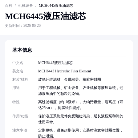
百科
/
机械设备
/
MCH6445液压油滤芯
MCH6445液压油滤芯
更新时间：2026-06-26
基本信息
中文名
MCH6445液压油滤芯
英文名
MCH6445 Hydraulic Filter Element
材质/材料
玻璃纤维滤材、金属端盖、橡胶密封圈
用途
用于工程机械、矿山设备、农业机械等液压系统，过
滤液压油中的颗粒污染物。
特性
高过滤精度（约10微米），大纳污容量，耐高压（可
达25bar），抗腐蚀性能好。
作用/功能
保护液压系统元件免受颗粒污染，延长液压泵和阀的
使用寿命。
注意事项
定期更换，避免超期使用；安装时注意密封圈位置，
防止泄漏。