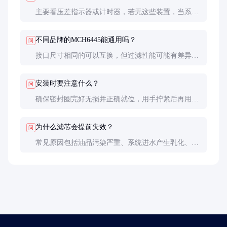
主要看压差指示器或计时器，若无这些装置，当系统
响应变慢、噪音增大或油温异常升高时都应考虑更
换。
不同品牌的MCH6445能通用吗？
问
接口尺寸相同的可以互换，但过滤性能可能有差异。
关键设备建议使用原厂指定品牌，次要设备可选用质
量可靠的兼容产品。
安装时要注意什么？
问
确保密封圈完好无损并正确就位，用手拧紧后再用工
具旋紧1/2-3/4圈即可，过度拧紧可能损坏密封圈。安
装前在新滤芯中注满清洁液压油可减少系统排气时
为什么滤芯会提前失效？
问
间。
常见原因包括油品污染严重、系统进水产生乳化、油
温过高导致滤材老化，或使用了不合格的液压油。建
议定期检测油液质量。