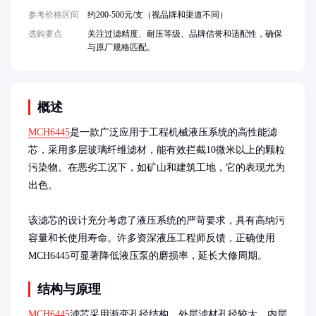
参考价格区间
约200-500元/支（视品牌和渠道不同）
选购要点
关注过滤精度、耐压等级、品牌信誉和适配性，确保
与原厂规格匹配。
概述
MCH6445
是一款广泛应用于工程机械液压系统的高性能滤
芯，采用多层玻璃纤维滤材，能有效拦截10微米以上的颗粒
污染物。在恶劣工况下，如矿山和建筑工地，它的表现尤为
出色。

该滤芯的设计充分考虑了液压系统的严苛要求，具有高纳污
容量和长使用寿命。许多资深液压工程师反馈，正确使用
MCH6445可显著降低液压泵的磨损率，延长大修周期。
结构与原理
MCH6445
滤芯采用渐变孔径结构，外层滤材孔径较大，内层