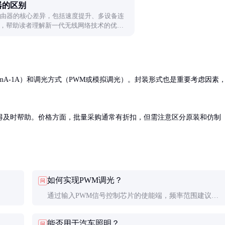
由器的区别
Fi6路由器的核心差异，包括速度提升、多设备连
，帮助读者理解新一代无线网络技术的优
mA-1A）和调光方式（PWM或模拟调光）。封装形式也是重要考虑因素
得及时帮助。价格方面，批量采购通常有折扣，但需注意区分原装和仿制
如何实现PWM调光？
问
通过输入PWM信号控制芯片的使能端，频率范围建议在
100Hz-20kHz，占空比调节亮度。
能否用于汽车照明？
问