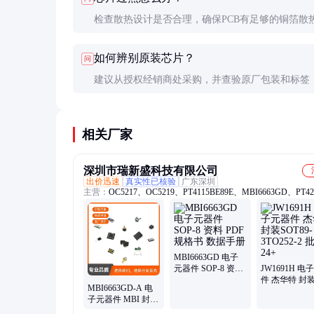
检查散热设计是否合理，确保PCB有足够的铜箔散
要时增加散热片或强制风冷。
如何辨别原装芯片？
问
建议从授权经销商处采购，并查验原厂包装和标签
时进行功能测试。
相关厂家
深圳市瑞新盛科技有限公司
出价迅速
真实性已核验
广东深圳
主营：
OC5217、OC5219、PT4115BE89E、MBI6663GD、PT4
PT4211、PT4119E89E、PT4121、PT4125、PT4211BE23E、
OC5265B、OC7140、OC5820、OC5864、PT4115EE89E、
OC5021B、MBI6656GSB、MBI6658GD、IW3627-00、IW3689
IW3605-02C、IW1602-00B、CS2N60A4H、SM2083EGL、
SD8666QSTR、SD4943TR
MBI6663GD 电子
元器件 SOP-8 资料
JW1691H 电
PDF 规格书 数据手
件 杰华特 封
MBI6663GD-A 电
册
SOT89-3TO252
子元器件 MBI 封装
批次24+
SOP-8 批次24+