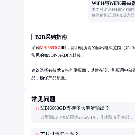
WiFi4与WiFi6路
本文对比WiFi4和Wi
接优化和延迟降低等方面
势。
B2B采购指南
采购
MBI6663GD
时，需明确所需的输出电流范围（如20
常见的如SOP-8或DFN封装。

建议选择有技术支持的供应商，以便在设计和应用中获
品，确保产品质量。
常见问题
MBI6663GD支持多大电流输出？
问
典型输出电流范围为20mA-1A，具体取决于外部
MOSFET的选择和散热设计。
芯片过热怎么办？
问