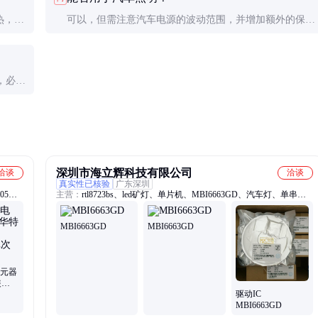
热，必
可以，但需注意汽车电源的波动范围，并增加额外的保护
电路以确保可靠性。
，必要
深圳市海立辉科技有限公司
洽谈
洽谈
真实性已核验
广东深圳
205、
主营：
rtl8723bs、led矿灯、单片机、MBI6663GD、汽车灯、单串
led、stp4nk60z、sm2082egs、路由器、sn74hc08n、cet一手、led电
源、led发光、iw1602-00、icdx1001t、晶体管、矽威led、士兰微、
MBI6663GD
MBI6663GD
-01、
iw3605-02、sy5864kac、cl1570esk、fdpf15n65、iw3689-00、
mp24833gn、ap4305ktr、控制器
子元器
装
驱动IC
-2
MBI6663GD