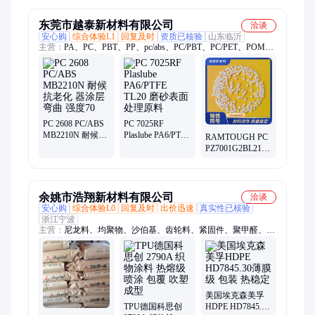
莱姆
东莞市越泰新材料有限公司
洽谈
安心购
综合体验L1
回复及时
资质已核验
山东临沂
主营：
PA、PC、PBT、PP、pc/abs、PC/PBT、PC/PET、POM、
LCP、PPS、耐高温、耐化学、耐低温、代替金属、弹性体
PC 2608 PC/ABS
PC 7025RF
MB2210N 耐候抗
Plaslube PA6/PTFE
RAMTOUGH PC
老化 器涂层 弯曲
TL20 磨砂表面处
PZ7001G2BL218
强度70
理原料
PC/ABS M/MB
6503 SF 压延片材
高刚性
余姚市浩翔新材料有限公司
洽谈
安心购
综合体验L0
回复及时
出价迅速
真实性已核验
浙江宁波
主营：
尼龙料、均聚物、沙伯基、齿轮料、紧固件、聚甲醛、子
电气、高耐磨、PC、POM、PA66、POE、ABS、PCTG、
PETG、PA12
美国埃克森美孚
TPU德国科思创
HDPE HD7845.30