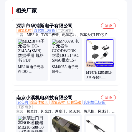
相关厂家
深圳市华浦斯电子有限公司
洽谈
回复及时
真实性已核验
广东深圳
主营：
MB210、TVS二极管、电源芯片、汽车大灯LED芯片
MB210 电子元器
SM4007A 电子元
件 DO-
器件
MT47H128M8CF-
214AA(SMB) 数
GOODWORK 封
3:H 存储IC
据手册 规格书
装DO-214AC
MICRON/美光 封
PDF
SMA 批次15+
装FBGA60 批号
20+
南京小溪机电科技有限公司
洽谈
安心购
综合体验L0
回复及时
出价迅速
真实性已核验
江苏南京
主营：
检查灯、闪光灯、厚度计、MB210、热风枪、风速计、气
动泵、粉尘计、隔膜泵、空气泵、电动阀、减速机、电动泵、电
磁阀、刹车器、温控仪、振动器、高压泵、加热器、三色灯、安
全带、温控表、集尘机、密封圈、电磁泵、信号灯