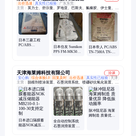
出价迅速
真实性已核验
广东东莞
主营：
英力士、舒尔曼、罗地亚、巴斯夫、氟橡胶、伊士曼、雪
佛龙、吉力士、普立万、赫斯特、旭硝子、耐蒸汽、旭化成、泰
科纳、尤吉可、斯泰隆、伊斯曼、韩国锦湖、德国胶宝、化学工
业、沙伯基础、英国壳牌、原厂原包、龙宇化工、三井化学
日本三菱工程
PC/ABS
日本住友 Sumikon
日本帝人 PC/ABS
MB2210N
PPS FM-MK505
TN-7500A TN-
MB2210V
FM-MK804 FM-
7500-BK TN-
MB8210
TK200 FM-TK210
7500-BLK TN-
RMB8700M0
7950BK 3913B
RTB9015E6
天津海莱姆科技有限公司
洽谈
安心购
综合体验L0
回复及时
出价迅速
真实性已核验
天津
主营：
脱模剂喷涂装置、石墨润滑系统、喷硼砂抗氧化装置、蓄
能器组、不锈钢蓄能器、特殊蓄能器、阻尼器、储能器、自动化
设备
脉冲阻尼器 海莱
姆制造 质量优异
日本进口隔膜蓄
降低振动频率
全自动控制系统
能器NOK减压储
石墨润滑装置 耐
能器MB210-0.1-
高温导电耐磨耐
100-30支持定制
腐蚀 稳定性强 海