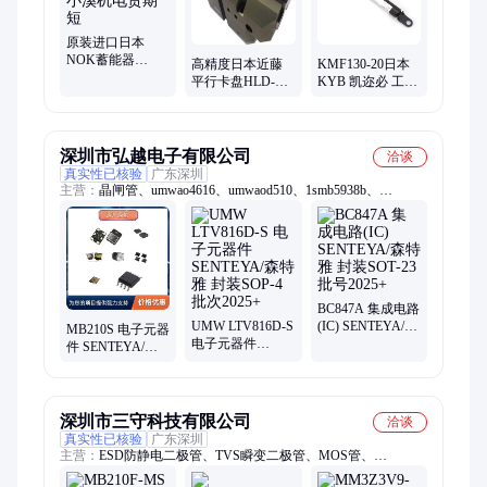
原装进口日本
NOK蓄能器
高精度日本近藤
KMF130-20日本
MB210-500-30 小
平行卡盘HLD-
KYB 凯迩必 工业
溪机电货期短
20AS1 环境适应
标准拉伸型氮气
强 重复精度±0.01
支撑杆 原装进口
深圳市弘越电子有限公司
洽谈
真实性已核验
广东深圳
主营：
晶闸管、umwao4616、umwaod510、1smb5938b、
1smb5943b、mbr3020ct、umwaod516、s-sza6.8a、1sma5932a、
kbpc1504w、s-sza5.6a、s-szaf12a、1sma5913a、gk070r65p、
9013slt1g、opa828idr、s-szaf30a、1sma5921a、2sa1037ak、
gk380r65f、gk380r65d、s-sza130a、d25sb60lm、umw78l05s、
umwel1019
BC847A 集成电路
UMW LTV816D-S
(IC) SENTEYA/森
MB210S 电子元器
电子元器件
特雅 封装SOT-23
件 SENTEYA/森
SENTEYA/森特雅
批号2025+
特雅 封装MBS 批
封装SOP-4 批次
次25+
2025+
深圳市三守科技有限公司
洽谈
真实性已核验
广东深圳
主营：
ESD防静电二极管、TVS瞬变二极管、MOS管、
MB210F、二三极管、集成电路