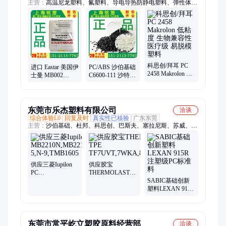
主营：
高温尼龙塑料、氟塑料、导电导热防静电塑料、弹性体塑
料、合金塑料
科思创/拜耳 PC
进口 Eastar 美国伊
PC/ABS 沙伯基础
2458 Makrolon 低
士曼 MB002
C6600-111 沙特
粘度 生物兼容性
EN001
塑料颗粒 高冲击
医疗级 易脱模塑
PETG+MN210 过
合金塑胶原料
料
FDA 高强度
东莞市乐杰塑料有限公司
洽谈
综合体验L0
回复及时
真实性已核验
广东东莞
主营：
沙伯基础、杜邦、科思创、巴斯夫、塞拉尼斯、苏威、
EMS、三菱、可乐丽、东丽、宝理、埃克森美孚、出光、PPS、
LCP、朗盛、PA9T、赢创德固赛、旭化成、帝斯曼、PC、
TPEE、PBT、PSU、PPSU
供应三菱Iupilon
供应胶宝
PC
THERMOLAST
MB2210N,MB2210V,MB5002UR,N-
TPE
SABIC基础创新
5,N-9,TMB1605
TF7UVT,7WKA,8AAB,8AAC
塑料LEXAN 915R
注塑级PC标准料
东莞市常平屹立塑胶原料经营部
洽谈