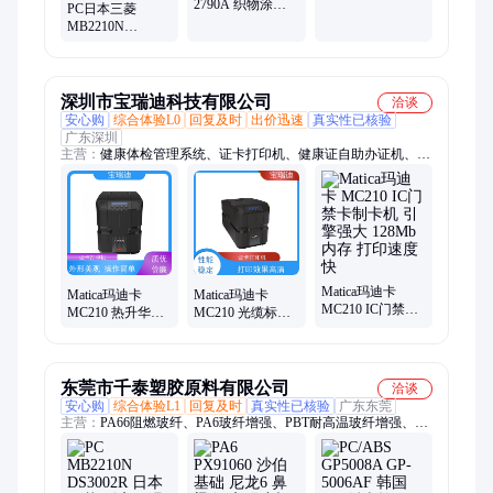
2790A 织物涂料
薄膜级 包装 热稳
PC日本三菱
热熔级 喷涂 包覆
定
MB2210N
吹塑成型
MB2210V 热稳定
性,增强级,高抗冲
食品级 玻璃纤维
深圳市宝瑞迪科技有限公司
洽谈
安心购
综合体验L0
回复及时
出价迅速
真实性已核验
广东深圳
主营：
健康体检管理系统、证卡打印机、健康证自助办证机、
PVC卡类印刷、读者证、健康证卡、Rfid高频超高频图书标签、
从业人员健康体检管理软件、健康证自助证卡打印机、从业人员
健康管理系统、从业人员电子健康证、体检管理系统、校园一卡
通、光缆吊牌卡、磁条卡、健康证、体检系统、PVC证卡打印
机、国产证卡打印机、人像卡证卡打印机、从业人员体检管理系
统、义齿质保卡、便携式一体机、社保卡打印机、桌面式打印机
Matica玛迪卡
Matica玛迪卡
Matica玛迪卡
MC210 IC门禁卡
MC210 热升华证
MC210 光缆标牌
制卡机 引擎强大
卡打印机 引擎强
制卡机 引擎强大
128Mb内存 打印
大 128Mb内存 全
128Mb内存 打印
速度快
正面操作
字迹清晰
东莞市千泰塑胶原料有限公司
洽谈
安心购
综合体验L1
回复及时
真实性已核验
广东东莞
主营：
PA66阻燃玻纤、PA6玻纤增强、PBT耐高温玻纤增强、
LDPE电线电缆、PP高透明医疗级、TPU热熔胶、TPEE电线电
缆、LCP电子电器、PVDF耐化学耐腐蚀、ABS高耐冲击、
PC/ABS电器电器