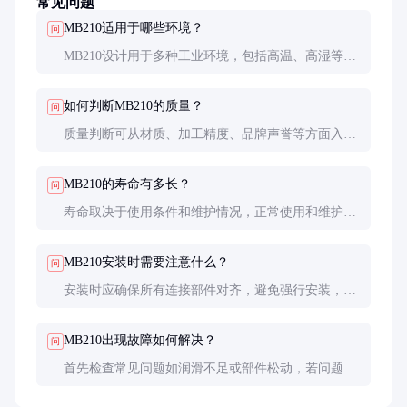
常见问题
MB210适用于哪些环境？
问
MB210设计用于多种工业环境，包括高温、高湿等条
件，但具体适用性需参考产品规格。
如何判断MB210的质量？
问
质量判断可从材质、加工精度、品牌声誉等方面入
手，建议索要第三方检测报告或样品测试。
MB210的寿命有多长？
问
寿命取决于使用条件和维护情况，正常使用和维护下
可达数年甚至更长时间。
MB210安装时需要注意什么？
问
安装时应确保所有连接部件对齐，避免强行安装，严
格按照制造商提供的指南操作。
MB210出现故障如何解决？
问
首先检查常见问题如润滑不足或部件松动，若问题持
续应联系专业技术人员或制造商支持。