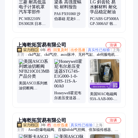
PA6 PX91060 沙
PC MB2210N
伯基础 尼龙6 鼻
PC/ABS GP5008A
DS3002R 日本三
梁条 高强度蜗轮
GP-5006AF 韩国
菱 耐高低温 电子
材料报告
LG 斜齿轮 易水解
计算机罩 汽车零
材料 耐化学品稳
部件
定耐油
上海乾拓贸易有限公司
洽谈
6年
档
回复及时
出价迅速
真实性已核验
上海
主营：
ckd气缸、ckd气控、asco脉冲、无杆气缸、ab伺服电机、
气体遮蔽阀、紧急开放阀、吸附式干燥器、ASCO电磁阀、费斯
托电磁阀、FESTO气缸、诺冠电子压力开关、贝加莱模块、博力
谋、Hydac压力传感器、霍尼韦尔限位开关、伊顿叶片泵、Origa
无杆气缸、邦纳传感器、Pilz继电器、松下传感器、阿托斯液压
阀
美国ASCO系列燃
油切断阀
NFB210C013MB
Honeywell霍尼韦
美国MAC电磁阀
产品分类
尔差压变送器
93A-AAB-000-
STG74S-E1G000-
DM-DDAP-1DM
1-0-AHS-11S-A-
详解
00A0
上海乾拓贸易有限公司
洽谈
3年
档
出价迅速
真实性已核验
上海
主营：
Asco防爆电磁阀、百福bifold气控阀、倍加福传感器、
Ross安全阀、NSK、山武行程开关、海德汉编码器、Aventics气