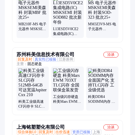
MB210F-MS 电子
MM3Z3V9-MS 电
元器件 MSKSEMI
L13ESD5V0CE2
子元器件
美森科 封装MBF
集成电路(IC)
MSKSEMI美森科
批次25+
MSKSEMI 封装
封装SOD-323 批
SOD882 批次新年
次25+
份
苏州科美信息技术有限公司
洽谈
回复及时
真实性已核验
江苏苏州
主营：
固态硬盘
工业级闪存硬盘
科美DDR4
科美工业级高速
科美Mars EWM
SODIMM内存 全
CF闪存卡 SLC闪
703XT TLC闪存
面国产化 支持
存 512MB-64GB
全国联保盒装发
TLC闪存 工业级
可达宽温Jupiter
货
优选
Cxx 210
上海铭塑塑化有限公司
洽谈
综合体验L0
回复及时
出价迅速
资质已核验
上海