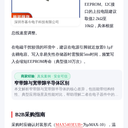
EEPROM。I2C接
口的上拉电阻建议
取值2.2kΩ至
深圳市暮今电子科技有限公司
10kΩ，具体根据
总线速度调整。

在电磁干扰较强的环境中，建议在电源引脚就近放置0.1μF
去耦电容。写入非易失性存储器时需预留5ms时间，频繁写
入会缩短EEPROM寿命（典型值10万次）。
商家经验
真实案例 · 安全可信
窄带隙与宽带隙半导体区别
本文解析窄带隙与宽带隙半导体的核心差异，包括能带结构特
性、典型应用场景及性能对比，帮助理解二者在电子器件中的选
择逻辑。
B2B采购指南
采购时应确认封装形式（
MAX5403EUB+
为μMAX-10），温