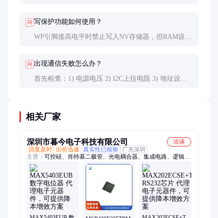
线最多可挂载2片。地址冲突时可使用I2C多路复用器
扩展。
写保护功能如何使用？
问
WP引脚接高电平时禁止写入NV存储器，但RAM设置
仍可更改。建议在完成调节后启用写保护，防止意外
修改。
出现通信失败怎么办？
问
首先检查：1) 电源电压 2) I2C上拉电阻 3) 地址设置
4) 总线负载电容（建议<400pF）。可用逻辑分析仪抓
取I2C波形诊断。
相关厂家
深圳市暮今电子科技有限公司
洽谈
回复及时
出价迅速
真实性已核验
广东深圳
主营：
可控硅、肖特基二极管、光电耦合器、集成电路、逻辑
ic、传感器、运算放大器、音频放大器、双向可控硅、存储器、
电源管理、处理器、控制器、模拟比较器、模块、电感磁珠、电
阻排阻、半导体
MAX5403EUB 数
MAX202ECSE+T