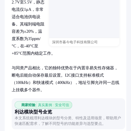
2.7V至5.5V，静态
电流仅1μA，非常
适合电池供电设
备。其端到端电阻
容差为±20%，温
度系数为35ppm/
深圳市暮今电子科技有限公司
°C，在-40°C至
+85°C范围内稳定工作。

与同类产品相比，它的独特优势在于内置非易失性存储器，
断电后能自动保存最后设置。I2C接口支持标准模式
（100kHz）和快速模式（400kHz），地址引脚允许同一总线
上挂载多个器件。
商家经验
真实案例 · 安全可信
利达模块型号全览
本文系统梳理利达模块的型号分类、特性及适用场景，帮助用户
快速匹配需求，了解不同型号的功能差异与选型要点。