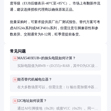
度等级（EUB后缀表示-40°C至+85°C）。市场上有翻新件流
通，建议选择授权代理商以确保原装正品。

批量采购时，可要求提供原厂出厂测试报告。替代方案可考
虑AD524x系列或MCP401x系列，但需注意引脚兼容性和参
数差异。交期通常为8-12周，旺季需提前备货。
常见问题
MAX5403EUB+的抽头电阻如何计算？
问
实际电阻值为RWB = (D/255)×RAB，其中D为I2C设置
的数值（0-255），RAB为端到端标称电阻
（10kΩ/50kΩ/100kΩ可选）。测量时建议使用高阻抗
能否替代机械电位器？
问
电压表。
在大多数场景可以，但需注意：1) 输出需加缓冲器 2)
高频应用受寄生电容限制 3) 功率 handling能力较低
（通常±1mA）。振动大的环境电子电位器更有优
I2C地址如何设置？
问
势。
通过A0引脚接地（0x28）或接VCC（0x29）。同一总