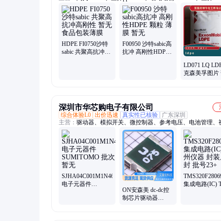
热熔级eva250、普瑞曼ppj105g
HDPE FI0750沙特
F00950 沙特sabic高
sabic 共聚高抗冲高
抗冲 高刚性HDPE
刚性 暂无 食品包装
颗粒 薄膜 暂无
LD071 LQ L
薄膜
克森美孚图片
品牌销售
0.924g/cm3 
深圳市华芯购电子有限公司
综合体验L0
出价迅速
真实性已核验
广东深圳
主营：
驱动器、模拟开关、微控制器、参考电压、电池管理、
关ic、仪表放大器、音频放大器、开关稳压器、数字隔离器、
大器、运算放大器、点火控制器、开关控制器、可编程门阵列
集成电路、电容电阻
SJHA04C001M1N46
TMS320F2806
电子元器件
集成电路(IC) T
ON安森美 dc-dc控
SUMITOMO 批次
州仪器 封装
制芯片驱动器
暂无
封 批号23+
UC2844BD1R2G 现
货