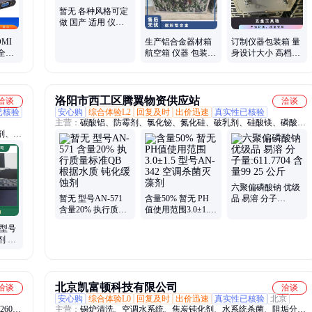
暂无 各种风格可定
做 国产 适用 仪器
想铝合金 减震航空
MI
生产铝合金器材箱
订制仪器包装箱 量
箱
全可
航空箱 仪器 包装箱
身设计大小 高档铝
简约 加印logo 上下
合金航空箱 五金工
盖 手抬
具
洛阳市西工区腾翼物资供应站
洽谈
洽谈
已核验
安心购
综合体验L2
回复及时
出价迅速
真实性已核验
主营：
碳酸铝、防霉剂、氯化铋、氮化硅、破乳剂、硅酸镁、磷酸
剂、表
铝、化学试剂、抗静电剂、乙酸乙酯、氢氧化镁、焦磷酸钠、干燥通
风、次磷酸镁、氯化氢乙醇、氯化氢甲醇、聚丙烯酸钾、闪点提高
剂、柴油降凝剂、硫代硫酸铵、聚丙烯酰胺、多聚磷酸钠、25公斤纸
板桶、硫代乙醇酸钠、高分子絮凝剂
六聚偏磷酸钠 优级
暂无 型号AN-571
含量50% 暂无 PH
品 易溶 分子
含量20% 执行质量
值使用范围3.0±1.5
量:611.7704 含量99
标准QB 根据水质
型号AN-342 空调杀
25 公斤
 型号
钝化缓蚀剂
菌灭藻剂
剂 液
缓蚀阻
北京凯富顿科技有限公司
洽谈
洽谈
安心购
综合体验L0
回复及时
出价迅速
真实性已核验
北京
260、
主营：
锅炉清洗、空调水系统、焦炭钝化剂、水系统杀菌、阻垢分散