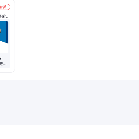
洽谈
子胶、
酪蛋白
家
 进口
 大力
格美丽