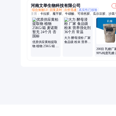
河南文举生物科技有限公司
综合体验L0
回复及时
出价迅速
真实性已核验
主营：
卡拉胶、魔芋胶、牛磺酸、可得然胶、瓜尔豆胶、沙蒿
海藻酸钠、纳他酶素、食用明胶、聚丙烯酸钠、甲基纤维素、
酸钠、普鲁兰多糖、乳酸链球菌素、食品级黄原胶
大力 酵母浸粉 厂家
优质供应黄柏提取
食品级 粉末 营养强
物 植物 25KG/箱 麦
化剂 36个月 常温
200目 乳糖厂
诺斯 暂无 24个月
99%纯度乳糖
否 国标
乳糖 乳糖价格
量大从优 价