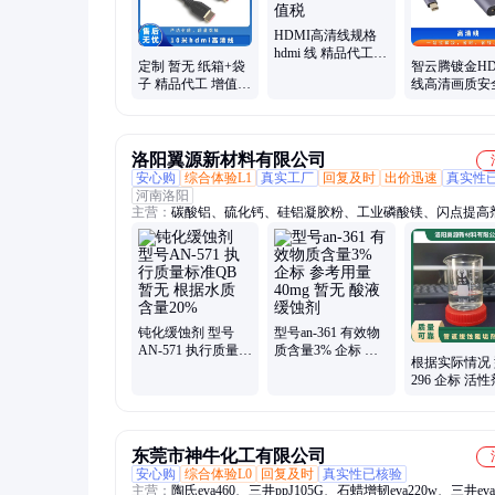
HDMI高清线规格
hdmi 线 精品代工
定制 暂无 纸箱+袋
智云腾镀金HD
暂无 定制 纸箱+袋
子 精品代工 增值税
线高清画质安
子 增值税
10米hdmi高清线
靠30米暂无
洛阳翼源新材料有限公司
安心购
综合体验L1
真实工厂
回复及时
出价迅速
真实性
河南洛阳
主营：
碳酸铝、硫化钙、硅铝凝胶粉、工业磷酸镁、闪点提高
面活性剂、耐火材料、水处理原材料
钝化缓蚀剂 型号
型号an-361 有效物
AN-571 执行质量标
质含量3% 企标 参
根据实际情况
准QB 暂无 根据水
考用量40mg 暂无
296 企标 活性
质 含量20%
酸液缓蚀剂
体 暂无 管道
垢剂
东莞市神牛化工有限公司
安心购
综合体验L0
回复及时
真实性已核验
主营：
陶氏eva460、三井ppJ105G、石蜡增韧eva220w、三井eva