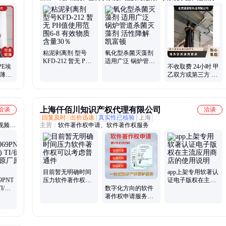
剂、洗涤高温水、粉尘抑制剂、脱硫增效剂、在线清洗剂、氧化除藻
剂、杀菌灭藻剂、水系统管道、无二氧化氯、空调冷凝器、金属表面
油污、清除附着藻类、烟气湿法脱硫、高电导反渗透、通风系统清
洗、空调风机盘管、导热油炉清洗、玻璃鳞片胶泥、烟气脱硫脱硝、
锅炉除垢除锈、填料水垢清洗
粘泥剥离剂 型号
氧化型杀菌灭藻剂
KFD-212 暂无 PH
适用广泛 锅炉管道
DPE埃
不收取费 24小时 甲
值使用范围6-8 有效
杀菌灭藻剂 活性降
 薄膜
乙双方或第三方 一
物质含量30％
解 凯富顿
年 清洗空调通风管
美国
道
上海仟佰川知识产权代理有限公司
洽谈
洽谈
回复及时
出价迅速
真实性已核验
上海
视频开
主营：
软件著作权申请、软件著作权服务
精密放
、接口
目前暂无明确时间
app上架专用软著认
9PNT
压力软件著作权可
证电子版权在主流
I/德
以考虑普通件
应用商店的使用说
数字化方向的软件
原厂原
明
著作权申请服务，
包源代码说明手
册，包授权