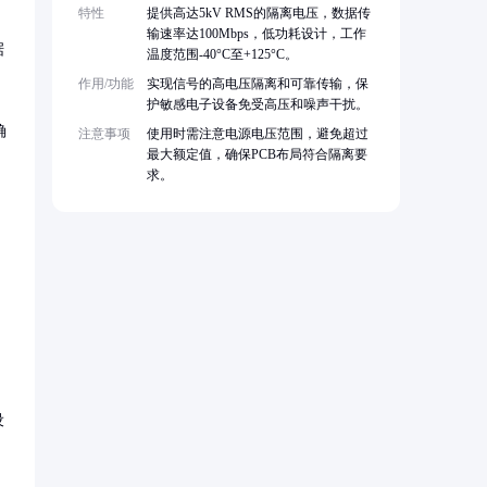
特性
提供高达5kV RMS的隔离电压，数据传
输速率达100Mbps，低功耗设计，工作
据
温度范围-40°C至+125°C。
作用/功能
实现信号的高电压隔离和可靠传输，保
护敏感电子设备免受高压和噪声干扰。
确
注意事项
使用时需注意电源电压范围，避免超过
最大额定值，确保PCB布局符合隔离要
求。
设