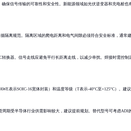
，确保信号传输的可靠性和安全性。新能源领域如光伏逆变器和充电桩也
遵循隔离规范。隔离区域的爬电距离和电气间隙必须符合安全标准，通常
DC转换器。信号走线应避免平行长距离走线，以减少串扰。焊接时需控制
E表示SOIC-16宽体封装）和温度等级（T表示-40°C至+125°C）。建议
备货周期受半导体行业供需影响较大，建议提前规划。替代型号可考虑ADI