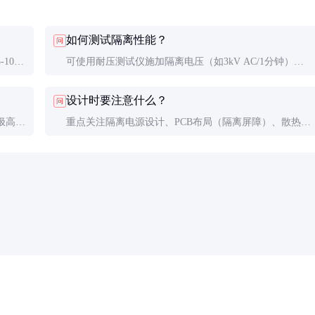
如何测试隔离性能？
问
10
可使用耐压测试仪施加隔离电压（如3kV AC/1分钟），
检测漏电流（应<1mA）。日常可使用绝缘电阻表测量隔
设计时要注意什么？
问
离电阻（应>1GΩ）。
极高隔
重点关注隔离电源设计、PCB布局（隔离屏障）、散热
更好选
（高温会影响寿命）和信号完整性（匹配阻抗）。