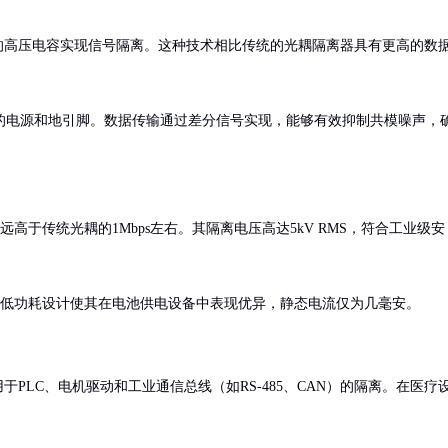
的高压电容实现信号隔离。这种技术相比传统的光耦隔离器具有更高的数
的电源和地引脚。数据传输通过差分信号实现，能够有效抑制共模噪声，
，远高于传统光耦的1Mbps左右。其隔离电压高达5kV RMS，符合工业级安
应用。低功耗设计使其在电池供电设备中表现优异，静态电流仅为几毫安。
于PLC、电机驱动和工业通信总线（如RS-485、CAN）的隔离。在医疗