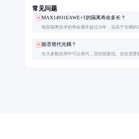
常见问题
MAX14931EAWE+T的隔离寿命多长？
问
电容隔离技术的寿命通常超过20年，远高于光耦的5-
年。实际寿命取决于工作环境和电气应力。
能否替代光耦？
问
在大多数应用中可以替代，且性能更优。但在需要
离电压（>10kV）或极低成本场合，光耦可能仍是
择。