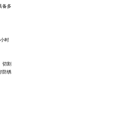
具备多
0小时
、切割
好防锈