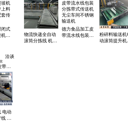
送机、爬坡运输机、防滑输送带、网带链板机、链板
升机、皮带拐角机、爬坡提升机、转弯链板线、板式
送带、动力链板线、油炸食品线、滚筒转弯机、垃圾
理线、皮带排屑机、皮带转弯机、链板输送线
封闭式
德力食品加工皮
物流快递全自动
粉碎料输送机
坡机防
带流水线包装分
滚筒分拣线 机器
动滚筒提升机
上料机
拣带式传送机无
人码垛输送线 床
力皮带磁选机
套传送
尘车间不锈钢输
垫滚杠生产线运
胎加工生产线
送机
洽谈
输机
京
皮带输
线、装
复式提
水线、
线、工
、尼龙
 电动
线 可
博萃