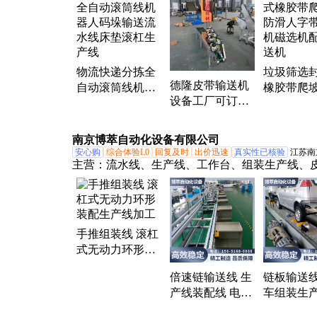
滑皮带、输送动力滚筒
物流快递分拣全
垃圾筛选
德隆皮带输送机
自动滚筒线机器
橡胶带爬
设备工厂可订制
人码垛输送流水
滑人字带
多规格多型号输
线床垫滚杠生产
磁选机配
送设备全国发货
线
机
南京博萃自动化设备有限公司
安心购
综合体验L0
回复及时
出价迅速
真实性已核验
江苏南
主营：
流水线、生产线、工作台、组装生产线、
送线、滚筒线、链板线、隧道炉烘干线、倍速链
配线、倍速链装配流水线、装配流水线、垂直往
升机、连续式升降机、空调装配线、链板组装流
倍速链输送机、装配生产线、空调钣金加工生产
手推组装线 滚杠
作台倍速链输送线、悬挂式输送线、皮带流水线
式无动力环形装
配生产线加工
倍速链装配线、链条式输送线、物流升降机
倍速链输送线 生
链板输送线
产线装配线 电子
车组装生产
电器生产组装线
按需定制 