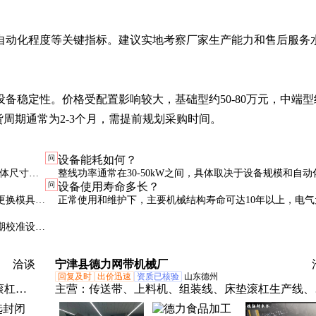
自动化程度等关键指标。建议实地考察厂家生产能力和售后服务
备稳定性。价格受配置影响较大，基础型约50-80万元，中端型
交货周期通常为2-3个月，需提前规划采购时间。
问
设备能耗如何？
具体尺寸因
整线功率通常在30-50kW之间，具体取决于设备规模和自动
问
设备使用寿命多长？
求。
度。节能型设备采用变频技术，可降低约15%的能耗。
更换模具，
正常使用和维护下，主要机械结构寿命可达10年以上，电气
切换时间。
5-8年需更新。关键部件如切割刀具和焊接电极为易损件，
期校准设备
更换。
。
洽谈
宁津县德力网带机械厂
回复及时
出价迅速
资质已核验
山东德州
滚杠生
主营：
传送带、上料机、组装线、床垫滚杠生产线、
工业防
带机、摊凉机、烘干机、装配线、滚筒线、爬坡机、