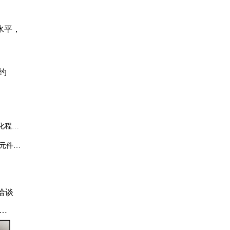
水平，
约
化程
元件约
需定期
洽谈
皮
输