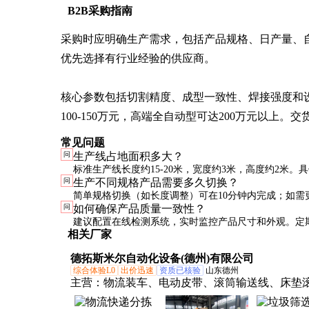
B2B采购指南
采购时应明确生产需求，包括产品规格、日产量、
优先选择有行业经验的供应商。

核心参数包括切割精度、成型一致性、焊接强度和设
100-150万元，高端全自动型可达200万元以上。
常见问题
问
生产线占地面积多大？
标准生产线长度约15-20米，宽度约3米，高度约2米。
问
生产不同规格产品需要多久切换？
配置不同有所差异，采购前需确认厂房空间是否满足要
简单规格切换（如长度调整）可在10分钟内完成；如需
问
如何确保产品质量一致性？
可能需要1-2小时。现代设备多采用快换结构，可缩短
建议配置在线检测系统，实时监控产品尺寸和外观。定
相关厂家
参数，建立完善的质量控制流程，每批次抽检关键指标
德拓斯米尔自动化设备(德州)有限公司
综合体验L0
出价迅速
资质已核验
山东德州
主营：
物流装车、电动皮带、滚筒输送线、床垫
产线、流水线皮带、组装线家具、无动力包装、