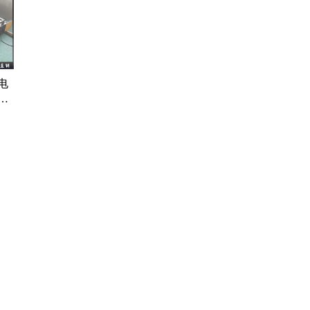
提
输
处
电
动
轮