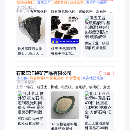
综合体验L1
真实工厂
回复及时
出价迅速
真实性已核验
河北石家庄
主营：
生石灰氧化钙、熟石灰氢氧化钙、碳酸钙粉、滑石粉、膨
润土、云母、云母岩片、珍珠岩、蛭石、玻璃粉、硅藻土、玻璃
砂、陶瓷球、陶瓷砂、铝矾土、海泡石、木粉、木质纤维、电气
石粉、锗石粉、橡胶颗粒、轮胎颗粒、石英砂、白云石
供应工业一级硬
脂酸钙 塑化润滑
批发黑曜石大块
供应 天然黑曜石
脱模剂热稳定剂
原石5-50cm 天然
香薰手串工艺品
防水剂 硬脂酸锌
黑曜手串用黑曜
制作原材料颜色
石块 风景石
靓丽黑曜原矿石
石家庄汇锦矿产品有限公司
洽谈
安心购
综合体验L0
回复及时
出价迅速
真实性已核验
河北石家庄
主营：
蛭石、硅藻土、椰糠、稻壳碳、金刚砂、玻璃粉、麦饭
石、火山石、重晶石、高岭土、白炭黑、玻璃砂、贝壳粉、氧化
铁、重钙、沸石
可以出口 做外贸
夜光石 能定制发
化工工业油漆塑
325目搪瓷釉料用
光时间很长 手串
料 重晶石400目
氟化钙粉 钢铁冶