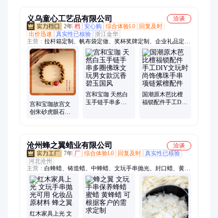
天然棋楠线香
天然棋楠原料
义乌童心工艺品有限公司
洽谈
2年
档
安心购
综合体验L0
回复及时
出价迅速
真实性已核验
浙江金华
主营：
拉杆箱定制、帆布袋定做、奖杯奖牌定制、企业礼品定
制、保温杯定制、茶具定制、礼品套装定制、冰箱贴定制、文创
礼品定制、商务礼品定制、运动包定制、伴手礼定制、毛绒公仔
定制、高端礼品定制、节日礼品定制、员工伴手礼定制、POLO
衫定制、定制礼盒、笔记本定制、办公礼品定制、周年庆礼品定
制、T恤文化衫定制、钛杯定制、纪念章定制
宫和宝珈 天然白
国潮原木芭比檀
玉手链手串多圈
福锁配件手工DIY
宫和宝珈故宫文
佛珠文玩男女款
文玩时尚饰佛珠
创朱砂虎眼石手
沉香碧玉国风
手串项链紫檀配
串天然礼品重要
件
客户礼赠
沧州蜂之翼蜡业有限公司
洽谈
7年
厂
综合体验L0
回复及时
真实性已核验
河北沧州
主营：
白蜂蜡、铸造蜡、中蜂蜡、文玩手串抛光、封口蜡、黄蜂
蜡、颗粒状蜂蜡
红木家具上光 文