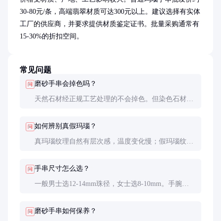
30-80元/条，高端翡翠材质可达300元以上。建议选择有实体
工厂的供应商，并要求提供材质鉴定证书。批量采购通常有
15-30%的折扣空间。
常见问题
磨砂手串会掉色吗？
问
天然石材经正规工艺处理的不会掉色。但染色石材或
劣质产品可能出现褪色问题，选购时可用湿布擦拭测
试。
如何辨别真假玛瑙？
问
真玛瑙纹理自然有层次感，温度变化慢；假玛瑙纹理
呆板，温度变化快。专业方法是用放大镜观察内部结
构。
手串尺寸怎么选？
问
一般男士选12-14mm珠径，女士选8-10mm。手腕周
长16cm以下选小珠，16-18cm选中珠，18cm以上选大
珠。
磨砂手串如何保养？
问