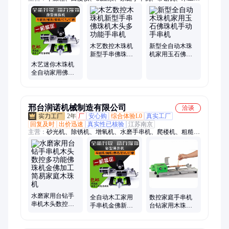
床、压刨机、投料机、爬楼机、数控定位架、灌装机、钉角机、
扬尘监测仪、铆钉机、内窥镜、剥线机、除锈机、测亩仪、插桶
泵、加油机、二氧化碳测定仪、尘埃粒子计数器、脱油机、中药
粉碎机、增氧机
木艺数控木珠机
新型全自动木珠
新型手串佛珠机
机家用玉石佛珠
木头多功能手串
机手动手串机
木艺迷你木珠机
机
全自动家用佛珠
机家庭手串机
邢台润诺机械制造有限公司
洽谈
2年
厂
安心购
综合体验L0
真实工厂
回复及时
出价迅速
真实性已核验
江苏南京
主营：
砂光机、除锈机、增氧机、水磨手串机、爬楼机、粗糙度
仪、加油机、带锯机、压刨机、拉花锯、防窃听检测仪、测亩
仪、选果机、漏水检测仪、水份检测仪、铆钉机、管道疏通你、
电动脚手架
水磨家用台钻手
全自动木工家用
数控家庭手串机
串机木头数控多
手串机金佛新型
台钻家用木珠机
功能佛珠机金佛
数控佛珠机手动
手动木艺佛珠机
加工简易家庭木
加工木艺水磨木
珠机