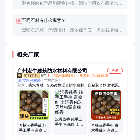
避免接触化学品和硬物碰撞。清洁时用软布蘸清水擦
拭即可，不要浸泡。长期不佩戴可涂抹少量橄榄油保
养。
不同石材有什么寓意？
问
黑曜石辟邪，玛瑙招财，翡翠保平安，虎眼石增强自
信，紫水晶提升智慧。可根据个人需求选择。
相关厂家
广州宏牛建筑防水材料有限公司
洽谈
6年
厂
综合体验L0
回复及时
出价迅速
真实性已核验
广东广州
主营：
防水卷材、SBS改性沥青防水卷材、自粘聚合物改性沥青
防水卷材、沉香手串、防水涂料、防水材料、腻子粉、瓷砖胶、
非沥青基高分子自粘胶膜防水卷材、SBS改性沥青耐根穿刺防水
卷材、耐根穿刺防水卷材、聚氨酯防水涂料、聚脲防水涂料、反
应粘结型高分子膜基湿铺防水卷材、三元乙丙橡胶防水卷材、丙
纶防水卷材、双面自粘防水卷材、水泥基渗透结晶型防水涂料、
水性纳米中空玻璃微珠保温隔热涂料、2H隔热保温全效凝胶、
沉香线香 纯手工
手串 富森红 土沉
保温找平凝胶、高聚物改性沥青防水卷材、桥面防水涂料、弹性
奇楠沉香手链 纯
奇楠沉香手串 白
香佛珠 天然虫漏
体SBS改性沥青防水卷材、sbs弹性体改性沥青防水卷材、xps挤
手工手串 富森红
木香佛珠 富森红
奇楠线香
土沉香佛珠 虫漏
土沉香手链 虫漏
塑板