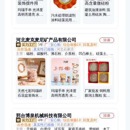
玛瑙手串 光泽度
建筑油漆涂料 混
高明亮透亮 水族
凝土用硅灰 陶瓷
污水处理助滤剂
造景园艺铺路 工
塑料制品 油田固
涂料硅藻泥用超
艺品装饰摆件用
井用 高含量微硅
细硅藻土 化工填
粉
充料325目硅藻土
粉
河北麦克麦尼矿产品有限公司
洽谈
5年
厂
安心购
综合体验L0
回复及时
出价迅速
真实性已核验
河北石家庄
主营：
磁粉、碳酸钙、沸石粉、介质粉、凹凸棒土、硅藻土、红
土黄土、膨润土、粉煤灰、石英砂、膨润土猫砂、矿渣粉、硅灰
硅微粉、活性白土、萤石粉、高岭土、珍珠岩粉、陶土、铁砂、
贝壳粉、远红外粉、煤粉、花生饼、木粉、钛白粉
天然七彩玛瑙碎
玛瑙手串 光泽度
厂家批发 饲料用
石花盆装饰水族
高明亮透亮 水族
膨润土颗粒 实验
用品玛瑙石DIY饰
造景园艺铺路 工
井钻探填充膨润
品手串家居饰品
艺品装饰摆件用
土球 废旧回填粘
土球
邢台博泉机械科技有限公司
洽谈
4年
厂
安心购
综合体验L0
回复及时
出价迅速
真实性已核验
河北石家庄
主营：
干燥箱、白度仪、试压泵、家庭手串机、带锯机、木工机