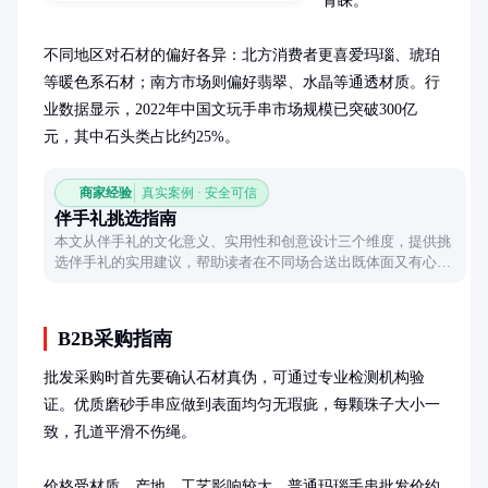
青睐。

不同地区对石材的偏好各异：北方消费者更喜爱玛瑙、琥珀
等暖色系石材；南方市场则偏好翡翠、水晶等通透材质。行
业数据显示，2022年中国文玩手串市场规模已突破300亿
元，其中石头类占比约25%。
商家经验
真实案例 · 安全可信
伴手礼挑选指南
本文从伴手礼的文化意义、实用性和创意设计三个维度，提供挑
选伴手礼的实用建议，帮助读者在不同场合送出既体面又有心意
的礼物。
B2B采购指南
批发采购时首先要确认石材真伪，可通过专业检测机构验
证。优质磨砂手串应做到表面均匀无瑕疵，每颗珠子大小一
致，孔道平滑不伤绳。

价格受材质、产地、工艺影响较大。普通玛瑙手串批发价约