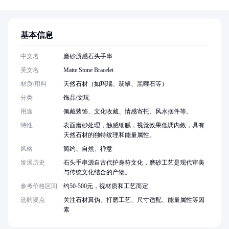
基本信息
中文名
磨砂质感石头手串
英文名
Matte Stone Bracelet
材质/用料
天然石材（如玛瑙、翡翠、黑曜石等）
分类
饰品/文玩
用途
佩戴装饰、文化收藏、情感寄托、风水摆件等。
特性
表面磨砂处理，触感细腻，视觉效果低调内敛，具有
天然石材的独特纹理和能量属性。
风格
简约、自然、禅意
发展历史
石头手串源自古代护身符文化，磨砂工艺是现代审美
与传统文化结合的产物。
参考价格区间
约50-500元，视材质和工艺而定
选购要点
关注石材真伪、打磨工艺、尺寸适配、能量属性等因
素