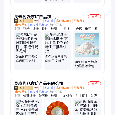
景区道路别墅树
比重在4.3左右 规
炼用98含量萤石
脂
格齐全 方解石粉
粉汇锦矿业可定
汇锦
制
灵寿县强东矿产品加工厂
洽谈
5年
厂
安心购
综合体验L1
回复及时
出价迅速
真实性已核验
河北石家庄
主营：
磁粉、铁粉、铁砂、硅藻土、膨润土、轻钙、重钙、氢氧
化钙、氧化钙、煅烧滑石粉、膨润土颗粒、硅灰、活性白土、萤
石粉、石英粉、高岭土、沸石粉、煅烧高岭土、莫来砂、珍珠岩
粉、玻璃粉、贝壳粉、远红外粉、凹凸棒土
强东矿产品天然
多色冰透玉髓玛
玛瑙原石 雕刻摆
瑙珠子 文玩手串
超细硅藻土 污水
件雕刻料 手串把
DIY 配珠工厂批
处理用 冶金钢材
件玛瑙毛料
量供货
用硅藻土粉 食品
级煅烧土 助滤剂
灵寿县兆宸矿产品有限公司
洽谈
3年
厂
安心购
综合体验L0
回复及时
出价迅速
真实性已核验
河北石家庄
主营：
铁砂铁粉、滑石粉、硅藻土、赤铁红、红土黄土、沸石
粉、木粉、重钙、轻钙、磁粉、膨润土、锰砂、硅灰、活性白
土、石英粉、萤石粉、重晶石粉、高岭土、莫来砂、珍珠岩粉、
粉煤灰、白水泥、远红外粉