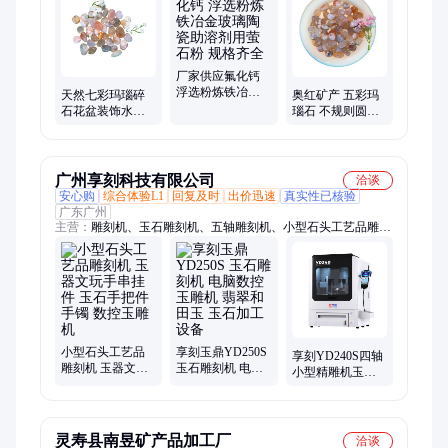
粉、石英粉、玻璃粉、麦饭石粉、白云石粉、硅藻土、绿沸石、
石膏粉、陶土、四氧化三铁、硅灰、矿渣粉、粉煤灰、膨润土、
硫化铁
厂家供应氟化钙
浮选粉炼铁冶金
天然七彩玛瑙碎
奥红矿产 五彩玛
玻璃陶瓷助溶剂
石花盆装饰水族
瑙石 不规则圆形
用萤石粉 规格齐
用品玛瑙石DIY饰
光滑亮丽 造景装
全
品手串家居饰品
饰佳品
广州享刻科技有限公司
洽谈
安心购
综合体验L1
回复及时
出价迅速
真实性已核验
广东广州
主营：
雕刻机、玉石雕刻机、五轴雕刻机、小型石头工艺品雕刻
机、小型雕刻机、定制雕刻机、数控精雕机、金银首饰雕刻机、
数控CNC雕刻机、工艺品雕刻机
小型石头工艺品
享刻玉鼎YD250S
享刻YD240S四轴
雕刻机 玉器文玩
玉石雕刻机 电脑
小型精雕机玉石
手串挂件 玉石手
数控玉雕机 翡翠
木头玻璃软金属
把件手镯 数控玉
和田玉 玉石加工
桌面雕刻机
雕机
设备
灵寿县南昱矿产品加工厂
洽谈