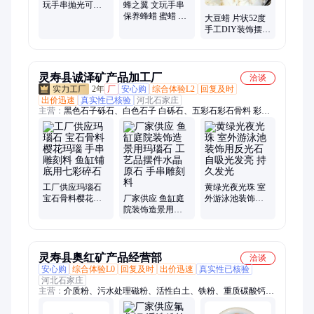
玩手串抛光可用
蜂之翼 文玩手串
化妆品原材料 蜂
保养蜂蜡 蜜蜡 黄
大豆蜡 片状52度
之翼
蜂蜡 可根据客户
手工DIY装饰摆件
的需求定制
制作原料 香薰蜡
片罐杯蜡蜂之翼
灵寿县诚泽矿产品加工厂
洽谈
2年
厂
安心购
综合体验L2
回复及时
出价迅速
真实性已核验
河北石家庄
主营：
黑色石子砾石、白色石子 白砾石、五彩石彩石骨料 彩
石、金刚砂喷砂除锈铜矿渣、棕刚玉耐火材料喷砂、金刚砂耐磨
地坪材料、石英砂水处理喷砂除锈、白刚玉 耐火材料、玻璃砂
地坪玻璃骨料、玻璃珠 水洗石玻璃珠、贝壳砂 贝壳骨料、染色
贝壳砂 彩色贝壳、复合岩片 岩片地坪、染色石子 胶粘石、玛瑙
玉石 圆形玛瑙、高岭土 煅烧高岭土、锡钛合金 反光骨料、银色
砂 铝色砂、烧结彩砂 烧结砂、夜光石 发光石子、玻璃砂 玻璃
工厂供应玛瑙石
黄绿光夜光珠 室
宝石骨料樱花玛
厂家供应 鱼缸庭
外游泳池装饰用
块、天然彩砂 砂基地坪、网红砂 染色沙
瑙 手串雕刻料 鱼
院装饰造景用玛
反光石 自吸光发
缸铺底用七彩碎
瑙石 工艺品摆件
亮 持久发光
石
水晶原石 手串雕
刻料
灵寿县奥红矿产品经营部
洽谈
安心购
综合体验L0
回复及时
出价迅速
真实性已核验
河北石家庄
主营：
介质粉、污水处理磁粉、活性白土、铁粉、重质碳酸钙、
轻质碳酸钙、远红外粉、滑石粉、煅烧滑石粉、配重砂、贝壳