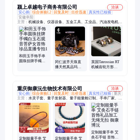
珠机
颍上卓越电子商务有限公司
洽谈
安心购
综合体验L2
回复及时
出价迅速
真实性已核验
安徽阜阳
主营：
机械设备、仪器设备、五金工具、工业品、汽油发电机、
手风琴、手机维修压屏机、深井泵、架子鼓、风力发电机、真空
干燥箱、气体灭火控制器、高压灭菌锅、电动抽油泵、车载吊
机、电动叉车、直流电源、和田玉、山水画、电子琴、小提琴、
离心风
和田玉手饰手串
圆珠挂牌手镯白
冈仁波齐天珠直
英国Tateossian RT
玉石观音菩萨女
播天然真品玛瑙
机械齿轮方形袖
首饰珍品直播专
原石九眼石页岩
扣 男士衬衫配饰
拍1
手串项链吊坠
情人节生日优选
礼
重庆御康沅生物技术有限公司
洽谈
安心购
综合体验L1
回复及时
出价迅速
真实性已核验
重庆
主营：
水灵子套、量子发射器、量子能量舱订制、手串厂家、芯
赫兹能量梳、人体量子舱、场导仪、金字塔、能量金字塔、生物
光子晶体、量子能量舱、量子能量载入舱
定制能量手串 艾
灸石手链 首饰礼
定制能量手串 艾
定制能量手串 艾