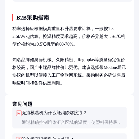
易懂的科普说明。
B2B采购指南
功率选择应根据模具重量和升温要求计算，一般按1.5-
2.5kW/kg估算。控温精度要求越高，价格差异越大，±1℃机
型价格约为±0.5℃机型的60-70%。

知名品牌如奥德机械、久阳精密、Regloplas等质量稳定但价
格较高，国产中端品牌性价比更优。建议选择带Modbus通讯
协议的机型以便接入工厂物联网系统。采购时务必确认售后
响应时间和备件供应周期。
常见问题
无痕模温机为什么能消除熔接痕？
问
通过精确控制熔体汇合区域的温度，使塑料保持最佳
粘流状态，促进分子链相互扩散。通常将汇合区温度
提高5-15℃，并延长保压时间。