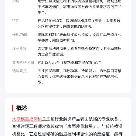
用途
用于注塑成型过程中的模具温度精确控制，特别适用
于汽车内饰件、家电面板等对表面质量要求高的产品
生产。
特性
控温精度±0.5℃，快速响应模具温度变化，采用多段
分区控温技术，内置智能PID算法。
作用/功能
消除塑料制品表面熔接痕和流痕，提高产品光泽度和
平整度，缩短成型周期。
注意事项
需定期清洗过滤器，检查导热介质状态，避免系统压
力过高导致泄漏。
参考价格区间
约3-15万元/台（视功率和功能配置而定）
选购要点
关注控温精度、加热功率、冷却能力、通讯接口等核
心参数，优先选择带数据记录和远程监控功能的机
型。
概述
无痕模温控制机
是注塑行业解决产品表面缺陷的专业设备，
资深注塑工程师常将其称为『表面质量救星』。与传统模温
机相比，它通过更精确的温度控制和更快的响应速度，能有