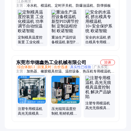
江苏南京
主营：
冷水机、模温机、定时开关机、防爆油温机、防弹插板
定制模具温度控
重油生产温控设
安全的水温机 挤
装置 工业化模温
备模温机 新型PID
出模具专用模温
机 功率调节自动
调节控制 定制远
机 10+安全保护系
恒温 欧诺智能
程控制 欧诺智能
统 欧诺智能
东莞市华德鑫热工业机械有限公司
洽谈
综合体验L1
回复及时
出价迅速
真实性已核验
广东东莞
主营：
加热器、橡胶模具控温、温控设备、热压机专用模温机、
吹瓶机用模温机、导热油温机、模温机、涂布机专用模温机、工
业模温机、液压机用模温机、复合机专用模温机、模具控温机、
开炼机专用模温机、油温机、硫化机用模温机、贴合机用模温
机、水温机、电加热模温机、拌料机、恒温机、防爆模温机、冷
热一体恒温机、加热设备、导热油炉、加热系统
注塑专用模温机
高光无痕模具温
注塑专用模温机
压光辊筒温度控
度控制机 解决产
高光无痕模具恒
制机 鞋材机模温
品缺陷
温控制 解决缩水
机 高光无痕注塑
变形
控温