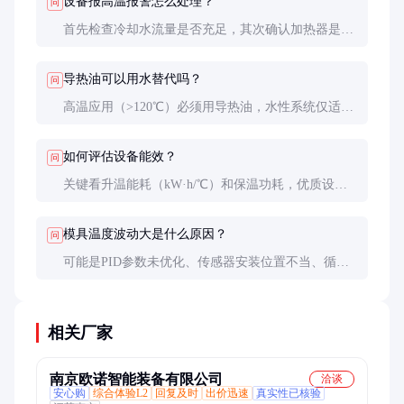
设备报高温报警怎么处理？
问
首先检查冷却水流量是否充足，其次确认加热器是否
失控（测量电阻值），最后排查温度传感器是否故
障。多数情况是冷却系统问题导致。
导热油可以用水替代吗？
问
高温应用（>120℃）必须用导热油，水性系统仅适用
于低温场合。油系统控温更稳定但维护复杂，水系统
成本低但易结垢和汽化。
如何评估设备能效？
问
关键看升温能耗（kW·h/℃）和保温功耗，优质设备
保温功耗不超过额定功率的30%。带热回收功能的机
型可节能15-20%。
模具温度波动大是什么原因？
问
可能是PID参数未优化、传感器安装位置不当、循环
流量不足或导热介质老化。建议重新进行自整定，并
检查泵的出口压力是否正常。
相关厂家
南京欧诺智能装备有限公司
洽谈
安心购
综合体验L2
回复及时
出价迅速
真实性已核验