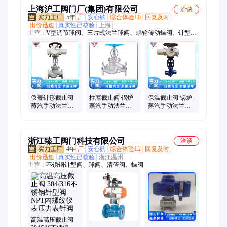
上海沪工阀门厂(集团)有限公司
洽谈
5年
厂
安心购
综合体验L0
回复及时
出价迅速
真实性已核验
上海
主营：
V型调节球阀、三片式法兰球阀、蜗轮传动蝶阀、针型
阀、气动O型切断球阀、防火防静电球阀、零泄漏硬密封球阀、
全焊接式球阀、双偏心法兰蝶阀、高压锻钢闸阀、304不锈钢球
阀、316L不锈钢球阀、碳钢WCB蝶阀、PTFE软密封蝶阀、金属
硬密封蝶阀、PN16法兰蝶阀、Class150球阀、真空系统用球阀、
食品级蝶阀、燃气管道专用球阀、化工腐蚀介质阀门、水处理系
统蝶阀、球阀、蝶阀、闸阀、法兰蝶阀
仪表针形截止阀
柱塞截止阀 锅炉
保温截止阀 锅炉
蒸汽手动法兰工
蒸汽手动法兰工
蒸汽手动法兰工
业高温高压针型
业高温高压针型
业高温高压针型
阀 支持定制 沪工
阀 易于制造 沪工
阀 沪工
浙江臻工阀门科技有限公司
洽谈
4年
厂
安心购
综合体验L2
回复及时
出价迅速
真实性已核验
浙江温州
主营：
不锈钢针型阀、球阀、清管阀、蝶阀
高温高压截止阀