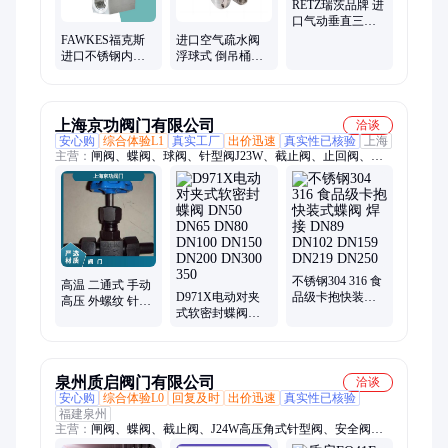
RETZ瑞茨品牌 进
口气动垂直三通
角座阀 全国可售
FAWKES福克斯
进口空气疏水阀
进口不锈钢内螺
浮球式 倒吊桶式
纹针型阀 手动丝
气体排液疏水器
扣二通式高温
美国RETZ瑞茨
上海京功阀门有限公司
洽谈
安心购
综合体验L1
真实工厂
出价迅速
真实性已核验
上海
主营：
闸阀、蝶阀、球阀、针型阀J23W、截止阀、止回阀、减
压阀、电磁阀、沟槽阀门、排泥阀、疏水阀、过滤器、水力控制
阀、排气阀、电动蝶阀D942X、大口径蝶阀D343H、食品级蝶
阀、大口径刀型闸阀、电动暗杆刀型闸阀
不锈钢304 316 食
高温 二通式 手动
D971X电动对夹
品级卡抱快装式
高压 外螺纹 针型
式软密封蝶阀
蝶阀 焊接 DN89
阀J23W-160P 截止
DN50 DN65
DN102 DN159
H DN15 DN10
DN80 DN100
DN219 DN250
DN6 DN20
DN150 DN200
DN300 350
泉州质启阀门有限公司
洽谈
安心购
综合体验L0
回复及时
出价迅速
真实性已核验
福建泉州
主营：
闸阀、蝶阀、截止阀、J24W高压角式针型阀、安全阀、
电磁阀、止回阀、过滤器、排气阀、球阀、水利阀门、高压阀门