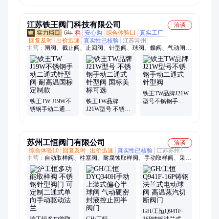
时间长
供发票
江苏铁王阀门科技有限公司
洽谈
6年
档
安心购
综合体验L1
真实工厂
回复及时
出价迅速
真实性已核验
江苏常州
主营：
闸阀、截止阀、止回阀、针型阀、球阀、蝶阀、气动闸
阀、气动截止阀、气动球阀、电动闸阀、电动截止阀、电动球
阀、气动调节阀、电动调节阀、美标阀门、软密封阀门、水利控
制阀、衬四氟阀门、天然气专用阀门、篮式过滤器、管夹阀、气
动蝶阀、电动蝶阀、氧气阀门、夹套保温阀门
铁王TW品牌J21W
铁王TW J19W不
铁王TW品牌
型号不锈钢手动
锈钢手动二通式
J21W型号 不锈钢
二通式针型阀
针型阀 耐高温国
手动二通式针型
标定制款
阀 国标美标可选
苏州工恒阀门有限公司
洽谈
综合体验L0
回复及时
出价迅速
真实性已核验
江苏苏州
主营：
自动取样阀、柱塞阀、耐腐蚀取样阀、手动取样阀、采样
阀、柱塞放料阀、无菌取样阀、一体阀、柱塞取样阀、法兰取样
阀、沥青取样阀、取样阀门、自复位取样阀、高压取样阀、电动
球阀、密闭取样阀、高密封取样阀、气动球阀、QYF、气体取样
阀、电动蝶阀、反应釜取样装置、衬氟取样阀、气动蝶阀、不锈
钢取样阀
GH/工恒Q941F-
沪工恒多功能取
GH/工恒
16P铸钢法兰式电