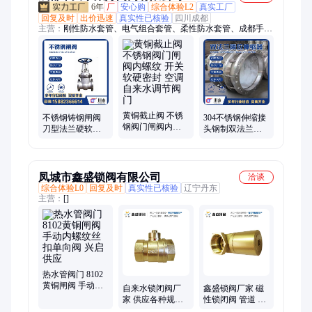
6年
厂
安心购
综合体验L2
真实工厂
回复及时
出价迅速
真实性已核验
四川成都
主营：
刚性防水套管、电气组合套管、柔性防水套管、成都手动
闸阀、钢制伸缩器、法兰蝶阀、人防密闭套管、电动气动阀门、
法兰软密封闸阀、可调式减压阀、集分水器、止回阀、过滤器、
阻尼减震器、排泥阀、过轨管、止水环、通气帽、截止阀、黄铜
阀门、法兰弯头、波纹补偿器、橡胶接头、排气阀
黄铜截止阀 不锈
不锈钢铸钢闸阀
304不锈钢伸缩接
钢阀门闸阀内螺
刀型法兰硬软密
头钢制双法兰限
纹 开关软硬密封
封阀门 管道蝶阀
位伸缩器泵连接
空调自来水调节
管件开关手动直
规格多样厂家批
阀门
通式
发
凤城市鑫盛锁阀有限公司
洽谈
综合体验L0
回复及时
真实性已核验
辽宁丹东
主营：
[]
热水管阀门 8102
黄铜闸阀 手动内
自来水锁闭阀厂
鑫盛锁阀厂家 磁
螺纹丝扣单向阀
家 供应各种规格
性锁闭阀 管道 闸
兴启供应
的 黄铜材质使用
板用 材质好 可提