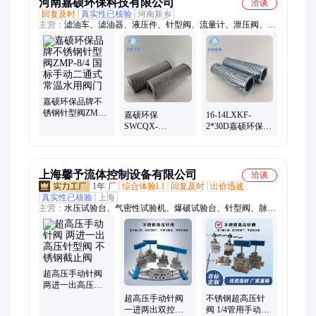
河南嘉硕环保科技有限公司
洽谈
回复及时
真实性已核验
河南新乡
主营：
滤油车、滤油器、液压件、针型阀、流量计、泄压阀、冷
却器、油滤芯、截止阀、扩散器、压缩机、安全阀、恒压阀、润
滑油、滤清器、水滤芯、取样阀、滤水器、液温计、过滤车、液
位计、液压油、精滤芯、过滤器、减压阀、顶轴油
嘉硕环保品牌不
锈钢针型阀ZMP-
嘉硕环保
16-14LXKF-
8/4 国标手动二通
SWCQX-
2*30D嘉硕环保电
式常温水用阀门
A315*120FS电厂
厂回油过滤器滤
抗燃油过滤器滤
芯
芯
上海馨予流体控制设备有限公司
洽谈
1年
厂
综合体验L1
回复及时
出价迅速
真实性已核验
上海
主营：
水压试验台、气密性试验机、爆破试验台、针型阀、脉冲
试验台、流量试验机、阀门行业试验台、气瓶行业试验台、管材
行业试验台、气密性试验台、瓶阀气密性试验机、水压爆破试验
台、灭火器瓶爆破试验台、管材爆破试验台
超高压手动针阀
两进一出高压针
型阀 不锈钢截止
超高压手动针阀
不锈钢超高压针
阀
一进两出双控针
阀 1/4管用手动截