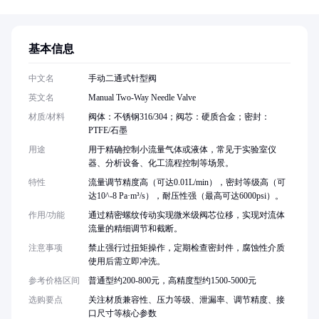
基本信息
中文名
手动二通式针型阀
英文名
Manual Two-Way Needle Valve
材质/材料
阀体：不锈钢316/304；阀芯：硬质合金；密封：
PTFE/石墨
用途
用于精确控制小流量气体或液体，常见于实验室仪
器、分析设备、化工流程控制等场景。
特性
流量调节精度高（可达0.01L/min），密封等级高（可
达10^-8 Pa·m³/s），耐压性强（最高可达6000psi）。
作用/功能
通过精密螺纹传动实现微米级阀芯位移，实现对流体
流量的精细调节和截断。
注意事项
禁止强行过扭矩操作，定期检查密封件，腐蚀性介质
使用后需立即冲洗。
参考价格区间
普通型约200-800元，高精度型约1500-5000元
选购要点
关注材质兼容性、压力等级、泄漏率、调节精度、接
口尺寸等核心参数