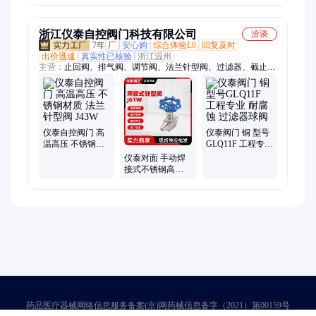
焊仪表阀
浙江仪泰自控阀门科技有限公司
洽谈
7年
厂
安心购
综合体验L0
回复及时
出价迅速
真实性已核验
浙江温州
主营：
止回阀、排气阀、调节阀、法兰针型阀、过滤器、截止
阀、安全阀、减压阀、排泥阀、放料阀、保温球阀、法兰球阀、
衬胶闸阀、衬氟阀门、隔膜阀、梭阀、呼吸阀、阻火器、闸阀、
水力控制阀、蝶阀、电磁阀、旋塞阀、刀闸阀、视镜、疏水阀
仪泰自控阀门 高
仪泰阀门 铜 型号
温高压 不锈钢材
GLQ11F 工程专业
质 法兰针型阀
耐腐蚀 过滤器球
仪泰对面 手动焊
J43W
阀
接式不锈钢高压
针型阀 J61W 耐高
温腐蚀
药品医疗器械网络信息服务备案(京)网药械信息备字（2021）第00159号