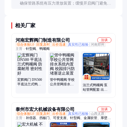
确保管路系统有压力泄放装置；缓慢开启阀门避免水
锤效应；定期进行压力测试；选用加强型阀体结构。
相关厂家
河南宏辉阀门制造有限公司
洽谈
综合体验L0
回复及时
出价迅速
真实性已核验
河南郑州
主营：
针型阀、鸭嘴阀
宏辉阀门 DN500
管中鸭嘴阀 学校
平底法兰式鸭嘴
公共管网排水系
法兰式鸭嘴阀 泵
阀 防腐耐用 密封
统内置阀 校园排
站管网配套 出水
性好
污防堵塞逆止装
稳压自闭式管道
置
阀
泰州市宏大机械设备有限公司
洽谈
综合体验L0
回复及时
出价迅速
真实性已核验
山西太原
主营：
补偿器、挡板门、可变支座、针型阀、金属软管、厚壁膨
胀节、非金属补偿器、衬四氟补偿器