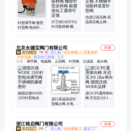
管道取样阀、密闭取样阀、柱塞取样阀、气动柱塞取样阀、气动
粉体取样阀、粉体采样阀、阻尼器、标定柱、背压阀
仿进口高压阀 高
沪工恒GHZSYQ
温高压截止阀 不
针型调节阀 微型
针式取样阀 螺纹
锈钢手动取样装
针型阀 电动针阀
针型采样阀 耐腐
置针型阀
螺纹针型 品质保
蚀化工通用可定
证
做
北京永德宝阀门有限公司
洽谈
7年
档
安心购
综合体验L2
回复及时
出价迅速
真实性已核验
北京
主营：
调节阀、电磁阀、止回阀、针型阀、过滤器、疏水阀、旋
塞阀、放料阀、排气阀、气动氨、vton阀门、法兰闸阀、蒸汽球
阀、调节球阀、对夹蝶阀、塑料阀门、三通保温、蒸汽油水、真
空阀门、德国沃德、自由浮球、锻钢闸阀、法兰蝶阀、快装球
阀、高温蝶阀、电动法兰
德国沃德WODE
进口CPE通用单向
2205针型电动调
阀 开启压力0.1Bar
进口高温高压针
节阀 不锈钢防爆
单向阀 德国沃德
型截止阀 火电热
硬密封
WODE品牌
力一次截门 P57V
德国沃德WODE
浙江裕启阀门有限公司
洽谈
2年
厂
安心购
综合体验L2
真实工厂