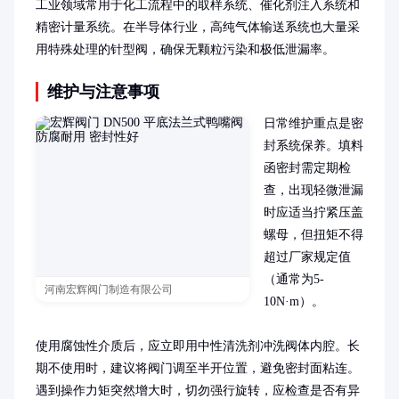
工业领域常用于化工流程中的取样系统、催化剂注入系统和
精密计量系统。在半导体行业，高纯气体输送系统也大量采
用特殊处理的针型阀，确保无颗粒污染和极低泄漏率。
维护与注意事项
日常维护重点是密
封系统保养。填料
函密封需定期检
查，出现轻微泄漏
时应适当拧紧压盖
螺母，但扭矩不得
超过厂家规定值
（通常为5-
河南宏辉阀门制造有限公司
10N·m）。

使用腐蚀性介质后，应立即用中性清洗剂冲洗阀体内腔。长
期不使用时，建议将阀门调至半开位置，避免密封面粘连。
遇到操作力矩突然增大时，切勿强行旋转，应检查是否有异