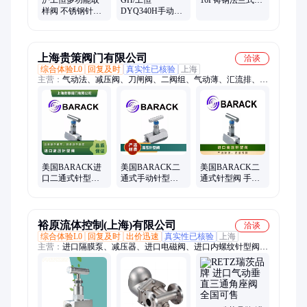
样阀 不锈钢针型
DYQ340H手动上
动球阀 高温蒸汽
阀门 可定制二通
装式偏心半球阀
切断阀门
式单向手动驱动
气动硬密封液控
法兰
止回半阀门
上海贵策阀门有限公司
洽谈
综合体验L0
回复及时
真实性已核验
上海
主营：
气动法、减压阀、刀闸阀、二阀组、气动薄、汇流排、德
国top、排污阀、减压器、电磁阀、截止阀、疏水阀、r72低压、
池底阀、止回阀、对夹蝶、平衡阀、安全阀、流程泵、帽防爆、
逆止阀、过滤器、脉冲阀、冷凝泵、进口阀门
美国BARACK进
美国BARACK二
美国BARACK二
口二通式针型阀
通式手动针型阀
通式针型阀 手动
手动驱动单向流
铜铸铁材质 6000-
气动电动可选
动
30000psi公称压力
6000-30000psi
裕原流体控制(上海)有限公司
洽谈
综合体验L0
回复及时
出价迅速
真实性已核验
上海
主营：
进口隔膜泵、减压器、进口电磁阀、进口内螺纹针型阀、
止回阀、进口气动阀、进口排气阀、调节阀、进口闸阀、柱塞
阀、流量计、变送器、水力控制阀、进口截止阀、蝶阀、进口电
动阀、背压阀、进口球阀、安全阀、气动角座阀、喷射器、出料
阀、进口旋塞阀、进口隔膜阀、平衡阀、进口减压阀