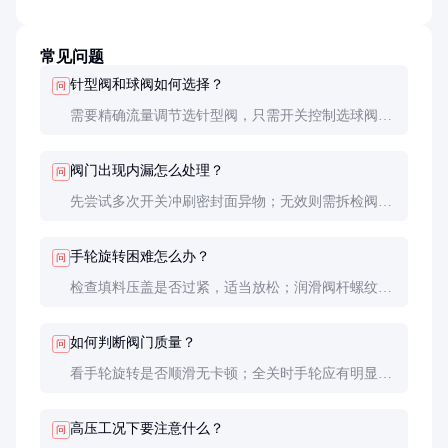
常见问题
针型阀和球阀如何选择？
问
需要精确流量调节选针型阀，只需开关控制选球阀。
针型阀调节精度高但通径小，球阀通径大但调节粗
糙。
阀门出现内漏怎么处理？
问
先尝试多次开关冲刷密封面异物；无效则需拆检阀芯
阀座，轻微划痕可用研磨膏修复，严重损伤需更换整
套阀芯组件。
手轮旋转困难怎么办？
问
检查填料压盖是否过紧，适当放松；润滑阀杆螺纹；
排查是否有介质结晶或颗粒物卡塞。
如何判断阀门质量？
问
看手轮旋转是否顺滑无卡顿；全关时手轮应有明显扭
矩增加感；用氦质谱仪检测泄漏率；检查阀体铸造是
否无砂眼气孔。
高压工况下要注意什么？
问