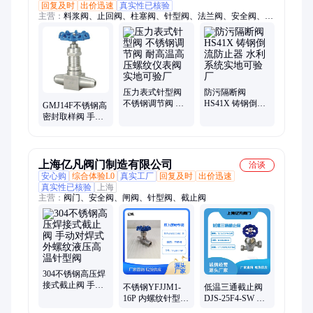
回复及时
出价迅速
真实性已核验
主营：
料浆阀、止回阀、柱塞阀、针型阀、法兰阀、安全阀、过
滤器、排泥阀、排气阀、减压阀、阻火器、隔膜阀、硬密封球
阀、调节球阀、对夹蝶阀、V型球阀、偏心半球阀、刀闸阀、Y
型料浆阀、角式截止阀、电磁铁、衬氟安全阀、双向钢闸阀、衬
氟微阻缓闭止回阀、衬氟取样阀
压力表式针型阀
防污隔断阀
不锈钢调节阀 耐
HS41X 铸钢倒流
GMJ14F不锈钢高
高温高压螺纹仪
防止器 水利系统
密封取样阀 手动
表阀实地可验厂
实地可验厂
外螺纹角式针型
阀实地可验厂
上海亿凡阀门制造有限公司
洽谈
安心购
综合体验L0
真实工厂
回复及时
出价迅速
真实性已核验
上海
主营：
阀门、安全阀、闸阀、针型阀、截止阀
304不锈钢高压焊
接式截止阀 手动
不锈钢YFJJM1-
低温三通截止阀
对焊式外螺纹液
16P 内螺纹针型阀
DJS-25F4-SW 亿
压高温针型阀
高温针阀焊接对
凡 低温阀/可定制