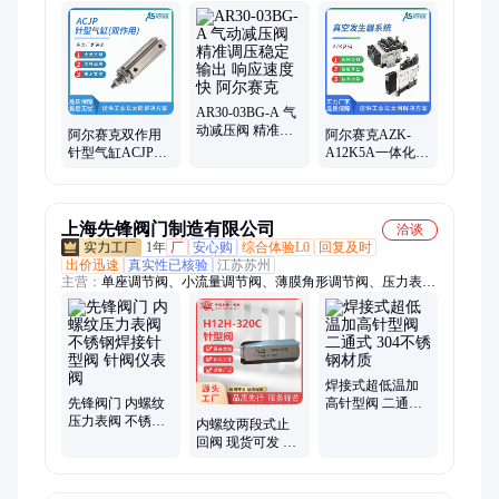
显压力表、气缸、接头、消声器
AR30-03BG-A 气
动减压阀 精准调
阿尔赛克双作用
阿尔赛克AZK-
压稳定输出 响应
针型气缸ACJP系
A12K5A一体化真
速度快 阿尔赛克
列电磁阀气动元
空系统厂家 真空
件气动执行元件
发生器系统可远
程操控
上海先锋阀门制造有限公司
洽谈
1年
厂
安心购
综合体验L0
回复及时
出价迅速
真实性已核验
江苏苏州
主营：
单座调节阀、小流量调节阀、薄膜角形调节阀、压力表针
型阀、电动角形调节阀、薄膜套筒调节阀、薄膜低温调节阀、角
形高压调节阀、电控温度调节阀、薄膜三通调节阀、电动套筒调
节阀、电动三通调节阀
焊接式超低温加
先锋阀门 内螺纹
高针型阀 二通式
压力表阀 不锈钢
304不锈钢材质
内螺纹两段式止
焊接针型阀 针阀
回阀 现货可发 不
仪表阀
锈钢碳钢焊接针
型阀