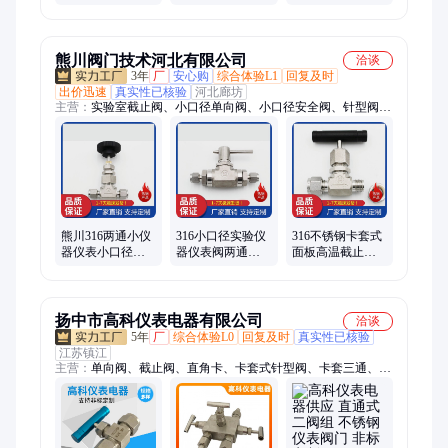
型阀 馨予流体不
止阀 高压双控针
锈钢高压阀件
型阀
熊川阀门技术河北有限公司
洽谈
3年
厂
安心购
综合体验L1
回复及时
出价迅速
真实性已核验
河北廊坊
主营：
实验室截止阀、小口径单向阀、小口径安全阀、针型阀、
小口径实验室减压阀、小型针型截止阀、小型背压阀、微量调节
阀、精密仪表阀、过滤器、仪表卡套球阀、卸荷阀
熊川316两通小仪
316小口径实验仪
316不锈钢卡套式
器仪表小口径针
器仪表阀两通三
面板高温截止阀
型截止 球阀 双卡
通球型针型阀 高
直通直角针型节
套式毛细管路阀
中低压精密气路
流阀仪器仪表阀
扬中市高科仪表电器有限公司
洽谈
5年
厂
综合体验L0
回复及时
真实性已核验
江苏镇江
主营：
单向阀、截止阀、直角卡、卡套式针型阀、卡套三通、宝
塔接头、qff3三阀组、对焊式三通、焊接根部阀、铰接管接头、
对焊式弯通、内丝三通球阀、直通卡套接头、双头对丝接头、异
径对焊接头、异径卡套接头、直通卡套球阀、一体化三阀组、对
焊式活接头、终端快拧弯通、内外丝直通接头、对焊式终端接