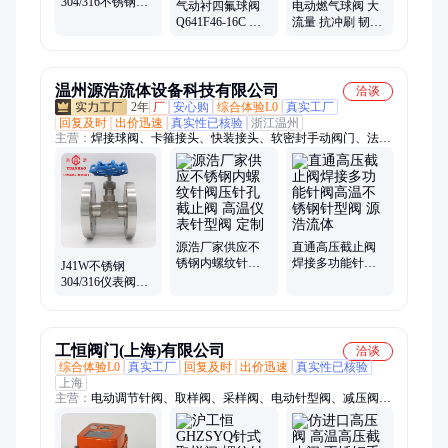
304/316不锈钢针
气动衬四氟球阀
电动燃气球阀 大
型阀 NPT内螺纹
Q641F46-16C 铸
流量 抗冲刷 韧性
仪表压力表针阀
钢法兰连接 化工
强 流阻系数小
耐酸碱防腐
温州源浩流体设备科技有限公司
洽谈
2年
厂
安心购
综合体验L0
真实工厂
回复及时
出价迅速
真实性已核验
浙江温州
主营：
焊接球阀、卡箍接头、快装接头、软密封手动阀门、法兰
四通、蒸汽阀门、冲压管件、液体减压阀、快装减压阀、快装隔
膜阀、快卡连接件、三通换向阀、卫生级异径管、真空管道配
件、快装保温弯头、水管水泵阀门、快装卡箍盲板、法兰连接管
件、带刻度安全阀、抛光管件定制、不锈钢对夹蝶阀、快装卡盘
安全阀、蒸汽疏水阀、卫生级气动截止阀、快装Y型过滤器
源浩厂家供应不
直通高压截止阀
锈钢内螺纹针阀
焊接多功能针阀
J41W不锈钢
压针孔截止阀 高
高温不锈钢针型
304/316仪表阀针
温仪表针型阀 定
阀 源浩流体
型阀手动单向内
制
螺纹高压流量调
节针阀
工恒阀门(上海)有限公司
洽谈
综合体验L0
真实工厂
回复及时
出价迅速
真实性已核验
上海
主营：
电动调节针阀、取样阀、采样阀、电动针型阀、减压阀、
调压阀、气体减压阀、气动减压阀、电动减压阀、气动背压阀、
电动背压阀、电动球阀、气动球阀、在线取样阀、管线取样阀、