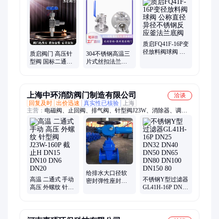
质启FQ41F-16P变
径放料阀球阀 公
质启阀门 高压针
304不锈钢高温三
称直径异径不锈
型阀 国标二通式
片式丝扣法兰球
钢反应釜法兰底
仪表阀 手动硬密
阀手动内螺纹阀
阀
封
门法兰转丝扣
上海中环消防阀门制造有限公司
洽谈
回复及时
出价迅速
真实性已核验
上海
主营：
电磁阀、止回阀、排气阀、针型阀J23W、消除器、调节
阀、埋闸阀、过滤器、法兰闸阀、电动闸阀、高压球阀、衬氟蝶
阀、伸缩接头、电动蝶阀、高压蝶阀、流量平衡阀、蒸汽减压
阀、水泵控制阀、螺纹调压阀、水流指示器、内螺纹球阀、倒流
防止器、管道伸缩器、管道阻火器、电动放料阀、蒸汽柱塞阀
给排水大口径软
高温 二通式 手动
不锈钢Y型过滤器
密封弹性座封电
高压 外螺纹 针型
GL41H-16P DN25
动闸阀Z945X 排
阀J23W-160P 截止
DN32 DN40
污阀门 DN200
H DN15 DN10
DN50 DN65
DN300 150
DN6 DN20
DN80 DN100
DN150 80