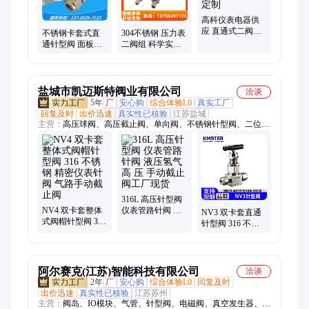
头、内外丝直角弯通
高科仪表电器供
应 直通式二阀组
不锈钢卡套式直
304不锈钢 压力表
不锈钢 仪表阀门
通针型阀 面板式
二阀组 科学实验
非标定制
针阀截止阀 支持
仪表阀门 来图加
定制
工定制
盐城市凯迈斯特阀业有限公司
洽谈
5年
厂
安心购
综合体验L0
真实工厂
回复及时
出价迅速
真实性已核验
江苏盐城
主营：
高压球阀、高压截止阀、单向阀、不锈钢针型阀、二位三
通阀门、高压针型阀、二阀组、氢气超高压针型阀、内外螺纹针
型阀、气动高压球阀、电动高压球阀、电站高温阀门、高温焊接
截止阀、高压止回阀、仪表阀门、不锈钢法兰高压球阀、根部
阀、高压仪表阀、高温高压阀门、三阀组、五阀组、KHP板式高
压球阀、隔离阀
316L 高压针型阀
NV4 双卡套整体
仪表管路针阀 液
NV3 双卡套直通
式阀帽针型阀 316
压氢气高 压 手动
针型阀 316 不锈
不锈钢 精密仪表
截止阀工厂现货
钢高压仪表针阀
针阀 气路手动截
液压管路手动截
止阀
止阀
阿尔赛克(江苏)智能科技有限公司
洽谈
2年
厂
安心购
综合体验L0
回复及时
出价迅速
真实性已核验
江苏苏州
主营：
阀岛、IO模块、气管、针型阀、电磁阀、真空发生器、数