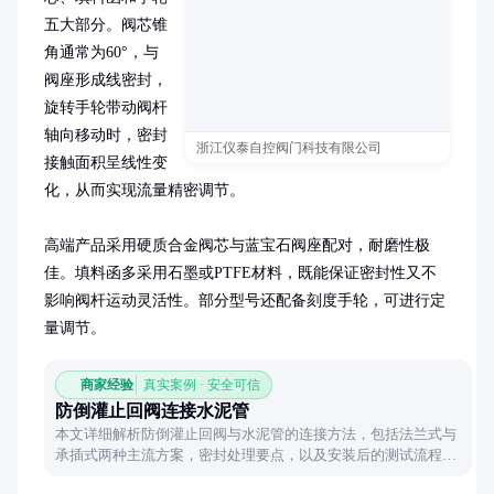
五大部分。阀芯锥
角通常为60°，与
阀座形成线密封，
旋转手轮带动阀杆
轴向移动时，密封
浙江仪泰自控阀门科技有限公司
接触面积呈线性变
化，从而实现流量精密调节。

高端产品采用硬质合金阀芯与蓝宝石阀座配对，耐磨性极
佳。填料函多采用石墨或PTFE材料，既能保证密封性又不
影响阀杆运动灵活性。部分型号还配备刻度手轮，可进行定
量调节。
商家经验
真实案例 · 安全可信
防倒灌止回阀连接水泥管
本文详细解析防倒灌止回阀与水泥管的连接方法，包括法兰式与
承插式两种主流方案，密封处理要点，以及安装后的测试流程，
帮助工程人员实现安全可靠的管道系统。