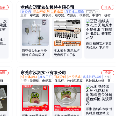
孝感市迈亚衣架模特有限公司
洽谈
洽谈
安心购
综合体验L0
出价迅速
真实性已核验
广东广州
主营：
布衣架、夹衣架、婚纱架、衣服架、模特架、手包布、裤裙
架、泳衣架、手臂模、中岛架、时装架、衣撑子、挂衣架、收纳架、
落地架、人偶架、玻璃钢、半身包、展示架、游泳服、镀模特、晾衣
架、婚纱礼服、荷木衣架、防风帽子
性干
五花肉
迈亚 植绒实木衣架
盒
天然原木 不易变形
迈亚蛋头包布半身
实木裤夹 家用衣柜
牢固耐用服装店服
模特 底座稳固 不易
无痕帽子裙子收纳
饰展示架
变形 支持定制
可旋转多夹子宿舍
收纳夹 迈亚
东莞市泓湘实业有限公司
洽谈
洽谈
综合体验L1
真实工厂
回复及时
出价迅速
真实性已核验
上海
肉碗、
主营：
洗碗机、电动车、保温杯、热转印花膜、热转印木纹纸、亚克
力转印膜、镭射热转印膜、筷子热转印膜、塑料桶热转印膜
泓湘 热转印木纹 优
良材质 耐酒精 套位
锁鲜
泓湘 美妆蛋外壳热
泓湘 美妆蛋外壳热