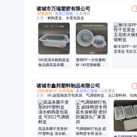
诸城市万瑞塑胶有限公司
回复及时
资质已核验
山东潍坊
主营：
鹌鹑蛋盒、水蛋包装盒
耐冷冻PP一次
贡菜盒 毛肚
火锅食材锁鲜
500克清水鹌鹑蛋盒
透明PP一次性酱料
食品级高温杀菌无
杯 140克辣椒酱封
异味不变形
口杀菌包装盒
诸城市鑫邦塑料制品有限公司
综合体验L0
出价迅速
真实性已核验
山东潍坊
主营：
HG超阻隔真空包装袋、气调锁鲜盒、出口塑料杯、扣
食品托盒、贴体盒、高阻隔拉伸膜
高温杀菌不变形的
气调锁鲜打包盒 卤
PP塑料盒 清水鹌鹑
味鸭货专用 延长保
食品级PP气调