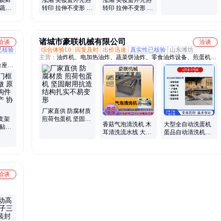
准确 颜色鲜艳 美观
果蔬托
转印 拉伸不变形 质
转印 拉伸不变形 质
漂亮
外卖保
感强 设备齐全 技术
感强 耐洗耐磨 图案
精湛 牢固度强
设计 排版制版
诸城市豪联机械有限公司
洽谈
洽谈
已核验
综合体验L0
回复及时
出价迅速
真实性已核验
山东潍坊
主营：
油炸机、电加热油炸、蔬菜饼油炸、零食油炸设备、煎蛋机、
台座
荷包蛋机、洗蛋机、鸡蛋分级机、蛋品大小挑选机、大米饼机
厂家直供 防腐材质
支架
煎荷包蛋机 坚固耐
香菇气泡清洗机 木
大型全自动洗蛋机
车贴合
用抗造 结构扎实不
耳清洗流水线 大型
蛋品自动清洗机器
设计
易变形
商用蘑菇清洗加工
清洗风干喷油杀菌
设备
流水线
洽谈