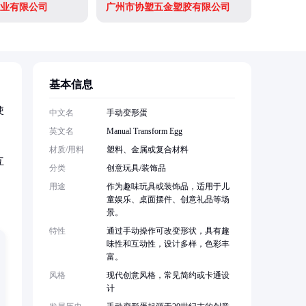
业有限公司
广州市协塑五金塑胶有限公司
基本信息
使
中文名
手动变形蛋
英文名
Manual Transform Egg
材质/用料
塑料、金属或复合材料
互
分类
创意玩具/装饰品
用途
作为趣味玩具或装饰品，适用于儿
童娱乐、桌面摆件、创意礼品等场
景。
特性
通过手动操作可改变形状，具有趣
味性和互动性，设计多样，色彩丰
富。
风格
现代创意风格，常见简约或卡通设
计