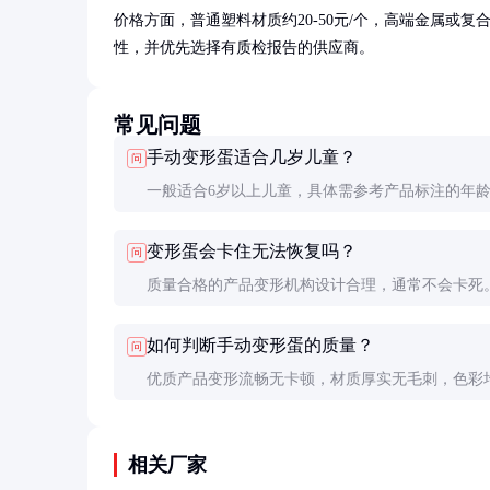
价格方面，普通塑料材质约20-50元/个，高端金属或复
性，并优先选择有质检报告的供应商。
常见问题
手动变形蛋适合几岁儿童？
问
一般适合6岁以上儿童，具体需参考产品标注的年
围。太小的儿童可能因操作不当导致产品损坏或误
变形蛋会卡住无法恢复吗？
问
件。
质量合格的产品变形机构设计合理，通常不会卡死
卡住，应按照说明书指引轻柔操作，切勿用力过猛
如何判断手动变形蛋的质量？
问
优质产品变形流畅无卡顿，材质厚实无毛刺，色彩
褪色。建议购买前实地测试或查看用户评价。
相关厂家