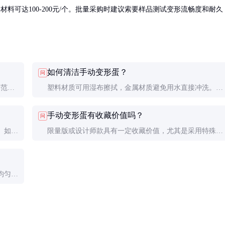
合材料可达100-200元/个。批量采购时建议索要样品测试变形流畅度和耐久
如何清洁手动变形蛋？
问
龄范
塑料材质可用湿布擦拭，金属材质避免用水直接冲洗。复
吞小零
杂结构的产品建议用软毛刷清理缝隙中的灰尘。
手动变形蛋有收藏价值吗？
问
。如遇
限量版或设计师款具有一定收藏价值，尤其是采用特殊材
。
质或具有独特设计的产品。普通量产版收藏价值较低。
均匀不