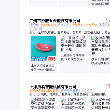
蛋包装盒 可封口气
鲜期 密封防漏源头
盒 超市鲜肉
调锁鲜盒
厂家直供
盘 生鲜电商
鲜塑料托盒
广州市协塑五金塑胶有限公司
安心购
综合体验L0
真实工厂
回复及时
出价迅速
真实性
广东广州
主营：
足球(发球)机、音响外壳、塑料凳、滚塑模具设计、看
椅、涉水喉(涉水管)、洗地机外壳
儿童游乐之摇马摇
蛋 滚塑成型 安全环
改装车用门框
保 坚固耐用 协塑
模具定做 原
儿童游乐设施摇马
车体构件开模
摇蛋 一体化滚塑成
生产 协塑
型 抗摔耐磨 不易变
形
上海清易智能机械有限公司
综合体验L1
出价迅速
真实性已核验
上海松江
主营：
分装机、包装机、包装秤、真空包装机、金属检测机