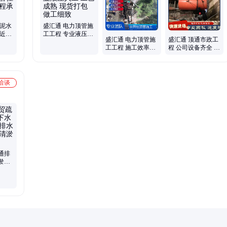
 泥水
盛汇通 电力顶管施
就近调
工工程 专业液压人
盛汇通 电力顶管施
盛汇通 顶通市政工
山过路
工 工艺成熟 现货打
工工程 施工效率高
程 公司设备齐全 节
包 做工细致
服务完善 厂家供应
约拆迁费用 货源充
足
洽谈
通排
淤泥
 地下