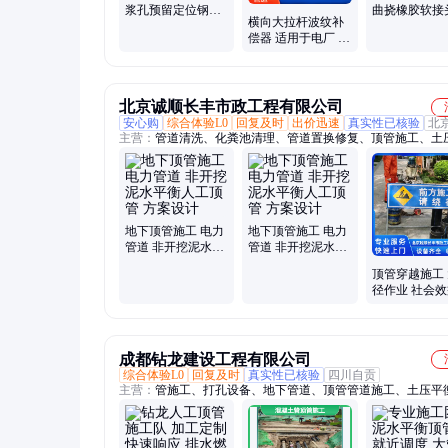
浆孔预留定位钢套
曲挠橡胶软接
横向大拉杆波纹补
管顶管人工电力顶
区泵房用 避
偿器 适用于电厂 管
管始发接收
震伸缩节
道膨胀节 天翔制造
北京诚顺长丰市政工程有限公司
安心购
综合体验L0
回复及时
出价迅速
真实性已核验
北
主营：
管道清洗、化粪池清理、管道置换修复、顶管施工、土
顶管施工、非开挖顶管施工、管道非开挖顶管、管道非开挖顶
工、燃气顶管拉管施工、供应非开挖顶管公司、非开挖顶管施
设、非开挖顶管、非开挖顶管作业、地下顶管、全城非开挖顶
管施工、导向钻拉管施工、定向钻拉管、雨污管道检测排查、
复、管道检测置换修复、定向钻拉管施工、非开挖管道工程、
地下顶管施工 电力
地下顶管施工 电力
开挖钻机、专业非开挖施工
管道 非开挖泥水平
管道 非开挖泥水平
衡人工顶管 方案设
衡人工顶管 方案设
顶管穿越施工
计
计
径作业 社会
出 绿色安全
成都钻龙建设工程有限公司
综合体验L0
回复及时
真实性已核验
四川自贡
主营：
管施工、打孔设备、地下管道、顶管管道施工、土压平
管、马路污水顶管、非开挖顶管工程、泥水平衡、工作井制作
钻施工、非开挖定向钻