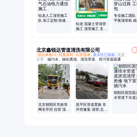
钻龙人工顶管施工
专业施工团队
队 加工定制 快速响
平衡顶管机 
钻龙 混凝土管顶管
应 排水燃气石油电
度 大管径穿
施工 顶管施工 支持
力通信施工
工程承包
定制 服务完善 设备
正规专业
北京鑫锐达管道清洗有限公司
综合体验L0
回复及时
出价迅速
真实性已核验
北京
主营：
抽污水、抽化粪池、清洗管道、排污管道疏通
朝阳区国贸疏
水管道下水道
清理 排水抢修
北京朝阳区市政管
昌平区管道置换 非
室清淤 抽污水
网非开挖 拉管 顶管
开挖修复-顶管,北京
管道置换 电力井人
昌平污水清运电力
工清掏
井人工清掏