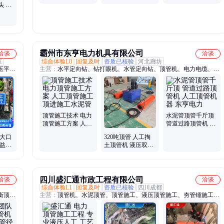
式电力工程
头 小
标品质 F型钢性密
节
震喉减
闭防护套管 联通
霸州市东亨电力机具有限公司
洽谈
洽谈
京
综合体验L0
回复及时
资质已核验
河北廊坊
压平衡
主营：
水平定向钻、钻打眼机、水管定向钻、顶管机、电力电缆、电
管施
力放线车、多功能电力、穿管器、钻孔机、抓污水井、三脚立杆、地
工建
下管道、过路机器、水钻过路、自动机子、水管过路、水钻打眼、拖
管、拉
拉机绞磨、水管打孔机、电缆输送机、玻璃钢管道、三脚架立杆、电
管道修
缆传送机、水钻打孔机、铲车挖坑机
液压非
顶管施工技术 电力
水泥管顶管千斤顶
顶管施工方案 人工
管道过路顶管机 人
顶管施工 顶进施工
工顶管机器 东亨电
 大口
320吨顶管 人工掏
水泥管
力
效益突
土顶管机 液压双缸
顶管设备 东亨电力
四川盛汇通市政工程有限公司
洽谈
洽谈
综合体验L1
回复及时
资质已核验
四川成都
衡顶
主营：
顶管机、水泥顶管、顶管施工、液压顶管施工、夯管锤施工、
、定向
水平定向钻、定向钻