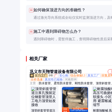
石等。但在软土或流沙地质中施工时，需采取额外
如何确保顶进方向的准确性？
问
措施，防止塌方。
通过激光导向系统或全站仪实时监测顶进方向，及
顶进参数，确保管道按设计路线敷设。
施工中遇到障碍物怎么办？
问
遇到障碍物时，需暂停施工，查明障碍物性质后采
措施。如无法绕过，需考虑调整施工方案或改用其
方式。
相关厂家
巩义市天翔管道设备有限公司
8年
厂
安心购
综合体验L1
真实工厂
回复及
出价迅速
真实性已核验
河南郑州
主营：
防水套管、柔性防水套管、刚性防水套管、顶管斜套管
密闭套管、防护密闭套管、波纹补偿器、补偿器、套筒补偿器
膨胀节、膨胀节、刚性套管、柔性套管、通风套管、密闭套管
套管、组合套管、止水套管、预埋套管、旋转补偿器、橡胶接
胶软接头、橡胶软连接、伸缩器、伸缩接头、传力接头
顶管斜套管管道注
耐腐蚀酸碱 