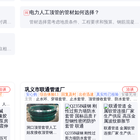
的支护
10-20米。较短的工程可能在几天内完成，而较长的工程
电力人工顶管的管材如何选择？
问
可能需要数周。
时调整
管材选择需考虑地质条件、工程要求和预算。钢筋混凝土
管强度高但重量大，钢管耐压性好但成本较高，HDPE管
轻便且耐腐蚀但强度较低。
取相应
他敷设
巩义市联通管道厂
洽谈
洽谈
时
安心购
综合体验L1
回复及时
出价迅速
真实性已核验
安徽芜湖
主营：
止水环、穿墙套管、止水套管、顶管接收套管、防水套管、人
、人防
防密闭套管、防护密闭套管、套筒补偿器、球形补偿器、橡胶软连
、波纹
接、柔性防水套管、电气套管、通风套管、旋转补偿器、橡胶软接
、电气
头、刚性防水套管、补偿器、伸缩器、橡胶接头、膨胀节、传力接
头、橡
头、波纹补偿器、鸭嘴阀、波纹膨胀节、金属膨胀节、不锈钢防水套
管
洞口顶管套管人工
联通管道 金属软管
始发接收顶管钢套
Q235B碳钢 刚性过
连接厂家 生产供应
管注浆孔预留直埋
高压可
剪力墙防水套管 国
高压金属波纹膨胀