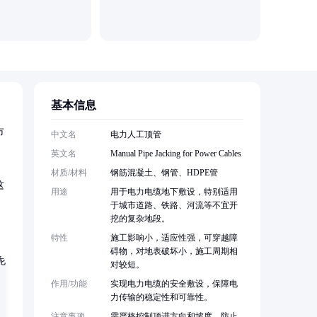
基本信息
市
中文名
电力人工顶管
英文名
Manual Pipe Jacking for Power Cables
材质/材料
钢筋混凝土、钢管、HDPE管
这
用途
用于电力电缆地下敷设，特别适用
于城市道路、铁路、河流等不宜开
挖的复杂地段。
特性
施工影响小，适应性强，可穿越障
碍物，对地表破坏小，施工周期相
对较短。
作用/功能
实现电力电缆的安全敷设，保障电
力传输的稳定性和可靠性。
注意事项
需严格控制顶进方向和坡度，防止