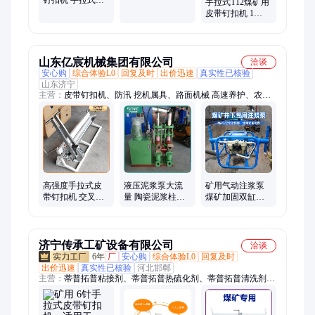
手拉式T12煤矿用
带钉扣机 DGK4
格
皮带钉扣机 1
皮带扣
米/1.2米高强度矿
用输送带打扣机
山东亿宸机械集团有限公司
洽谈
安心购
综合体验L0
回复及时
出价迅速
真实性已核验
山东济宁
主营：
皮带钉扣机、防汛 挖机属具、路面机械 高速养护、农用
机械
高强度手拉式皮
液压泥浆泵大流
矿用气动注浆泵
带钉扣机 交叉推
量 陶瓷泥浆柱塞
煤矿加固双缸双
拉操作杆 1200型
泵 耐磨耐腐蚀 厂
液灌浆装置 重量
输送带钉扣器
家直供
轻便 质量保障
济宁传承工矿设备有限公司
洽谈
6年
厂
安心购
综合体验L0
回复及时
出价迅速
真实性已核验
河北邯郸
主营：
蒂普拓普粘接剂、蒂普拓普热硫化剂、蒂普拓普清洗剂、
高强度皮带扣、皮带钉扣机、狮王皮带扣钉扣机、高罗皮带扣钉
扣机、皮带聚氨酯清扫器、皮带胶、皮带修补条、蒂普拓普缓冲