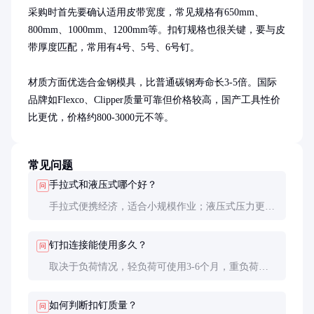
采购时首先要确认适用皮带宽度，常见规格有650mm、
800mm、1000mm、1200mm等。扣钉规格也很关键，要与皮
带厚度匹配，常用有4号、5号、6号钉。

材质方面优选合金钢模具，比普通碳钢寿命长3-5倍。国际
品牌如Flexco、Clipper质量可靠但价格较高，国产工具性价
比更优，价格约800-3000元不等。
常见问题
手拉式和液压式哪个好？
问
手拉式便携经济，适合小规模作业；液压式压力更
大，适合厚皮带和大规模作业，但需要液压泵站，价
格更高。
钉扣连接能使用多久？
问
取决于负荷情况，轻负荷可使用3-6个月，重负荷建
议1-2个月后更换为热硫化接头。
如何判断扣钉质量？
问