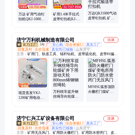
万达QKJ1000气动
万达 矿用气动钉
矿用1.4米手拉式
皮带钉扣机 矿用
扣机QKJ-1000型
皮带钉扣机KJ-
高强度LK1000手
皮带钉扣设备
1200强力输送带
拉式输送带打扣
SU1000（7-12）
断带接头打扣机
机
皮带扣
济宁万利机械制造有限公司
洽谈
3年
厂
安心购
综合体验L1
真实工厂
回复及时
出价迅速
真实性已核验
山东济宁
主营：
矿用门、轨道工具、锚杆钻机、皮带硫化机、皮带纠偏装
置、皮带清扫器、皮带除铁器、喷浆机、风镐破碎镐、无压风
门、给煤机、注浆机、矿用防火栅栏门、洗靴机、凿岩机、防溢
裙板、挡尘帘、单体液压支柱、矿车轮对、轨道轮、地辊、搅拌
桶、矿用电机车、料仓空气炮清堵器
MFHSL弧形顶防
万利绞车提升钢
火栅栏门煤矿变
现货直发YKJ-
丝绳导向轮煤矿
电所用防火门防
1200矿用电动液
井下用游动天轮
水密闭门无压风
压皮带钉扣机
800mm铸钢钢丝
门
SU3000高强度皮
绳轮
带扣
济宁仁兴工矿设备有限公司
洽谈
3年
厂
安心购
综合体验L1
真实工厂
回复及时
出价迅速
真实性已核验
山东济宁
主营：
矿用无压风门、矿用防火栅栏门、矿用防水密闭门、皮带