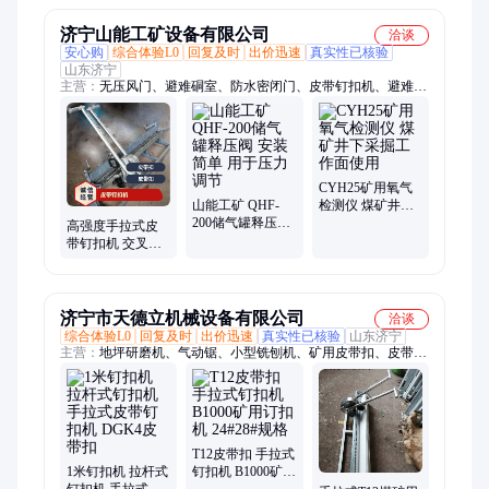
便
济宁山能工矿设备有限公司
洽谈
安心购
综合体验L0
回复及时
出价迅速
真实性已核验
山东济宁
主营：
无压风门、避难硐室、防水密闭门、皮带钉扣机、避难硐
室门、防火栅栏门、乳化液泵及配件、洗靴机、氧气呼吸器、多
参数测定器、粉尘测定器、喷雾泵、液压支柱、煤矿井下隔爆装
置、翻车机、旧枕木、气体检测仪、瓦斯管道阻火器、矿山救护
队产品、气幕喷淋装置、气动锚杆钻机、液压坑道钻机、机械洒
水降尘装置、全自动洗靴机
CYH25矿用氧气
山能工矿 QHF-
检测仪 煤矿井下
200储气罐释压阀
采掘工作面使用
高强度手拉式皮
安装简单 用于压
带钉扣机 交叉推
力调节
拉操作杆 1200型
输送带钉扣器
济宁市天德立机械设备有限公司
洽谈
综合体验L0
回复及时
出价迅速
真实性已核验
山东济宁
主营：
地坪研磨机、气动锯、小型铣刨机、矿用皮带扣、皮带订
扣机、皮带纵向撕裂检测仪、液压钉扣机、皮带扣串条、皮带切
割机、砂轮机、打滑检测仪、无尘地坪切割机、地面开槽机、路
面清缝机、固化地坪打磨机、遥控地坪研磨机、圆盘地坪机、汽
油吹风机、风力灭火机、高速砂轮机、吸尘地坪打磨机、500地
面切割机、800路面切缝机、吸尘地面切割机
T12皮带扣 手拉式
1米钉扣机 拉杆式
钉扣机 B1000矿用
钉扣机 手拉式皮
订扣机 24#28#规