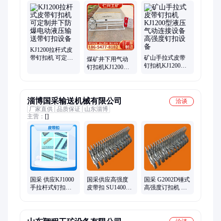
清扫器、皮带钉扣机、皮带硫化机、皮带纠偏装置、皮带缓冲
床、矿用避难硐室门、矿车轮对、气动葫芦、空气炮、矿用洗靴
机、地滚、气动凿岩机、气动锚杆钻机、往复式给煤机、玻璃钢
单体液压支柱、压风供水自救装置、气动风镐、矿车、喷浆机、
注浆机、搅拌桶、气动带锯
KJ1200拉杆式皮
带钉扣机 可定制
矿山手拉式皮带
煤矿井下用气动
井下防爆电动液
钉扣机KJ1200型
钉扣机KJ1200矿
压输送带钉扣设
液压气动连接设
用输送带订扣机
备
备高强度钉扣设
SU2000高强度皮
备
带扣
淄博国采输送机械有限公司
洽谈
厂家直供
品质保证
山东淄博
主营：
[]
国采 供应KJ1000
国采供应高强度
国采 G2002D锤式
手拉杆式钉扣机
皮带扣 SU1400矿
高强度订扣机 耐
强力皮带扣 操作
用强力皮带钉扣
磨耐用 高强力 操
简单
机 卡扣连接扣
作简单 装订紧密