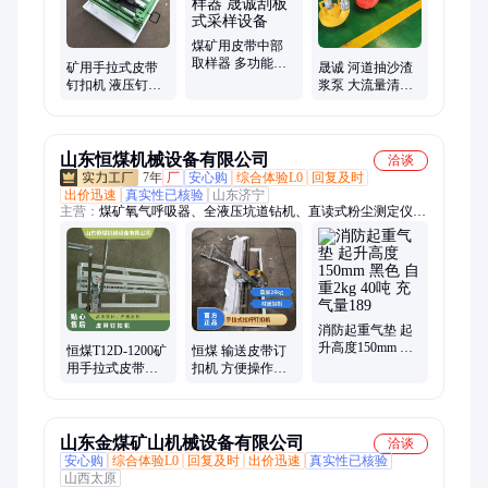
煤矿用皮带中部
取样器 多功能头
矿用手拉式皮带
晟诚 河道抽沙渣
部式采样器 晟诚
钉扣机 液压钉扣
浆泵 大流量清淤
刮板式采样设备
设备 铸钢底座订
泥浆泵 池塘排污
扣
尾矿输送泵
山东恒煤机械设备有限公司
洽谈
7年
厂
安心购
综合体验L0
回复及时
出价迅速
真实性已核验
山东济宁
主营：
煤矿氧气呼吸器、全液压坑道钻机、直读式粉尘测定仪、
皮带钉扣机、矿用乳化液泵配件、矿用钻机配件、煤矿消防救
护、氧气测定器、灾区电话、氢氧化钙、二氧化碳吸收剂、煤矿
绞车、煤矿注浆泵、矿用孔板流量计、轨道道口板、自动苏生
器、空气呼吸器、氧气充填泵、消防破拆工具、道口板、消防救
护器材、煤矿井下用自动隔爆装置、泄露通讯装置、抱索器
消防起重气垫 起
升高度150mm 黑
恒煤T12D-1200矿
恒煤 输送皮带订
色 自重2kg 40吨
用手拉式皮带钉
扣机 方便操作
充气量189
扣机 高强度输送
T12D型手拉式拉
带扣订扣机
杆钉扣机
山东金煤矿山机械设备有限公司
洽谈
安心购
综合体验L0
回复及时
出价迅速
真实性已核验
山西太原