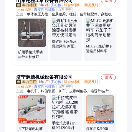
山东翔程工矿设备有限公司
洽谈
3年
档
安心购
综合体验L1
回复及时
出价迅速
真实性已核验
山东济宁
主营：
单体液压支柱、金属顶梁、柱鞋、皮带机配件、刮板机配
件、风门
煤矿用正压负压
骨架风筒 涂覆布
MLC2-6煤矿井下
材质携带方便可
运输用材料车 花
矿用手拉式手动
定制
架子车结构简单
皮带加长修订半
耐磨损
自动轻型拉杆式
钉扣机
济宁源信机械设备有限公司
洽谈
1年
厂
安心购
综合体验L1
回复及时
出价迅速
真实性已核验
山东济宁
主营：
电机车、纠偏装置、矿车、皮带纠偏器、输送带/皮带清
扫器、皮带硫化机、皮带钉扣机、矿车轮、扒渣机、无压风门、
矿用防火栅栏门、硐室避难门、矿用密闭门、除铁器、给煤机、
洗靴机、注浆机、注浆泵、输送带犁煤器
手拉式皮带钉扣
机 KJ1200拉杆式
井下防爆电动液
煤矿用KJ1000-