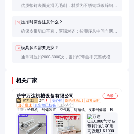
优质扣钉表面光滑无毛刺，材质为不锈钢或镀锌钢，
抗拉强度≥600MPa，与皮带厚度匹配度好。
压扣时需要注意什么？
问
确保皮带切口平直，两端对齐；按顺序从中间向两侧
压扣；每次压扣要听到清晰的'咔嗒'声确认到位。
模具多久需要更换？
问
通常可压扣2000-3000次，当扣钉弯曲不完整或模具
出现明显磨损时应更换。
相关厂家
济宁万达机械设备有限公司
洽谈
2年
厂
安心购
综合体验L1
回复及时
出价迅速
真实性已核验
山东济宁
主营：
给煤机、纠偏装置、空气炮、钉扣机、皮带纠偏器、风
门、矿用防水门、矿用密闭门、无压风门、清扫器、凿岩机、硫
化机、洗靴机、防溢裙板、气动锚杆钻机、犁煤器、除铁器、避
难硐室门、井下电视、电机车、矿车轮对、风镐、注浆机、喷浆
机、搅拌机