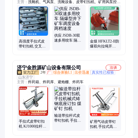
主营：
洗靴机、气风泵、洗靴设备、皮带钉扣机、矿用风泵控制
器、自动排水控制器、避难硐室、井下自动隔爆装置、乳化液
泵、氢氧化钙(二氧化碳吸附剂)、一氧化碳吸附剂(霍加拉特)、
气幕喷淋装置、干燥剂、轨道道口板、旧枕木、全液压坑到钻
机、相变材料
供应 JSDB-30双
速多用绞车 隔爆
高强度手拉式皮
金煤 HFKLT2-II防
型井下矿车调度
带钉扣机 交叉推
爆双向拉绳开关
设备 两档速度
拉操作杆 1200型
急停拉线开 关自
输送带钉扣器
动复位
济宁金胜源矿山设备有限公司
洽谈
2年
厂
综合体验L1
出价迅速
真实性已核验
山东济宁
主营：
炸药箱、炸药库、避炮棚、炸药车
输送带拉杆式皮
带钉扣机 手拉机
手拉式皮带钉扣
矿用气动皮带钉
械式铸钢底座订
机 KJ1000拉杆式
扣机 手拉式高强
扣 煤矿钉 扣机
输送带钉扣机器
度 精准控制 使用
操作简单 使用方
寿命长