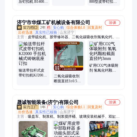
煤矿用钉扣器 输
压钉扣机 B1400高
800型皮带钉扣机
送带打扣机
强度双拉杆手拉
省力手拉式订扣
式皮带钉扣设备
机拉杆式打扣机
济宁市华煤工矿机械设备有限公司
洽谈
2年
档
安心购
综合体验L0
回复及时
出价迅速
真实性已核验
山东济宁
主营：
皮带硫化机、胶带修补器、二氧化碳吸收剂氢氧化钙、一
氧化碳吸收剂
矿用CO2气体吸附
输送带拉杆式皮
剂 氢氧化钙颗粒
带钉扣机KJ2000
截面直径约3mm
二氧化碳吸收剂
手拉机械式铸钢
断面直径3±0.5mm
底座订扣
主要成是氢氧化
钙
晟诚智能装备(济宁)有限公司
洽谈
1年
厂
安心购
综合体验L1
回复及时
出价迅速
真实性已核验
山东济宁
主营：
吸盘车、制浆机、制浆搅拌桶、玻璃安装机械手、双缸液
压剪、水泥搅拌桶、矿灯充电柜、大开口大力剪