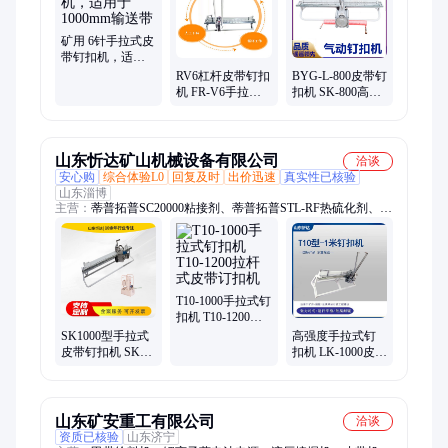
条、蒂普拓普芯胶面胶、快速橡胶修补剂、高分子橡胶修复颗粒
胶、高分子聚乙烯托辊、非金属托辊、缓冲床、导料槽挡尘帘、
矿用气动带锯、高强度修补胶、SC2000冷硫化粘接剂
矿用 6针手拉式皮
带钉扣机，适用
于1000mm输送带
RV6杠杆皮带钉扣
BYG-L-800皮带钉
机 FR-V6手拉式
扣机 SK-800高强
强力皮带订扣机
度手拉式订扣机
6-9皮带扣
山东忻达矿山机械设备有限公司
洽谈
安心购
综合体验L0
回复及时
出价迅速
真实性已核验
山东淄博
主营：
蒂普拓普SC20000粘接剂、蒂普拓普STL-RF热硫化剂、蒂
普拓普清洗剂、高强度钉扣机、高强度皮带扣、狮王SU140皮带
扣、狮王KJ200钉扣机、狮王SU2000皮带、高罗T10LD钉扣机、
高罗T38皮带扣、皮带剥皮机、SC2000皮带胶、皮带钉扣机、蒂
普拓普芯胶、蒂普拓普面胶、蒂普拓普修补条、蒂普拓普高强度
橡胶修补剂、蒂普拓普耐磨喷涂材料、输送带接头胶料、未硫化
T10-1000手拉式钉
面胶、未硫化芯胶、STB面胶、STZ芯胶、硫化机专用电动水压
扣机 T10-1200拉
杆式皮带订扣机
泵、输送带修补条
SK1000型手拉式
高强度手拉式钉
皮带钉扣机 SK六
扣机 LK-1000皮带
针皮带扣 双拉杆
订扣机 LK1000型
式强力订扣机
输送带打扣机
山东矿安重工有限公司
洽谈
资质已核验
山东济宁