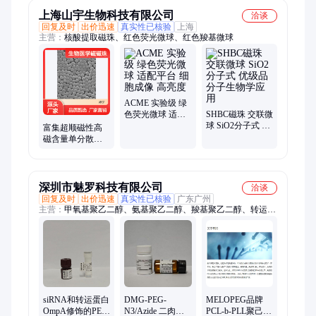
高
上海山宇生物科技有限公司
洽谈
回复及时
出价迅速
真实性已核验
上海
主营：
核酸提取磁珠、红色荧光微球、红色羧基微球
ACME 实验级 绿
色荧光微球 适配
SHBC磁珠 交联微
平台 细胞成像 高
球 SiO2分子式 优
富集超顺磁性高
亮度
级品 分子生物学
磁含量单分散性
应用
蛋白共价结合分
子生物医学磁磁
珠
深圳市魅罗科技有限公司
洽谈
回复及时
出价迅速
真实性已核验
广东广州
主营：
甲氧基聚乙二醇、氨基聚乙二醇、羧基聚乙二醇、转运蛋
白OmpA、巯基聚乙二醇、羟基聚乙二醇、马来酰亚胺聚乙二
醇、四臂聚乙二醇、荧光素聚乙二醇、叠氮聚乙二醇、硅烷聚乙
二醇、炔基聚乙二醇、生物素聚乙二醇、丙烯酸酯聚乙二醇、活
性脂聚乙二醇、Boc保护基团聚乙二醇、Fmoc保护基团聚乙二
醇、生物素小分子PEG衍生物、甲氧基小分子PEG衍生物
siRNA和转运蛋白
DMG-PEG-
MELOPEG品牌
OmpA修饰的PEG
N3/Azide 二肉豆
PCL-b-PLL聚己内