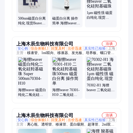
1μm 磁性强 磁蛋
白纯化 现货
500nm磁蛋白分离
磁蛋白分离 操作
70302-H1 海狸
纯化 现货Beaver
简单 海狸beaver
beaver 二氧化硅羟
海狸70304二氧化
70301-H10 二氧化
基磁珠
硅羟基磁珠粒径
硅羟基磁珠500nm
上海木辰生物科技有限公司
洽谈
安心购
综合体验L1
回复及时
出价迅速
真实性已核验
上海
主营：
移液管、1ml双向、移液器、发光板、培养板、螺口管、
离心管、站立管、滤芯吸头、细胞培养、独立包装、避光管管、
滤芯盒装、消毒螺口、液体处理、加长吸头、灭菌包装、实验室
用品、酶标板透明、实验室玻璃、塑料培养皿、三角细胞摇瓶
70302-H1 海狸
海狸beaver 磁蛋白
海狸beaver 70301-
beaver 二氧化硅羟
纯化二氧化硅羟
H10 二氧化硅羟
基磁珠 1μm 磁性
基磁珠 Super
基磁珠500nm 磁
强 磁蛋白纯化 现
500nm70304-H10
蛋白分离 操作简
货
单
上海木辰生物科技有限公司
洽谈
安心购
综合体验L1
回复及时
出价迅速
真实性已核验
上海
主营：
离心瓶、透明管、移液管、蛋白吸附、超薄管、2ml双
向、八联管、锥形管、白色管、离心管、样品杯、1ml液体、ep