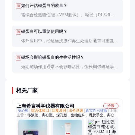
分钟内就被清除。
如何评估磁蛋白的质量？
问
需综合检测磁性能（VSM测试）、粒径（DLS和
TEM）、蛋白活性（酶活或结合实验）和纯度
（SDS-PAGE），最好要求供应商提供完整表征数
磁蛋白可以重复使用吗？
问
据。
体外应用中，经适当洗涤和再生处理后通常可重复使
用3-5次；但体内应用一般不推荐重复使用。
磁场会影响磁蛋白的生物活性吗？
问
短期磁场作用通常不会影响活性，但长期强磁场暴露
可能导致蛋白构象变化，建议控制磁场作用时间和强
度。
相关厂家
上海希言科学仪器有限公司
洽谈
安心购
综合体验L1
回复及时
出价迅速
真实性已核验
上海
主营：
移液管、离心瓶、深孔板、生物磁珠、乳胶手套、离心
管、滤芯吸头、巴氏吸管、丁腈手套、冻存盒、冻存管、色谱
柱、石墨管、抑制器、500ml离心瓶