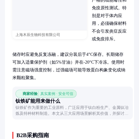
严格的细胞毒性和
免疫原性测试。特
别是对于体内应
用，必须确保材料
不会引发炎症反应
上海木辰生物科技有限公司
或免疫排斥。

储存时应避免反复冻融，建议分装后于4°C保存。长期储存
可加入适量保护剂（如5%甘油）并在-20°C下冷冻。使用时
需注意磁场强度控制，过强磁场可能导致蛋白构象变化或纳
米颗粒聚集。
商家经验
真实案例 · 安全可信
钛铁矿能用来做什么
钛铁矿作为重要的工业原料，广泛应用于钛白粉生产、金属钛冶
炼及特种材料制造。本文从三大应用场景解析其价值，并探讨其
在环保与新兴领域的潜力，展现这种黑色矿物的现代工业魅力。
B2B采购指南