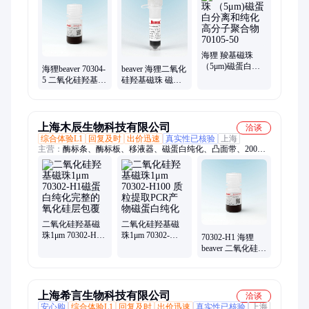
管压盖、灭菌细胞、滤芯独立、黑色刻度、独立包装、医用聚
苯、吸附能力、微量离心、灭菌带架、包装吸管、转移液体、纸
塑包装、白色框架
海狸 羧基磁珠
（5μm)磁蛋白分
海狸beaver 70304-
beaver 海狸二氧化
离和纯化 高分子
5 二氧化硅羟基磁
硅羟基磁珠 磁蛋
聚合物70105-50
珠 Super 500nm 磁
白分离纯化
蛋白纯化 现货
70302-H10
上海木辰生物科技有限公司
洽谈
综合体验L1
回复及时
出价迅速
真实性已核验
上海
主营：
酶标条、酶标板、移液器、磁蛋白纯化、凸面带、200加
长、锥形瓶、pcr八连、聚丙烯、管管盖、移液管、过滤板、培
养皿、吸头盒、冷冻管、培养瓶、离心瓶、深孔板、pcr管盒、
连排管、反应板、八连管、避光管、螺口管、带滤芯、离心管
二氧化硅羟基磁
二氧化硅羟基磁
珠1μm 70302-H1
珠1μm 70302-
70302-H1 海狸
磁蛋白纯化完整
H100 质粒提取
beaver 二氧化硅羟
的氧化硅层包覆
PCR产物磁蛋白纯
基磁珠 1μm 磁性
化
强 磁蛋白纯化 现
货
上海希言生物科技有限公司
洽谈
安心购
综合体验L1
回复及时
出价迅速
真实性已核验
上海