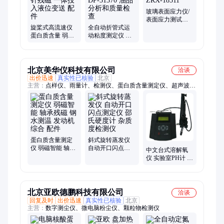
胶光度计、度瞬时光照度、隧道能见度仪、笔式电导率仪、温湿
度测量仪、溶解氧测定仪、氯离子滴定仪、煤中氟测定仪
玻璃表面应力仪/
表面应力测试仪
旋桨式高流速仪
全自动折管式运
型号： ZRX-
蛋白质含量 弱磁
动粘度测定仪 型
18511
智能 指针残磁 一
号：DP-31370 油
体投入液位变送
品分析和质量检
配件
查
北京美华仪科技有限公司
洽谈
出价迅速
真实性已核验
北京
主营：
点样仪、雨量计、检测仪、蛋白质含量测定仪、超声波、
测试仪、测定仪、活化仪、定硫仪、恒流粉尘、照明光控、欧微
伏表、水平回转、双路粉尘、梅毒摇床、薄层色谱、红外线一、
粉末松装、数字皮阻、化吹气仪、臭氧检测、ph复合电极、粉尘
采样器、菌落计数器、动作判断仪、负压采样器
蛋白质含量测定
斜式旋转蒸发仪
仪 弱磁智能 轴承
自动开口闪点测
中文台式溶解氧
残磁 钢水测温 发
定仪 邵氏硬度计
仪 实验室PH计 在
动机综合 配件
杂质度检测仪
线钠离子检测仪
北京亚欧德鹏科技有限公司
洽谈
回复及时
出价迅速
真实性已核验
北京
主营：
数字测尘仪、微电脑粉尘仪、颗粒物检测仪