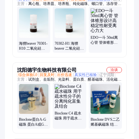
主营：
离心瓶、培养皿、培养瓶、纯化磁珠、螺口管、冻存管、
离心管、灭菌吸头、滤芯吸头、导电吸头、滤芯吸嘴、工作站吸
头、无热源吸头、细胞移液管、细胞培养板、灭菌枪头盒、移液
器吸头、三角细胞摇瓶
EDO一斗 50ml离
心管 管体锥形设
海狸beaver 70301-
70302-H1 海狸
计高稳定性耐受
H10 二氧化硅羟
beaver 二氧化硅羟
离心力大
基磁珠500nm 磁
基磁珠 1μm 磁性
蛋白分离 操作简
强 磁蛋白纯化 现
单
货
沈阳德宇生物科技有限公司
洽谈
综合体验L0
回复及时
出价迅速
真实性已核验
辽宁沈阳
主营：
试剂盒、去垢剂、光染料、蛋白质、醛基磁珠、活化磁
珠、重组蛋白、疏水磁珠、巯基磁珠、纯化磁珠、羧基磁珠、羟
基磁珠、氨基磁珠、蛋白多肽、亲和磁珠、蛋白a磁珠、蛋白g磁
珠、蛋白l磁珠、蛋白a-g磁珠、炔烃基磁珠、高效清除磁珠、氰
基丙基磁珠、叠氮化物磁珠、蛋白清除磁珠、游离生物素
Bioclone C4 疏水
磁珠 用于疏水性
Bioclone蛋白A-G
Bioclone DVS二乙
分子的分离纯化
磁珠 蛋白A或G磁
烯基砜磁珠 结合
富集及结合
珠结合能力，纯
含有胺基 巯基 羟
化效果 结合效率
基基团的物质