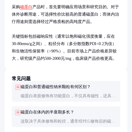
采购
磁蛋白
产品时，首先要明确应用场景和研究目的。对于
体外诊断用途，可选择性价比较高的普通磁蛋白；而体内治
疗用途则需选择经过严格质检的高纯度产品。

关键指标包括磁响应性（通常以饱和磁化强度衡量，应在
30-80emu/g之间）、粒径分布（多分散指数PDI<0.2为佳）
和生物活性保留率（>90%）。目前市场上产品价格差异较
大，研究级产品约500-2000元/mg，临床级产品价格更高。
常见问题
磁蛋白和普通磁性纳米颗粒有何区别？
问
磁蛋白表面修饰有功能蛋白，不仅具有磁性，还具备
特定生物活性（如靶向性、催化活性等），这是普通
磁性纳米颗粒所不具备的。
磁蛋白在体内的半衰期多长？
问
这取决于具体修饰和粒径，通常经PEG修饰后的磁蛋
白血液循环半衰期可达数小时，而未修饰的可能在几