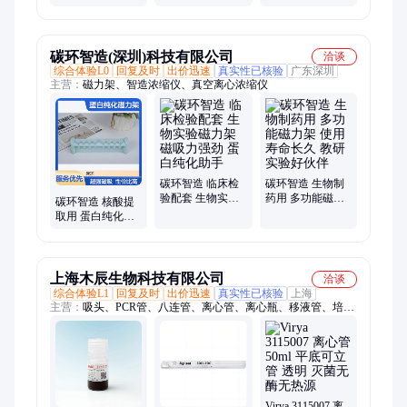
化磁铁矿纳米颗
蔻酰甘油聚乙二
酯共聚多聚赖氨
粒
醇叠氮 Azide/N3-
酸试剂
PEG-DMG
碳环智造(深圳)科技有限公司
洽谈
综合体验L0
回复及时
出价迅速
真实性已核验
广东深圳
主营：
磁力架、智造浓缩仪、真空离心浓缩仪
碳环智造 临床检
碳环智造 生物制
验配套 生物实验
药用 多功能磁力
碳环智造 核酸提
磁力架 磁吸力强
架 使用寿命长久
取用 蛋白纯化磁
劲 蛋白纯化助手
教研实验好伙伴
力架 磁吸力强劲
蛋白纯化助手
上海木辰生物科技有限公司
洽谈
综合体验L1
回复及时
出价迅速
真实性已核验
上海
主营：
吸头、PCR管、八连管、离心管、离心瓶、移液管、培养
板、培养瓶、培养皿、三角摇瓶
Virya 3115007 离