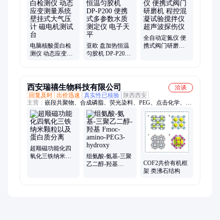
全自动定氮仪 便
电脑核酸蛋白检
亚欧 盘加热恒温
携式阀门研磨机
测仪 动态应变测
匀胶机 DP-P200
程控混凝试验搅
量系统 壁挂式大
便携式多参数水
拌仪 超声波探伤
气压计 磁电机测
质测定仪 电子天
仪
试台
平
西安瑞禧生物科技有限公司
洽谈
回复及时
出价迅速
真实性已核验
陕西西安
主营：
嵌段共聚物、合成磷脂、荧光染料、PEG、点击化学、量
子点
超顺磁功能化四
氧化三铁纳米颗
组氨酸-氨基-三聚
COF2共价有机框
粒以及蛋白质分
乙二醇-羟基
架 类沸石结构
离
Fmoc-amino-
PEG3-hydroxy