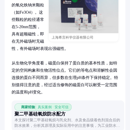
的氧化铁纳米颗粒
（如Fe3O4）。这
些颗粒的粒径通常
在5-20nm范围，
具有超顺磁性，即
上海希言科学仪器有限公司
在无外磁场时无磁
性，有外磁场时表现出强磁性。

从生物化学角度看，磁蛋白保持了蛋白质的基本性质，如特
定的空间构象和生物活性位点。它们的等电点和溶解性会因
连接的蛋白不同而异，但多数在生理pH条件下保持稳定。特
别值得注意的是，经过适当修饰的磁蛋白可以耐受一定范围
的温度和pH变化。
商家经验
真实案例 · 安全可信
聚二甲基硅氧烷防水配方
本文探讨聚二甲基硅氧烷与乳化剂、水及食品级着色剂混合后的
防水效果，分析其原理及实际应用中的注意事项，为工业防水方