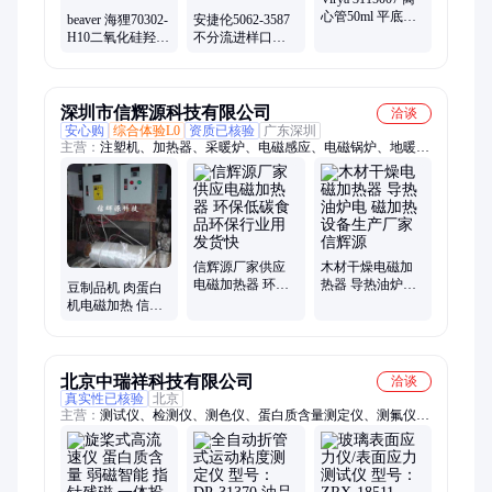
心管50ml 平底可
beaver 海狸70302-
安捷伦5062-3587
立管 透明 灭菌无
H10二氧化硅羟基
不分流进样口衬
酶无热源
磁珠 1μm 磁性强
管单细径锥，带
磁蛋白分离纯化
玻璃毛，去活
深圳市信辉源科技有限公司
洽谈
安心购
综合体验L0
资质已核验
广东深圳
主营：
注塑机、加热器、采暖炉、电磁感应、电磁锅炉、地暖电
磁、电磁加热、高频电磁、工业电磁、电磁炉盘、肉蛋白机、电
磁供暖炉、反应釜电磁、电磁热水炉、电磁热风炉、导热油电
磁、电磁炉线圈、不锈钢电磁、超音频电磁、烘干机电磁、炒货
机、感应加热、节能设备、加热控制柜、电取暖锅炉
信辉源厂家供应
木材干燥电磁加
电磁加热器 环保
热器 导热油炉电
豆制品机 肉蛋白
低碳食品环保行
磁加热设备生产
机电磁加热 信辉
业用发货快
厂家信辉源
源电 磁加热设备
生产厂家
北京中瑞祥科技有限公司
洽谈
真实性已核验
北京
主营：
测试仪、检测仪、测色仪、蛋白质含量测定仪、测氟仪、
测距望远镜、风速风向仪、运动粘度计、翻转摇匀仪、明渠流量
计、密性检验仪、微波功率计、谷物容重器、荧光示踪仪、延伸
度测定仪、脉冲大功率计、纸张耐破度仪、抑菌圈测量仪、气溶