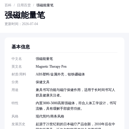
百科
/
日用百货
/
强磁能量笔
强磁能量笔
更新时间：2026-07-04
基本信息
中文名
强磁能量笔
英文名
Magnetic Therapy Pen
材质/用料
ABS塑料/金属外壳，钕铁硼磁体
分类
保健文具
用途
兼具书写功能与磁疗保健作用，适用于长时间书写人
群及健康关注者。
特性
内置3000-5000高斯强磁体，符合人体工学设计，书写
流畅，具有缓解手部疲劳功效。
风格
现代简约/商务风格
发展历史
起源于21世纪初的日本磁疗产品创新，2010年后在中