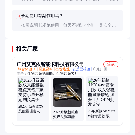
计需专用替芯，采购时应确认兼容性。
长期使用有副作用吗？
问
按照说明书规范使用（每天不超过4小时）是安全
的。少数人可能出现皮肤敏感，此时应暂停使用。
相关厂家
广州艾克依智能卡科技有限公司
洽谈
综合体验L0
回复及时
出价迅速
资质已核验
广东广州
主营：
生物共振能量舱、生物共振芯片
2025升级新款双
叉能量强磁点穴
26年新款AKY 中
2025升级新款点
笔厂家支持小单
yi馆专用款 双头
穴双头强磁能量
开模定制负离子
强磁能量按摩笔
经筋棒笔老师同
源头工厂OEM批
款源头厂家专利
发定制
产品