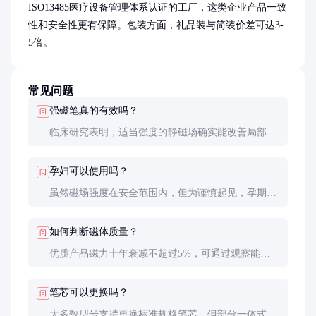
ISO13485医疗设备管理体系认证的工厂，这类企业产品一致
性和安全性更有保障。包装方面，礼品装与简装价差可达3-
5倍。
常见问题
强磁笔真的有效吗？
问
临床研究表明，适当强度的静磁场确实能改善局部血
液循环。但效果因人而异，建议结合自身感受判断，
不可替代正规医疗手段。
孕妇可以使用吗？
问
虽然磁场强度在安全范围内，但为谨慎起见，孕期、
佩戴心脏起搏器及对磁场敏感者不建议使用。
如何判断磁体质量？
问
优质产品磁力十年衰减不超过5%，可通过观察能否
吸起5枚一元硬币（约30g）初步判断，更准确需用高
斯计测量。
笔芯可以更换吗？
问
大多数型号支持更换标准规格笔芯，但部分一体式设