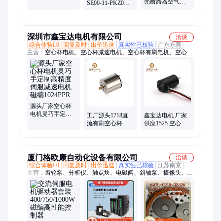
多摩川协议带485
壳断路器空气开
SE00-11-PKZ0
通讯 40系列 100W
关 EA33M EA33
SEOO-11-PKZ0
3P 30A
24VDC
20A15A10A5A
深圳市鑫宝达电机有限公司
洽谈
综合体验L0
回复及时
出价迅速
真实性已核验
广东东莞
主营：
空心杯电机、空心杯减速电机、空心杯有刷电机、空心杯
伺服电机、空心杯无刷电机
源头厂家空心杯
电机灵巧手定制
工厂源头1718直
鑫宝达电机 厂家
高精度伺服减速
流有刷空心杯电
供应1525 空心杯
电机磁编1024PPR
机微型电动机 专
有刷电机 专业生
业生产厂家 售后
产
完善
厦门格欧康自动化设备有限公司
洽谈
综合体验L0
回复及时
出价迅速
真实性已核验
江苏南京
主营：
齿轮泵、分析仪、触点块、电磁阀、斜轴泵、摄像头、减
速机、驱动器、锂电池、控制板、液压泵、触摸屏、液晶屏、存
储卡、温控表、通讯卡、喷射阀、放大器、密封圈、溢流阀、冷
却箱、逻辑阀、传感器、滚柱泵、换向阀