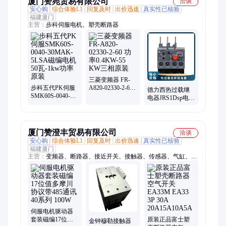
厦门赞宛贸易有限公司
洽谈
安心购
综合体验L1
回复及时
出价迅速
真实性已核验
福建厦门
主营：
步科伺服电机、塑壳断路器
三菱变频器 FR-
步科五代PK伺服
A820-02330-2-60
德力西热过载继
SMK60S-0040-
功率0.4KW-55
电器JRS1Dsp电机
30MAK-5LSA磁
KW三相原装
JR36接触器CJX2
编电机50瓦-1kw
电流保护器
功率原装
厦门赞澄丰贸易有限公司
洽谈
安心购
综合体验L1
回复及时
出价迅速
真实性已核验
福建厦门
主营：
变频器、断路器、接近开关、接触器、传感器、气缸、驱
动器、编码器、电机、触摸屏、PLC、模块、软启动、按钮开
关、光电开关、电源、防雷、框架断路器
伺服电机驱动器
套装磁编17位值
原装正品富士塑
金钟穆勒接触器