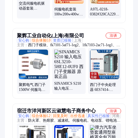
交流伺服电机驱
动器套装
伺服电机套装
A97L-0218-
400/750/1000W磁
100w200w400w750w
0382#320CA2290383#450N-
编高性能控制器
大功率交流驱动
290 发那科伺服定
器伺服磁编三相
位系统配件
聚辉工业自动化(上海)有限公司
洽谈
安心购
综合体验L0
资质已核验
上海
主营：
西门子模块、fk7101-5af71-1eg2、1fk7103-2ac71-1eg1、伺
服电机、1fk7062-2af71-1rg1、1ft6064-1af71-3eh1、1fk7101-
5af71-1sg0、1fk7103-5af71-1dg0、1ft6108-8af71-1ah0、1fk7060-
5af71-1ga0、1ft7105-5af71-1bg1、1fk7063-5af71-1ta3、1fk7042-
2af71-1ea0、1ft7086-1af71-1bg1、1fk7083-2af71-1rg1、1fk7060-
2af71-1rh0、1ft6084-8ac71-1aa0、1ft6105-8af71-4ah0、1fk7060-
5af71-1sg0、1fk7060-5af71-1fh0、1fk7060-2af71-1cg1、6sn1123-
SINAMICS S210
1aa00-0da2、1fk7063-2af71-1ra0、1fk7063-5af71-1fb2、1fk7060-
聚辉电气 西门子
西门子中央处理
输入电压
5af71-1ta3
1500W 伺服马达
器 6ES7414-
6SL3210-5HE12-
磁编编码器 标准
2XG03-0AB0 备
0UF0 西门子变频
电机 力矩恒定惯
件 原装
器 原装正品
性低
宿迁市洋河新区云淑慧电子商务中心
洽谈
安心购
综合体验L2
回复及时
出价迅速
真实性已核验
河南
主营：
防火罩、热熔胶、减速机、伺服电机、电动泵、锂电池、
摘果器、油桶车、潜水灯、干磨机、收纳架、喷漆枪、电脑板、
烤奶罐、道路灯、小吊机、脱漆剂、起重机、加热灯、卷闸门、
电池板、排气扇、香水瓶、存放盒、吸水石、打草机