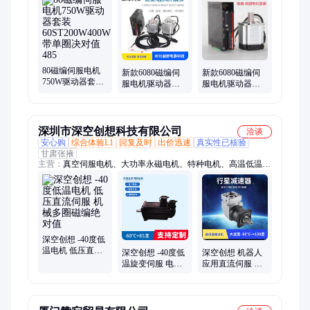
用蜗轮减速器
80磁编伺服电机
新款6080磁编伺
新款6080磁编伺
750W驱动器套装
服电机驱动器套
服电机驱动器套
60ST200W400W
装
装
带单圈决对值485
400W600W750W1000W
400W600W750W1000W
带485通讯
带485通讯
深圳市深空创想科技有限公司
洽谈
安心购
综合体验L1
回复及时
出价迅速
真实性已核验
甘肃张掖
主营：
真空伺服电机、大功率永磁电机、特种电机、高温低温电
机、真空高低温模块产品
深空创想 -40度低
温电机 低压直流
深空创想 -40度低
深空创想 机器人
伺服 机械多圈磁
温旋变伺服 电动
应用直流伺服 低
编绝对值
汽车转向低温环
温电机 旋变编码
境伺服电机-43℃
器 转速稳定无波