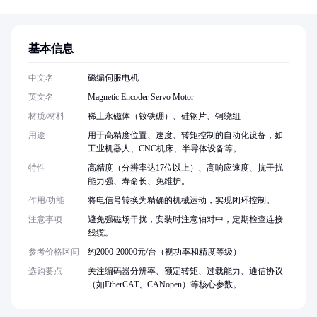
基本信息
中文名
磁编伺服电机
英文名
Magnetic Encoder Servo Motor
材质/材料
稀土永磁体（钕铁硼）、硅钢片、铜绕组
用途
用于高精度位置、速度、转矩控制的自动化设备，如
工业机器人、CNC机床、半导体设备等。
特性
高精度（分辨率达17位以上）、高响应速度、抗干扰
能力强、寿命长、免维护。
作用/功能
将电信号转换为精确的机械运动，实现闭环控制。
注意事项
避免强磁场干扰，安装时注意轴对中，定期检查连接
线缆。
参考价格区间
约2000-20000元/台（视功率和精度等级）
选购要点
关注编码器分辨率、额定转矩、过载能力、通信协议
（如EtherCAT、CANopen）等核心参数。