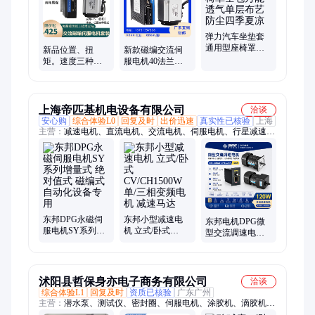
弹力汽车坐垫套
通用型座椅罩全
新品位置、扭
新款磁编交流伺
包万能透气单层
矩。速度三种模
服电机40法兰
布艺防尘四季夏
式磁编交流伺服
100W60/80马达
凉
电机套装17位单
200/400/600/1000W
圈编码
套装
上海帝匹基机电设备有限公司
洽谈
安心购
综合体验L0
回复及时
出价迅速
真实性已核验
上海
主营：
减速电机、直流电机、交流电机、伺服电机、行星减速
机、四大系列电机、蜗轮蜗杆减速机
东邦DPG永磁伺
东邦小型减速电
东邦电机DPG微
服电机SY系列增
机 立式/卧式
型交流调速电机
量式 绝对值式 磁
CV/CH1500W 单/
120/140/180/200/250W
编式自动化设备
三相变频电机 减
减速马达包装
专用
速马达
沭阳县哲保身亦电子商务有限公司
洽谈
综合体验L1
回复及时
资质已核验
广东广州
主营：
潜水泵、测试仪、密封圈、伺服电机、涂胶机、滴胶机、