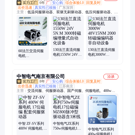
6年
厂
安心购
综合体验L0
回复及时
出价迅速
真实性已核验
广东深圳
主营：
低温伺服驱动器、双驱无刷驱动器、低压伺服驱动器、直
流伺服电机、防爆伺服电机、防水伺服电机、双出轴伺服电机、
交流伺服电机、低温伺服电机、三相伺服电机、大功率伺服电
机、伺服电机、80伺服电机、微型直流伺服电机、直流伺服驱动
器、交流伺服驱动器、直流无刷驱动器、交流无刷驱动器、直流
无刷电机、驱动 电机一体机、伺服驱动器、无刷驱动器、80法
兰直流无刷电机、60法兰直流无刷电、电机驱动控制器
130法兰直流伺服
130法兰直流伺服
60法兰交流伺服
电机1550W 24V
电机3000W
电机
5N.M 3000转磁编
48V15NM 2000转
600W220V3000rpm
增量式自动化设
磁编编码器非自
磁编增量式编码
备
动设备
器液压机
中智电气南京有限公司
洽谈
8年
厂
安心购
综合体验L0
回复及时
出价迅速
真实性已核验
江苏南京
主营：
交流伺服、伺服驱动器、国产伺服、伺服电机、400w伺
服电机、60伺服电机、80伺服电机、40伺服电机、ac伺服电机、
200w伺服电机、750w伺服电机、130伺服、3kw伺服、55kw伺
服、30kw伺服、电机22kw、电机75kw、2kw驱动器、3kw小伺
服、电机伺服、中智伺服、中智电气、功率60伺服、80系列伺
服、电机控制器
中智 ZF-SV系列
中智电气ZE系列
400W 伺服电机 17
750w伺服电机17
中智电气ZE系列
位磁编 配套伺服
位磁编MZ800脉
400w伺服电机17