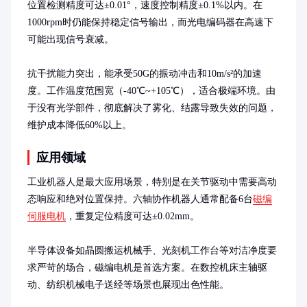
位置检测精度可达±0.01°，速度控制精度±0.1%以内。在
1000rpm时仍能保持稳定信号输出，而光电编码器在高速下
可能出现信号衰减。

抗干扰能力突出，能承受50G的振动冲击和10m/s²的加速
度。工作温度范围宽（-40℃~+105℃），适合极端环境。由
于没有光学部件，彻底解决了雾化、结露导致失效的问题，
维护成本降低60%以上。
应用领域
工业机器人是最大应用场景，特别是在关节驱动中需要高动
态响应和绝对位置保持。六轴协作机器人通常配备6台
磁编
伺服电机
，重复定位精度可达±0.02mm。

半导体设备如晶圆搬运机械手、光刻机工作台等对洁净度要
求严苛的场合，磁编电机是首选方案。在数控机床主轴驱
动、纺织机械电子送经等场景也展现出色性能。