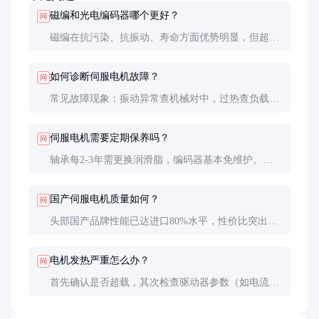
磁编和光电编码器哪个更好？
问
磁编在抗污染、抗振动、寿命方面优势明显，但超高
精度（纳米级）场合仍需光电编码器。多数工业应用
已转向磁编方案。
如何诊断伺服电机故障？
问
常见故障现象：振动异常查机械对中，过热查负载或
散热，定位偏差查编码器信号。建议用示波器检测编
码器波形是否完整。
伺服电机需要定期保养吗？
问
轴承每2-3年需更换润滑脂，编码器基本免维护。每
月检查电缆和连接器状态，每季度清洁散热片即可。
国产伺服电机质量如何？
问
头部国产品牌性能已达进口80%水平，性价比突出。
但特殊工况（超高速、超低温等）建议仍选用进口产
品。
电机发热严重怎么办？
问
首先确认是否超载，其次检查驱动器参数（如电流环
增益是否过高）。环境温度超过40℃时需降额使用或
加强散热。