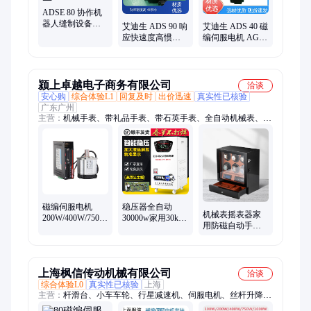
ADSE 80 协作机
器人缝制设备器
艾迪生 ADS 90 响
艾迪生 ADS 40 磁
械 磁编伺服电机
应快速度高惯量
编伺服电机 AGV
艾迪生
小 转动平滑 磁编
运输包装设备 平
伺服电机
衡精度高
颍上卓越电子商务有限公司
洽谈
安心购
综合体验L1
回复及时
出价迅速
真实性已核验
广东广州
主营：
机械手表、带礼品手表、带石英手表、全自动机械表、机
械男士手表、学生考试石英表
磁编伺服电机
稳压器全自动
机械表摇表器家
200W/400W/750W
30000w家用30kw
用防磁自动手表
电机驱动器套装
大功率纯铜空调
转表器上链放置
自带485通讯包邮
稳压电源调压器
器盒上弦器
220v
上海枫信传动机械有限公司
洽谈
综合体验L0
真实性已核验
上海
主营：
杆滑台、小车车轮、行星减速机、伺服电机、丝杆升降
机、伺服电动缸、蜗轮减速机、同步带滑台、齿轮齿条模组、专