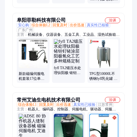
驱动器
冲型驱动器含3米
位磁编MZ800脉
线
冲型驱动器含3米
线
阜阳菲勒科技有限公司
洽谈
安心购
综合体验L2
回复及时
出价迅速
真实性已核验
广东广州
主营：
机械设备、仪器设备、五金工具、工业品、湿热试验箱、
汽车四轮仪、汽车尾气分析仪、电动机、热成像仪、履带运输
车、静电测试仪、训练器械、出库仪、健身器材、涂层测厚仪、
旅行自行车、彩色复印机、音叉液位开关、稳压器、直流稳压电
源、红外线水平仪、烙铁焊、叫号器、燃气表
fyfl TA2锻压水处
理钛阳极 铱钽钌
新款磁编伺服电
TPG型10000L不
铱涂层 阳极氧化
机套装17位单圈
锈钢fyfl乳化罐 食
工艺 多种规格定
值
品级电加热搅拌
制
220V/400W/600W/750W/1000W
罐 物流发货
常州艾迪生电机技术有限公司
洽谈
综合体验L1
回复及时
出价迅速
真实性已核验
江苏常州
主营：
机器人、编码器、控制器、伺服电机、驱动器、伺服
rosh、无框力矩、直流电机、包装设备、包装印刷、无框电机、
电机定制、微型电机、运输机器、无刷电机、直流伺服、控制系
统、缝制设备、激光雷达、伺服马达、tp定制电机、涡轮减速
机、耐低温电机、伺服短电机、空心杯电机