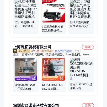
亿江可使用石油
亿江大型机械粉
化工130防爆伺服
尘气体低压交/直
110基座电机交直
电机EX/防爆认证
流90基座防爆伺
流无刷防爆伺服
无刷电机防爆电
服电机EX认证电
电机EX防爆认证
机
机
防爆电机生产
上海乾拓贸易有限公司
洽谈
3年
档
出价迅速
真实性已核验
上海
主营：
百福bifold气控阀、倍加福传感器、Ross安全阀、Asco防
爆电磁阀、NSK、山武行程开关、海德汉编码器、Aventics气
缸、三菱、德国E H、富士温控器、施克sick传感器、Rck温控
器、德国劳易测leuze、丹佛斯、堡盟baumer编码器、万福乐液压
阀、威格士溢流阀、穆格moog伺服阀
诺冠NORGREN过
详情SIEMENS西
KHB-G3/8-1112-
滤减压阀
门子同步伺服电
03X-A德国
V096511R-E213A
机1FK7043-
HYDAC带底板连
结构形式
4CH71-1FH0
接的三通转换球
阀
深圳市欧诺克科技有限公司
洽谈