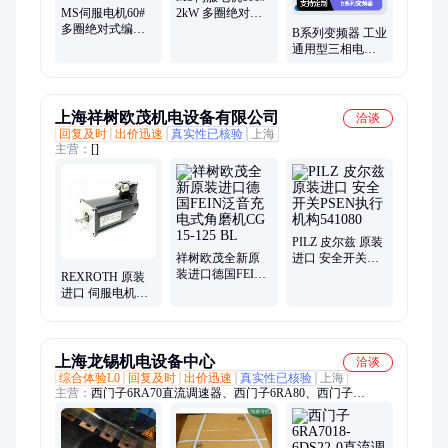
MS伺服电机60#
2kW 多圈绝对式
多圈绝对式编码
编码器 无需电池
B系列变频器 工业
器 无需电池 降低
维护
通用型三相电机
维护成本
搭档 0.75kW至
2.2kW
上海祥树欧茂机电设备有限公司
洽谈
回复及时
出价迅速
真实性已核验
上海
主营：
[]
PILZ 皮尔兹 原装
祥树欧茂全新原
进口 安全开关
装进口德国FEIN
PSEN执行机构
REXROTH 原装
泛音充电式角磨
541080
进口 伺服电机
机CG 15-125 BL
MSK040B-0600-
NN-M1-UG1-NN
NN
上海龙锡机电设备中心
洽谈
综合体验L0
回复及时
出价迅速
真实性已核验
上海
主营：
西门子6RA70直流调速器、西门子6RA80、西门子
6RA7095、伺服电机、西门子6RA7087、西门子变频器、西门子
触摸屏、西门子PLC、西门子变频器维修、西门子触摸屏维修、
西门子数控系统维修、西门子PLC维修、西门子6RA70调速、西