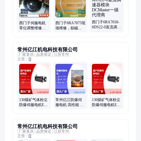
门子6RA80调速、西门子维修、西门子840D维修、西门子驱动维
修、西门子电源板维修、西门子主板维修、400PLC维修、西门
子电源维修、西门子数控维修、300PLC维修、200PLC维修
西门子6RA7018-
西门子伺服电机
西门子6RA7075现
6DS22-0直流调速
零位调整维修
场维修，励磁板
器模块DCMaster
1FT6086-8AF71-
故障维修，报
一级代理商
8BA3-Z伺服驱动
F029快速维修
器修理
常州亿江机电科技有限公司
厂家直供
品质保证
江苏常州
主营：
[]
130煤矿气体粉尘
常州亿江防爆伺
130煤矿气体粉尘
防爆伺服电机EX
服电机 高性能 应
防爆伺服电机EX
认证 动力强劲 性
用广泛
认证 动力强劲 性
能稳定
能稳定
常州亿江机电科技有限公司
厂家直供
品质保证
江苏常州
主营：
[]