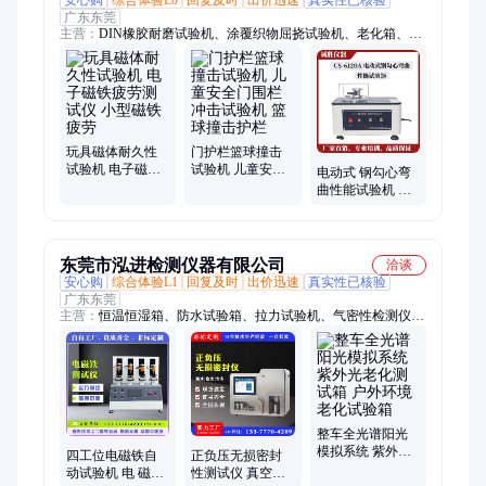
广东东莞
主营：
DIN橡胶耐磨试验机、涂覆织物屈挠试验机、老化箱、橡
胶回弹仪、拉力机、耐磨机、剥离机、袜套防水试验机、安全鞋
冲击试验机、鞋子防滑试验机、成品鞋曲折试验机、冲击试验
机、曲折试验机、低温耐折试验机、TABER耐磨试验机、马丁代
尔耐磨试验机
玩具磁体耐久性
门护栏篮球撞击
试验机 电子磁铁
试验机 儿童安全
电动式 钢勾心弯
疲劳测试仪 小型
门围栏冲击试验
曲性能试验机 勾
磁铁疲劳
机 篮球撞击护栏
心抗弯性能测定
仪 GB/T28011
东莞市泓进检测仪器有限公司
洽谈
安心购
综合体验L1
回复及时
出价迅速
真实性已核验
广东东莞
主营：
恒温恒湿箱、防水试验箱、拉力试验机、气密性检测仪、
动平衡测试仪、加速度冲击试验机、水压爆破试验机、高低温冲
击试验箱、沙尘试验箱、弹簧试验机、电磁振动试验台、脉冲疲
劳试验机、氙灯老化箱、工业烘箱、扭矩类试验机、压力机、加
速老化试验箱、橡塑类试验机、电池类试验机、三综合试验箱、
插拔力试验机
整车全光谱阳光
模拟系统 紫外光
四工位电磁铁自
正负压无损密封
老化测试箱 户外
动试验机 电 磁铁
性测试仪 真空衰