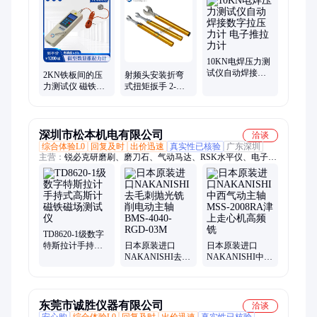
力计、检重秤、万能试验机、残余扭矩扳手
10KN电焊压力测
试仪自动焊接数
2KN铁板间的压
射频头安装折弯
字拉压力计 电子
力测试仪 磁铁粘
式扭矩扳手 2-
推拉力计
接力检测仪 微型
3N.m弯折型扭力
手持数字测力计
扳手 自动复位力
矩扳手
深圳市松本机电有限公司
洽谈
综合体验L0
回复及时
出价迅速
真实性已核验
广东深圳
主营：
锐必克研磨刷、磨刀石、气动马达、RSK水平仪、电子卡
尺、数显卡尺、RBZ高速主轴、深度千分尺、去毛刺刀具、橡胶
硬度计、内径千分尺、主轴控制器、外径千分尺、电子深度尺、
指针式百分表、RBZ浮动主轴、高斯计、高速电主轴、高频铣、
加工中心增速器
TD8620-1级数字
特斯拉计手持式
日本原装进口
日本原装进口
高斯计磁铁磁场
NAKANISHI去毛
NAKANISHI中西
测试仪
刺抛光铣削电动
气动主轴MSS-
主轴BMS-4040-
2008RA津上走心
RGD-03M
机高频铣
东莞市诚胜仪器有限公司
洽谈
安心购
综合体验L0
回复及时
出价迅速
真实性已核验