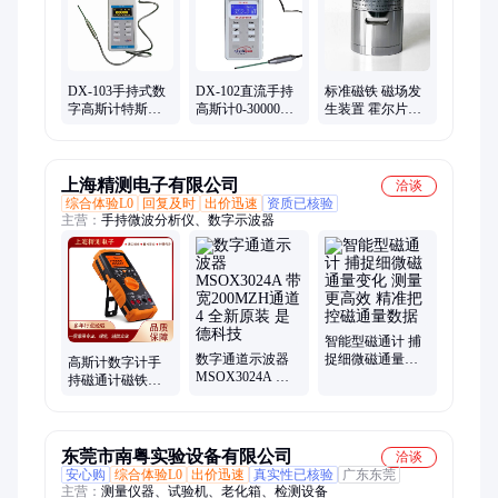
DX-103手持式数
DX-102直流手持
标准磁铁 磁场发
字高斯计特斯拉
高斯计0-30000Gs
生装置 霍尔片标
计便携式磁场强
便携式磁场测试
定 校准 恒定磁场
度磁铁表面测试
仪检测磁铁剩磁
仪
上海精测电子有限公司
洽谈
综合体验L0
回复及时
出价迅速
资质已核验
主营：
手持微波分析仪、数字示波器
智能型磁通计 捕
数字通道示波器
捉细微磁通量变
高斯计数字计手
MSOX3024A 带
化 测量更高效 精
持磁通计磁铁检
宽200MZH通道4
准把控磁通量数
测 磁场测试仪测
全新原装 是德科
据
磁仪
技
东莞市南粤实验设备有限公司
洽谈
安心购
综合体验L0
出价迅速
真实性已核验
广东东莞
主营：
测量仪器、试验机、老化箱、检测设备