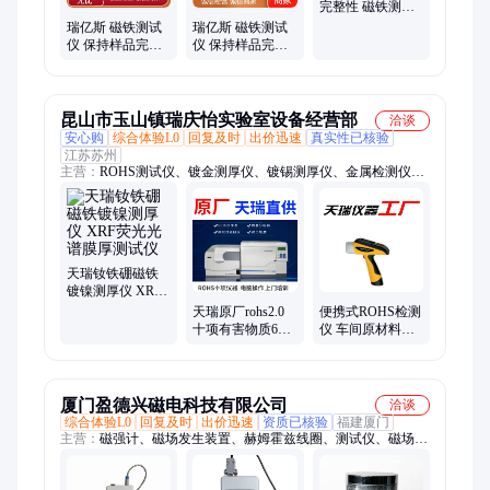
完整性 磁铁测试
仪 磁场高 温度高
瑞亿斯 磁铁测试
瑞亿斯 磁铁测试
仪 保持样品完整
仪 保持样品完整
性 宽温域适配
性 全自动操作
昆山市玉山镇瑞庆怡实验室设备经营部
洽谈
安心购
综合体验L0
回复及时
出价迅速
真实性已核验
江苏苏州
主营：
ROHS测试仪、镀金测厚仪、镀锡测厚仪、金属检测仪、
厚度检测仪、镀层测厚仪、铜镍金测厚仪、化学镍测厚仪、不锈
钢光谱仪、ROHS2.0检测仪
天瑞钕铁硼磁铁
镀镍测厚仪 XRF
荧光光谱膜厚测
天瑞原厂rohs2.0
便携式ROHS检测
试仪
十项有害物质6检
仪 车间原材料有
测仪 台式 型号
害物质天瑞
GCMS6800安装培
Explorer3000手持
训
厦门盈德兴磁电科技有限公司
洽谈
综合体验L0
回复及时
出价迅速
资质已核验
福建厦门
主营：
磁强计、磁场发生装置、赫姆霍兹线圈、测试仪、磁场分
布测量仪、电输运测量系统