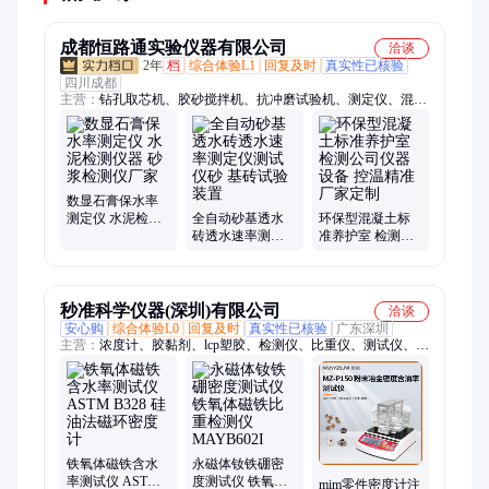
成都恒路通实验仪器有限公司
洽谈
2年
档
综合体验L1
回复及时
真实性已核验
四川成都
主营：
钻孔取芯机、胶砂搅拌机、抗冲磨试验机、测定仪、混凝
土抗渗仪、碱骨料比长仪、混凝土搅拌机
数显石膏保水率
测定仪 水泥检测
全自动砂基透水
环保型混凝土标
仪器 砂浆检测仪
砖透水速率测定
准养护室 检测公
厂家
仪测试仪砂 基砖
司仪器设备 控温
试验装置
精准 厂家定制
秒准科学仪器(深圳)有限公司
洽谈
安心购
综合体验L0
回复及时
真实性已核验
广东深圳
主营：
浓度计、胶黏剂、lcp塑胶、检测仪、比重仪、测试仪、光
谱仪、eps密度、密度计、pp熔喷料、当量密度、发泡橡胶、海
绵材料、工程陶瓷、电子橡胶、橡胶塑料、陶瓷颗粒、粉末注
射、黄金密度、粉尘堆积、x荧光光谱、ps塑料颗粒、pp塑料颗
粒、99陶瓷生胚、高精度粉末
铁氧体磁铁含水
永磁体钕铁硼密
率测试仪 ASTM
度测试仪 铁氧体
mim零件密度计注