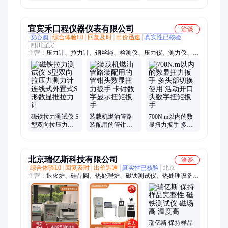
环境老化试验箱
静动态特性测试
减法检漏仪 微泄
台 磁性材料检测
露密封性试验仪
仪
宜宾禾口程仪器仪表有限公司
洽谈
安心购
综合体验L0
回复及时
出价迅速
真实性已核验
四川宜宾
主营：
压力计、拉力计、钢丝绳、检测仪、压力仪、测力仪、测
试扳手、探测仪器、压力测试仪、传感器、测力计、输出扳手、
数显扳手、分析扳手、试验设备、智能扳手、工控软件、抽检扳
手、检测扳手、扭力扳手、无线扳手、扭矩扳手、力矩扳手、工
频点焊机、模拟量扳手
磁铁拉力测试仪 S
装载机燃油管路
700N.m以内的数
型双向拉压力测
装配用的管钳头
显扭力扳手 多头
力计 连线式外置
数显扭力扳手 卡
部切换使用 活动
式S形数显推拉力
钳数字显示扭矩
开口头数字扭矩
计
扳手
扳手
北京瑞亿斯科技有限公司
洽谈
综合体验L0
回复及时
出价迅速
真实性已核验
北京
主营：
退火炉、硅晶圆、热处理炉、磁铁测试仪、热处理设备、
热退火装置、快速热处理
瑞亿斯 保持样品