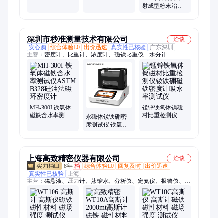
B328 硅油法磁环
磁铁比重检测仪
射成型粉末冶金
密度计
MAYB602I
杯士模具碳化钨
合金比重计检测
仪
深圳市秒准测量技术有限公司
洽谈
安心购
综合体验L0
出价迅速
真实性已核验
广东深圳
主营：
密度计、比重计、浓度计、磁铁比重仪、水分计
MH-300I 铁氧体
锰锌铁氧体镍磁
磁铁含水率测试
材比重检测仪钕
永磁体钕铁硼密
仪ASTM B328硅
铁硼磁铁密度计
度测试仪 铁氧体
油法磁环密度计
吸水率测试仪
磁铁比重检测仪
MAYB602I
上海高致精密仪器有限公司
洽谈
8年
档
综合体验L0
回复及时
出价迅速
真实性已核验
上海
主营：
磁悬液、压力计、蒸馏水、分析仪、定氮仪、报警仪、粉
尘仪、测量仪、水分仪、测定仪、色差仪、温湿度、油质载、皮
托管、便携秤、清洗剂、黑磁膏、粉碎机、热电偶、冷却液、内
窥镜、氯离子、浊度计、抛光布、变送器