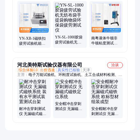
YN-SL-1000胶袋
南粤液体牛顿非
YN-XB-1磁铁扣
疲劳试验机无纺
牛顿粘度测试仪
疲劳试验机箱包
布袋手提袋购物
SNB-2数字旋转粘
手袋包包扣件磁
袋环保袋疲劳测
度计
力寿命测试仪南
试仪
粤牌
河北美特斯试验仪器有限公司
洽谈
综合体验L0
出价迅速
真实性已核验
天津
主营：
电子万能试验机、环刚度试验机、土工合成材料检测、土
工布仪器、渗透仪、土工布厚度仪、直剪仪、防水材料仪器、陶
瓷砖抗折机、土工布
安全帽冲击穿刺
耐冲击穿刺测试
测试仪 无漏磁式
安全帽耐冲击穿
仪 无漏磁式磁铁
磁铁定位系统
刺测试仪 无漏磁
系统 装有水平测
式磁铁系统 欧标
试装置测试台架
型材组装成型