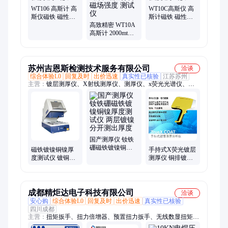
WT106 高斯计 高
WT10C高斯仪 高
斯仪磁铁 磁性材
斯计磁铁 磁性材
料 磁场强度 测试
高致精密 WT10A
料 磁场强度 测试
仪
高斯计 2000mt高
仪
斯计磁铁 磁性材
料 磁场强度 测试
仪
苏州吉恩斯检测技术服务有限公司
洽谈
综合体验L0
回复及时
出价迅速
真实性已核验
江苏苏州
主营：
镀层测厚仪、X射线测厚仪、测厚仪、x荧光光谱仪、膜
厚仪、电镀层测厚仪
国产测厚仪 钕铁
硼磁铁镀镍铜镍
磁铁镀镍铜镍厚
手持式X荧光镀层
厚度测试仪 两层
度测试仪 镀铜镍
测厚仪 铜排镀锡
镀镍分开测出厚
铬测厚仪膜厚仪
高压开头触头镀
度
银层厚度测量
成都精炬达电子科技有限公司
洽谈
安心购
综合体验L0
回复及时
出价迅速
真实性已核验
四川成都
主营：
扭矩扳手、扭力倍增器、预置扭力扳手、无线数显扭矩扳
手、数显扭矩扳手、折弯式扭矩扳手、圆柱型拉压力计、微型测