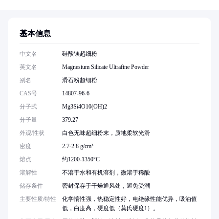
基本信息
中文名
硅酸镁超细粉
英文名
Magnesium Silicate Ultrafine Powder
别名
滑石粉超细粉
CAS号
14807-96-6
分子式
Mg3Si4O10(OH)2
分子量
379.27
外观/性状
白色无味超细粉末，质地柔软光滑
密度
2.7-2.8 g/cm³
熔点
约1200-1350°C
溶解性
不溶于水和有机溶剂，微溶于稀酸
储存条件
密封保存于干燥通风处，避免受潮
主要性质/特性
化学惰性强，热稳定性好，电绝缘性能优异，吸油值
低，白度高，硬度低（莫氏硬度1）。