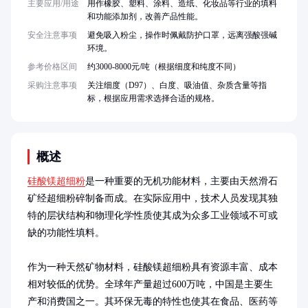
主要应用/用途
用作橡胶、塑料、涂料、造纸、化妆品等行业的填料
和功能添加剂，改善产品性能。
安全注意事项
避免吸入粉尘，操作时佩戴防护口罩，远离强酸强碱
环境。
参考价格区间
约3000-8000元/吨（根据细度和纯度不同）
采购注意事项
关注细度（D97）、白度、吸油值、杂质含量等指
标，根据应用需求选择合适的规格。
概述
硅酸镁超细粉
是一种重要的无机功能材料，主要由天然滑石
矿经超细粉碎制备而成。在实际应用中，技术人员发现其独
特的层状结构和物理化学性质使其成为众多工业领域不可或
缺的功能性填料。

作为一种天然矿物材料，硅酸镁超细粉具有资源丰富、成本
相对较低的优势。全球年产量超过600万吨，中国是主要生
产和消费国之一。其环保无毒的特性也使其在食品、医药等