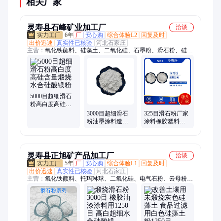
相关厂家
灵寿县石峰矿业加工厂
洽谈
6年
厂
安心购
综合体验L2
回复及时
出价迅速
真实性已核验
河北石家庄
主营：
氧化铁颜料、硅藻土、二氧化硅、石墨粉、滑石粉、硅酸
铝粉、硅灰石粉、电气石
5000目超细滑石
粉高白度高硅含
量煅烧水合硅酸
3000目超细滑石
325目滑石粉厂家
镁粉
粉油墨涂料造纸
涂料橡胶塑料用
降解料填充用煅
2000目3000目超
烧滑石水合硅酸
细水合硅酸镁粉
镁粉
灵寿县正旭矿产品加工厂
洽谈
5年
厂
安心购
综合体验L1
回复及时
出价迅速
真实性已核验
河北石家庄
主营：
氧化铁颜料、托玛琳球、二氧化硅、电气石粉、云母粉、
滑石粉、火山石粉、沸石粉、石墨粉、远红外粉、铁粉、硅灰石
粉、岩片、硅藻土、高岭土、碳酸钙、膨润土、纤维、橡胶颗
粒、沉淀硫酸钡、炭黑、仿瓷颗粒、陶瓷球、白炭黑