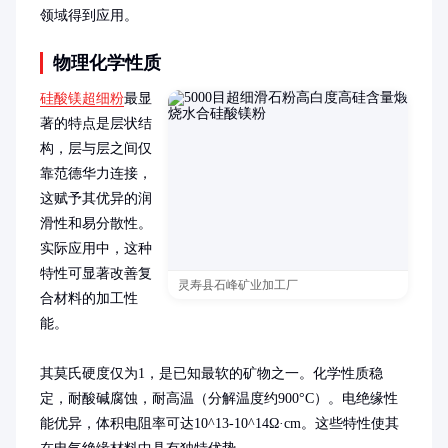
领域得到应用。
物理化学性质
硅酸镁超细粉
最显
著的特点是层状结
构，层与层之间仅
靠范德华力连接，
这赋予其优异的润
滑性和易分散性。
实际应用中，这种
特性可显著改善复
灵寿县石峰矿业加工厂
合材料的加工性
能。

其莫氏硬度仅为1，是已知最软的矿物之一。化学性质稳
定，耐酸碱腐蚀，耐高温（分解温度约900°C）。电绝缘性
能优异，体积电阻率可达10^13-10^14Ω·cm。这些特性使其