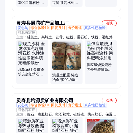
琳石
3000目滑石粉 硅
过滤用 污水处理
含量高 白度高滑
铸造滤灌用精致
石水合硅酸镁
石英沙
灵寿县展腾矿产品加工厂
洽谈
安心购
综合体验L0
回复及时
出价迅速
真实性已核验
河北石家庄
主营：
硅藻土、高岭土、云母、磁粉、滑石粉、铁粉、远红外
粉、蛭石、彩砂、石英砂、碳酸钙、膨润土、电气石、防火涂
料、陶土、麦饭石、火山石、鹅卵石、沸石、金刚砂、重晶石、
萤石、海泡石纤维、水洗石、圆粒砂
供应煅烧贝壳粉
现货涂料 金属漆
内外墙装饰高档
填充超细滑石粉
涂料 饲料肥料添
混凝土配重 铸造
水性油性面漆塑
加用
冶金用200-800目
料填充硅酸镁粉
磁粉 四氧化三铁
粉 展腾供应磁铁
粉
灵寿县培源质矿业有限公司
洽谈
安心购
综合体验L0
回复及时
出价迅速
真实性已核验
河北石家庄
主营：
蛭石、膨胀蛭石、蛭石颗粒、硅酸镁、防火蛭石、保温蛭
石、金黄色膨胀蛭石、大颗粒膨胀蛭石、养花蛭石、多肉用蛭
石、兰花蛭石、蔬菜育苗蛭石、建筑蛭石、轻质骨料蛭石、防爆
蛭石、屋面保温蛭石、孵化蛭石、吸附过滤蛭石、金黄色蛭石、