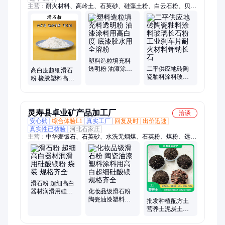
主营：
耐火材料、高岭土、石英砂、硅藻土粉、白云石粉、贝壳
粉、滑石粉、石墨粉、远红外粉、石英粉、麦饭石粉、沸石粉、
重钙粉、轻钙粉、赤石脂粉、硅酸锆、金刚砂、碳酸钙、玻璃微
珠、高纯负离子液、膨润土、鹅卵石雨花石、彩色石子、活性白
土、膨胀石墨
塑料造粒填充料
透明粉 油漆涂料
二平供应地砖陶
高白度超细滑石
用高白度 底漆胶
瓷釉料涂料玻璃
粉 橡胶塑料高吸
水用全溶粉
长石粉工业刹车
油树脂填充硅酸
片耐火材料钾钠
镁粉 分散性好可
长石
定制
灵寿县卓业矿产品加工厂
洽谈
安心购
综合体验L1
真实工厂
回复及时
出价迅速
真实性已核验
河北石家庄
主营：
中华麦饭石、石英砂、水洗无烟煤、石英粉、煤粉、远红
外粉、粉煤灰、矿粉、水处理磁粉、重晶石粉、石墨、营养土园
艺绿化土、高岭土、膨润土、硅藻土、活性白土、电气石、火山
石、沸石、炭黑、彩砂、活性炭、碳酸钙、重钙轻钙、鹅卵石
滑石粉 超细高白
器材润滑用硅酸
化妆品级滑石粉
镁粉 袋装 规格齐
陶瓷油漆塑料涂
批发种植配方土
全
料用高白超细硅
营养土泥炭土泥
酸镁 规格齐全
炭多肉培植土改