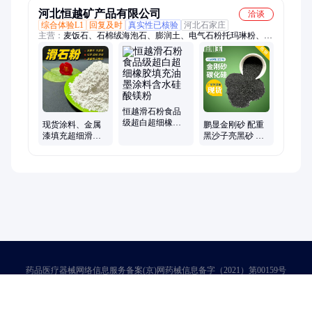
河北恒越矿产品有限公司
洽谈
综合体验L1
回复及时
真实性已核验
河北石家庄
主营：
麦饭石、石棉绒海泡石、膨润土、电气石粉托玛琳粉、长
石粉、远红外粉、滑石粉、碳酸钙粉、云母粉、石膏粉、反射隔
热粉、玻璃砂玻璃粉、沸石粉、凹凸棒粉、重晶石粉沉淀硫酸
钡、石灰粉、锗石粉、高岭土、铝矾土、石英砂、金刚砂、白沙
子、圆粒海沙、珍珠岩、蛭石
恒越滑石粉食品
级超白超细橡胶
现货涂料、金属
鹏显金刚砂 配重
填充油墨涂料含
漆填充超细滑石
黑沙子亮黑砂 地
水硅酸镁粉
粉 水性油性面漆
面硬化混凝土骨
塑料填充硅酸镁
料 喷砂除锈抛光
粉
研磨
药品医疗器械网络信息服务备案(京)网药械信息备字（2021）第00159号
京ICP证030173号
京公网安备11000002000001号