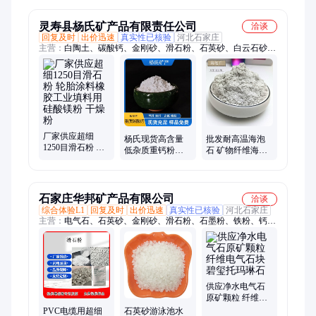
良土壤
灵寿县杨氏矿产品有限责任公司
洽谈
回复及时
出价迅速
真实性已核验
河北石家庄
主营：
白陶土、碳酸钙、金刚砂、滑石粉、石英砂、白云石砂、
耐火材料、地坪材料、彩色地坪料、高尔夫球场、耐磨地坪硬化
剂
厂家供应超细
杨氏现货高含量
批发耐高温海泡
1250目滑石粉 轮
低杂质重钙粉乳
石 矿物纤维海泡
胎涂料橡胶工业
胶漆造纸涂布用
石粉 防火保温抗
填料用硅酸镁粉
重质碳酸钙粉
腐蚀
干燥粉
石家庄华邦矿产品有限公司
洽谈
综合体验L1
回复及时
出价迅速
真实性已核验
河北石家庄
主营：
电气石、石英砂、金刚砂、滑石粉、石墨粉、铁粉、钙
粉、远红外粉、氧化铁、陶瓷球、膨润土、矿化球、高岭土、硅
藻土、云母、氧化铁颜料、托玛琳球、防火涂料、岩片、仿瓷
沙、纤维、火山石、玻璃微珠、夜光石、雨花石
供应净水电气石
原矿颗粒 纤维电
气石块 碧玺托玛
PVC电缆用超细
石英砂游泳池水