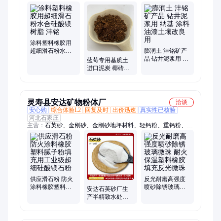
粉、木粉、白炭黑、硅藻土、陶瓷砂、高岭土、重钙、轻钙、玻
璃砂、玻璃微珠、活性白土、铁砂、珍珠岩、重晶石、膨润土、
防火涂料、海泡石、硅灰、炭黑、营养土
涂料塑料橡胶用
超细滑石粉水合
膨润土 沣铭矿产
硅酸镁 树脂 沣铭
品 钻井泥浆用 纳
蓝莓专用基质土
基 涂料油漆土壤
进口泥炭 椰砖调
改良用
配营养土 育苗栽
培扦插
灵寿县安达矿物粉体厂
洽谈
安心购
综合体验L2
回复及时
出价迅速
真实性已核验
河北石家庄
主营：
石英砂、金刚砂、金刚砂地坪材料、轻钙粉、重钙粉、重
晶石粉、滑石粉、橡胶粉、陶土粉、麦饭石粉、石英粉、白云
石、蛭石、云母、质感砂、鹅卵石、白沙子、火山石、方解石、
高岭土、球场砂、草坪砂、石英砂滤料、膨润土、凹凸棒土
供应滑石粉 防火
反光耐磨高强度
涂料橡胶塑料腻
喷砂除锈玻璃微
安达石英砂厂生
子粉填充用工业
珠 耐火保温塑料
产半精致水处理
级超细硅酸镁石
橡胶填充反光微
硅石人造草坪填
粉
珠
充20-40目