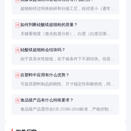
超细粉经过特殊粉碎和分级工艺，粒径更小（通常
D97<10μm）、分布更均匀，性能更优，但成本也更
高。普通滑石粉粒径较大，价格较低。
如何判断硅酸镁超细粉的质量？
问
关键看细度（激光粒度分析）、白度（白度仪测
定）、吸油值（越低越好）、杂质含量（XRF分
析）。建议索取检测报告并进行小试评估。
硅酸镁超细粉会结块吗？
问
由于其亲水性较低，在干燥条件下不易结块。但若储
存环境潮湿或包装破损，可能轻微结块，使用时需过
筛处理。
在塑料中应用有什么优势？
问
可提高塑料制品的刚性、尺寸稳定性和耐热性，同时
改善加工流动性。由于其硬度低，对加工设备磨损
小。
食品级产品有什么特殊要求？
问
食品级产品需符合GB 25580-2010标准，严格控制重
金属（铅≤2mg/kg，砷≤3mg/kg）和微生物指标，生产
过程需通过食品安全管理体系认证。