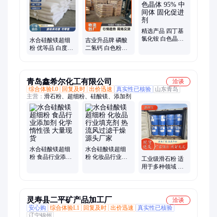
脂肪酶、除磷剂、皂角苷、三甘醇、碳酸锆、甲酸铬、二乙胺、
松香胺
精选产品 四丁基
氯化铵 白色晶体
水合硅酸镁超细
吉业升品牌 磷酸
95% 中间体 固化
粉 优等品 白度85
二氢钙 白色粉末
促进剂
白色粉末 上门参
97% 玻璃添加剂
观
塑料稳定剂
青岛鑫希尔化工有限公司
洽谈
综合体验L0
回复及时
出价迅速
真实性已核验
山东青岛
主营：
滑石粉、超细粉、硅酸镁、添加剂
水合硅酸镁超细
水合硅酸镁超细
粉 食品行业添加
粉 化妆品行业填
工业级滑石粉 适
剂 化学惰性强 大
充剂 热流风过滤
用于多种领域 精
量现货
干燥 源头厂家
洗筛选原料 大量
现货
灵寿县二平矿产品加工厂
洽谈
安心购
综合体验L1
回复及时
出价迅速
真实性已核验
辽宁锦州