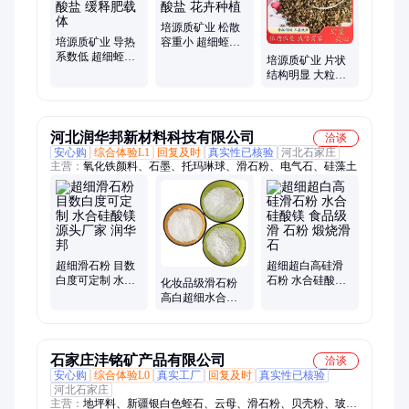
大颗粒蛭石、轻蛭石、3-6mm蛭石、20-40目蛭石、5-8mm蛭石、
1-3mm蛭石
培源质矿业 松散
培源质矿业 导热
容重小 超细蛭石
系数低 超细蛭石
粉 镁硅酸盐 花卉
培源质矿业 片状
粉 镁硅酸盐 缓释
种植
结构明显 大粒径
肥载体
膨胀蛭石 层状解
理 高温窑车衬里
河北润华邦新材料科技有限公司
洽谈
安心购
综合体验L1
回复及时
真实性已核验
河北石家庄
主营：
氧化铁颜料、石墨、托玛琳球、滑石粉、电气石、硅藻土
超细滑石粉 目数
超细超白高硅滑
白度可定制 水合
石粉 水合硅酸镁
化妆品级滑石粉
硅酸镁 源头厂家
食品级滑 石粉 煅
高白超细水合硅
润华邦
烧滑石
酸镁 免费寄样
石家庄沣铭矿产品有限公司
洽谈
安心购
综合体验L0
真实工厂
回复及时
真实性已核验
河北石家庄
主营：
地坪料、新疆银白色蛭石、云母、滑石粉、贝壳粉、玻璃