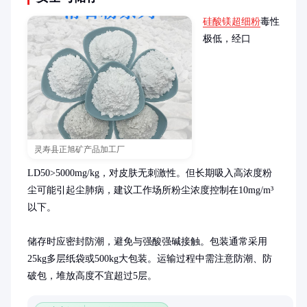
硅酸镁超细粉
毒性
极低，经口
灵寿县正旭矿产品加工厂
LD50>5000mg/kg，对皮肤无刺激性。但长期吸入高浓度粉
尘可能引起尘肺病，建议工作场所粉尘浓度控制在10mg/m³
以下。

储存时应密封防潮，避免与强酸强碱接触。包装通常采用
25kg多层纸袋或500kg大包装。运输过程中需注意防潮、防
破包，堆放高度不宜超过5层。