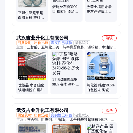
煅烧滑石粉3000
改善土壤用未煅
目 橡胶油漆涂料
烧灰色硅藻土 食
正旭供应超细超
用1250目 高白超
品过滤用白色硅
白滑石粉 塑料橡
细水合硅酸镁
藻土粉1250目
胶涂料造纸工业
级用水合硅酸镁
武汉吉业升化工有限公司
洽谈
回复及时
出价迅速
真实性已核验
湖北武汉
主营：
三甘醇、五氧化二钒、纯牛骨蛋白胨、漂粉精、牛油脂肪
酸、氯偏乳液、苄基胂酸、苯甲醇、草酸镍、磷酸、六氟磷酸
钾、次氯酸钙、钯碳、草酸钛钾、粘土固化剂、福美钠、戊二
醛、碳酸钡、硝酸异辛酯、二甲基二硫代氨基甲酸、四氧化三
铅、氯化锌、松醇油、磺化油、氟化氢钾
1丁基2吡咯烷酮
98% 液体 涂料 湿
优级品 水合硅酸
氧化锆 纯度99.5%
化剂 3470-98-2 尽
镁超细粉 白度85
白色粉末 陶瓷颜
快发货
白色粉末 规格多
料 耐火材料 静电
样
涂料 cas1314-23-4
武汉吉业升化工有限公司
洽谈
回复及时
出价迅速
真实性已核验
湖北武汉
主营：
整合剂、阻燃剂、甲醇钠、水合硅酸镁超细粉14807、封
口蜡、硫酸锆、溴氨酸、磷酸铁、磷酸铝、椰油胺、叔丁醇、氯
铂酸、浮选剂、颜料蓝、去除剂、乙硫氮、黄蜂蜡、abs树脂、