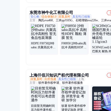
东莞市神牛化工有限公司
安心购
综合体验L0
回复及时
真实性已核验
主营：
陶氏eva460、三井ppJ105G、石蜡增韧eva220w、三井eva
热熔级eva250、普瑞曼ppj105g
HDPE FI0750沙特
F00950 沙特sabic高
sabic 共聚高抗冲高
抗冲 高刚性HDPE
SCHW(Cond)
刚性 暂无 食品包装
颗粒 薄膜 暂无
巴斯夫 耐热 
薄膜
子绝缘机械齿
1.13g/cm3
上海仟佰川知识产权代理有限公司
回复及时
出价迅速
真实性已核验
上海
主营：
软件著作权申请、软件著作权服务
目前暂无明确时间
软著 软件著作权申
压力软件著作权可
请登记加急 评奖学