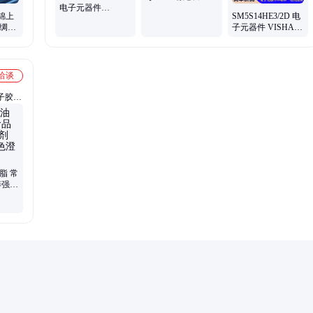
电子元器件
装现货 集成电路
锦上
SM5S14HE3/2D 电
SUMITOMO 批次
雨绸缪
子元器件 VISHAY/
暂无
式代
威世 封装DO-
218AB 批次18+
洽谈
子胶、
酪蛋白
脂 常
养强化
红色澄