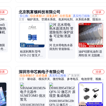
酸液缓蚀剂
垢剂
北京凯富顿科技有限公司
洽谈
洽谈
安心购
综合体验L0
回复及时
出价迅速
真实性已核验
北京
260、
主营：
锅炉清洗、空调水系统、焦炭钝化剂、水系统杀菌、阻垢分散
剂、洗涤高温水、粉尘抑制剂、脱硫增效剂、在线清洗剂、氧化除藻
剂、杀菌灭藻剂、水系统管道、无二氧化氯、空调冷凝器、金属表面
油污、清除附着藻类、烟气湿法脱硫、高电导反渗透、通风系统清
洗、空调风机盘管、导热油炉清洗、玻璃鳞片胶泥、烟气脱硫脱硝、
锅炉除垢除锈、填料水垢清洗
 德国
河 北水塔电热水器
外壳电
清洗剂 管道除垢剂
粘泥剥离剂 型号
油炉结胶化油剂 适
轮
保护设备 可定制 凯
KFD-212 暂无 PH
用性强 河 北阻燃除
富顿
值使用范围6-8 有效
油清洗剂 源头工厂
物质含量30％
凯富顿
深圳市华芯购电子有限公司
洽谈
洽谈
综合体验L0
出价迅速
真实性已核验
广东深圳
主营：
驱动器、模拟开关、微控制器、参考电压、电池管理、视频开
关ic、仪表放大器、音频放大器、开关稳压器、数字隔离器、精密放
大器、运算放大器、点火控制器、开关控制器、可编程门阵列、接口
集成电路、电容电阻
DS90UB954TRGZRQ1
SJHA04C001M1N46
QFN-32 微芯片 原