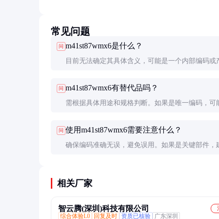
常见问题
m41st87wmx6是什么？
问
目前无法确定其具体含义，可能是一个内部编码或
号。建议联系相关供应商或查阅技术文档以获取准
m41st87wmx6有替代品吗？
问
息。
需根据具体用途和规格判断。如果是唯一编码，可
直接替代，需联系供应商确认兼容选项。
使用m41st87wmx6需要注意什么？
问
确保编码准确无误，避免误用。如果是关键部件，
件库存并定期检查可用性。
相关厂家
智云腾(深圳)科技有限公司
综合体验L0
回复及时
资质已核验
广东深圳