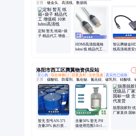
主营：
镀金头、高清线、数据线
定制 暂无 纸箱+袋
子 精品代工 增值税
10米hdmi高清线
HDMI高清线规格
智云腾镀金HD
hdmi 线 精品代工
线高清画质安
暂无 定制 纸箱+袋
靠30米暂无
子 增值税
洛阳市西工区腾翼物资供应站
安心购
综合体验L2
回复及时
出价迅速
真实性已核验
主营：
碳酸铝、防霉剂、氯化铋、氮化硅、破乳剂、硅酸镁、
铝、化学试剂、抗静电剂、乙酸乙酯、氢氧化镁、焦磷酸钠、
风、次磷酸镁、氯化氢乙醇、氯化氢甲醇、聚丙烯酸钾、闪点
剂、柴油降凝剂、硫代硫酸铵、聚丙烯酰胺、多聚磷酸钠、25
板桶、硫代乙醇酸钠、高分子絮凝剂
脱墨脱胶剂 
厂家直供 国
含量99 代发货
暂无 型号AN-571
含量50% 暂无 PH
含量20% 执行质量
值使用范围3.0±1.5
标准QB 根据水质
型号AN-342 空调杀
钝化缓蚀剂
菌灭藻剂