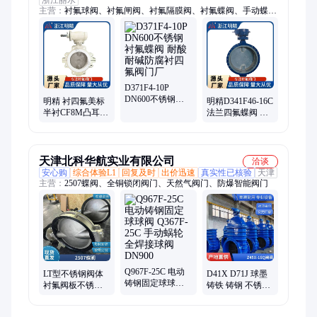
主营：
衬氟球阀、衬氟闸阀、衬氟隔膜阀、衬氟蝶阀、手动蝶
阀、蝶阀脱硫、蝶阀耐酸、衬氟截止阀、耐酸碱、截止阀、止回
阀、过滤器、旋塞阀、隔膜阀、ff面球阀、法兰闸阀、美标闸
阀、衬里阀门、国标闸阀、四氟球阀、气动球阀、衬氟止回阀、
美标阀门、电动阀门
D371F4-10P
DN600不锈钢衬
明精 衬四氟美标
明精D341F46-16C
氟蝶阀 耐酸耐碱
半衬CF8M凸耳式
法兰四氟蝶阀 大
防腐衬四氟阀门
对夹出口蝶阀
口径防腐阀门 标
厂
D71F4
准化工部
天津北科华航实业有限公司
洽谈
安心购
综合体验L1
回复及时
出价迅速
真实性已核验
天津
主营：
2507蝶阀、全铜锁闭阀门、天然气阀门、防爆智能阀门
Q967F-25C 电动
LT型不锈钢阀体
D41X D71J 球墨
铸钢固定球球阀
衬氟阀板不锈钢
铸铁 铸钢 不锈钢
Q367F-25C 手动
半凸耳对夹式蝶
法兰 对夹电动气
蜗轮全焊接球阀
阀
动蝶阀 北科华航
DN900