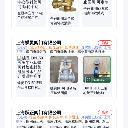
全冠 船用凸耳式
全冠半凸耳573法
铝青铜双瓣式美
兰标准船用不锈
标蝶形止回阀 可
全冠船用法兰式
钢蝶阀 中心型衬
定制
青铜铸铁消防阀
胶阀门 蜗轮手动
提供各种规格消
防栓阀门
上海蝶灵阀门有限公司
洽谈
安心购
综合体验L1
回复及时
出价迅速
真实性已核验
上海
主营：
阀门电动装置、阀门电动执行器、精小型电动执行器、电
动蝶阀系列、电动通风蝶阀、矿用隔爆型电动闸阀、矿用防爆型
配水闸阀、煤安矿用隔爆球阀、矿用隔爆ZB系列执行器、矿用
螺纹球阀、矿用QB系列执行器、煤安防爆型控制箱、电动铸钢
闸阀、高压电动闸阀、电动软密闸阀、电动高压截止阀、不锈钢
电动闸阀、电动法兰截止阀、电动刀闸阀、电动螺纹球阀、电动
陶瓷闸阀、电动陶瓷刀闸阀、气动陶瓷闸阀、气动成套阀门、电
蝶灵 DN150液压
半凸耳蝶阀衬胶
动阀门控制箱
蝶灵闸 阀 电动高
D943H-16C三偏
密封防泄漏淡水
压铸钢闸阀
心硬密封电动法
油品介质遥控启
Z941H-160C
兰蝶阀 DN300斜
闭
DN100/150/200/250
板式式蝶 阀
上海跃正阀门有限公司
洽谈
安心购
综合体验L0
回复及时
出价迅速
真实性已核验
上海
主营：
船用截止阀、船用 球阀、船用减压阀、船用蝶阀、对夹
式蝶阀、船用法兰蝶阀、船用全铜蝶阀、船用中心型蝶阀、船用