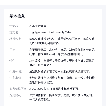
基本信息
中文名
凸耳半衬蝶阀
英文名
Lug Type Semi-Lined Butterfly Valve
材质/材料
阀体材质通常为铸铁、球墨铸铁或不锈钢；阀座材质
为PTFE或其他耐磨材料
用途
主要用于化工、水处理、食品、制药等行业的管道系
统中，作为截断或调节介质流动的控制阀门。
特性
结构紧凑，重量轻，安装方便，密封性能好，流体阻
力小，使用寿命长。
作用/功能
通过旋转蝶板实现管道中介质的截断或流量调节。
注意事项
安装时需注意介质流向与阀门指示方向一致，定期检
查密封件磨损情况。
参考价格区间
约500-5000元/台（根据尺寸和材质不同）
选购要点
关注阀体材质、阀座材质、适用介质温度压力范围、
连接方式等参数。