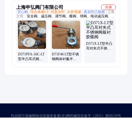
阀门
上海申弘阀门有限公司
洽谈
安心购
综合体验L0
回复及时
出价迅速
真实性已核验
上海
主营：
安全阀、减压阀、调节阀、蝶阀、球阀、电动减压阀、蒸
汽减压阀、水减压阀、氮封阀、储罐氮封装置、放料阀、测温放
料阀、气动测温放料阀、柱塞阀、自力式调节阀、电动调节阀、
气动调节阀、呼吸阀、阻火器、隔膜阀、电动闸阀、气动闸阀、
电动截止阀、气动截止阀
D371X-LT型半凸
耳对夹式不锈钢
阀板衬胶蝶阀
D371PFA-16C-LT
D71F46 LT型不锈
型半凸耳式阀板
钢阀体衬氟半凸
全衬氟对夹蝶阀
耳对夹式蝶阀
药品医疗器械网络信息服务备案(京)网药械信息备字（2021）第00159号
京ICP证030173号
京公网安备11000002000001号