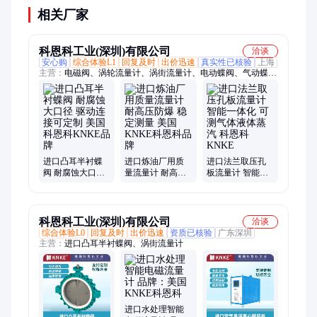
相关厂家
科恩科工业(深圳)有限公司
洽谈
安心购
综合体验L1
回复及时
出价迅速
真实性已核验
上海
主营：
电磁阀、涡轮流量计、涡街流量计、电动蝶阀、气动蝶
阀、蝶阀、电磁流量计、电动球阀、气动球阀、球阀、真空阀
门、闸阀、止回阀、流量计、阀门、执行器、电动执行器、气动
执行器、增压泵、隔膜泵
进口凸耳半衬蝶
进口炼油厂用质
进口法兰取压孔
阀 耐腐蚀大口径
量流量计 耐高压
板流量计 智能一
驱动连接可定制
防爆 稳定测量 美
体化 可测气体液
美国科恩科KNKE
国KNKE科恩科品
体蒸汽 科恩科
品牌
牌
KNKE
科恩科工业(深圳)有限公司
洽谈
综合体验L0
回复及时
出价迅速
资质已核验
广东深圳
主营：
进口凸耳半衬蝶阀、涡街流量计
进口水处理智能