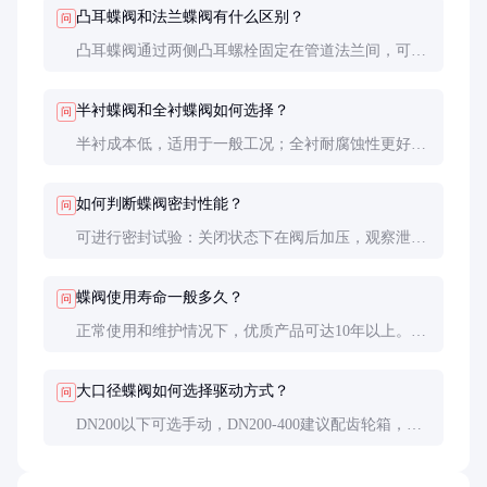
凸耳蝶阀和法兰蝶阀有什么区别？
问
凸耳蝶阀通过两侧凸耳螺栓固定在管道法兰间，可单
独拆卸维护；法兰蝶阀需与配对法兰连接，安装更牢
固但维护不便。
半衬蝶阀和全衬蝶阀如何选择？
问
半衬成本低，适用于一般工况；全衬耐腐蚀性更好，
适合强腐蚀介质，但价格高30-50%。
如何判断蝶阀密封性能？
问
可进行密封试验：关闭状态下在阀后加压，观察泄漏
量是否符合标准（如ANSI Class VI）。
蝶阀使用寿命一般多久？
问
正常使用和维护情况下，优质产品可达10年以上。阀
座是易损件，通常3-5年需更换。
大口径蝶阀如何选择驱动方式？
问
DN200以下可选手动，DN200-400建议配齿轮箱，
DN400以上推荐电动或气动执行机构。