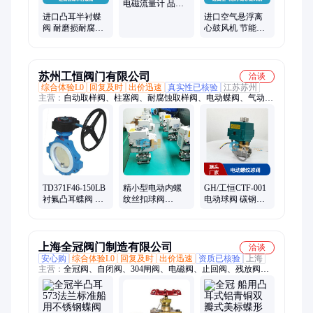
电磁流量计 品
牌：美国KNKE科
进口凸耳半衬蝶
进口空气悬浮离
恩科
阀 耐磨损耐腐蚀
心鼓风机 节能高
科恩科KNKE品牌
效 美国科恩科
KNKE品牌
苏州工恒阀门有限公司
洽谈
综合体验L0
回复及时
出价迅速
真实性已核验
江苏苏州
主营：
自动取样阀、柱塞阀、耐腐蚀取样阀、电动蝶阀、气动蝶
阀、采样阀、柱塞放料阀、无菌取样阀、一体阀、柱塞取样阀、
手动取样阀、法兰取样阀、沥青取样阀、取样阀门、自复位取样
阀、高压取样阀、电动球阀、密闭取样阀、高密封取样阀、气动
球阀、QYF、气体取样阀、反应釜取样装置、衬氟取样阀、不锈
钢取样阀
TD371F46-150LB
精小型电动内螺
GH/工恒CTF-001
衬氟凸耳蝶阀 中
纹丝扣球阀
电动球阀 碳钢二
心型不锈钢半对
Q911F 不锈钢直
通螺纹开关阀 耐
夹式蝶形阀
通阀门
高温 化工石油用
上海全冠阀门制造有限公司
洽谈
安心购
综合体验L0
回复及时
出价迅速
资质已核验
上海
主营：
全冠阀、自闭阀、304闸阀、电磁阀、止回阀、残放阀、
软管阀、调节阀、消防栓、旋塞阀、排出阀、调压阀、截止阀、
液压阀、安全阀、三通阀、316阀门、水密阀、蝶形阀、排水
阀、泄放阀、铝合金、单向阀、恒温阀、直通阀