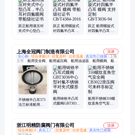
双偏心蝶阀、船用闸阀、船用止回阀、船用附件、船用滤器、船
用阀门、蝶形止回阀、船用取样器、液压手动泵、HF-1280-25、
船用安全阀、船用防浪阀、船用不锈钢截止阀、船用青铜截止止
回阀、船用气动快关阀、船用空气帽、船用不锈钢法兰球阀
跃正船用液压对
跃正 船用螺旋式
跃正 船用螺旋式
夹式中心型凸
衬四氟半凸耳 蝶
衬四氟半凸耳 蝶
耳，半凸耳衬四
阀 带船级社证书
阀 支持定制
氟蝶阀带船级社
CB/T4384-2016
GB/T3036-94
证书
上海全冠阀门制造有限公司
洽谈
安心购
综合体验L0
回复及时
出价迅速
真实性已核验
上海
主营：
船用安全阀、船用减压阀、船用油滤器、船用蝶阀、船用
液压阀门、船用青铜阀门、船用不锈钢阀门、船用铸钢阀门、船
用铸铁阀门、船用自闭阀、船用海水滤器、船用调节阀、船用止
回阀、船用截止阀、船用闸阀、船用旋塞、船用球阀
船用铸铁半凸耳
船用不锈钢316螺
不锈钢半凸耳573
式蝶阀GBT3036
纹直角空气安全
法兰标准船用蝶
中心型衬氟不锈
阀CB3022泄压阀
阀 中心型衬胶阀
钢半对夹式蝶形
可来样非标定制
门 蜗轮手动
阀
浙江明精防腐阀门有限公司
洽谈
综合体验L0
真实工厂
回复及时
出价迅速
真实性已核验
浙江丽水