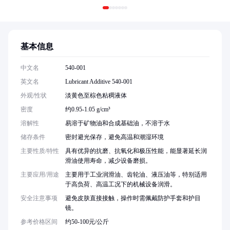
基本信息
中文名
540-001
英文名
Lubricant Additive 540-001
外观/性状
淡黄色至棕色粘稠液体
密度
约0.95-1.05 g/cm³
溶解性
易溶于矿物油和合成基础油，不溶于水
储存条件
密封避光保存，避免高温和潮湿环境
主要性质/特性
具有优异的抗磨、抗氧化和极压性能，能显著延长润
滑油使用寿命，减少设备磨损。
主要应用/用途
主要用于工业润滑油、齿轮油、液压油等，特别适用
于高负荷、高温工况下的机械设备润滑。
安全注意事项
避免皮肤直接接触，操作时需佩戴防护手套和护目
镜。
参考价格区间
约50-100元/公斤