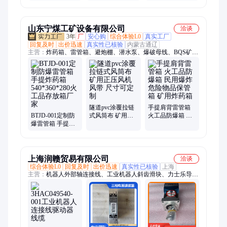
持小批量，配送
洗板卷，支持小
到厂
批量，提供粗加
工
山东宁煤工矿设备有限公司
洽谈
3年
厂
安心购
综合体验L0
真实工厂
回复及时
出价迅速
真实性已核验
内蒙古通辽
主营：
炸药箱、雷管箱、避炮棚、潜水泵、爆破母线、BQS矿用
隔爆型潜水排沙电泵、BQG隔膜泵、FQW矿用风动潜水泵、炸
药库、雷管作业箱、井下有轨炸药运输车、民爆物品防爆箱、火
工品存放柜、固定式矿车、侧卸式矿车、雷管箱炸药车、爆炸危
险品保险箱、民爆箱、防爆潜水渣浆泵、抗爆容器、电子雷管储
存罐、放炮线、可移动式安全防护棚、爆破掩体、人工降雨弹储
存保险柜
隧道pvc涂覆拉链
手提肩背雷管箱
BTJD-001定制防
式风筒布 矿用正
火工品防爆箱 民
爆雷管箱 手提炸
压风机风带 尺寸
用爆炸危险物品
药箱 540*360*280
可定制
保管箱 矿用炸药
火工品存放箱厂
箱
家
上海润赣贸易有限公司
洽谈
综合体验L0
回复及时
出价迅速
真实性已核验
上海
主营：
机器人外部轴连接线、工业机器人斜齿滑块、力士乐导
轨、3HAC049540、安费线缆、喷涂机器人对接接头、750变位机
工业设备、拆机件、分拣蜘蛛手不锈钢备件、喷涂机器人备品备
件、喷涂机器人中空手腕、安费偌高柔线缆、工业机器人驱动
器、IGBT驱动变压器、变位机工业设备、精密直线运动导轨、4-
5轴马达电机、机器人整流器 拆机件、压力变送器、黄铜螺丝螺