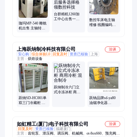
台群精机1260加
工中心出售一对
数控车床电主轴
珈玛MP-540 雕铣
一售后服务选择
维修 线圈编码器
机出售 主轴转速
格领数控科技
更换检修 上门拆
24000转 快速移动
卸安装 格领数控
30米 精度
科技
0.001mm
上海跃纳制冷科技有限公司
洽谈
安心购
综合体验L0
回复及时
资质已核验
上海
主营：
烘焙设备
跃纳制冷六门立
式冷冻冰柜 商用
冷柜 混合制冷
跃纳SD-HC001单
跃纳品牌sd-ya80
双三门冷藏柜 药
油烟净化器
品阴凉柜
800*750*710规格
590*540*1970尺
高效净化
寸
如虹精工(厦门)电子科技有限公司
洽谈
回复及时
资质已核验
福建厦门
主营：
齿轮泵、泄压阀、调压阀、机械阀、ot-8ox660、预充阀、