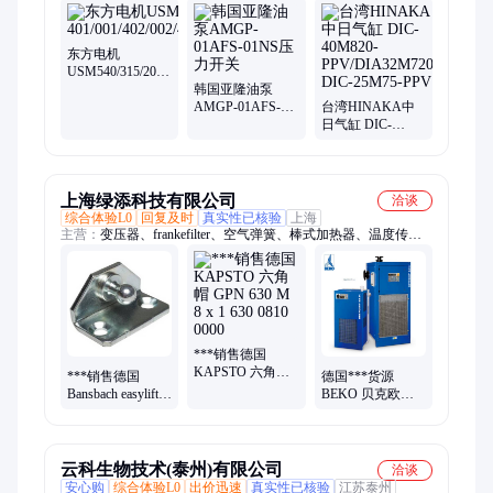
气压缸、单向阀、电磁阀、液压阀、油压缸、ca11a3ail、
dsc25b050、满油阀、dsc32b100、顺序阀、防逆阀、逆止阀、比
例阀、密封圈、过滤器、sun液压、dnb50n150、溢流阀、逻辑阀
东方电机
USM540/315/206-
401/001/402/002/411/011/412/012W2
韩国亚隆油泵
AMGP-01AFS-
台湾HINAKA中
01NS压力开关
日气缸 DIC-
40M820-
PPV/DIA32M720
DIC-25M75-PPV
上海绿添科技有限公司
洽谈
综合体验L0
回复及时
真实性已核验
上海
主营：
变压器、frankefilter、空气弹簧、棒式加热器、温度传感
器、getecnorodoflex、softal电路板、noding传感器、tematec传感
器、kerbkonus螺纹套、导电率检测仪
***销售德国
KAPSTO 六角帽
***销售德国
德国***货源
GPN 630 M 8 x 1
Bansbach easylift气
BEKO 贝克欧
630 0810 0000
弹簧A1A1-52-
HP50S050SWC过
220-540 001 700N
滤器
云科生物技术(泰州)有限公司
洽谈
安心购
综合体验L0
出价迅速
真实性已核验
江苏泰州