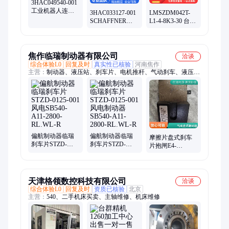
杆螺母套装、机械手臂6轴减速机、喷涂机器人先导阀、美而森
3HAC049540-001
工业机器人连接
刀型熔断器、刀型熔断器、工业机器人、热镀锌大棚方管立柱
3HAC033127-001
LMSZDM042T-
线驱动器线缆
SCHAFFNER
L1-4-8K3-30 台达
A*B控制柜配套三
行星减速机 全新
相电源滤波器
未拆封 库存闲置
焦作临瑞制动器有限公司
洽谈
综合体验L0
回复及时
真实性已核验
河南焦作
主营：
制动器、液压站、刹车片、电机推杆、气动刹车、液压推
动器、起重机刹车、断气刹车装置、高速刹车机构、失效保护装
置、安全刹车装置、风电转子刹车、机盘式刹车装置
偏航制动器临瑞
偏航制动器临瑞
摩擦片盘式刹车
刹车片STZD-
刹车片STZD-
片抱闸E4-
0125-001风电
0125-001风电制动
A1934A-3N-
SB540-A11-2800-
器SB540-A11-
A3290全国供应安
RL.WL-R
2800-RL.WL-R
全气刹临瑞
天津格领数控科技有限公司
洽谈
综合体验L0
回复及时
资质已核验
北京
主营：
540、二手机床买卖、主轴维修、机床维修