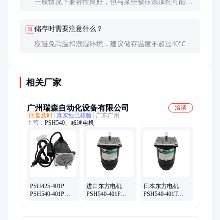
一般情况下兼容性良好，但与某些极压添加剂可能存
在协同或拮抗作用。建议进行配方评估测试以确保最
佳性能。
储存时需要注意什么？
问
应避免高温和潮湿环境，建议储存温度不超过40℃。
开封后应尽快使用，剩余产品要密封保存。
相关厂家
广州瑞森自动化设备有限公司
洽谈
回复及时
真实性已核验
广东广州
主营：
PSH540、减速电机
PSH425-401P
进口东方电机
日本东方电机
PSH540-401P
PSH540-401P
PSH540-401T
PSH540-001P
PSH540-001P
PSH540-401P
PSH540-401T
PSH540-001P
PSH425-001P
PSH540-001T