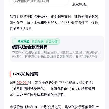
云科生物技术(泰州)有限公司
清水冲洗。

储存时应置于阴凉干燥处，避免阳光直射。建议使用原包装
密封保存，防止水分和杂质混入。在正常储存条件下，保质
期通常为2-3年。
商家经验
真实案例 · 安全可信
线路板渗金原因解析
本文揭示线路板表面出现金色渗出现象的三大主因，包括电镀工
艺缺陷、环境腐蚀影响以及材料兼容性问题，并提供通俗易懂的
机理分析和预防思路。
B2B采购指南
采购
540-001
时，建议重点关注以下几个指标：抗磨性能
（通常用四球试验评估）、抗氧化性能（通过旋转氧弹测
试）以及与不同类型基础油的兼容性。

市场价格通常在50-100元/公斤之间，具体取决于采购量和产