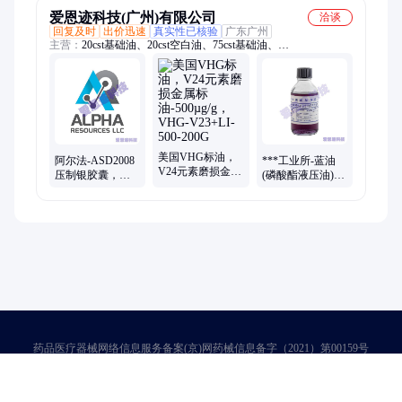
爱恩迹科技(广州)有限公司
洽谈
回复及时
出价迅速
真实性已核验
广东广州
主营：
20cst基础油、20cst空白油、75cst基础油、
Elementar05001540、75cst空白油、金属磨损标油
美国VHG标油，
阿尔法-ASD2008
***工业所-蓝油
V24元素磨损金属
压制银胶囊，平
(磷酸酯液压油)中
标油-500µg/g，
替型号：
颗粒标准物质，
VHG-V23+LI-
Elementar® 05 001
颗粒4mg/L，型号
500-200G
540
GBW(E)120123
药品医疗器械网络信息服务备案(京)网药械信息备字（2021）第00159号
京ICP证030173号
京公网安备11000002000001号