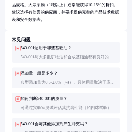
品规格。大宗采购（1吨以上）通常能获得10-15%的折扣。
建议选择有信誉的供应商，并要求提供完整的产品技术数据
表和安全数据表。
常见问题
540-001适用于哪些基础油？
问
540-001与大多数矿物油和合成基础油都有良好的兼
容性，包括PAO、酯类和烷基萘等。但在使用前仍建
议进行小规模兼容性测试。
添加量一般是多少？
问
典型添加量为0.5-2.0%（wt）。具体用量取决于应用
场景和基础油类型，重负荷应用可能需要更高添加
量。
如何判断540-001的质量？
问
可通过实验室测试评估其抗磨性能（如四球试验）和
抗氧化性能。实际应用中，观察润滑油的颜色稳定性
和沉淀情况也是重要指标。
540-001会与其他添加剂产生冲突吗？
问