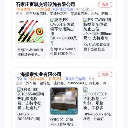
石家庄富凯交通设施有限公司
洽谈
综合体验L0
出价迅速
真实性已核验
河北石家庄
主营：
停车场标志牌、交通标志牌、交通标志杆、水马、防撞
桶、隔离墩、车位锁、护墙角、挡车器、车牌识别系统、道闸、
反光膜、交通护栏、隔离柱、减速带、交通标线施工、车位划线
FK-CW001钢板喷
富凯FK-CW001车
塑车位锁 防止占
富凯FK-BS001指
位锁 轿车专用防
位
挥棒红色蓝色可
占用 540×460×300
540×460×300mm
选 540mm尺寸道
尺寸
尺寸 支持定制
路施工安全用灯
上海振帝实业有限公司
洽谈
安心购
综合体验L1
回复及时
真实性已核验
上海
主营：
汽车钢、镀锌板、镀锌卷、2010SS540Q、冷轧板、冷轧
卷、酸洗板、酸洗卷、马口铁、热轧板、热轧卷、彩涂板、彩涂
卷、硅钢片
Q/HG 001-
DP690T/550Y冷轧
2010SS540邯钢热
板卷、性能好、
Q/HG 001-2010
轧酸洗板卷、支
规格全、库存多
540CL邯钢热轧酸