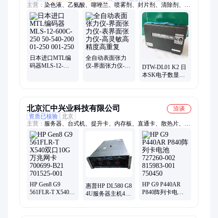
主营：
染色液、乙氨酸、噻唑兰、喷雾剂、封片剂、清除剂、试
剂盒、研试剂、转膜液、dpph试剂、page凝胶、te缓冲液、pbs缓
冲液、检测溶液、核酸染料、中性树胶、胰蛋白酶、纤维素酶、
染色试剂、mes缓冲液、faa固定液、甲苯胺蓝、生化试剂、实验
试剂、ctab抽提液
日本进口MTL编
全自动表面张力
码器MLS-12-
仪-界面张力仪-表
DTW-DL01 K2 日
600C-250 50-540-
界面张力仪-高灵
本SK电子数显水
200 01-250 001-
敏高精度高重复
平仪DL-S1 BW
250
S1V USB EL-01A
SUS
北京汇中兴业科技有限公司
洽谈
资质已核验
北京
主营：
服务器、台式机、提升卡、内存板、直通卡、散热片、光
纤卡、转接卡、控制器、冷电源、gpu运算、散热器、模拟器、
扩展卡、阵列卡、算力机、封装机、固态硬盘、散热风扇、千兆
网卡、万兆模块、硬盘架子、扩展背板、共享主机、机械硬盘
HP Gen8 G9
HP G9 P440AR
惠普HP DL580 G8
561FLR-T X540双
P840阵列卡电池
4U服务器主机4路
口10G万兆网卡
727260-002
至强E7-8890v2
700699-B21
815983-001
701525-001
750450