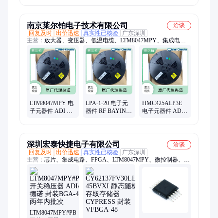
DEVICES 封装
封装BGA 批号
N/A 批号22+
N/A 批号22+
21+
南京莱尔铂电子技术有限公司
洽谈
回复及时
出价迅速
真实性已核验
广东深圳
主营：
放大器、变压器、低温电缆、LTM8047MPY、集成电
路、混频器、定制电缆、滤波器、耦合器、开关、模块、振荡
器、驱动器、芯片
LTM8047MPY 电
LPA-1-20 电子元
HMC425ALP3E
子元器件 ADI 封
器件 RF BAYINC
电子元器件 ADI
装N/A 批号26+
封装N/A 批号26+
封装N/A 批号26+
深圳宏泰快捷电子有限公司
洽谈
回复及时
出价迅速
真实性已核验
广东深圳
主营：
芯片、集成电路、FPGA、LTM8047MPY、微控制器、连
接器、电源控制器、监控电路、隔离模块、电源管理芯片、动态
随机存储器、现场可编程门阵列、钽质电容器、电阻、时钟缓冲
器、模数转换器、均衡器、稳压器、数字信号处理器、高速运算
放大器
LTM8047MPY#PBF