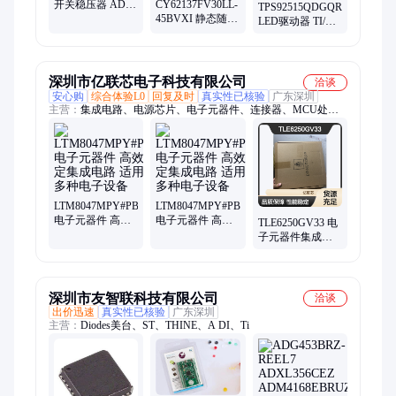
开关稳压器 ADI/
CY62137FV30LL-
TPS92515QDGQRQ1
亚德诺 封装BGA-
45BVXI 静态随机
LED驱动器 TI/德
45 两年内批次
存取存储器
州仪器 封装
CYPRESS 封装
MSOP-10
VFBGA-48
深圳市亿联芯电子科技有限公司
洽谈
安心购
综合体验L0
回复及时
真实性已核验
广东深圳
主营：
集成电路、电源芯片、电子元器件、连接器、MCU处理
器芯片、FBGA芯片、继电器、数据转换芯片、单片机/微控制器
LTM8047MPY#PBF
LTM8047MPY#PBF
电子元器件 高效
电子元器件 高效
TLE6250GV33 电
稳定集成电路 适
稳定集成电路 适
子元器件集成电
用于多种电子设
用于多种电子设
路 高效稳定性能
备
备
卓越之选
深圳市友智联科技有限公司
洽谈
出价迅速
真实性已核验
广东深圳
主营：
Diodes美台、ST、THINE、A DI、Ti