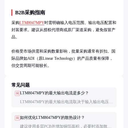
B2B采购指南
采购
LTM8047MPY
时需明确输入电压范围、输出电压配置和
封装要求。建议从授权代理商或原厂渠道采购，避免假冒产
品。

价格受市场供需和采购数量影响，批量采购通常有折扣。国
际品牌如ADI（原Linear Technology）的产品质量有保障，
但交货周期可能较长。
常见问题
LTM8047MPY的最大输出电流是多少？
问
LTM8047MPY的最大输出电流取决于输入输出电压差
和散热条件，典型值为3A。具体参数需参考数据手册
中的降额曲线。
如何优化LTM8047MPY的散热设计？
问
建议使用多层PCB并增加铜箔面积，必要时添加散热