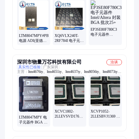
ltm8055iy、jan1n6101、8102303ca、比较器、ds3177n+t、
snj54f04j、解码器、ds26f31mj、hv518pj-g、电源管、ina129sjd、
sn54hc86j、54ls195dm、lt1013cjg、snj54f20j、mt9173ae1、
8412902la、检测器、混频器、二极管
EP3SE80F780C3
电子元器件
LTM8047MPY#PBF
XQ6VLX240T-
Intel/Altera 封装
电源 ADI(亚德诺)
2RF784I 电子元器
BGA 批次25+
封装BGA-45 批次
件 XILINX 封装
25+
FBGA原厂窗口
批次25+
深圳市物量万芯科技有限公司
洽谈
真实性已核验
广东深圳
主营：
ltm4676iy、ltm4651iy、ltm4637iy、ltm8056iy、ltm8073iy、
ltm8052iy、ltm4645iy、ltm8001iy、ltm8046iy、ltm4655iy、
ltm4661iy、ltm4639iy、ltm8025iy、ltm4653iy、ltm4681iy、
ltm4657iy、ltm4648iy、ltm8058iy、ltm4641iy、ltm8055iy、
ltm4644iy、ltm4649iy、ltm8047iy、ltm8028iy、ltm4680iy
XCVC1802-
XCVP1052-
2LLEVSVD1760
2LLESBVJ1369 电
LTM8047MPY 电
电子元器件
子元器件
子元器件 BGA 规
AMD/XILINX 封
AMD/XILINX 封
格书 PDF 资料 数
装BGA 批次25+
装BGA 批次25+
据手册