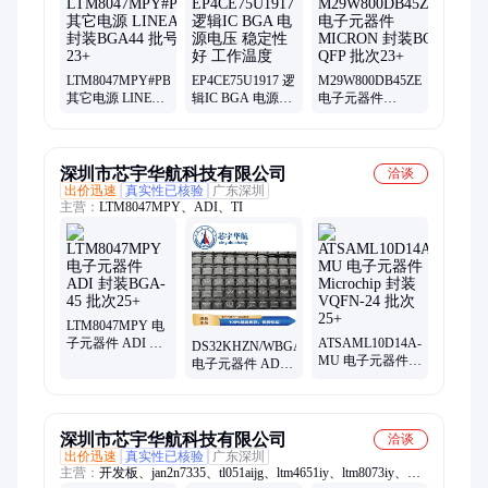
LTM8047MPY#PBF
EP4CE75U1917 逻
M29W800DB45ZE6E
其它电源 LINEAR
辑IC BGA 电源电
电子元器件
封装BGA44 批号
压 稳定性好 工作
MICRON 封装
23+
温度
BGA QFP 批次
23+
深圳市芯宇华航科技有限公司
洽谈
出价迅速
真实性已核验
广东深圳
主营：
LTM8047MPY、ADI、TI
LTM8047MPY 电
子元器件 ADI 封
ATSAML10D14A-
DS32KHZN/WBGA+T&R
装BGA-45 批次
MU 电子元器件
电子元器件 ADI
25+
Microchip 封装
封装36-BGA 批次
VQFN-24 批次
25+
25+
深圳市芯宇华航科技有限公司
洽谈
出价迅速
真实性已核验
广东深圳
主营：
开发板、jan2n7335、tl051aijg、ltm4651iy、ltm8073iy、