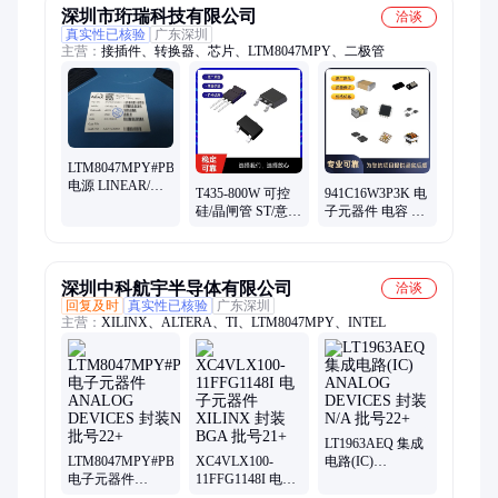
深圳市珩瑞科技有限公司
洽谈
真实性已核验
广东深圳
主营：
接插件、转换器、芯片、LTM8047MPY、二极管
LTM8047MPY#PBF
电源 LINEAR/凌
T435-800W 可控
941C16W3P3K 电
特 封装BGA 批次
硅/晶闸管 ST/意法
子元器件 电容 数
24+
封装TO220F 批号
据手册 规格书
24+
PDF
深圳中科航宇半导体有限公司
洽谈
回复及时
真实性已核验
广东深圳
主营：
XILINX、ALTERA、TI、LTM8047MPY、INTEL
LT1963AEQ 集成
LTM8047MPY#PBF
XC4VLX100-
电路(IC)
电子元器件
11FFG1148I 电子
ANALOG
ANALOG
元器件 XILINX
DEVICES 封装