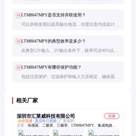
片或风扇。布局时应避免热敏感元件靠近稳压器。
LTM8047MPY是否支持并联使用？
问
可以并联使用以提高输出电流，但需注意均流设计和
散热管理。建议咨询原厂技术支持获取详细方案。
LTM8047MPY的典型效率是多少？
问
在典型12V输入、5V输出条件下，效率可达90%以
上。具体效率随负载和输入电压变化，详见数据手
册。
LTM8047MPY有哪些保护功能？
问
包括过流保护、过温保护和输入欠压锁定，确保器件
在异常条件下安全关断。
相关厂家
深圳市汇莱威科技有限公司
洽谈
出价迅速
真实性已核验
广东深圳
主营：
传感器、二极管、三极管、LTM8047MPY、集成电路、
MCU、单片机