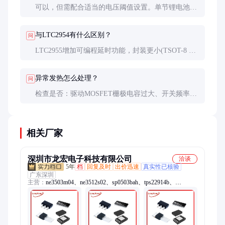
可以，但需配合适当的电压阈值设置。单节锂电池通
常设为3.0V(欠压)和4.2V(过压)，多节电池需相应调
整分压比。
与LTC2954有什么区别？
问
LTC2955增加可编程延时功能，封装更小(TSOT-8 vs
MSOP-10)，但驱动电流稍小(100mA vs 200mA)。根
据应用需求选择。
异常发热怎么处理？
问
检查是否：驱动MOSFET栅极电容过大、开关频率过
高、负载短路等。可尝试增大栅极电阻或更换更低Qg
的MOSFET。
相关厂家
深圳市龙宏电子科技有限公司
洽谈
5年
档
回复及时
出价迅速
真实性已核验
广东深圳
主营：
ne3503m04、ne3512s02、sp0503bah、tps22914b、
iso1044bd、lt8410edc、保险丝、比较器、b02p-vl-r、ase5s4010、
触发器、解码器、thvd1500d、thvd1451d、sy8032abc、
hip2100ib、opa4172id、连接器、mx1a-11nw、lshd-7501、
ths4531id、二极管、hsmm-c170、lf353dre4、装原封