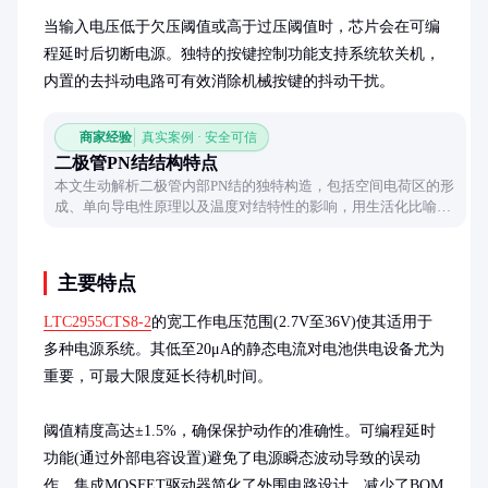
当输入电压低于欠压阈值或高于过压阈值时，芯片会在可编
程延时后切断电源。独特的按键控制功能支持系统软关机，
内置的去抖动电路可有效消除机械按键的抖动干扰。
商家经验
真实案例 · 安全可信
二极管PN结结构特点
本文生动解析二极管内部PN结的独特构造，包括空间电荷区的形
成、单向导电性原理以及温度对结特性的影响，用生活化比喻帮
助理解半导体器件的核心结构。
主要特点
LTC2955CTS8-2
的宽工作电压范围(2.7V至36V)使其适用于
多种电源系统。其低至20μA的静态电流对电池供电设备尤为
重要，可最大限度延长待机时间。

阈值精度高达±1.5%，确保保护动作的准确性。可编程延时
功能(通过外部电容设置)避免了电源瞬态波动导致的误动
作。集成MOSFET驱动器简化了外围电路设计，减少了BOM