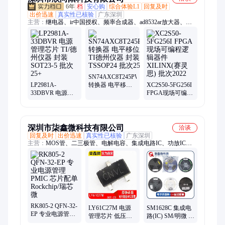
6年
档
安心购
综合体验L1
回复及时
出价迅速
真实性已核验
广东深圳
主营：
继电器、ir中国授权、频率合成器、ad8532ar放大器、
ad828arz放大器、ad829jrz放大器、ad818arz放大器、ad8031arz放
大器、ad8058arz放大器、ad8532arz放大器、ad8001arz放大器、
ad8307arz放大器、ad8651armz放大器、ad8099ardz放大器、
ad8534aruz放大器、ad706jr通用运放、op42gsz精密运放、
op90gpz通用运放、ad8417brmz放大器、op07csz精密运放、
ad712jrz精密运放、hmc326ms8ge放大器、op490gsz通用运放、
SN74AXC8T245PWR
LP2981A-
转换器 电平移位
XC2S50-5FG256I
op162gsz精密运放、ad848jrz通用运放
33DBVR 电源管
器 TI德州仪器 封
FPGA现场可编程
理芯片 TI/德州仪
装TSSOP24 批次
逻辑器件
器 封装SOT23-5
25+
XILINX(赛灵思)
批次25+
批次2022
深圳市柒鑫微科技有限公司
洽谈
回复及时
出价迅速
真实性已核验
广东深圳
主营：
MOS管、二三极管、电解电容、集成电路IC、功放IC、
驱动IC、电源芯片、继电器、单片机、光耦、三端稳压、可控
硅、锂电池充电芯片、USB、数码管
RK805-2 QFN-32-
LY61C27M 电源
SM1628C 集成电
EP 专业电源管理
管理芯片 低压检
路(IC) SM/明微 封
PMIC 芯片配单
测及复位IC LY 封
装SOP28 批次新