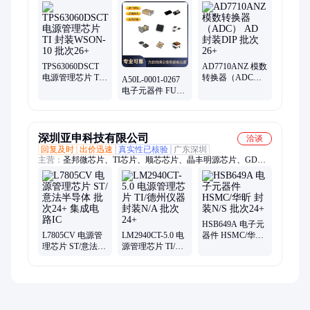
MAXIM、PHI、ON、士兰微、TE
TPS63060DSCT
AD7710ANZ 模数
电源管理芯片 TI
转换器（ADC）
A50L-0001-0267
封装WSON-10 批
AD 封装DIP 批次
电子元器件 FUJI
次26+
26+
封装MODULE 批
次26+
深圳亚申科技有限公司
洽谈
回复及时
出价迅速
真实性已核验
广东深圳
主营：
圣邦微芯片、TI芯片、顺芯芯片、晶丰明源芯片、GD芯
片、中科微芯片、微源芯片、普冉电子、上海贝岭
HSB649A 电子元
L7805CV 电源管
LM2940CT-5.0 电
器件 HSMC/华昕
理芯片 ST/意法半
源管理芯片 TI/德
封装N/S 批次24+
导体 批次24+ 集
州仪器 封装N/A
成电路IC
批次24+