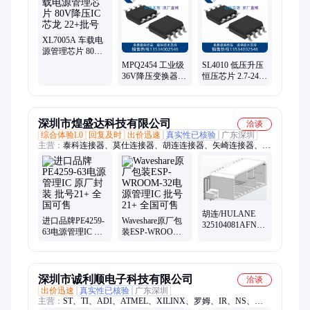
LED线性芯片、200V中低压Mos管、锂电池保护芯片、充电管理
芯片
XL7005A 车载电
源管理芯片 80V
降压IC 芯龙
MPQ2454 工业级
SL4010 低压升压
22+批号
36V降压变换器，
恒压芯片 2.7-24V
具有 PG 和外部软
输入 输出
启动功能
30V/10A 300W功
率
深圳市煌盛达科技有限公司
洽谈
综合体验L0
回复及时
出价迅速
真实性已核验
广东深圳
主营：
泰科连接器、莫仕连接器、胡连连接器、矢崎连接器、安
普连接器、新能源汽车连接器、博世连接器、安波福连接器、
JST连接器、HRS连接器、汽车连接器、线束连接器、汽车插接
器、汽车护套、电路板接插件连接器、胶壳连接器、TE连接器、
itt连接器、AMP连接器、PCB板端接插件、MOLEX连接器、德
尔福连接器、APTIV连接器、汽车护套端子接插件、新能源高压
胡连/HULANE
连接器
进口品牌PE4259-
Waveshare原厂包
325104081AFN线
63电源管理IC 原
装ESP-WROOM-
束接插件 连接器
厂封装 批号21+
32电源管理IC 批
附件 白色防水款
全国可售
号21+ 全国可售
深圳市诚利顺电子科技有限公司
洽谈
出价迅速
真实性已核验
广东深圳
主营：
ST、TI、ADI、ATMEL、XILINX、罗姆、IR、NS、