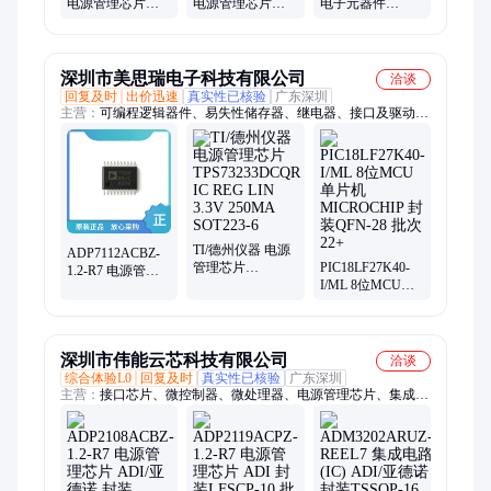
电源管理芯片
电源管理芯片
电子元器件
ON/安森美 封装4-
ON/安森美 封装4-
VICOR 封装DIP
XFBGA 批次22+
XFBGA 批次22+
批次23+
深圳市美思瑞电子科技有限公司
洽谈
回复及时
出价迅速
真实性已核验
广东深圳
主营：
可编程逻辑器件、易失性储存器、继电器、接口及驱动
IC、电源管理芯片、MICRON、单片机、模拟芯片、集成电路、
滤波器、处理器及微控制器、逻辑芯片、时钟和计时器、存储
器、光电子、传感器、放大器、NCE、TI、ST、GD、
MAXIM、ADI、WINBOND、ON
TI/德州仪器 电源
ADP7112ACBZ-
管理芯片
PIC18LF27K40-
1.2-R7 电源管理
TPS73233DCQR
I/ML 8位MCU单
芯片 ADI 封装
IC REG LIN 3.3V
片机 MICROCHIP
WLCSP-6 批次
250MA SOT223-6
封装QFN-28 批次
16+
22+
深圳市伟能云芯科技有限公司
洽谈
综合体验L0
回复及时
真实性已核验
广东深圳
主营：
接口芯片、微控制器、微处理器、电源管理芯片、集成电
路、fx32k144uat0vllt