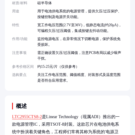
材质/材料
硅半导体
用途
用于电池供电系统的电源管理，提供欠压/过压保护、
按键控制及电源开关功能。
特性
宽工作电压范围(2.7V至36V)，低静态电流(约20μA)，
可编程欠压/过压阈值，集成按键去抖动功能。
作用/功能
监控电源电压，在异常情况下切断电源，保护系统免
受损坏。
注意事项
需正确设置欠压/过压阈值，注意PCB布局以减少噪声
干扰。
参考价格区间
约15-25元/片（仅供参考）
选购要点
关注工作电压范围、阈值精度、封装形式及温度范围
是否符合应用需求。
概述
LTC2955CTS8-2
是Linear Technology（现属ADI）推出的一
款电源管理IC，采用TSOT-8封装。这款芯片在电池供电系
统中扮演着关键角色，工程师们常将其称为系统的'电源卫