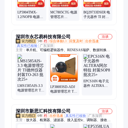
LP5904TMX-
MC7805CTG 电源
BQ29733DSER 电
1.2/NOPB 电源管
管理芯片
子元器件 TI 封装
理芯片 TI 封装
ONSEMI 封装TO-
WSON-6 批次21+
DSBGA-4 批次
220-3 批次21+
21+
深圳市永芯易科技有限公司
洽谈
5年
档
综合体验L1
回复及时
出价迅速
真实性已核验
广东深圳
主营：
单片机、可编程逻辑器件、RENESAS瑞萨、数据转换芯
片、恩智浦、数字信号处理器、中科芯、接口芯片、TI德州仪
器、存储芯片、赛灵思、ADI亚德诺、电源芯片、国产芯片
EPCS16N 电子元
LMS1585AIS-3.3
器件 ALTERA阿
LP38693SD-ADJ
电源管理芯片 TI
尔特拉 封装SOP8
电源管理芯片 TI
德州仪器 封装TO-
批次25+
德州仪器 封装
263 批次25+
WSON-6 批次25+
深圳市新思汇科技有限公司
洽谈
6年
档
出价迅速
真实性已核验
广东深圳
主营：
放大器、检测器、滤波器、接入监控ic、调制器、接收
器、衰减器、解调器、变压器、合成器、收发器、偏置器、振荡