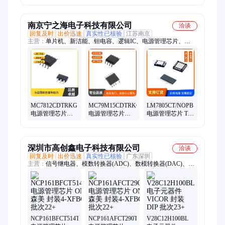
Rockchip/瑞芯微
装SOT-23 批次
年份
2020+
南京宁之海电子科技有限公司
洽谈
回复及时
出价迅速
真实性已核验
江苏南京
主营：
单片机、新洁能、钽电容、逻辑IC、电源管理芯片、
utc(友顺、整流二极管、光隔离器、集成电路、处理器、微控制
器、接口驱动芯片、模数转换器、模块、保险丝、通用放大器、
功率继电器、可编程逻辑器、开关稳压器、连接器、传感器、储
存器、三极管、驱动器
MC7812CDTRKG
MC79M15CDTRKG
LM7805CT/NOPB
电源管理芯片
电源管理芯片
电源管理芯片 TO-
ON/安森美 封装
ON/安森美 封装
220(TO-220-3) 输
TO-252-2(DPAK)
TO-252-2(DPAK)
出电压
批次22+2
批次22+2
深圳市高创鑫电子科技有限公司
洽谈
回复及时
出价迅速
真实性已核验
广东深圳
主营：
信号继电器、模数转换器(ADC)、数模转换器(DAC)、电
源管理(PMIC)、集成电路(IC)、电源管理 IC、功率继电器、DC-
DC 转换器、AC-DC 转换器、模块、胶带粘合剂、高压连接器、
汽车继电器、变压器、ESD保护二极管/T、工业接近传感器
NCP161BFCT514T2G
NCP161AFCT290T2G
V28C12H100BL