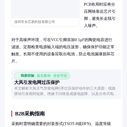
PCB布局时应将分
压网络靠近芯片引
脚，避免长走线引
深圳市永芯易科技有限公司
入噪声。

对于高噪声环境，可在VCC引脚添加0.1μF的陶瓷电容进行
滤波。定期检查电源输入端的电压波形，确保保护功能正常
触发。长期不使用的设备应取出电池，防止电池漏液损坏芯
片。
商家经验
真实案例 · 安全可信
大风引发电网过压保护
本文解析大风天气导致电网0序过压保护动作的三大原因：线路
摆动引发相间短路、绝缘子闪络造成接地故障、以及分布式电源
反送电现象，并给出相应的预防建议。
B2B采购指南
采购时需明确需要的封装形式(TSOT-8或DFN)、温度等级