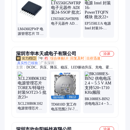
器、rfid天线、终端负载、隔直流器、微波射频、集成电路、同
轴开关、频率综合器、便携式仪器、mcl电子开关、压控均衡
器、射频适配器、定向耦合器
LT6556IGN#TRPBF
电子元器件 ADI
EP5358LUA 电源
封装24-SSOP 批
Intel 封装16-
LM43602PWP 电
次24+
PowerTFQFN 模
源管理芯片 TI 封
块 批次22+
装TSSOP-16 批次
24+
深圳市华本天成电子有限公司
洽谈
7年
档
综合体验L0
回复及时
出价迅速
真实性已核验
广东深圳
主营：
DCDC、升压、降压、稳压、LED驱动升压、充电、霍
尔、逻辑、三端稳压、可控硅、中高压MOS、运放、马达电机
驱动、过压保护、锂电保护、升降压芯片、计量芯片、快充协议
芯片、智融、国民技术、埃诚微IU
BK1088ES-BIN2
XCL230B0K1H2
供电电压2.4 ~ 5.5
TD6810D 宽工作
电源管理芯片
V AM支持
电压范围2.5V-7V
TOREX/特瑞仕 封
520~1710 KHz频
5W 超低EMI
装SOT23-5 批次
段
AB/D类可选
23+
深圳市欣向阳科技有限公司
洽谈