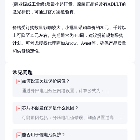
(商业级或工业级)及最小起订量。原装正品通常有ADI/LT的
激光标识，可通过官方渠道验真。

价格受订购数量影响较大，小批量采购单价约20元，千片以
上可降至15元左右。交期通常为4-8周，建议提前规划采购
计划。可考虑授权代理商如Arrow、Avnet等，确保产品质量
和供货稳定性。
常见问题
如何设置欠压保护阈值？
问
通过外部电阻分压网络设置，计算公式为：
R1=R2×(Vth/1.2V-1)，其中Vth为所需阈值电压。建议
使用精密电阻并留一定余量。
芯片不触发保护是什么原因？
问
可能原因包括：分压电阻值错误、阈值设置过高、延
时电容过大、电源噪声干扰等。建议用示波器观察输
入电压波形和芯片引脚信号。
能否用于锂电池保护？
问