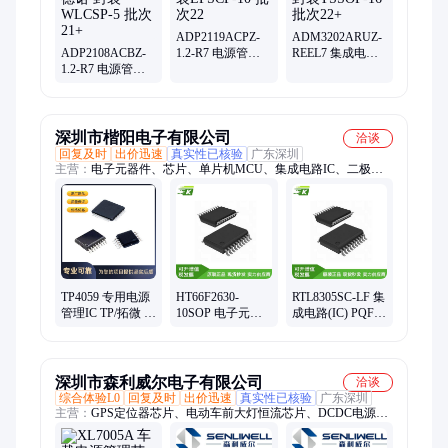
ADP2119ACPZ-
ADM3202ARUZ-
ADP2108ACBZ-
1.2-R7 电源管理
REEL7 集成电路
1.2-R7 电源管理
芯片 ADI 封装
(IC) ADI/亚德诺
芯片 ADI/亚德诺
LFSCP-10 批次22
封装TSSOP-16 批
封装WLCSP-5 批
次22+
次21+
深圳市楷阳电子有限公司
洽谈
回复及时
出价迅速
真实性已核验
广东深圳
主营：
电子元器件、芯片、单片机MCU、集成电路IC、二极
管、三极管、MOS场效应管、车载芯片、电阻、保险丝、连接
器、华邦
TP4059 专用电源
HT66F2630-
RTL8305SC-LF 集
管理IC TP/拓微 封
10SOP 电子元器
成电路(IC) PQFP-
装SOT-23-6 批次
件 HOLTEK(合泰/
128(20x14) 电源电
24+
盛群) 封装SOP-10
压 工作温度
批次23+
深圳市森利威尔电子有限公司
洽谈
综合体验L0
回复及时
出价迅速
真实性已核验
广东深圳
主营：
GPS定位器芯片、电动车前大灯恒流芯片、DCDC电源芯
片、降压恒流IC、降压恒压IC、升压恒流IC、LDO稳压芯片、