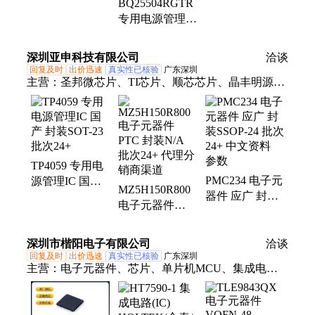
BQ25504RGTR
封装QFP-44 批
ST 封装SOP-16
专用电源管理IC
次17+
批次22+
TI 封装QFN-16
批次20+
深圳亚申科技有限公司
洽谈
回复及时
出价迅速
真实性已核验
广东深圳
主营：
圣邦微芯片、TI芯片、顺芯芯片、晶丰明源芯
片、GD芯片、中科微芯片、微源芯片、普冉电子、
上海贝岭
TP4059 专用电
PMC234 电子元
源管理IC 国产
MZ5H150R800
器件 应广 封装
封装SOT-23 批
电子元器件
SSOP-24 批次
次24+
PTC 封装N/A
24+ 中文资料
批次24+ 代理分
参数
深圳市楷阳电子有限公司
洽谈
销商渠道
回复及时
出价迅速
真实性已核验
广东深圳
主营：
电子元器件、芯片、单片机MCU、集成电路
IC、二极管、三极管、MOS场效应管、车载芯片、电
阻、保险丝、连接器、华邦