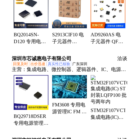
换器、TI、ADI、连接器
BQ2014SN-
S2913CIF10 电
AD9260AS 电
D120 专用电源
子元器件
子元器件 QFP
管理IC ALPHA
SOP14 数据手
资料 规格书 数
封装SOP8 批号
册 资料 PDF 规
据手册 PDF
深圳市芯诚惠电子有限公司
洽谈
19+
格书
回复及时
出价迅速
真实性已核验
广东深圳
主营：
集成电路、微控制器、逻辑器件、IC、电源管
理、单片机、连接器、锂电池、存储器、传感器、继
电器、放大器、二极管、三极管、以太网、模块、射
频
FM3608 专用电
STM32F107VCT6
源管理IC FM 封
BQ29718DSER
集成电路(IC)
装SOT-23-6 批
专用电源管理IC
ST 封装
号两年内
TI 封装WSON6
LQFP100 批号
批次23+
两年内