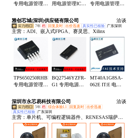
专用电源管理IC
用电源管理IC
专用电源管理IC
TI 封装SOT-23-
TI 封装TSSOP-
TI 封装TSSOP-
5 批次21+
16 批次21+
24 批次21+
雅创芯城(深圳)供应链有限公司
洽谈
7年
档
回复及时
出价迅速
真实性已核验
广东深圳
主营：
ADI、嵌入式FPGA、赛灵思、Xilinx
TPS650250RHBR
BQ27546YZFR-
MT40A1G8SA-
专用电源管理IC
G1 专用电源管
062E IT:E 电子
TI 封装VQFN32
理IC TI 封装
元器件 Micron
批次21+
DSBGA-15 批
封装FBGA 批次
深圳市永芯易科技有限公司
洽谈
次21+
2022+
5年
档
综合体验L1
回复及时
出价迅速
真实性已核验
广东深圳
主营：
单片机、可编程逻辑器件、RENESAS瑞萨、
数据转换芯片、恩智浦、数字信号处理器、中科芯、
接口芯片、TI德州仪器、存储芯片、赛灵思、ADI亚