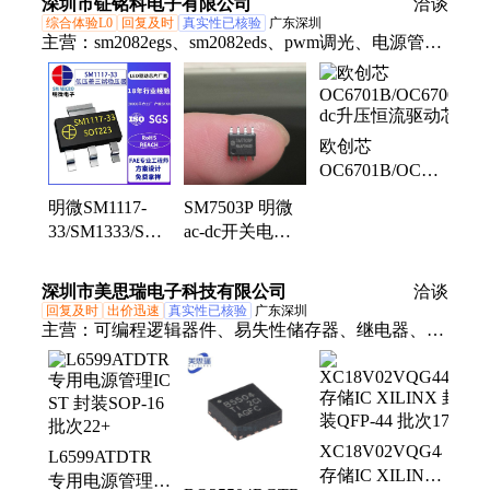
深圳市钲铭科电子有限公司
洽谈
综合体验L0
回复及时
真实性已核验
广东深圳
主营：
sm2082egs、sm2082eds、pwm调光、电源管理
ic、恒流ic、明微ic、开关调光、驱动芯片、智能模
块、电源芯片、线性恒流、线性芯片、非隔离恒压、
sm16703p、ws2811、sm2082g、sm7015、sm2213ek、
欧创芯
线性恒流芯片、恒流芯片、明微、sm7075p、
OC6701B/OC6700B/OC
sm7025、sm7035p、sm16824e
dc升压恒流驱动
明微SM1117-
SM7503P 明微
芯片
33/SM1333/SM1350
ac-dc开关电源
现货电源管理芯
芯片恒功率恒压
片/电源管理ic定
电源管理IC
深圳市美思瑞电子科技有限公司
洽谈
制厂
SOP8
回复及时
出价迅速
真实性已核验
广东深圳
主营：
可编程逻辑器件、易失性储存器、继电器、接
口及驱动IC、电源管理芯片、MICRON、单片机、模
拟芯片、集成电路、滤波器、处理器及微控制器、逻
辑芯片、时钟和计时器、存储器、光电子、传感器、
放大器、NCE、TI、ST、GD、MAXIM、ADI、
XC18V02VQG44C
L6599ATDTR
WINBOND、ON
存储IC XILINX
专用电源管理IC