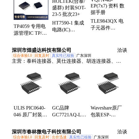
TLE9843QX 电
HT7590-1 集成
TP4059 专用电
子元器件
电路(IC)
源管理IC TP/拓
VQFN-48-
HOLTEK(合泰/
微 封装SOT-23-
EP(7x7) 资料 数
盛群) 封装SOT-
6 批次24+
据手册
深圳市煌盛达科技有限公司
23-5 批次23+
洽谈
综合体验L0
回复及时
真实性已核验
广东深圳
主营：
泰科连接器、莫仕连接器、胡连连接器、
PIC0640、矢崎连接器、安普连接器、新能源汽车连
接器、博世连接器、安波福连接器、JST连接器、
HRS连接器、汽车连接器、线束连接器、汽车插接
器、汽车护套、电路板接插件连接器、胶壳连接器、
TE连接器、itt连接器、AMP连接器、PCB板端接插
件、MOLEX连接器、德尔福连接器、APTIV连接
ULIS PIC0640-
GC品牌
Waveshare原厂
器、汽车护套端子接插件、新能源高压连接器
046 原厂封装电
GC7721AQ-LP1
包装ESP-
源管理IC 批号
型号 电源管理
WROOM-32电
21+ 符合RoHS
IC 原厂包装 批
源管理IC 批号
深圳市春林微电子科技有限公司
洽谈
全国可售
号21+ 符合
21+ 全国可售
综合体验L0
回复及时
出价迅速
真实性已核验
广东深圳