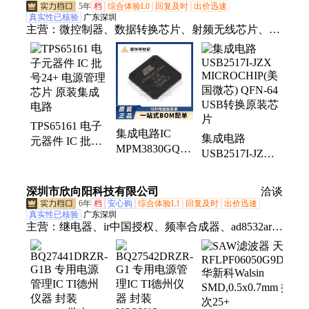
号24+
芯片厂家
装TSSOP30
5年
档
综合体验L0
回复及时
出价迅速
真实性已核验
广东深圳
主营：
微控制器、数据转换芯片、射频无线芯片、IC
集成电路、贴片电容电阻、滤波器 振荡器、传感器、
继电器
TPS65161 电子
集成电路IC
集成电路
元器件 IC 批号
MPM3830GQV-
USB2517I-JZX
24+ 电源管理芯
Z 电子元器件
MICROCHIP(美
片 原装集成电
MPS/芯源
国微芯) QFN-64
路
深圳市欣向阳科技有限公司
洽谈
QFN20 电源管
USB转换原装芯
6年
档
安心购
综合体验L1
回复及时
出价迅速
理IC芯片
片
真实性已核验
广东深圳
主营：
继电器、ir中国授权、频率合成器、ad8532ar放
大器、ad828arz放大器、ad829jrz放大器、ad818arz放
大器、ad8031arz放大器、ad8058arz放大器、
ad8532arz放大器、ad8001arz放大器、ad8307arz放大
器、ad8651armz放大器、ad8099ardz放大器、