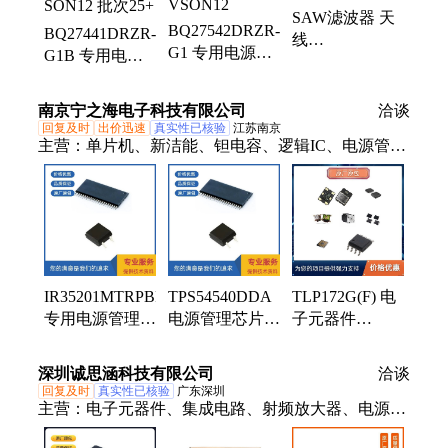
ad8534aruz放大器、ad706jr通用运放、op42gsz精密运
SAW滤波器 天
放、op90gpz通用运放、ad8417brmz放大器、op07csz
BQ27542DRZR-
BQ27441DRZR-
线
精密运放、ad712jrz精密运放、hmc326ms8ge放大器、
G1 专用电源管
G1B 专用电源
RFLPF06050G9D0T
op490gsz通用运放、op162gsz精密运放、ad848jrz通用
理IC TI德州仪
管理IC TI德州
华新科Walsin
运放
器 封装
仪器 封装
SMD,0.5x0.7mm
南京宁之海电子科技有限公司
洽谈
VSON12
SON12 批次25+
批次25+
回复及时
出价迅速
真实性已核验
江苏南京
主营：
单片机、新洁能、钽电容、逻辑IC、电源管理
芯片、utc(友顺、整流二极管、光隔离器、集成电
路、处理器、微控制器、接口驱动芯片、模数转换
器、模块、保险丝、通用放大器、功率继电器、可编
程逻辑器、开关稳压器、连接器、传感器、储存器、
三极管、驱动器
IR35201MTRPBF
TPS54540DDA
TLP172G(F) 电
专用电源管理IC
电源管理芯片
子元器件
Infineon/英飞凌
TI/德州仪器 封
TOSHIBA/东芝
封装QFN-56 批
装SO-8_EP 批
封装SOP-
深圳诚思涵科技有限公司
洽谈
次22+2
次22+1
4_P2.54 批次
回复及时
真实性已核验
广东深圳
22+2
主营：
电子元器件、集成电路、射频放大器、电源管
理芯片、微控制器、场效应管、运算放大器、数模转