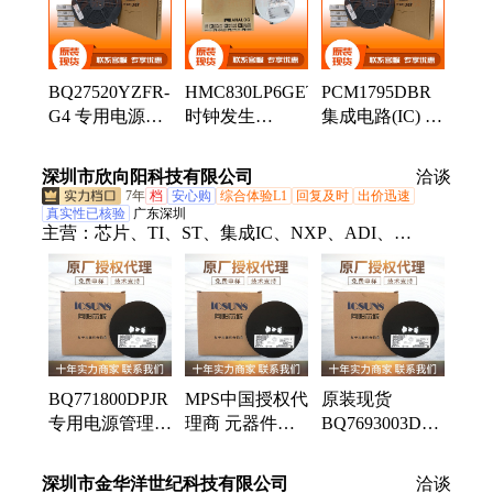
德诺、电源芯片、国产芯片
BQ27520YZFR-
HMC830LP6GETR
PCM1795DBR
G4 专用电源管
时钟发生
集成电路(IC) TI
理IC TI德州仪
器/PLL频率合
德州仪器 封装
器 封装
成器 ADI亚德
SSOP28 批号
深圳市欣向阳科技有限公司
洽谈
DSBGA15 批次
诺 封装QFN40
25+
7年
档
安心购
综合体验L1
回复及时
出价迅速
25+
批号25+
真实性已核验
广东深圳
主营：
芯片、TI、ST、集成IC、NXP、ADI、
tlc354cpw、b3u-1000p、衰减器、pcb批量、a991-
2015、a999-3283、多层板、b140af-13、a999-3530、
733910070、放大器、a999-3323、2474r-25l、制pcb
板、国内pcb、多层pcb、逆变器
BQ771800DPJR
MPS中国授权代
原装现货
专用电源管理IC
理商 元器件百
BQ7693003DBTR
TI/德州仪器 封
强企业 电源管
专用电源管理IC
装WSON-8 批
理IC代理 稳压
TI德州仪器 封
深圳市金华洋世纪科技有限公司
洽谈