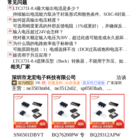
常见问题
问
LTC1731-8.4最大输出电流是多少？
持续输出电流能力取决于封装形式和散热条件。SOIC-8封装在
问
如何提高输出电压精度？
良好散热条件下可持续输出约1A电流，DFN-8封装由于更好的
可选用精度更高的外部反馈电阻（1%或更好），并确保反馈
散热性能可达1.5A。但实际应用中建议留有一定余量。
问
输入电压超过24V会怎样？
走线远离开关节点等噪声源。在要求极高的场合，可在输出端
绝对最大额定输入电压为30V，超过此值可能造成永久损坏。
添加低压差线性稳压器（LDO）进行二次稳压。
问
为什么我的电路效率低于标称值？
建议在输入端添加瞬态电压抑制器（TVS）以应对电压尖峰，
可能原因包括：1）电感选择不当（DCR过高或饱和电流不
特别是在汽车电子等恶劣环境中。
问
能否用于升压应用？
足）；2）开关频率设置不合理；3）PCB布局不良导致额外损
LTC1731-8.4是降压型（Buck）转换器，不能用于升压。如需
耗；4）输入/输出电容ESR过高。建议检查这些关键参数。
相关厂家
升压功能，可考虑LTC1701等升压型控制器。
深圳市龙宏电子科技有限公司
洽谈
5年
档
回复及时
出价迅速
真实性已核验
广东深圳
主营：
ne3503m04、ne3512s02、sp0503bah、
iso1044bd、lt8410edc、保险丝、比较器、b02p-vl-r、
ase5s4010、触发器、解码器、thvd1500d、
thvd1451d、sy8032abc、hip2100ib、opa4172id、连接
器、mx1a-11nw、lshd-7501、ths4531id、二极管、
hsmm-c170、tps22914b、lf353dre4、装原封
SN6501DBVT
BQ76200PW 专
BQ29312APW