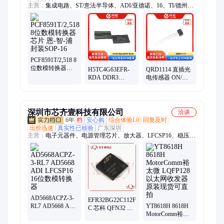
主营：
集成电路、ST/意法半导体、ADI/亚德诺、16、TI/德州仪
器、NXP/恩智浦、ON/安森美
PCF8591T/2,518 8
位数模转换器芯
H5TC4G63EFR-
QRD1114 直插光
片 恩-智-浦 封装
RDA DDR3
电传感器 ON/安
SOP-16
SDRAM存储器芯
森美 封装DIP-4
片 SK HYNIX/海
批次24+
力士 封装FBGA-
96
深圳市芯齐壹科技有限公司
洽谈
6年
档
安心购
综合体验L0
回复及时
出价迅速
真实性已核验
广东深圳
主营：
电子元器件、电源管理芯片、放大器、LFCSP16、稳压
器、74系列逻辑芯片、传感器、控制器、集成电路、芯片批发
AD5668ACPZ-3-
EFR32BG22C112F352GM32-
RL7 AD5668 ADI
YT8618H 8618H
C 芯科 QFN32 无
LFCSP16 16位数
MotorComm裕太
线收发芯片 原装
模转换器
微 LQFP128 以太
可直拍