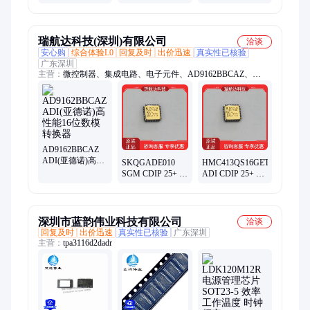
16 位数模转换器
22+
转换器 1 8-MSOP
封装LFCSP-28 批
次22+
瑞航达科技(深圳)有限公司
洽谈
安心购
综合体验L0
回复及时
出价迅速
真实性已核验
广东深圳
主营：
微控制器、集成电路、电子元件、AD9162BBCAZ、
isplsi1032-60lt、isplsi1032-80lt、isplsi1024ea-125lt100、军工电子
元器件
AD9162BBCAZ
ADI(亚德诺)高性
SKQGADE010
HMC413QS16GETR
能16位数模转换
SGM CDIP 25+ 多
ADI CDIP 25+ 集
器
路复用器 稳压器
成电路 混频器 RF
芯片
放大器 倍频器
深圳市蓝韵伟业科技有限公司
洽谈
回复及时
出价迅速
真实性已核验
广东深圳
主营：
tpa3116d2dadr