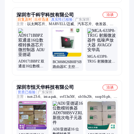
网收发器 原装现
货可直拍
深圳市千科宇科技有限公司
洽谈
回复及时
出价迅速
真实性已核验
广东深圳
主营：
以太网芯片、MARVELL/迈威、汽车芯片、收发器、
MOS管、充电IC、电源IC、集成电路IC、驱动芯片、霍尔效应
传感器、稳压芯片、交换机芯片、MCU单片机、微控制器、监
控IC、蓝牙芯片、音频IC、通讯芯片、感应器、场效应管、工控
IC、博通芯片、网通WiFi芯片、路由器芯片、REALTEK/瑞昱
MGA-633P8-
AD9171BBPZ 双
TR1G 射频微波器
BCM68626B0IFSBG
通道16位数模转
件 低噪声放大器
路由器IC 主控以
换器芯片 微控制
AVAGO/安华高
太网交换机芯片
器 ADI/亚德诺
BROADCOM/博
通
深圳市恒天华科技有限公司
洽谈
资质已核验
广东深圳
主营：
tsot-23-6、int-a-pak、svf13n50f、sfr16s20t、ssop16-ph、
me25n06ic、ltfbga196、hlqfp-100、样品包、sfr20s20t、二极管、
lqfp64-cn、lqfp32-ch、lqfp32-cn、sot-223-3、lqfp80-my、lqfp64-
yh、tsop48-my、svf10n60f、vqfn-hr10、svf10n60k、svf10n60t、
ufqfpn-20、lqfp32-my、ufqfpn-28
ADI/亚德诺16 位
数模转换器