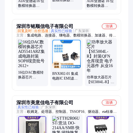
ADI/亚德诺16 位
ADI/亚德诺 16 位
AD9788BSVZRL
数模转换器
数模转换器
新批次电子元器
AD5422BREZ-
AD9148BBPZ新
件
REEL新批次电子
批次电子元器件
元器件
深圳市铭顺信电子有限公司
洽谈
回复及时
出价迅速
真实性已核验
广东深圳
主营：
集成电路、连接器、继电器、数模转换器、加速器、传感
器、存储器、逻辑输出光耦、车载收音机调谐器、充电器、微处
理器控制器、电池管理、开关电位器、数字处理器
16位DAC数模转
BNX002-01 集成
换器芯片
功率放大器芯片
电路IC EMI滤波
AD5541ARZ集成
【SE5004L-R】封
器(RC,LC网络) 封
电路封装SOP8现
装QFN 仓库现货
装插件 批次19+
货批号2612+
电子元器件 从业
16年
深圳市美意佳电子有限公司
洽谈
真实性已核验
广东深圳
主营：
欧姆龙、处理器、控制器、TSSOP16、驱动器、eta钰泰、
通信模块、集成电路、控制芯片、电源管理、电源负载、RTL