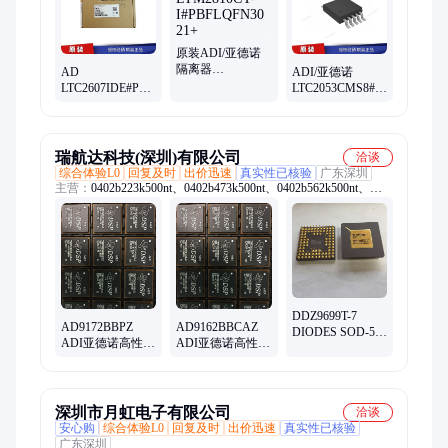
原装ADI/亚德诺
隔离器
AD
ADI/亚德诺
LTM2810CY-
LTC2607IDE#PBF
LTC2053CMS8#PBF
I#PBFLQFN30
16 位数模转换器
零漂移 放大器 1
21+
2 封装12-
电路 满摆幅 封装
DFN（4x3）
MSOP8
瑞航达科技(深圳)有限公司
洽谈
综合体验L0
回复及时
出价迅速
真实性已核验
广东深圳
主营：
0402b223k500nt、0402b473k500nt、0402b562k500nt、
cbm160808u121、0402b224k160nt、cbw321609u190t、
0603x225k160nt、0402b222k500nt、06035c332jat2a、
0402b103k500nt、0603b103j500nt、0805b221k500nt、
04022r102k500ba、0402cg102j500nt、0402cg4r7c500nt、
l9637d013trst19sop
DDZ9699T-7
AD9172BBPZ
AD9162BBCAZ
DIODES SOD-523
ADI亚德诺高性能
ADI亚德诺高性能
23+ 逻辑器件触发
双通道16位数模
16位数模转换器
器收发器通信接
转换器
收器
深圳市月虹电子有限公司
洽谈
安心购
综合体验L0
回复及时
出价迅速
真实性已核验
广东深圳