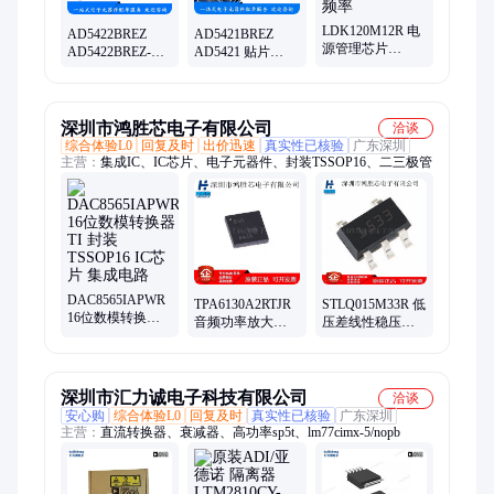
LDK120M12R 电
AD5422BREZ
AD5421BREZ
源管理芯片
AD5422BREZ-
AD5421 贴片
SOT23-5 效率 工
REEL TSSOP-24
TSSOP28 16位数
作温度 时钟频率
16位数模转换器
模转换器
深圳市鸿胜芯电子有限公司
洽谈
综合体验L0
回复及时
出价迅速
真实性已核验
广东深圳
主营：
集成IC、IC芯片、电子元器件、封装TSSOP16、二三极管
DAC8565IAPWR
TPA6130A2RTJR
STLQ015M33R 低
16位数模转换器
音频功率放大器
压差线性稳压器
TI 封装TSSOP16
TI 封装QFN20 IC
ST 封装SOT23-5
IC芯片 集成电路
芯片 电子元器件
IC芯片 三极管
深圳市汇力诚电子科技有限公司
洽谈
安心购
综合体验L0
回复及时
真实性已核验
广东深圳
主营：
直流转换器、衰减器、高功率sp5t、lm77cimx-5/nopb