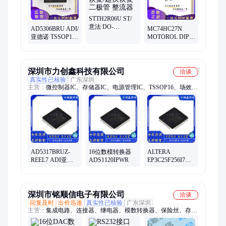
STTH2R06U ST/
意法 DO-
AD5306BRU ADI/
MC74HC27N
214AA/SMB 快恢
亚德诺 TSSOP16
MOTOROL DIP
复/超快恢复二极
8位数模转换器芯
电子元器件 集成
管 整流器
片DAC
电路IC 一站式配
单
深圳市力创鑫科技有限公司
洽谈
真实性已核验
广东深圳
主营：
微控制器IC、存储器IC、电源管理IC、TSSOP16、场效应
管(MOS管)、无线/射频IC、传感器芯片、逻辑IC
AD5317BRUZ-
16位数模转换器
ALTERA
REEL7 ADI亚德
ADS1120IPWR
EP3C25F256I7
诺 TSSOP16 10 位
FPGA - 现场可编
数模转换器IC
程门阵列 FBGA-
256
深圳市铭顺信电子有限公司
洽谈
回复及时
出价迅速
真实性已核验
广东深圳
主营：
集成电路、连接器、继电器、模数转换器、保险丝、存储
器、传感器、光电耦合器、场效应管、8位微控制器、步进电机