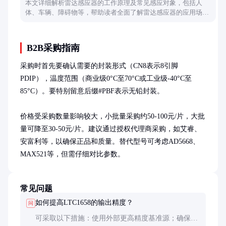
本文详细解析雷达感应器的工作原理及常见感应对象，包括人
体、车辆、障碍物等，帮助读者全面了解雷达感应器的应用场景
和功能特点。
B2B采购指南
采购时首先要确认需要的封装形式（CN8表示8引脚
PDIP），温度范围（商业级0°C至70°C或工业级-40°C至
85°C）。要特别留意后缀#PBF表示无铅封装。

价格受采购数量影响较大，小批量采购约50-100元/片，大批
量可降至30-50元/片。建议通过授权代理商采购，如艾睿、
安富利等，以确保正品和质量。替代型号可考虑AD5668、
MAX521等，但需仔细对比参数。
常见问题
如何提高LTC1658的输出精度？
问
可采取以下措施：使用外部更高精度基准源；确保电