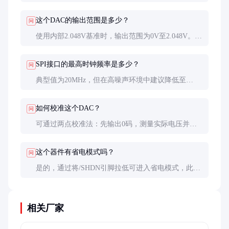
源稳定（推荐LDO稳压）；优化PCB布局，减少数字
信号对模拟部分的干扰；在输出端添加适当的滤波电
这个DAC的输出范围是多少？
问
路。
使用内部2.048V基准时，输出范围为0V至2.048V。若
使用外部基准，输出范围则为0V至基准电压。通过外
部运放可以扩展输出范围，但需注意运放引入的误
SPI接口的最高时钟频率是多少？
问
差。
典型值为20MHz，但在高噪声环境中建议降低至
10MHz以下。时钟极性(CPOL)和相位(CPHA)需设置
为0,0或1,1模式，具体取决于主控制器配置。
如何校准这个DAC？
问
可通过两点校准法：先输出0码，测量实际电压并记
录偏移误差；再输出满量程码，测量增益误差。然后
在软件中进行补偿。建议在系统工作温度范围内进行
这个器件有省电模式吗？
问
多点校准。
是的，通过将/SHDN引脚拉低可进入省电模式，此时
功耗降至约1μA。唤醒时间典型值为10μs。在电池供
电应用中合理使用此功能可显著延长电池寿命。
相关厂家