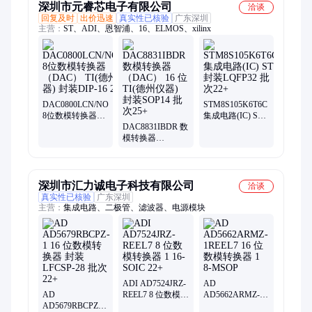
深圳市元睿芯电子有限公司
洽谈
回复及时
出价迅速
真实性已核验
广东深圳
主营：
ST、ADI、恩智浦、16、ELMOS、xilinx
DAC0800LCN/NOPB
STM8S105K6T6C
8位数模转换器
集成电路(IC) ST
（DAC） TI(德州
DAC8831IBDR 数
封装LQFP32 批次
仪器) 封装DIP-16
模转换器
22+
25+
（DAC） 16 位
TI(德州仪器) 封装
SOP14 批次25+
深圳市汇力诚电子科技有限公司
洽谈
真实性已核验
广东深圳
主营：
集成电路、二极管、滤波器、电源模块
ADI AD7524JRZ-
AD
AD
REEL7 8 位数模转
AD5662ARMZ-
AD5679RBCPZ-1
换器 1 16-SOIC
1REEL7 16 位数模