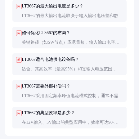
LT3667的最大输出电流是多少？
问
LT3667的最大输出电流取决于输入输出电压差和散热
条件，典型值为1.5A。在实际设计中，建议留有一定
余量以确保可靠性。
如何优化LT3667的布局？
问
关键路径（如SW节点）应尽量短，输入输出电容靠
近芯片放置。使用多层PCB时， dedicate 一层为地平
面以减少噪声。
LT3667适合电池供电设备吗？
问
适合。其高效率（最高95%）和宽输入电压范围
（4V-36V）使其非常适合电池供电设备，能显著延长
电池寿命。
LT3667需要外部补偿吗？
问
LT3667采用固定频率峰值电流模式控制，通常不需要
外部补偿，简化了设计。但在特殊应用中，可根据数
据手册调整补偿网络。
LT3667的典型效率是多少？
问
在12V输入、5V输出的典型应用中，效率可达90-
95%，具体取决于负载电流和外围元件选择。