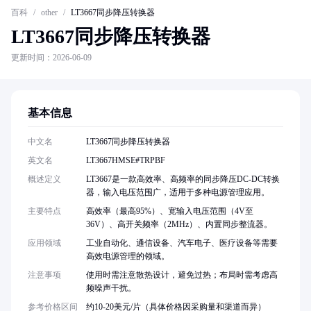
百科
/
other
/
LT3667同步降压转换器
LT3667同步降压转换器
更新时间：2026-06-09
基本信息
中文名
LT3667同步降压转换器
英文名
LT3667HMSE#TRPBF
概述定义
LT3667是一款高效率、高频率的同步降压DC-DC转换
器，输入电压范围广，适用于多种电源管理应用。
主要特点
高效率（最高95%）、宽输入电压范围（4V至
36V）、高开关频率（2MHz）、内置同步整流器。
应用领域
工业自动化、通信设备、汽车电子、医疗设备等需要
高效电源管理的领域。
注意事项
使用时需注意散热设计，避免过热；布局时需考虑高
频噪声干扰。
参考价格区间
约10-20美元/片（具体价格因采购量和渠道而异）