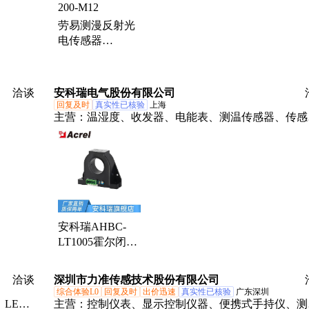
劳易测漫反射光
电传感器
DRT25C.3/LT-
200-M12
洽谈
安科瑞电气股份有限公司
回复及时
真实性已核验
上海
主营：
温湿度、收发器、电能表、测温传感器、传感
电池、保护器、互感器、电力仪表、监控装置、安装
能、温度计量、通信终端、仪表高压、三相四线、无
计量、单相预付费、汽车充电桩、多用户计量箱
安科瑞AHBC-
LT1005霍尔闭环
电流传感器 （输
入1000A 输出
洽谈
深圳市力准传感技术股份有限公司
200mA）
综合体验L0
回复及时
出价迅速
真实性已核验
广东深圳
、LEM
主营：
控制仪表、显示控制仪器、便携式手持仪、测