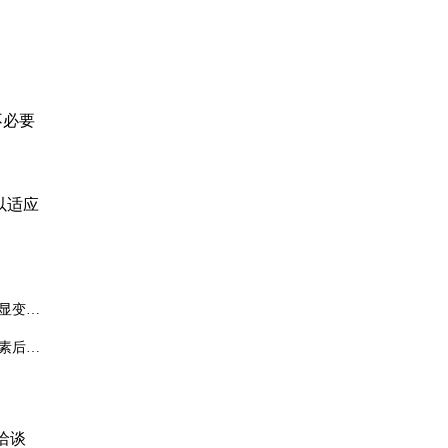
不必要
以适应
显变长
。
素后，
洽谈