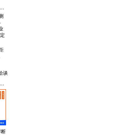
激
感
、
感
光
金
距
激
业
坯定
洽谈
放大
拨码
动、
熔断