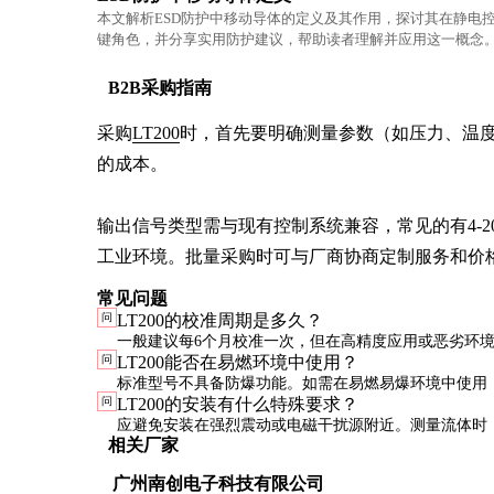
本文解析ESD防护中移动导体的定义及其作用，探讨其在静电
键角色，并分享实用防护建议，帮助读者理解并应用这一概念
B2B采购指南
采购
LT200
时，首先要明确测量参数（如压力、温
的成本。

输出信号类型需与现有控制系统兼容，常见的有4-20
工业环境。批量采购时可与厂商协商定制服务和价
常见问题
问
LT200的校准周期是多久？
一般建议每6个月校准一次，但在高精度应用或恶劣环
问
LT200能否在易燃环境中使用？
需要缩短至3个月一次。校准应由专业机构或使用标准
标准型号不具备防爆功能。如需在易燃易爆环境中使用
问
LT200的安装有什么特殊要求？
有ATEX或IECEx认证的防爆型号，并严格遵循安全规
应避免安装在强烈震动或电磁干扰源附近。测量流体时
相关厂家
应避开涡流区。室外安装需做好防雨防晒措施。
广州南创电子科技有限公司