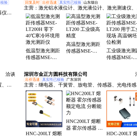
已核验
回复及时
出价迅速
真实性已核验
山东烟台
主营：
激光铝水液位计、激光液位计、激光测速仪、
器仪
光测距传感器、激光多普勒测速传感器、激光距离传
传感
器、工业级激光测距传感器、高温型激光测距传感器
感器、
工业激光测距传感器、激光测速传感器、激光液位传
配料系
器、激光玻璃液位计、白光测速仪、激光测距仪、激
设备、
高温型激光测距
计米器、激光料位计、激光物位计、活套扫描仪、热
混合系
低温型激光测距
工业级激光测
传感器MSE-
属检测器、数字式热金属检测器、扫描式热金属检测
无尘投
传感器MSE-
传感器MSE-
LT200 工业级高
器、光纤式热金属检测器、冷热金属检测器、反射式
器
LT200H 零下
LT200 用于工
精度
光冷检、激光多普勒测速仪
40℃寒冷环境用
现场 高温钢
洽谈
深圳市金正方圆科技有限公司
激光测距仪
位检测
出价迅速
真实性已核验
广东深圳
置、电
主营：
继电器、干簧管、放电管、传感器、光电传感
点在线
器、保险丝、ESD管、安全开关、开关电源、光纤/
表、电
器、PLC、温控器、触摸屏、连接器、TE/泰科、KE
付费系
开关、汽车连接器、远程/IO远程控制模块、伺服驱
、直流
集成电路IC
HNC200LT 熔断
器 霍尔传感器 额
HNC-200LT 熔断
HDC-200LT 
定电流 分断能力