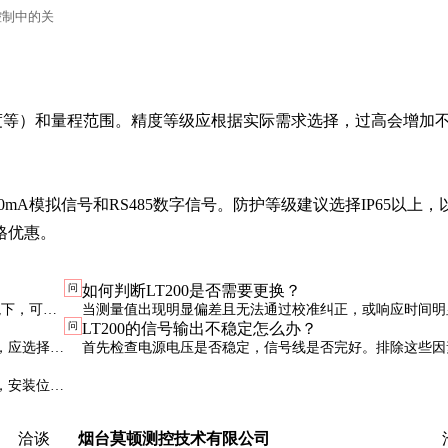
控制中的关
。
度等）和量程范围。精度等级应根据实际需求选择，过高会增加
mA模拟信号和RS485数字信号。防护等级建议选择IP65以上，
格优惠。
问
如何判断LT200是否需要更换？
境下，可能
当测量值出现明显偏差且无法通过校准纠正，或响应时间明
问
LT200的信号输出不稳定怎么办？
设备进行。
时，应考虑更换。外壳严重腐蚀或密封失效也是更换的信号
，应选择具
首先检查电源电压是否稳定，信号线是否完好。排除这些因
范。
可能是传感器内部故障，建议联系厂家技术支持。
，安装位置
洽谈
烟台莫顿测控技术有限公司