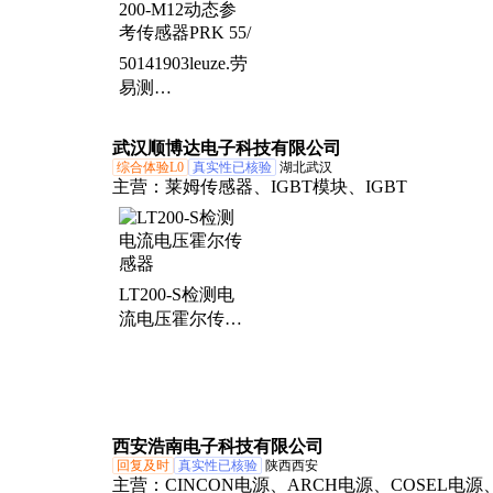
50141903leuze.劳
易测
DRT25C.3/LT-
200-M12动态参
武汉顺博达电子科技有限公司
考传感器PRK 55/
综合体验L0
真实性已核验
湖北武汉
主营：
莱姆传感器、IGBT模块、IGBT
LT200-S检测电
流电压霍尔传感
器
西安浩南电子科技有限公司
回复及时
真实性已核验
陕西西安
主营：
CINCON电源、ARCH电源、COSEL电源