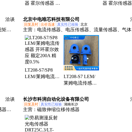
器 霍尔传感器 额
器 霍尔传感器
定电压 额定电流
断能力 额定
洽谈
北京中电唯芯科技有限公司
回复及时
出价迅速
真实性已核验
北京
扭矩传
主营：
电流传感器、电压传感器、流量传感器、气体
器、磁
感器、压力传感器、触力传感器、氧气传感器、一氧
测力传
氮传感器、霍尔传感器、莱姆传感器、莱姆电流传感
料机输
器、莱姆电压传感器、霍尼韦尔传感器、霍尼韦尔压
重模
传感器、霍尼韦尔气体传感器、飞思卡尔传感器、NX
灌装机
传感器、恩智浦传感器、思智浦压力传感器、飞思卡
LT208-S7/SP8
压力传感器、英飞凌IGBT、英飞凌模块
LEM/莱姆电流传
LT208-S7 LEM/
感器 开环霍尔效
莱姆电流传感器
应 额定200A 精
额定200A 输出
度0.5%
100mA 精度0.5%
洽谈
长沙市科润自动化设备有限公司
现货
回复及时
真实性已核验
湖南长沙
感器、
主营：
磁致伸缩位移传感器
器、减