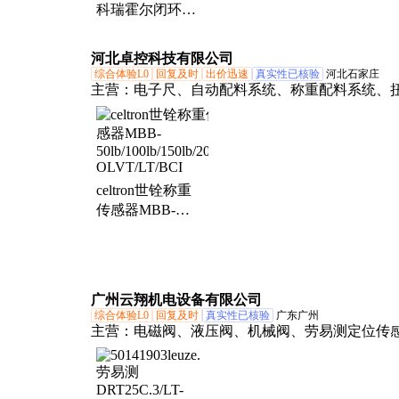
科瑞霍尔闭环电
流传感器输入
1000A输出
河北卓控科技有限公司
200mA供电24V
综合体验L0
回复及时
出价迅速
真实性已核验
河北石家庄
主营：
电子尺、自动配料系统、称重配料系统、
感器、HBM传感器、压力传感器变送器、力传感
致伸缩位移传感器、拉杆式滑块式位移传感器、
感器、电磁振动给料机、自动配料设备、真空上
送机投料机、粉体输送系统、配料混合系统、称
celtron世铨称重
块、电子仪表、滚珠丝杠电机丝杆、自动罐装秤
传感器MBB-
50lb/100lb/150lb/200lbs
OLVT/LT/BCI
广州云翔机电设备有限公司
综合体验L0
回复及时
真实性已核验
广东广州
主营：
电磁阀、液压阀、机械阀、劳易测定位传
齿轮泵、叶片泵、柱塞泵、液压马达、电动执行
速机