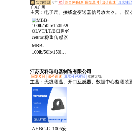
8年
档
综合体验L0
回复及时
出价迅速
真实性
广东广州
主营：
电子尺、接线盒变送器信号放大器。、仪
表、扭矩传感器、HBM传感器、压力传感器、力
器、磁致伸缩位移传感器、拉杆式滑块式位移传
测力传感器、拉压力传感器、称重传感器、自动
统、称重配料系统、电磁振动给料机、自动配料
MBB-
真空上料机输送机投料机、粉体输送系统、配料
100lb/50lb/150lb/200lbs
统、称重模块、电子仪表、滚珠丝杠电机丝杠、
OLVT/LT/BCI世
料机投料站、自动灌装秤灌装机、称重显示控制
铨celtron称重传
江苏安科瑞电器制造有限公司
感器
回复及时
出价迅速
真实性已核验
江苏无锡
主营：
无线测温、开口互感器、数据中心监测装
量传感器、交流传感器、电动机保护器、电气接
测温、温湿度控制器、三相导轨电表、无线计量
力物联网仪表、变电所运维、电力监控系统、预
统、电瓶车充电桩、安全用电监控、能耗云平台
表、wifi电表、4G电表、隔离栅、高精度互感器
AHBC-LT1005安