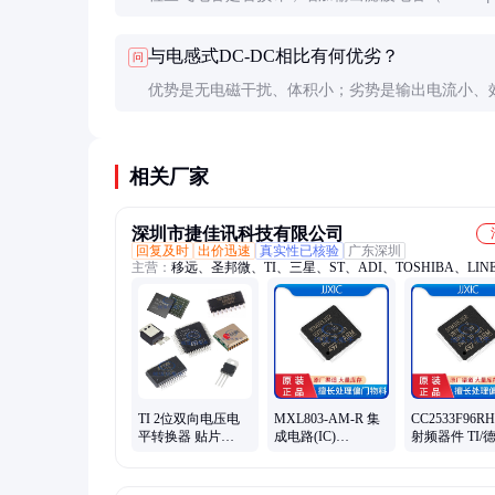
确保负载电流不超过额定值。
与电感式DC-DC相比有何优劣？
问
优势是无电磁干扰、体积小；劣势是输出电流小、
低（特别是在大压差时）。
相关厂家
深圳市捷佳讯科技有限公司
回复及时
出价迅速
真实性已核验
广东深圳
主营：
移远、圣邦微、TI、三星、ST、ADI、TOSHIBA、LIN
MuRATA、MB85RS64TP、lc86licek、发光二极管
TI 2位双向电压电
MXL803-AM-R 集
CC2533F96R
平转换器 贴片
成电路(IC)
射频器件 TI/
TXS0102DCUR
MAXLINEAR 封装
封装VQFN40
VSSOP-8 优质供应
QFN 批号21+
21+
21+