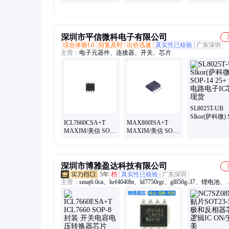
TO26-3 批次22+
1CPG236I FPG
现场可编程门
封装CSBGA-2
深圳市平信微科电子有限公司
综合体验L0
回复及时
出价迅速
真实性已核验
广东深圳
主营：
电子元器件、连接器、开关、芯片
SL8025T-UB
Slkor(萨科微) 
ICL7660CSA+T
MAX860ISA+T
14 25+ 集成
MAXIM/美信 SOP-
MAXIM/美信 SOP
子IC芯片现货
8 24+ 开关电容电压
24+ 开关电容电压
转换器芯片 电
转换器芯片 电子元
深圳市博雅盈达科技有限公司
5年
档
真实性已核验
广东深圳
主营：
smaj6.0ca、hef4040bt、ld7750rgr、gl850g-37、锂电池、
stn1hnk60、hef4046bt、sy7201abc、fds4435bz、nce60p04y、
aw8145csr、ika15n60t、iso7721dr、stp20nm60、nce01p13k、
hef4081bt、lm3150mhx、sy7203dbc、max485esa、irf840pbf、
fdms6681z、1318183-1、max660esa、bq32000dr、74hc123pw