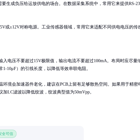
要生成负压给运放供电的场合。在数据采集系统中，常用它来提供RS-23
5V或±12V对称电源。工业传感器领域，常用它来适配不同供电电压的传
输入电压不要超过15V极限值，输出电流不要超过100mA。布局时应尽量
1-10μF）的引线长度，以降低等效串联电阻。

温环境会加速器件老化，建议在PCB上留有足够散热空间。如果用于精密
加LC滤波以降低纹波，纹波典型值为50mVpp。
 安全可信