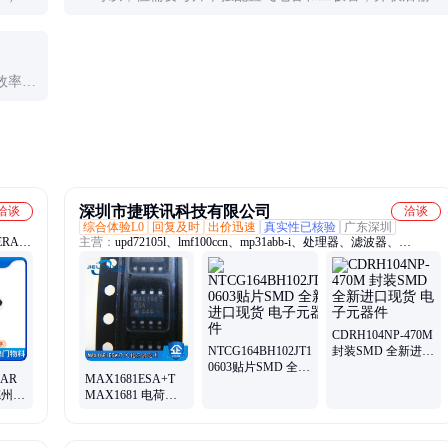
电流能力近似线性增加。
效率略
深圳市捷联讯科技有限公司
洽谈
洽谈
综合体验L0
回复及时
出价迅速
真实性已核验
广东深圳
ERA、
主营：
upd72105l、lmf100ccn、mp31abb-i、处理器、滤波器、
td87c51fa、fdg1024nz、ih5020cpa、ua710hmqb、tcm3105nl、
rop101134、op15aj883、udk2559bt、lk1608r18m、lk1608r18k、
lk2125r15k、hk10057n5j、lk16085r6m、hk1608r18j、lk21253r3k、
lk1608r56k、lk16081r8k、hk10052n2s、hk1005r27j、lk16081r5k
CDRH104NP-470M
NTCG164BH102JT1
封装SMD 全新进口
0603贴片SMD 全新
现货 电子元器件
HAR
MAX1681ESA+T
进口现货 电子元器
德州
MAX1681 电荷泵
件
 批次
转换开关电压调节
器 SOP-8 集成电路
芯片