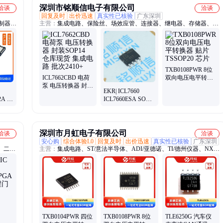
深圳市铭顺信电子有限公司
洽谈
洽谈
回复及时
出价迅速
真实性已核验
广东深圳
抑制器、
主营：
集成电路、保险丝、场效应管、连接器、继电器、存储器、传
、
感器、光电耦合器、模数转换器、8位微控制器、固态继电器、定向
耦合器、运算放大器、加速度传感器、板对板连接器、步进电机驱动
芯片、红外遥控接收头、内存芯片
TXB0108PWR 8位
ICL7662CBD 电荷
双向电压电平转换
泵 电压转换器 封装
器 贴片TSSOP20 芯
EKR| ICL7660
SOP14 仓库现货 集
片
 2A 电
ICL7660ESA SOP8
成电路 批次2410+
开关电容电压转换
2
器 被动元器件
深圳市月虹电子有限公司
洽谈
洽谈
安心购
综合体验L0
回复及时
出价迅速
真实性已核验
广东深圳
、二极
主营：
集成电路、ST/意法半导体、ADI/亚德诺、TI/德州仪器、NXP/
恩智浦、ON/安森美
TXB0104PWR 四位
TXB0108PWR 8位
TLE6250G 汽车仪