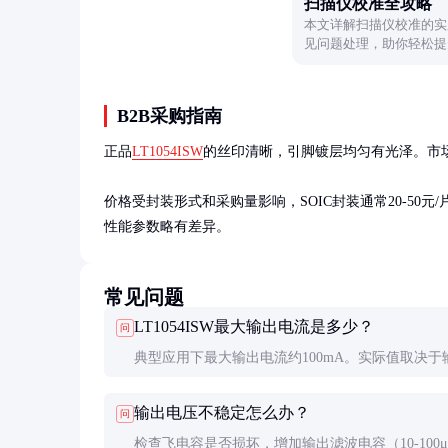
扫描仪校准全攻略
本文详解扫描仪校准的实
见问题处理，助你轻松提
B2B采购指南
正品
LT1054ISW
的丝印清晰，引脚镀层均匀有光泽。市场上
价格受封装形式和采购量影响，SOIC封装通常20-50元/
性能参数略有差异。
常见问题
LT1054ISW最大输出电流是多少？
问
典型应用下最大输出电流约100mA。实际值取决于
出电压差、环境温度和散热条件。
输出电压不稳定怎么办？
问
检查飞电容是否损坏，增加输出滤波电容（10-100μ