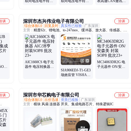
双向电压电平转换
双向电压电平转换
表高速CAN通讯易
A -
器芯片 TI 封装
器芯片 TI 封装
损芯片 INFINEON
阵列
TSSOP-14 批次24+
TSSOP-20 批次24+
封装SOP-8 批次24+
36
深圳市杰兴伟业电子有限公司
洽谈
洽谈
综合体验L0
回复及时
真实性已核验
广东深圳
主营：
精度62r、锂电池、to-247mos、缓冲器、放大器、传感器、解
码器、计数器、稳压器、控制器、tl064cpwr、microchip、纳芯威、
lm393dr2g、dip存储、直插led、lm339dr2g、英集芯、74hc595d8、英
飞凌、欧姆龙、华强北、整流管、JSM杰盛微
AIC1660CS 电子元
MC34063DR2G 电
SOP-
器件 电压转换器
子元器件 ON/安森
SIA906EDJ-T1-GE3
电路电
AIC/沛亨 封装
美 封装SOP8 批次
场效应管 VISHAY
SOP8 批次23+
23+
封装QFN6 批次23+
深圳市华芯购电子有限公司
洽谈
洽谈
综合体验L0
出价迅速
资质已核验
广东深圳
主营：
模块 风扇 连接器 开关、集成电路芯片、特殊逻辑IC