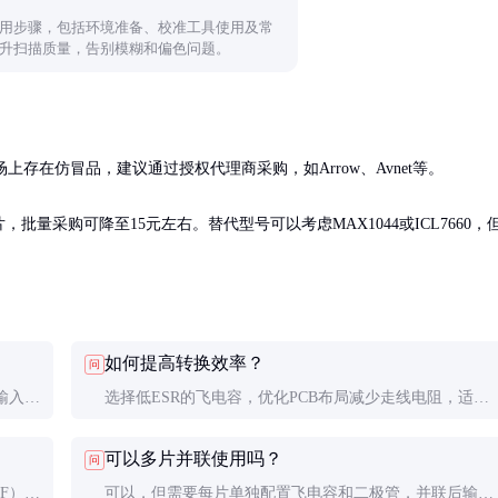
用步骤，包括环境准备、校准工具使用及常
升扫描质量，告别模糊和偏色问题。
存在仿冒品，建议通过授权代理商采购，如Arrow、Avnet等。

片，批量采购可降至15元左右。替代型号可以考虑MAX1044或ICL7660，
如何提高转换效率？
问
输入输
选择低ESR的飞电容，优化PCB布局减少走线电阻，适当
降低开关频率（可通过外部时钟调整）。
可以多片并联使用吗？
问
F），
可以，但需要每片单独配置飞电容和二极管，并联后输出