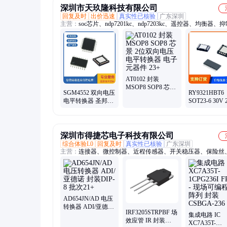
深圳市天玖隆科技有限公司
回复及时
出价迅速
真实性已核验
广东深圳
主营：
soc芯片、ndp7201kc、ndp7203kc、遥控器、均衡器、
比较器、触发器、闪光灯、ndp7935kc、tmi3252t*、sgm8417-1
ndp3110kc、sgm8417-2、sgm8250-2、ndp1340kc、ndp7824kc、
ndp2435kc、tmi6263ah、pwm控制、tmi6263al、ndp6802xx、
tmi3113h1、sgm4157yc、sti3508ca
AT0102 封装
MSOP8 SOP8 芯景
SGM4552 双向电压
RY9321HBT6
2位双向电压电平转
电平转换器 圣邦微
SOT23-6 30V
换器 电子元器件
电子 封装SOT23-6
子元器件 替代
23+
批次2023+
FR9801 FR980
深圳市得捷芯电子科技有限公司
综合体验L0
回复及时
真实性已核验
广东深圳
主营：
连接器、微控制器、近程传感器、开关稳压器、保险丝
管
AD654JN/AD 电压
转换器 ADI/亚德诺
IRF3205STRPBF 场
封装DIP-8 批次21+
集成电路 IC
效应管 IR 封装
XC7A35T-