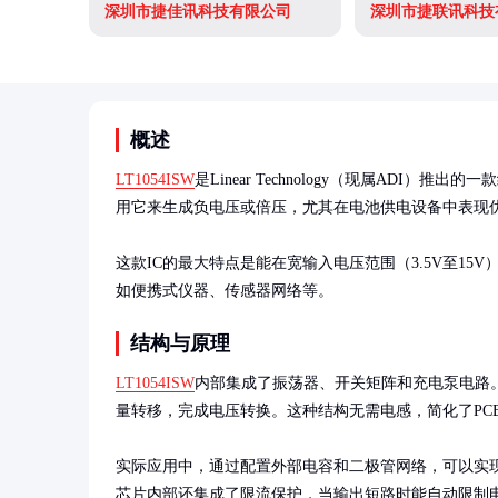
深圳市捷佳讯科技有限公司
深圳市捷联讯科技
概述
LT1054ISW
是Linear Technology（现属AD
用它来生成负电压或倍压，尤其在电池供电设备中表现优
这款IC的最大特点是能在宽输入电压范围（3.5V至15
如便携式仪器、传感器网络等。
结构与原理
LT1054ISW
内部集成了振荡器、开关矩阵和充电泵电路
量转移，完成电压转换。这种结构无需电感，简化了PCB
实际应用中，通过配置外部电容和二极管网络，可以实
芯片内部还集成了限流保护，当输出短路时能自动限制