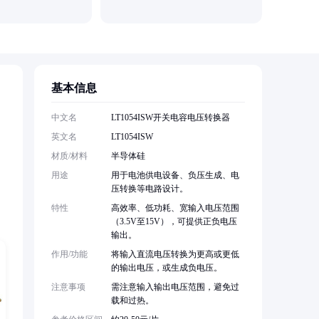
深圳市月
基本信息
中文名
LT1054ISW开关电容电压转换器
英文名
LT1054ISW
材质/材料
半导体硅
，
用途
用于电池供电设备、负压生成、电
压转换等电路设计。
特性
高效率、低功耗、宽输入电压范围
（3.5V至15V），可提供正负电压
输出。
作用/功能
将输入直流电压转换为更高或更低
的输出电压，或生成负电压。
注意事项
需注意输入输出电压范围，避免过
载和过热。