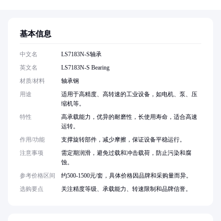
基本信息
中文名
LS7183N-S轴承
英文名
LS7183N-S Bearing
材质/材料
轴承钢
用途
适用于高精度、高转速的工业设备，如电机、泵、压
缩机等。
特性
高承载能力，优异的耐磨性，长使用寿命，适合高速
运转。
作用/功能
支撑旋转部件，减少摩擦，保证设备平稳运行。
注意事项
需定期润滑，避免过载和冲击载荷，防止污染和腐
蚀。
参考价格区间
约500-1500元/套，具体价格因品牌和采购量而异。
选购要点
关注精度等级、承载能力、转速限制和品牌信誉。