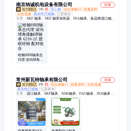
南京纳诚机电设备有限公司
洽谈
5年
档
安心购
综合体验L0
回复及时
出价迅速
真实性已核验
江苏南京
主营：
SKF 轴承、SKF 轴承加热器、INA轴承、各品牌进口轴
承、FAG轴承、NSK轴承、进口轴承、SKF 安装工具、SKF 激
光对中仪、SKF 油脂泵
哈轴HRB轴承总
代理 深沟球角接
触球轴承 6210-2Z
授权经销 配对组
合
常州新瓦特轴承有限公司
洽谈
4年
档
综合体验L1
回复及时
出价迅速
真实性已核验
江苏常州
主营：
进口轴承、SKF轴承、NSK轴承、FAG轴承、INA轴承、
NTN轴承、FYH轴承、LYC轴承、ZWZ轴承、HRB轴承、不锈
钢轴承、高温轴承
瑞典斯凯孚SKF
舍弗勒INA轴承