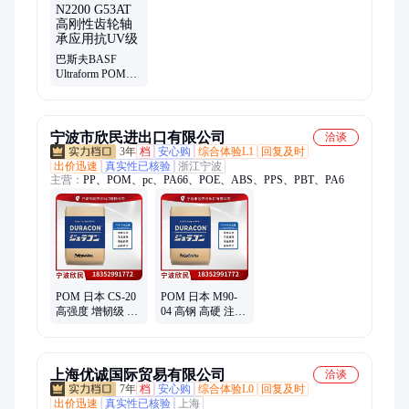
巴斯夫BASF
Ultraform POM
N2200 G53AT 高
刚性齿轮轴承应
用抗UV级
宁波市欣民进出口有限公司
洽谈
3年
档
安心购
综合体验L1
回复及时
出价迅速
真实性已核验
浙江宁波
主营：
PP、POM、pc、PA66、POE、ABS、PPS、PBT、PA6
POM 日本 CS-20
POM 日本 M90-
高强度 增韧级 轴
04 高钢 高硬 注塑
承 汽车零部件 电
级 可用于轴承加
器应用
工
上海优诚国际贸易有限公司
洽谈
7年
档
安心购
综合体验L0
回复及时
出价迅速
真实性已核验
上海