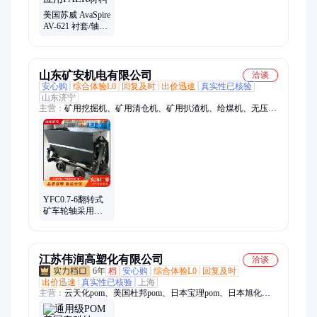
美国苏威 AvaSpire
AV-621 衬套/轴承
应用PAEK材料
山东矿安机电有限公司
洽谈
安心购
综合体验L0
回复及时
出价迅速
真实性已核验
山东济宁
主营：
矿用挖掘机、矿用清仓机、矿用扒渣机、给煤机、无压风
门、防水密闭门、气动隔膜泵、滚轮罐耳、皮带综保、矿用锂离
子蓄电池电源、矿用翻车机、小型挖掘机、洒水降尘装置、司控
道岔装置、空气炮、气动阻车器、气动卧闸、断带抓捕器、矿用
防爆摄像仪、跑车防护装置、压风供水自救装置、防水剂、履带
运输车、巷道修复机、矿用挖掘式装载机
YFC0.7-6翻转式
矿车轮轴采用了
滚柱轴承 有效地
减少了运行阻力
江苏伟润高塑化有限公司
洽谈
6年
档
安心购
综合体验L0
回复及时
出价迅速
真实性已核验
上海
主营：
云天化pom、美国杜邦pom、日本宝理pom、日本旭化成
pom、德国巴斯夫tpu、科思创tpu、奇美abs、德国朗盛pa66、美