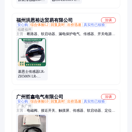
ZB100N 100P CN
ZB250AN LR-
ZB250AN CP AP
ZH500N P CP AP
ZH500
CN
福州洪恩裕达贸易有限公司
洽谈
安心购
综合体验L2
回复及时
出价迅速
真实性已核验
福建福州
主营：
断路器、软启动器、漏电保护电气、传感器、开关电源、
模块、继电器、编码器、变频器、触摸屏、马达保护器、多功能
表、行程限位开关、接触器、接近开关、隔离开关、双电源自动
转换开关、伺服电机、驱动器、温控器、线圈
基恩士传感器LR-
ZH500N LR-
ZH500P LR-
ZH500CP LR-
ZB100CP
广州哲鑫电气有限公司
洽谈
安心购
综合体验L0
回复及时
出价迅速
真实性已核验
广东广州
主营：
电磁阀、接近开关、触摸屏、传感器、软启动器、定位
阀、变频器、cpu模块、温控表、断路器、plc模块、框架断路
器、塑壳断路器