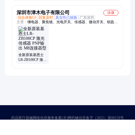
深圳市津木电子有限公司
洽谈
综合体验L0
回复及时
真实性已核验
广东深圳
主营：
继电器、聚焦镜、光电开关、传感器、微动开关、钥匙开
关、行程开关、纽扣电池、开关电源、接近开关、按钮开关、限
位开关、光纤镜头、导轨电源、光纤放大器、防水led电源、安全
门开关、按钮指示灯、温度控制器、紧急停止开关、开关面板安
装、二档旋钮开关、电流输出单元、红色急停开关、avn301nr急
停开关
全新原装基恩士
LR-ZB100CP 激光
传感器 PNP输出
M8连接器型
药品医疗器械网络信息服务备案(京)网药械信息备字（2021）第00159号
京ICP证030173号
京公网安备11000002000001号