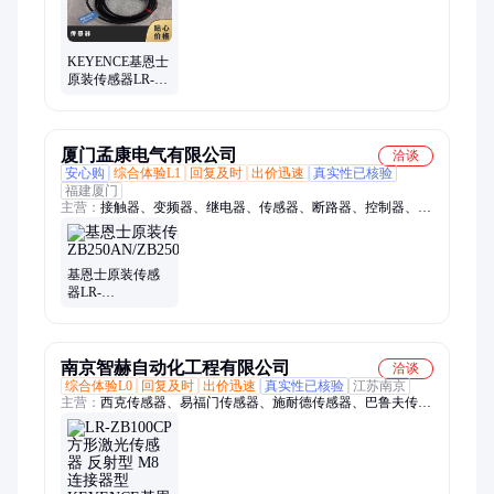
KEYENCE基恩士
原装传感器LR-
ZB100N 100P CN
ZB250AN CP AP
ZH500
厦门孟康电气有限公司
洽谈
安心购
综合体验L1
回复及时
出价迅速
真实性已核验
福建厦门
主营：
接触器、变频器、继电器、传感器、断路器、控制器、光
电开关、接近开关、空气开关、交直流开关、过载保护器、漏电
保护器、触摸屏、气缸、电磁阀、编码器、温控器、伺服电机、
液压马达、阀门定位器、模块、软启动器、开关电源、浪涌保护
基恩士原装传感
器、不间断电源
器LR-
ZB250AN/ZB250C3P/ZB250CP/ZB100C3P/ZH500N
南京智赫自动化工程有限公司
洽谈
综合体验L0
回复及时
出价迅速
真实性已核验
江苏南京
主营：
西克传感器、易福门传感器、施耐德传感器、巴鲁夫传感
器、邦纳传感器