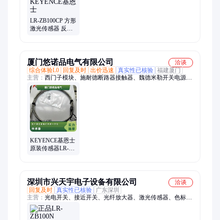
LR-ZB100CP 方形
激光传感器 反射
型 M8连接器型
KEYENCE基恩士
厦门悠诺品电气有限公司
洽谈
综合体验L0
回复及时
出价迅速
真实性已核验
福建厦门
主营：
西门子模块、施耐德断路器接触器、魏德米勒开关电源、
基恩士传感器、变频器、接近开关
KEYENCE基恩士
原装传感器LR-
ZB100N 100P CN
ZB250AN CP AP
240CB
深圳市兴天宇电子设备有限公司
洽谈
回复及时
真实性已核验
广东深圳
主营：
光电开关、接近开关、光纤放大器、激光传感器、色标传
感器、限位开关、位置感应器、磁性开关、PLC、触摸屏、热电
偶、热电阻