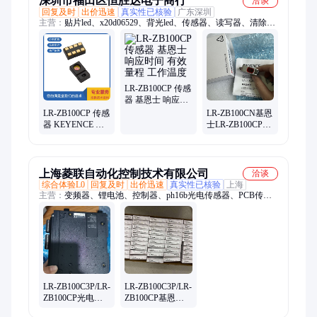
深圳市福田区恒胜达电子商行
洽谈
回复及时
出价迅速
真实性已核验
广东深圳
主营：
贴片led、x20d06529、背光led、传感器、读写器、清除
器、感测头、编码器、控制器、触摸屏、传感头、适配器、读码
器、数据线、消除器、放大器、蜂鸣器、光纤管、连接器、受光
器、连接线、摄像机、计数器、电磁阀、记录卡
LR-ZB100CP 传感
器 基恩士 响应时
间 有效量程 工作
LR-ZB100CP 传感
LR-ZB100CN基恩
温度
器 KEYENCE 测
士LR-ZB100CP
量范围 有效量程
LR-ZB100P LR-
工作温度
ZB250CP激光传
感器
上海菱联自动化控制技术有限公司
洽谈
综合体验L0
回复及时
出价迅速
真实性已核验
上海
主营：
变频器、锂电池、控制器、ph16b光电传感器、PCB传感
器、触摸屏、伺服电机、编码器、纠偏系统、电磁阀、限位开
关、磁粉张力、压力开关、断路器、定位器、仪器仪表、三菱编
码器、COPLEY驱动器、张力控制器、三桥控制器、三桥电眼
LR-ZB100C3P/LR-
LR-ZB100C3P/LR-
ZB100CP光电传
ZB100CP基恩光
感器贴心解答
电传感器接线