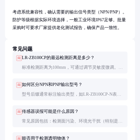
考虑系统兼容性，确认需要的输出信号类型（NPN/PNP）。
防护等级根据实际环境选择，一般工业环境IP67足够。批量
采购时可要求厂家提供老化测试报告，确保产品一致性。
常见问题
LR-ZB100CP的最远检测距离是多少？
问
标准检测距离为100mm，可通过调节灵敏度微调。实
际有效距离会受检测物体表面特性影响，建议在标称
距离的80%范围内使用以确保可靠性。
如何区分NPN和PNP输出型号？
问
型号后缀通常标注输出类型，如LR-ZB100CP-N表示
NPN输出，-P表示PNP输出。选购时需与控制系统输
入类型匹配，接错可能导致设备损坏。
传感器误报可能是什么原因？
问
常见原因包括：检测面污染、环境光干扰（特别是频
闪光源）、检测距离超出范围、电源电压不稳定等。
建议逐一排查这些因素。
能否用于检测透明物体？
问