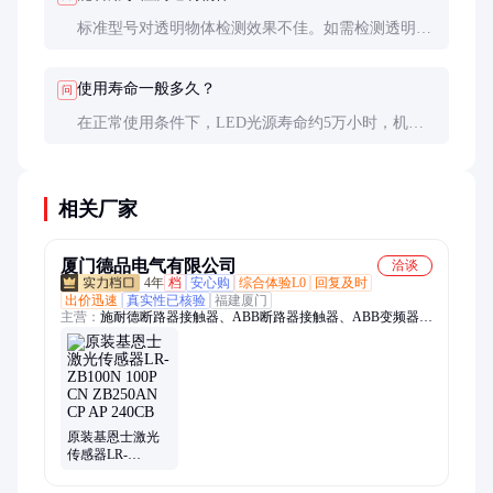
标准型号对透明物体检测效果不佳。如需检测透明材
料，可选用特殊型号或加装反射板，通过检测光路是
否被阻断来判断物体存在。
使用寿命一般多久？
问
在正常使用条件下，LED光源寿命约5万小时，机械
结构寿命更长。实际更换周期取决于使用环境，恶劣
环境下建议2-3年更换以保证可靠性。
相关厂家
厦门德品电气有限公司
洽谈
4年
档
安心购
综合体验L0
回复及时
出价迅速
真实性已核验
福建厦门
主营：
施耐德断路器接触器、ABB断路器接触器、ABB变频器、
基恩士传感器、AB罗克韦尔模块
原装基恩士激光
传感器LR-
ZB100N 100P CN
ZB250AN CP AP