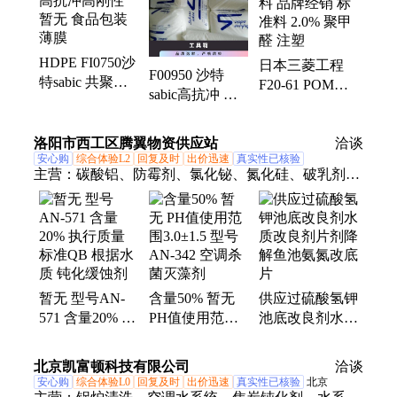
HDPE FI0750沙
日本三菱工程
F00950 沙特
特sabic 共聚高
F20-61 POM塑
sabic高抗冲 高
抗冲高刚性 暂
料 品牌经销 标
刚性HDPE 颗粒
无 食品包装薄
准料 2.0% 聚甲
薄膜 暂无
膜
洛阳市西工区腾翼物资供应站
醛 注塑
洽谈
安心购
综合体验L2
回复及时
出价迅速
真实性已核验
主营：
碳酸铝、防霉剂、氯化铋、氮化硅、破乳剂、
硅酸镁、磷酸铝、化学试剂、抗静电剂、乙酸乙酯、
氢氧化镁、焦磷酸钠、干燥通风、次磷酸镁、氯化氢
乙醇、氯化氢甲醇、聚丙烯酸钾、闪点提高剂、柴油
降凝剂、硫代硫酸铵、聚丙烯酰胺、多聚磷酸钠、25
公斤纸板桶、硫代乙醇酸钠、高分子絮凝剂
暂无 型号AN-
含量50% 暂无
供应过硫酸氢钾
571 含量20% 执
PH值使用范围
池底改良剂水质
行质量标准QB
3.0±1.5 型号
改良剂片剂降解
根据水质 钝化
AN-342 空调杀
鱼池氨氮改底片
北京凯富顿科技有限公司
洽谈
缓蚀剂
菌灭藻剂
安心购
综合体验L0
回复及时
出价迅速
真实性已核验
北京