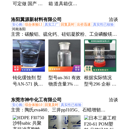
全 支持定制 诚
可定做 国产 适
箱 道具箱仪器
信经营
用 仪器想铝合
定做 EVA，珍
金 减震航空箱
珠棉 硬朗 流行
洛阳翼源新材料有限公司
洽谈
手拎
安心购
综合体验L1
真实工厂
回复及时
出价迅速
真实性已核验
河南洛阳
主营：
碳酸铝、硫化钙、硅铝凝胶粉、工业磷酸镁、
闪点提高剂、表面活性剂、耐火材料、水处理原材料
钝化缓蚀剂 型
型号an-361 有效
根据实际情况
号AN-571 执行
物质含量3% 企
型号296 企标 活
质量标准QB 暂
标 参考用量
性剂 液体 暂无
无 根据水质 含
40mg 暂无 酸液
管道缓蚀阻垢剂
东莞市神牛化工有限公司
洽谈
量20%
缓蚀剂
安心购
综合体验L0
回复及时
真实性已核验
主营：
陶氏eva460、三井ppJ105G、石蜡增韧
eva220w、三井eva260、热熔级eva250、普瑞曼
ppj105g