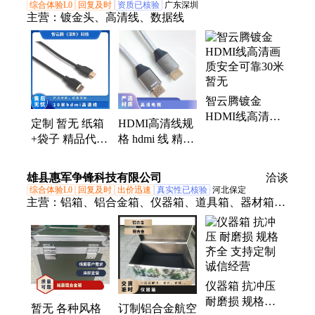
综合体验L0
回复及时
资质已核验
广东深圳
主营：
镀金头、高清线、数据线
智云腾镀金
HDMI线高清画
定制 暂无 纸箱
HDMI高清线规
质安全可靠30米
+袋子 精品代工
格 hdmi 线 精品
暂无
增值税 10米
代工 暂无 定制
hdmi高清线
纸箱+袋子 增值
雄县惠军争锋科技有限公司
洽谈
税
综合体验L0
回复及时
出价迅速
真实性已核验
河北保定
主营：
铝箱、铝合金箱、仪器箱、道具箱、器材箱、
附件箱、收纳箱、航空箱、工具箱、电子仪表箱、实
验仪器包装箱、消防器材箱、指挥作业箱、侦查作业
箱、勘测仪器包装箱、仪器仪表箱、乐器包装箱、舞
台道具箱、服装道具箱、运输储备箱、通讯设备箱、
仪器箱 抗冲压
五金工具箱、铝合金航空箱、产品展示箱、物资器材
耐磨损 规格齐
箱
暂无 各种风格
订制铝合金航空