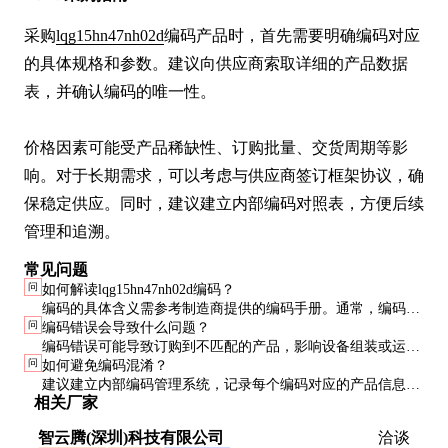
采购
lqg15hn47nh02d
编码产品时，首先需要明确编码对应
的具体规格和参数。建议向供应商索取详细的产品数据
表，并确认编码的唯一性。

价格因素可能受产品稀缺性、订购批量、交货周期等影
响。对于长期需求，可以考虑与供应商签订框架协议，确
保稳定供应。同时，建议建立内部编码对照表，方便后续
管理和追溯。
常见问题
问
如何解读lqg15hn47nh02d编码？
编码的具体含义需参考制造商提供的编码手册。通常，编码的
问
编码错误会导致什么问题？
不同部分可能代表产品系列、规格、批次等信息。建议联系供
编码错误可能导致订购到不匹配的产品，影响设备组装或运
应商获取详细解读。
问
如何避免编码混淆？
行。严重时可能造成生产线停机或设备损坏，务必仔细核对。
建议建立内部编码管理系统，记录每个编码对应的产品信息和
相关厂家
供应商联系方式。定期更新编码手册，确保信息的准确性。
智云腾(深圳)科技有限公司
洽谈