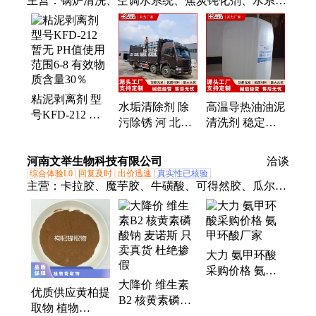
主营：
锅炉清洗、空调水系统、焦炭钝化剂、水系统
杀菌、阻垢分散剂、洗涤高温水、粉尘抑制剂、脱硫
增效剂、在线清洗剂、氧化除藻剂、杀菌灭藻剂、水
系统管道、无二氧化氯、空调冷凝器、金属表面油
污、清除附着藻类、烟气湿法脱硫、高电导反渗透、
通风系统清洗、空调风机盘管、导热油炉清洗、玻璃
粘泥剥离剂 型
鳞片胶泥、烟气脱硫脱硝、锅炉除垢除锈、填料水垢
水垢清除剂 除
高温导热油油泥
号KFD-212 暂
清洗
污除锈 河 北锅
清洗剂 稳定性
无 PH值使用范
炉除垢剂 资质
强 河 北在线积
围6-8 有效物质
齐全 凯富顿
碳清剂 支持定
河南文举生物科技有限公司
含量30％
洽谈
制 凯富顿
综合体验L0
回复及时
出价迅速
真实性已核验
主营：
卡拉胶、魔芋胶、牛磺酸、可得然胶、瓜尔豆
胶、沙蒿子胶、海藻酸钠、纳他酶素、食用明胶、聚
丙烯酸钠、甲基纤维素、酪蛋白酸钠、普鲁兰多糖、
乳酸链球菌素、食品级黄原胶
大力 氨甲环酸
采购价格 氨甲
大降价 维生素
环酸厂家
优质供应黄柏提
B2 核黄素磷酸
取物 植物
钠 麦诺斯 只卖