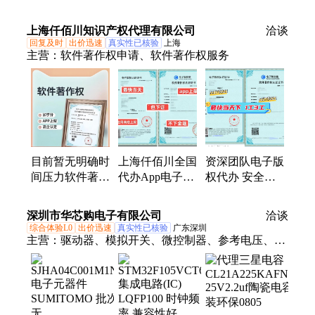
25KG/箱 麦诺斯
真货 杜绝掺假
暂无 24个月 否
上海仟佰川知识产权代理有限公司
洽谈
国标
回复及时
出价迅速
真实性已核验
上海
主营：
软件著作权申请、软件著作权服务
目前暂无明确时
上海仟佰川全国
资深团队电子版
间压力软件著作
代办App电子版
权代办 安全保
权可以考虑普通
权证书，保障版
密签署合同保障
件
权归属
深圳市华芯购电子有限公司
洽谈
综合体验L0
出价迅速
真实性已核验
广东深圳
主营：
驱动器、模拟开关、微控制器、参考电压、电
池管理、视频开关ic、仪表放大器、音频放大器、开
关稳压器、数字隔离器、精密放大器、运算放大器、
点火控制器、开关控制器、可编程门阵列、接口集成
电路、电容电阻