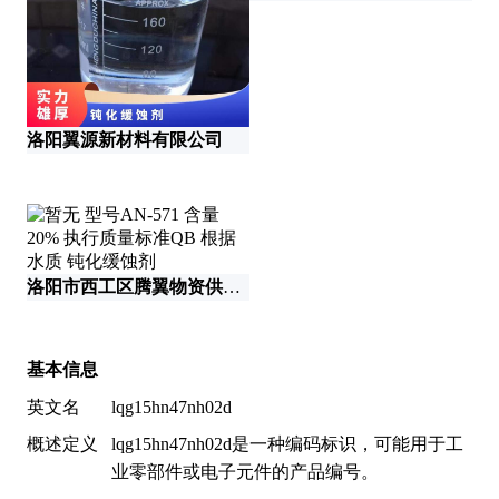
洛阳翼源新材料有限公司
洛阳市西工区腾翼物资供应站
智
基本信息
英文名
lqg15hn47nh02d
概述定义
lqg15hn47nh02d是一种编码标识，可能用于工
业零部件或电子元件的产品编号。