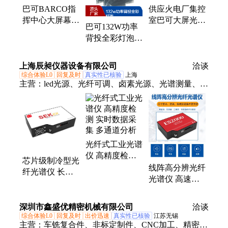
巴可BARCO指
供应火电厂集控
挥中心大屏幕光
室巴可大屏光源
巴可132W功率
学引擎组件
R9842807，
背投全彩灯泡
R7674056
R764741
R9842807 适用
于OV系列大屏
上海辰昶仪器设备有限公司
洽谈
幕
综合体验L0
回复及时
真实性已核验
上海
主营：
led光源、光纤可调、卤素光源、光谱测量、光
纤仪器、分二光纤、分多光纤、光纤光谱仪、荧光检
测仪、可调衰减器、角分辨光谱、针头特定光纤、卤
二合一光源、石英直通光纤
光纤式工业光谱
仪 高精度检测
芯片级制冷型光
实时数据采集
线阵高分辨光纤
纤光谱仪 长焦
多通道分析
光谱仪 高速技
高分辨率光学平
术、精细光谱分
台及光学组件设
辨能力
计
深圳市鑫盛优精密机械有限公司
洽谈
综合体验L0
回复及时
出价迅速
真实性已核验
江苏无锡
主营：
车铣复合件、非标定制件、CNC加工、精密零