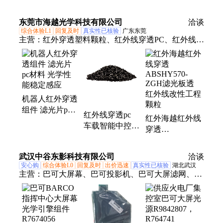
清高透 家居装
放大镜片定制
清高透 粘接强
饰化妆镜片 定
度达标 车载化
东莞市海越光学科技有限公司
制服务
洽谈
妆两用
综合体验L1
回复及时
真实性已核验
广东东莞
主营：
红外穿透塑料颗粒、红外线穿透PC、红外线穿
透PMMA、透红外光学塑料、红外线穿透ABS、红外
滤光板、红外滤光膜、红外滤光片
机器人红外穿透
组件 滤光片pc
红外线穿透pc
红外海越红外线
材料 光学性能
车载智能中控面
穿透
稳定感应
板专用 IR780防
ABSHY570-
红曝材料
ZGH滤光板透
武汉中谷东影科技有限公司
洽谈
红外线改性工程
安心购
综合体验L0
回复及时
出价迅速
真实性已核验
湖北武汉
颗粒
主营：
巴可大屏幕、巴可投影机、巴可大屏滤网、巴
可灯泡、巴可大屏幕维修、巴可滤网、巴可投影显
示、巴可控制器、巴可工程机、巴可设备维护