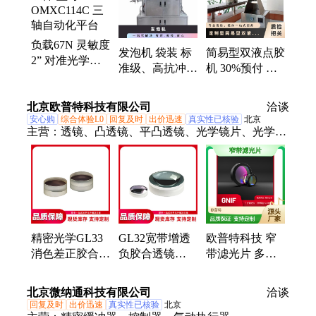
负载67N 灵敏度
发泡机 袋装 标
简易型双液点胶
2” 对准光学组
准级、高抗冲高
机 30%预付 型
件 型号
刚性 聚丙烯 品
号N88MCD 外
OMXC114C 三
牌经销 粉状 板
形尺寸300* 一
北京欧普特科技有限公司
轴自动化平台
洽谈
色
年
安心购
综合体验L0
回复及时
出价迅速
真实性已核验
北京
主营：
透镜、凸透镜、平凸透镜、光学镜片、光学透
镜、光学平晶、双凸透镜、平凹透镜、双凹透镜、非
球透镜、平凸柱面透镜、平凹柱面透镜、棱镜、直角
棱镜、偏振分光棱镜、反射镜、平凹球面反射镜、直
角反射镜、分光平片、宽带分光平片、滤光片、窄带
滤光片、带通滤光片、波片、正胶合消色差透镜
精密光学GL33
GL32宽带增透
欧普特科技 窄
消色差正胶合柱
负胶合透镜
带滤光片 多波
面透镜 可见光
420-680nm可见
长可选 直径
波段一维放大成
光消色差光学组
25.4mm
北京微纳通科技有限公司
洽谈
像组件
件
回复及时
出价迅速
真实性已核验
北京