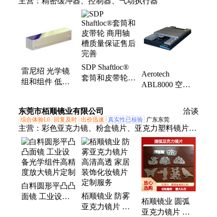
主营：
精密缓冲器、控制器、气动执行器
SDP Shaftloc®
雷尼绍 光学镜
Aerotech
套筒和皮带轮
组和组件 低热
ABL8000 空气
商用轴槽质量保
膨胀系数的玻璃
轴承直驱线性平
证售后完善
雷 尼绍
台 专业定制
东莞市栢顺镜业有限公司
洽谈
综合体验L0
回复及时
出价迅速
真实性已核验
广东东莞
主营：
彩色亚克力镜、粉盒镜片、亚克力塑料镜片加
工、方形圆角亚克力凸面镜、化妆盒贴膜玻璃镜片、
带膜玻璃镜片、亚克力凹面镜
白料圆形平凸凸
栢顺镜业 防雾
面镜 工业设备
栢顺镜业 圆弧
亚克力镜片 高
光学组件高精度
亚克力镜片 高