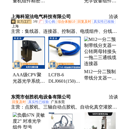
量机组件精密零
光学设备组件吊
检测设备组件外
件加工 光学仪
舱云台 铝合金
观件精密机械加
器铝合金零件
批量加工定制
上海科迎法电气科技有限公司
工
洽谈
CNC定制
3年
厂
安心购
综合体验L0
回复及时
真实性已核验
上海
主营：
集线器、连接器、控制器、电缆组件、分线
盒、航空插头、法兰螺母、防爆插头、高温插座、屏
蔽三通、预铸插头、金属插头、航空插座、接线螺
钉、电源插头、铠装线束、追光测试、终端电阻、阀
门连接线、监测传感器、带线接插件、铠装波纹管、
延长转接头、无线接收器、蓝色连接线
M12一分二预制
AAA级CPV聚
LCFB-6
带线分支器一公
光器光学系统光
DLJ0601(150)钢
转两母转接头一
学组件测试高度
丝编织橡胶护套
拖二三通线缆连
准直角太阳光模
连接器液压支架
东莞市创胜机电设备有限公司
接器
洽谈
拟器
电液控制配件
回复及时
真实性已核验
广东东莞
主营：
点胶机、三轴自动点胶机、自动化真空灌胶
机、打胶机