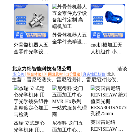
配件、CNC精密零配件加工、精密CNC加工、CNC
精密零件加工、五金件加工厂、数控CNC加工、机械
加工厂、五轴加工中心、四轴无人机配件加工、零配
件加工定制、CNC加工中心、cnc数控加工、五金机
外骨骼机器人五
械加工、CNC手板打样、车铣复合件加工、数控自动
金零件光学设备
车床、加工机电五金零件、cnc四轴加工中心、CNC
外骨骼机器人五
cnc机械加工无
组件定制 高端
加工厂、加工高端车轮毂、机加工汽车配件、折叠自
金零件光学设备
人机组件 小配
机加工
行车零配件
组件定制 高端
件小批量精密加
机加工
工
北京力纬智能科技有限公司
洽谈
安心购
综合体验L0
回复及时
出价迅速
真实性已核验
北京
主营：
雷尼绍测头、雷尼绍测针、雷尼绍对比仪、雷
尼绍对刀仪、冈本磨床、中村留机床、豪迈机床、雪
和转台、日研转台、机床、数控加工中心、蔡司三坐
标测量机
英国雷尼绍
杰瑞 立式定心
尼得科 龙门五
RENISHAW 绝
光学机床 用于
面加工中心
对值圆光栅
光学镜头组件高
MVR-Hx系列