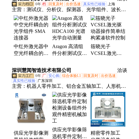
显微镜
析
6年
档
回复及时
出价迅速
真实性已核验
上海
主营：
测试仪、分析仪、探测器、光学组件、波长
计、激光器、红外观察镜、台式光源、光纤放大器、
激光控制器、光纤拉锥机、滤波器、光纤光栅、晶
体、隔离器
中红外激光器中
Aragon 高清组
筱晓光子
空光纤耦合的光
件分析测试仪
VCSEL激光驱
学组件 SMA连
HDCA100 光谱
动器操作简单结
接器
光学自动测量
构紧凑软件控制
深圳慧闻智造技术有限公司
洽谈
6年
厂
安心购
综合体验L1
回复及时
出价迅速
真实性已核验
广东深圳
主营：
机器人零件加工、铝合金五轴加工、人形机器
人关节加工、精密零件加工、精密机械加工、电机外
壳加工、汽车零件加工、海洋设备零件加工
供应光学影像筛
供应光学影像测
精密零件加工
选机零件定制