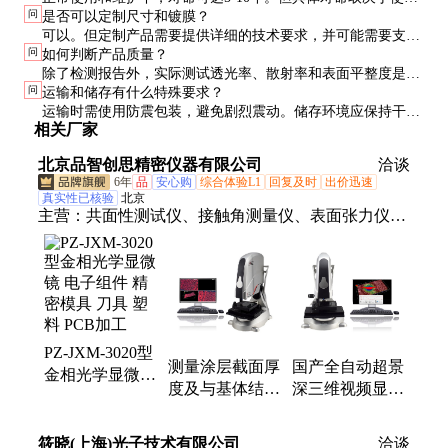
问
是否可以定制尺寸和镀膜？
环境和频率，建议每年进行一次专业检测。
可以。但定制产品需要提供详细的技术要求，并可能需要支付
问
如何判断产品质量？
额外的开发费用和延长交货周期。
除了检测报告外，实际测试透光率、散射率和表面平整度是最
问
运输和储存有什么特殊要求？
直接的方法。建议先索取样品进行验证。
运输时需使用防震包装，避免剧烈震动。储存环境应保持干
相关厂家
燥，温度在15-25°C之间，湿度低于60%。
北京品智创思精密仪器有限公司
洽谈
6年
品
安心购
综合体验L1
回复及时
出价迅速
真实性已核验
北京
主营：
共面性测试仪、接触角测量仪、表面张力仪、
金相测量光学显微镜、超低界面旋转滴张力仪、
TX500C、非接触粗糙度扫描仪、影像测量仪、细菌
口腔显微镜、金相显微镜、高温真空接触角测量仪、
水滴角测量仪、焊球共面性测试仪、超景深显微镜、
磨刀机显微镜、粗糙度仪、体式显微镜、一键式闪测
PZ-JXM-3020型
仪、熔深检测显微镜、旋转滴界面张力仪、全自动接
测量涂层截面厚
国产全自动超景
金相光学显微镜
触角测量仪、倾斜接触角测量仪、XR-14、机械稳定
度及与基体结合
深三维视频显微
电子组件 精密
性测试仪
的紧密程度 PZ-
镜表面形貌立体
模具 刀具 塑料
CS3500H超景深
显微高倍测量分
PCB加工
筱晓(上海)光子技术有限公司
洽谈