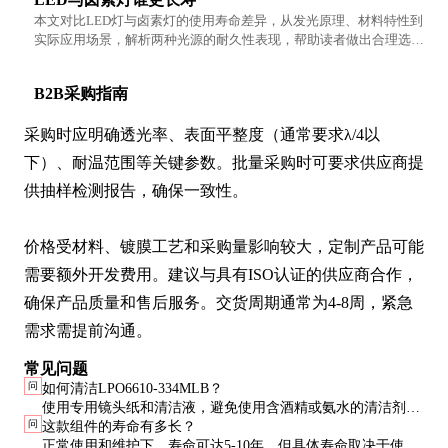
本文对比LED灯与卤素灯的使用寿命差异，从发光原理、材料特性到
实际应用场景，解析两种光源的耐久性表现，帮助读者做出合理选
择。
B2B采购指南
采购时应明确透光率、表面平整度（通常要求λ/4以
下）、耐温范围等关键参数。批量采购时可要求供应商提
供抽样检测报告，确保一致性。

价格受材料、镀膜工艺和采购量影响较大，定制产品可能
需要额外开发费用。建议与具有ISO认证的供应商合作，
确保产品质量和售后服务。交货周期通常为4-8周，紧急
需求需提前沟通。
常见问题
问
如何清洁LPO6610-334MLB？
使用专用镜头纸和清洁液，避免使用含酒精或氨水的清洁剂。
问
这款组件的寿命有多长？
擦拭时动作要轻柔，防止刮伤镀膜层。
正常使用和维护下，寿命可达5-10年。但具体寿命取决于使用