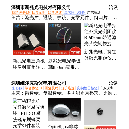
RESA30USA075B
精度定心加工与
一站式服务代理
深圳市新兆光电技术有限公司
洽谈
孔径75mm
检测
商
综合体验L0
回复及时
出价迅速
真实性已核验
广东深圳
主营：
滤光片、透镜、棱镜、光学元件、窗口片、反
射镜
新兆光电手持红
外激光测距仪
新兆光电三角棱
新兆光电光学玻
BP420nm带通滤
镜反射直角转向
璃850nm窄带红
光片交期快捷
光学精密仪器核
外光透过镀膜激
心组件光学元件
光感应镜片可打
深圳维尔克斯光电有限公司
洽谈
样
安心购
综合体验L1
回复及时
出价迅速
真实性已核验
广东深圳
主营：
微透镜、复眼透镜、多功能光束整形、光谱
仪、光斑分析仪、滤光片、显微镜载物台
OptoSigma非球