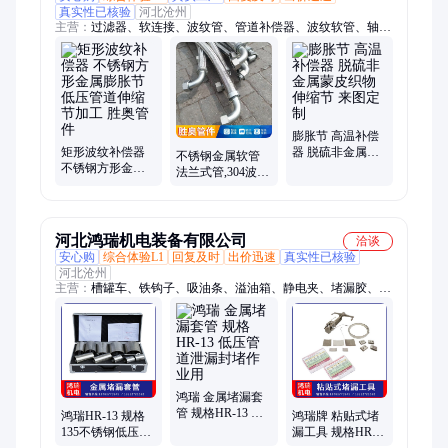
真实性已核验
河北沧州
主营：
过滤器、软连接、波纹管、管道补偿器、波纹软管、轴向
内压、分集水器、金属软管、织物补偿器、拉杆补偿器、蒙皮补
偿器、橡胶软接头、立式除污器、波纹补偿器、压力平衡波纹、
矩形金属波纹、接管法兰连接
膨胀节 高温补偿
矩形波纹补偿器
器 脱硫非金属蒙
不锈钢金属软管
不锈钢方形金属
皮织物伸缩节 来
法兰式管,304波纹
膨胀节 低压管道
图定制
管,316软连接,承
伸缩节加工 胜奥
压效果好
管件
河北鸿瑞机电装备有限公司
洽谈
安心购
综合体验L1
回复及时
出价迅速
真实性已核验
河北沧州
主营：
槽罐车、铁钩子、吸油条、溢油箱、静电夹、堵漏胶、液
柜车、砖瓦锤、展示柜、套管尺、磁力夹、吸油毡、采样器、取
样器、堵漏带、铜钳子、铜板子、保温壶、加油站、带捆绑、铁
皮剪、接地夹、斜嘴钳、防爆锯、防爆锹
鸿瑞 金属堵漏套
管 规格HR-13 低
鸿瑞HR-13 规格
鸿瑞牌 粘贴式堵
压管道泄漏封堵
135不锈钢低压管
漏工具 规格HR-2
作业用
道孔洞专用金属
低压管道作业封