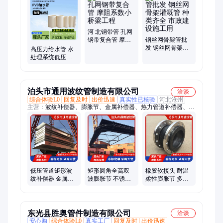
套管、渗水管、电力管、直埋管、绿化管、浇水管、取水管、排
污管、雨水管、渗透管、光缆管、塑料管
河 北钢带管 孔网
钢带复合管 摩阻
钢丝网骨架管批
系数小 桥梁工程
发 钢丝网骨架灌
高压力给水管 水
溉管 种类齐全 市
处理系统低压管
政建设施工用
道 耐腐蚀抗老化
款式齐全 皓程
泊头市通用波纹管制造有限公司
洽谈
综合体验L0
回复及时
出价迅速
真实性已核验
河北沧州
主营：
波纹补偿器、膨胀节、金属补偿器、热力管道补偿器、非
金属补偿器、通风蝶阀、非金属膨胀节、非金属软连接、电动风
门、橡胶软接头、风机软连接、不锈钢金属软管、橡胶补偿器、
星型卸料器、套筒补偿器、波纹管膨胀节、金属膨胀节、不锈钢
伸缩节、织物膨胀节
低压管道矩形波
矩形圆角全高双
橡胶软接头 耐温
纹补偿器 金属波
波膨胀节 不锈钢
柔性膨胀节 多种
纹管膨胀节 多种
波纹管补偿器 低
材质减振补偿器
规格不锈钢伸缩
压管道伸缩节
节
东光县胜奥管件制造有限公司
洽谈
安心购
综合体验L0
真实工厂
回复及时
出价迅速