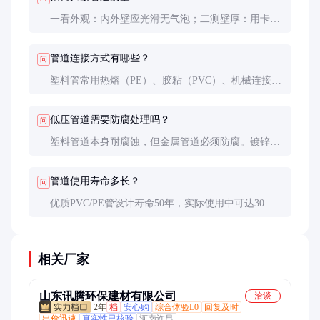
一看外观：内外壁应光滑无气泡；二测壁厚：用卡尺
测量，偏差不超过±5%；三做试压：1.5倍工作压力保
压30分钟无渗漏。
管道连接方式有哪些？
问
塑料管常用热熔（PE）、胶粘（PVC）、机械连接；
金属管多用螺纹、法兰或焊接。热熔连接可靠性最
高，但需要专业设备。
低压管道需要防腐处理吗？
问
塑料管道本身耐腐蚀，但金属管道必须防腐。镀锌管
锌层破损处需补刷防锈漆，埋地钢管应做三层PE防腐
处理。
管道使用寿命多长？
问
优质PVC/PE管设计寿命50年，实际使用中可达30年
以上。镀锌钢管约15-20年，环境恶劣时会缩短。定
期检查可延长使用寿命。
相关厂家
山东讯腾环保建材有限公司
洽谈
2年
档
安心购
综合体验L0
回复及时
出价迅速
真实性已核验
河南许昌