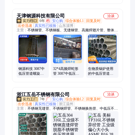
堵漏套管
堵用
天津钢源科技有限公司
洽谈
6年
档
安心购
综合体验L1
回复及时
出价迅速
真实性已核验
山东淄博
主营：
不锈钢管、不锈钢板、无缝钢管、高频焊翅片管、整体翅
片管、H型翅片管
钢源科技 3087中
32*4高频焊蛇形
生物质锅炉使用
低压管道螺旋翅
管 3087中低压无
的中低压管道无
片管 51*3.5高频
缝管道 锅炉省煤
缝管 3087锅炉内
焊开齿鳍片管
器用肋片管
循环无缝钢管
浙江五岳不锈钢有限公司
洽谈
7年
厂
安心购
综合体验L2
回复及时
出价迅速
真实性已核验
浙江温州
主营：
不锈钢无缝管、不锈钢焊管、不锈钢换热管、中低压不锈
钢管、脱脂不锈钢管、流体不锈钢管、不锈钢卫生管、精密不锈
钢管、卡套不锈钢管、电解不锈钢管、BA不锈钢管、304不锈钢
管、316L不锈钢管、2205不锈钢管、310S不锈钢管、不锈钢工业
管、低温不锈钢管、高压不锈钢管、薄壁不锈钢管、厚壁不锈钢