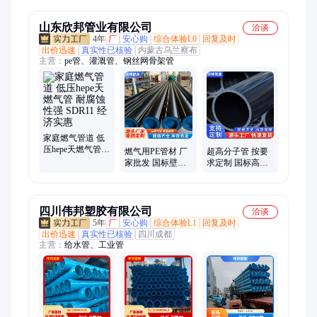
围蓖子 规格全可
700*800 现货销售
现货
定制
配送到厂
山东欣邦管业有限公司
洽谈
4年
厂
安心购
综合体验L0
回复及时
出价迅速
真实性已核验
内蒙古乌兰察布
主营：
pe管、灌溉管、钢丝网骨架管
家庭燃气管道 低
压hepe天燃气管
燃气用PE管材 厂
超高分子管 按要
耐腐蚀性强
家批发 国标壁厚
求定制 国标高性
SDR11 经济实惠
天然气输送 坚固
能 农业用管 物理
耐用
性能好
四川伟邦塑胶有限公司
洽谈
5年
厂
安心购
综合体验L1
回复及时
出价迅速
真实性已核验
四川成都
主营：
给水管、工业管