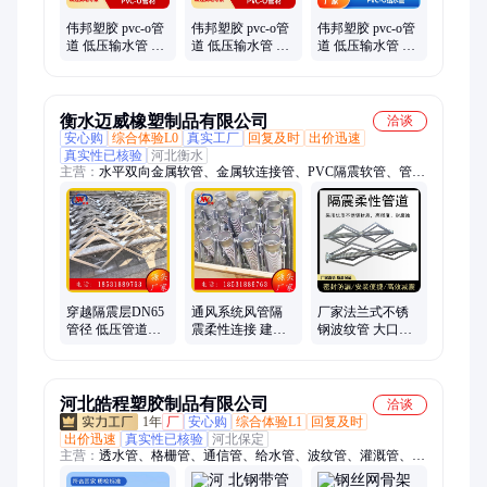
伟邦塑胶 pvc-o管
伟邦塑胶 pvc-o管
伟邦塑胶 pvc-o管
道 低压输水管 做
道 低压输水管 库
道 低压输水管 耐
工精细 全国供应
存充足 厂家供应
腐蚀 服务完善 生
产厂家
衡水迈威橡塑制品有限公司
洽谈
安心购
综合体验L0
真实工厂
回复及时
出价迅速
真实性已核验
河北衡水
主营：
水平双向金属软管、金属软连接管、PVC隔震软管、管道
柔性连接、穿隔震层管道、建筑隔震柔性连接管道、隔震层柔性
管道、柔性管道金属软管、FC-S隔震管道、304不锈钢管道、柔
性管道连接节点、管道软连接、低压直管隔震柔性连接、管道防
水柔性套管、橡胶软管水平安装、隔震金属软管、金属软管不锈
钢、金属软连接、金属软管水平安装、抗震隔震金属软管、隔震
软连接、GZR立面隔震柔性连、防水柔性套管、橡胶软管
穿越隔震层DN65
通风系统风管隔
厂家法兰式不锈
管径 低压管道隔
震柔性连接 建筑
钢波纹管 大口径
震柔性连接 通风
消防 给水管道 低
金属软管金属软
系统风管FG单向
压 无压管道
连接 横向隔震管
布置
河北皓程塑胶制品有限公司
洽谈
1年
厂
安心购
综合体验L1
回复及时
出价迅速
真实性已核验
河北保定
主营：
透水管、格栅管、通信管、给水管、波纹管、灌溉管、硅
芯管、通讯管、过滤管、保护管、修复管、供水管、输送管、护