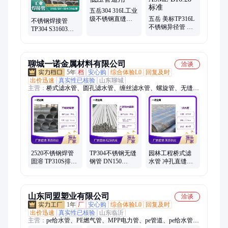
管、抛光不锈钢管、不锈钢水管、不锈钢仪表管、食品级不锈钢
管
五岳304 316L工业
级不锈钢直缝焊
五岳 美标TP316L
不锈钢焊接管
管 脱脂不锈钢管
不锈钢异径管 工
TP304 S31603工
低压管道用
业级偏心大小头
业焊管316L直缝
ASME B16.28标
自动焊 低压管道
准
用
聊城一诺金属材料有限公司
洽谈
5年
档
安心购
综合体验L0
回复及时
出价迅速
真实性已核验
山东聊城
主营：
桥式滤水管、圆孔滤水管、缠丝滤水管、螺旋管、无缝
管、不锈钢管
2520不锈钢焊管
TP304不锈钢无缝
园林工程桥式滤
固溶 TP310S排污
钢管 DN150
水管 冲孔直缝焊
中低压管道 大口
SCH10S 低压管道
接过滤管 螺旋井
径工业流体管
06Cr19Ni10卫生
壁管 500mm打井
管 精抛
管
山东同盟塑业有限公司
洽谈
1年
厂
安心购
综合体验L0
回复及时
出价迅速
真实性已核验
山东临沂
主营：
pe给水管、PE燃气管、MPP电力管、pe管道、pe给水管