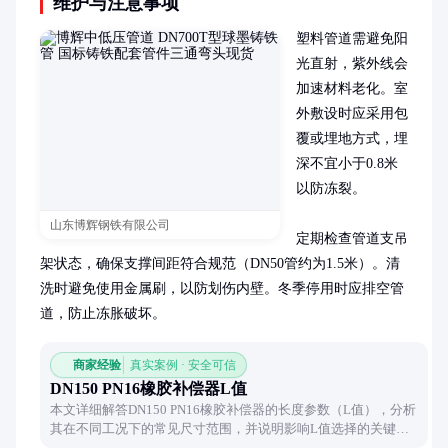
维护与注意事项
塑料管道需避免阳
光直射，紫外线会
加速材料老化。室
外敷设时应采用包
覆或埋地方式，埋
深不宜小于0.8米
以防冻裂。

山东博辉钢铁有限公司
定期检查管道支吊
架状态，确保支撑间距符合规范（DN50管约为1.5米）。清
洗时避免使用金属刷，以防划伤内壁。冬季停用时应排空管
道，防止冻胀破坏。
商家经验
真实案例 · 安全可信
DN150 PN16橡胶补偿器L值
本文详细解答DN150 PN16橡胶补偿器的长度参数（L值），分析
其在不同工况下的常见尺寸范围，并说明影响L值选择的关键因
素，帮助用户准确选型。