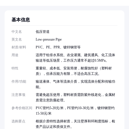
基本信息
中文名
低压管道
英文名
Low-pressure Pipe
材质/材料
PVC、PE、PPR、镀锌钢管等
用途
适用于给排水系统、农业灌溉、建筑通风、化工流体
输送等低压场景，工作压力通常不超过0.5MPa。
特性
重量轻、成本低、安装简便，耐腐蚀性好（塑料材
质），但承压能力有限，不适合高压工况。
作用/功能
输送液体、气体等流体介质，实现流体分配和传输功
能。
注意事项
需避免超压使用，塑料材质需防紫外线老化，金属材
质需注意防腐处理。
参考价格区间
PVC管约5-20元/米，PE管约10-30元/米，镀锌钢管约
15-50元/米
选购要点
根据介质特性选择材质，关注壁厚和环刚度指标，检
查产品认证和质保文件。