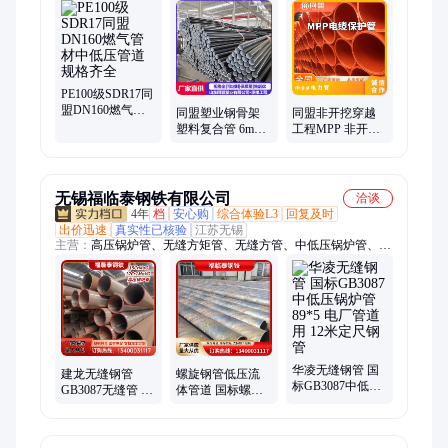
道、钢丝骨架复合管、pe排水管、HDPE管、pe灌溉管、pe管
材、pe燃气管、钢丝网骨架pe复合管、热熔pe管、hdpe管、给水
pe管、大口径pe管、pe拖拉管、PE穿线管
PE100级SDR17同
盟DN160燃气管
同盟塑业钢骨架
同盟非开挖穿越
材中低压管道 规
塑料复合管 6m国
工程MPP 非开挖
格齐全
标电熔连接 消防
管摩擦阻力厂家
市政低阻光滑管
定制
无锡福临泰钢铁有限公司
洽谈
4年
档
安心购
综合体验L3
回复及时
出价迅速
真实性已核验
江苏无锡
主营：
高压锅炉管、无缝方矩管、无缝方管、中低压锅炉管、异
型管、螺旋管、镀锌花纹板、厚壁无缝钢管零切
华凌无缝钢管 国
建龙无缝钢管
螺旋钢管低压流
标GB3087中低压
GB3087无缝管 耐
体管道 国标螺旋
锅炉管 89*5 电厂
中低压 低压管道
管输送液化石油
管道用 12米定尺
用219*25中低压
气用 螺旋焊管现
钢管
锅炉管
货