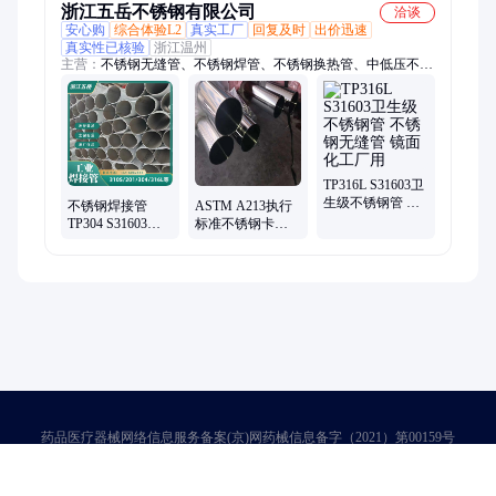
浙江五岳不锈钢有限公司
洽谈
安心购
综合体验L2
真实工厂
回复及时
出价迅速
真实性已核验
浙江温州
主营：
不锈钢无缝管、不锈钢焊管、不锈钢换热管、中低压不锈
钢管、脱脂不锈钢管、流体不锈钢管、不锈钢卫生管、精密不锈
钢管、卡套不锈钢管、电解不锈钢管、BA不锈钢管、304不锈钢
管、316L不锈钢管、2205不锈钢管、310S不锈钢管、低温不锈钢
管、高压不锈钢管、薄壁不锈钢管、厚壁不锈钢管、不锈钢工业
管、食品卫生级不锈钢管、酸洗不锈钢管、不锈钢水管、不锈钢
盘管、321不锈钢管
TP316L S31603卫
生级不锈钢管 不
不锈钢焊接管‌
ASTM A213执行
锈钢无缝管 镜面
TP304 S31603工
标准不锈钢卡套
化工厂用
业焊接管316L直
管 规格齐全 原厂
缝 自动焊 低压管
保质 全国配送
道用
药品医疗器械网络信息服务备案(京)网药械信息备字（2021）第00159号
京ICP证030173号
京公网安备11000002000001号