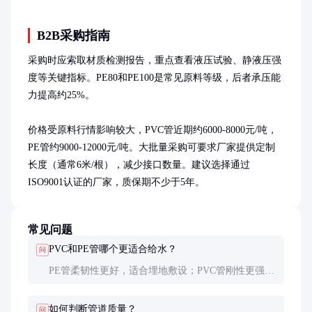
B2B采购指南
采购时应索取材质检测报告，重点查看液压试验、静液压强
度等关键指标。PE80和PE100是常见原料等级，后者承压能
力提高约25%。

价格受原料行情影响较大，PVC管近期约6000-8000元/吨，
PE管约9000-12000元/吨。大批量采购可要求厂家提供定制
长度（通常6米/根），减少接口数量。建议选择通过
ISO9001认证的厂家，质保期不少于5年。
常见问题
PVC和PE管哪个更适合给水？
问
PE管柔韧性更好，适合埋地敷设；PVC管刚性更强，
适合明装。给水系统优先选用PE管，因其耐低温性能
更优，且连接可靠性更高。
如何判断管道质量？
问