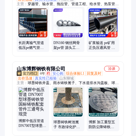
主营：
穿越管、输水管、拖拉管、管道工程、给水管、热泵管、
燃气管、穿线管、供水管、疏浚管、供水排水、自来水管、打孔
渗透管、农田灌溉管、农业灌溉pe管、油田燃气输送、燃气输送
管线、商业燃气输送
长距离输气管道
DN160 钢丝网骨
矿浆输送 pe矿用
低压pe燃气管
架pe管 源头工厂
正负压通风管 规
DN63 防腐耐酸碱
抗冲击韧性好 铁
格齐全 性能可靠
按需定制
路公路工程
DN160
山东博辉钢铁有限公司
洽谈
4年
档
安心购
综合体验L1
回复及时
出价迅速
真实性已核验
山东聊城
主营：
球墨铸铁井盖、雨水铸铁篦子、下水道排水沟盖板、球墨
铸铁窨井盖、球墨铸铁管及管件
博辉中低压管道
球墨铸铁树池篦
博辉 加工重型五
DN700T型球墨铸
子 市政绿化护树
防防尘降铸铁井
铁管 国标铸铁配
盖板 圆形方形树
盖 700*900
套管件三通弯头