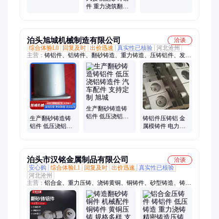
铸件 消失模低压
压铸造 重力浇铸
件 重力浇筑翻砂
铸造 铝合金压铸
精密铸造
铸件 消失模低压
件
铸造 铝合金压铸
件
泊头旭城机械制造有限公司
洽谈
综合体验L0
回复及时
出价迅速
真实性已核验
河北沧州
主营：
铸铝件、铝铸件、翻砂铸造、重力铸造、压铸铝件、发动
机配件、阀门
生产翻砂铸造铸
铝件 低压浇铝铸
生产翻砂铸造铸
铸铝件压铸铝 金
造件 汽车配件 支
铝件 低压浇铝铸
属模铸件 电力金
持定制 旭城
造件 汽车配件 支
具砂型铝件非标
持定制
定制定加工
泊头市汉铭金属制品有限公司
洽谈
安心购
综合体验L1
回复及时
出价迅速
真实性已核验
河北沧州
主营：
铝合金、重力压铸、浇铸黄铜、铜铸件、砂型铸造、铸件
定制、铸铝件、压铸铝件、球墨铸铁件、铝合金压铸件、铝铸
件、非标定做、机械五金、模具