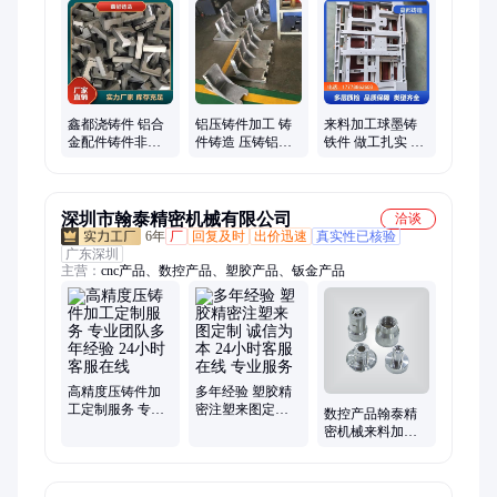
鑫都浇铸件 铝合
铝压铸件加工 铸
来料加工球墨铸
金配件铸件非标
件铸造 压铸铝件
铁件 做工扎实 一
砂型浇铸 质量保
翻砂铸铝 支持定
站式加工服务
证
制 鑫都
深圳市翰泰精密机械有限公司
洽谈
6年
厂
回复及时
出价迅速
真实性已核验
广东深圳
主营：
cnc产品、数控产品、塑胶产品、钣金产品
高精度压铸件加
多年经验 塑胶精
工定制服务 专业
密注塑来图定制
数控产品翰泰精
团队多年经验 24
诚信为本 24小时
密机械来料加工
小时客服在线
客服在线 专业服
服务厂家直售
务