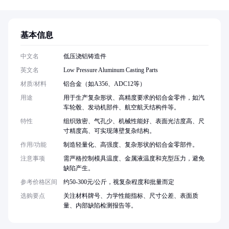
基本信息
中文名
低压浇铝铸造件
英文名
Low Pressure Aluminum Casting Parts
材质/材料
铝合金（如A356、ADC12等）
用途
用于生产复杂形状、高精度要求的铝合金零件，如汽
车轮毂、发动机部件、航空航天结构件等。
特性
组织致密、气孔少、机械性能好、表面光洁度高、尺
寸精度高、可实现薄壁复杂结构。
作用/功能
制造轻量化、高强度、复杂形状的铝合金零部件。
注意事项
需严格控制模具温度、金属液温度和充型压力，避免
缺陷产生。
参考价格区间
约50-300元/公斤，视复杂程度和批量而定
选购要点
关注材料牌号、力学性能指标、尺寸公差、表面质
量、内部缺陷检测报告等。