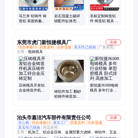
马兰井 铝铸件 铸
岩石混凝土破碎
非标定制铸造铝
造铝 表面铁氟龙
镐配件缸体壳体
件 铸造铝 模具 浇
处理 毛坯铝件定
铸造铝件 设计开
铸压铸多种工艺
制
模定做 源头工厂
东莞市虎门新恒捷模具厂
洽谈
综合体验L0
回复及时
出价迅速
真实性已核验
广东东莞
主营：
电铸模具
压铸模具开发铝
新恒捷JK008电铸
合金铸造件机床
模具 多年行业经
铸铝件加工 翻砂
压铸件加工锌合
验 单型腔模具 卧
铝铸件铸造加工
金压铸定制
式排列 高效加工
重力浇铸砂型铸
件模具
泊头市嘉洁汽车部件有限责任公司
洽谈
安心购
综合体验L0
真实工厂
回复及时
出价迅速
真实性已核验
河北沧州
主营：
机加工、铝合金压铸、金属型重力浇铸、铸铝件、五金冲
压件、铝合金低压铸造、翻沙铸铝件、低压铸铝、低压铸造、浇