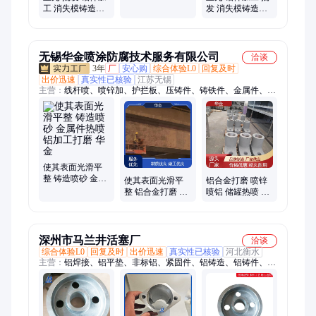
具 异型铝件铸造
工 消失模铸造模
发 消失模铸造模
规格齐全 支持验
具 异型铝件铸造
具 异型铝件铸造
厂
服务专业 优质商
全国可发 标准国
家
标
无锡华金喷涂防腐技术服务有限公司
洽谈
3年
厂
安心购
综合体验L0
回复及时
出价迅速
真实性已核验
江苏无锡
主营：
线杆喷、喷锌加、护拦板、压铸件、铸铁件、金属件、碳
钢件、压风机、龙门架、钢结构、石榴石、锌合金、喷涂加、铝
合金、旋转架、金刚板、铁打磨、喷漆项、架子管、铁管喷、喷
漆加、铝加工、玻璃珠、锈钢材、护栏类
使其表面光滑平
整 铸造喷砂 金属
使其表面光滑平
铝合金打磨 喷锌
件热喷 铝加工打
整 铝合金打磨 旧
喷铝 储罐热喷 使
磨 华金
铁门翻新 钢结构
其表面光滑平整
热喷 华金
华金
深州市马兰井活塞厂
洽谈
综合体验L0
回复及时
出价迅速
真实性已核验
河北衡水
主营：
铝焊接、铝平垫、非标铝、紧固件、铝铸造、铝铸件、配
件活塞、气缸配件、铝精铸件、铝合金铸件、压缩机配件、机械
铝配件、发动机配件、铝合金铸造、排气阀配件、毛坯铸造铝、
空压机、浇铸模具、中型活塞、铝表面处理、复盛压缩机、压缩
机活塞、发动机活塞、低温切断阀、润滑铝合金