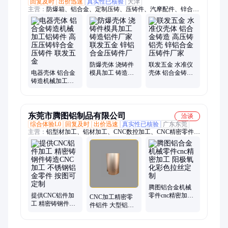
回复及时
出价迅速
真实性已核验
天津
主营：
防爆箱、铝合金、定制压铸、压铸件、汽摩配件、锌合金
铸件、配件通用扶手、压铸扶手、联发五金、仪表壳体、防爆壳
体、锌合金压扣、吊篮提升机、座汽车扶手、防爆铝壳体、汽车
中央扶手、提升机分绳器、锌合金分绳器、防爆接线盒铝
防爆壳体 浇铸件
联发五金 水准仪
电器壳体 铝合金
模具加工 铸造铝
壳体 铝合金铸造
铸造机械加工铝
件厂家 联发五金
高压铸铝壳 锌铝
铸件 高压压铸锌
锌铝合金压铸件
合金压铸件厂家
合金压铸件 联发
厂
五金
东莞市腾图铝制品有限公司
洽谈
综合体验L0
回复及时
出价迅速
真实性已核验
广东东莞
主营：
铝型材加工、铝材加工、CNC数控加工、CNC精密零件加
工、汽车零件非标定制、医疗铝件CNC、非标零件CNC加工、
cnc精密铝件、铝合金cnc加工、铝制品加工、阳极氧化、铝板加
工、铝型材非标定制、铝外壳加工、数控车削、机械加工、冲压
加工、专业铝制品CNC、硬质氧化、抗UV氧化、喷砂氧化、cnc
电脑锣加工、CNC机加工、散热器铝型材
腾图铝合金机械
提供CNC铝件加
零件cnc精密加工
CNC加工精密零
工 精密铸钢件铸
阳极氧化彩色拉
件铝件 大型铝合
造CNC加工 不锈
丝定制
金数控加工 金属
钢铝金零件 按图
铸造件可非标定
可定制