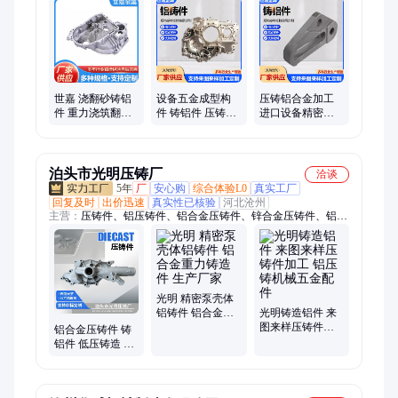
不锈钢铸造厂、铝合金铸件厂家、压铸铝件、砂铸件、压铸件、
铸铁件、铸铜件、翻砂铸造、铝合金、铝制模具
世嘉 浇翻砂铸铝
设备五金成型构
压铸铝合金加工
件 重力浇筑翻砂
件 铸铝件 压铸浇
进口设备精密压
铸件 消失模低压
制依托原厂承接
铸 精密CNC加工
铸造 铝合金压铸
个性化加工
铸铝件 五轴数控
件
cnc
泊头市光明压铸厂
洽谈
5年
厂
安心购
综合体验L0
真实工厂
回复及时
出价迅速
真实性已核验
河北沧州
主营：
压铸件、铝压铸件、铝合金压铸件、锌合金压铸件、铝铸
件
光明 精密泵壳体
铝铸件 铝合金重
光明铸造铝件 来
力铸造件 生产厂
图来样压铸件加
铝合金压铸件 铸
家
工 铝压铸机械五
铝件 低压铸造 精
金配件
密铸造压铸铝件
精加工