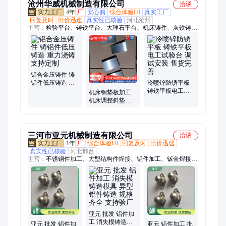
沧州华威机械制造有限公司
洽谈
4年
厂
安心购
综合体验L0
真实工厂
回复及时
出价迅速
真实性已核验
河北沧州
主营：
检验平台、铸铁平台、大理石平台、机床铸件、灰铁铸
件、消失模铸件、划线平台、铸铁平板、T型槽平台、三维柔性
焊接平台、垫铁、地轨、铸铁弯板、铸铁平尺、铝镁平尺、大型
铸铁平台、电机试验平台、铁地板、柔性多孔焊接平台、焊接平
台、现货开槽平台、攻丝机平台、装配平台、T型槽工作台
铝合金压铸件 铸
铝件低压铸造 重
冷喷锌防锈平板
力浇铸 支持定制
铸铁平板电工试
机床钢垫板加工
验台 调试安装 售
机床调整斜垫铁
货完善
多规格按需加工
三河市亚元机械制造有限公司
洽谈
1年
厂
综合体验L0
回复及时
出价迅速
真实性已核验
河北邢台
主营：
不锈钢件加工、大型结构件焊接、铝件加工、钣金焊接、
不锈钢焊接
亚元 批发 铝件加
工 消失模铸造模
亚元 批发 铝件加
亚元 铝件加工 批