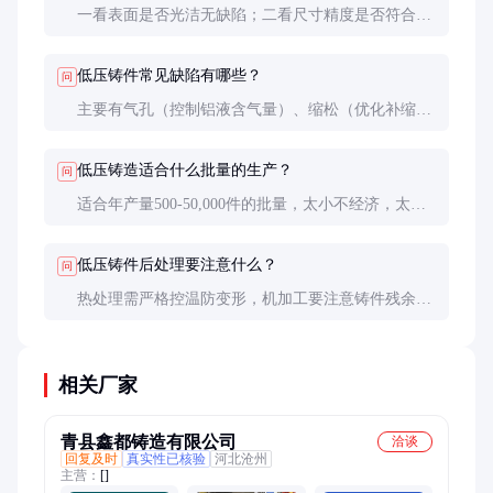
一看表面是否光洁无缺陷；二看尺寸精度是否符合图
纸；三看力学性能测试报告；四看X光探伤结果（关
键部位需达到ASTM E505 2级以上）。
低压铸件常见缺陷有哪些？
问
主要有气孔（控制铝液含气量）、缩松（优化补缩系
统）、冷隔（提高模温）、夹渣（加强熔炼过滤）
等，需针对性改进工艺。
低压铸造适合什么批量的生产？
问
适合年产量500-50,000件的批量，太小不经济，太大
效率不如高压铸造。柔性生产线可兼顾多品种中小批
量生产。
低压铸件后处理要注意什么？
问
热处理需严格控温防变形，机加工要注意铸件残余应
力，表面处理前需彻底清洗脱模剂残留。焊接需采用
专用焊丝和工艺。
相关厂家
青县鑫都铸造有限公司
洽谈
回复及时
真实性已核验
河北沧州
主营：
[]