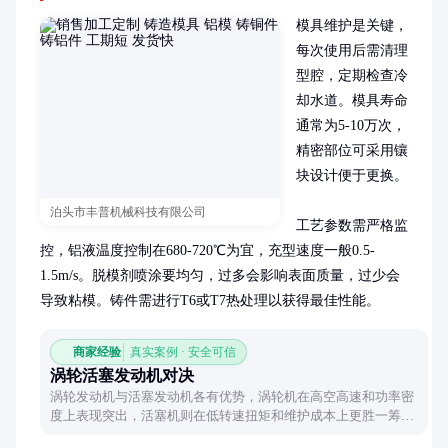
模具维护是关键，
每次使用后需清理
型腔，定期检查冷
却水道。模具寿命
通常为5-10万次，
精密部位可采用镶
块设计便于更换。

泊头市丰普机械科技有限公司
工艺参数需严格监
控，铝液温度控制在680-720℃为宜，充型速度一般0.5-
1.5m/s。脱模剂喷涂要均匀，过多会影响表面质量，过少会
导致粘模。铸件需进行T6或T7热处理以获得最佳性能。
商家经验
真实案例 · 安全可信
涡轮活塞发动机对决
涡轮发动机与活塞发动机各有优势，涡轮机在高空高速和功率密
度上表现突出，活塞机则在低转速扭矩和维护成本上更胜一筹。
本文从性能特点、适用场景和技术差异三方面进行客观对比，帮