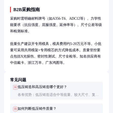
助读者根据实际需求选择合适的动力方案。
B2B采购指南
采购时需明确材料牌号（如A356-T6、ADC12等）、力学性
能要求（抗拉强度、屈服强度、延伸率等）、尺寸公差等级
和检测标准。

批量生产建议开专用模具，模具费用约5-20万元不等。小批
量可采用共用模架+专用模芯的方式降低成本。质量管控要
点包括X光探伤、密封性测试、尺寸全检等。知名供应商有
中信戴卡、浙江万丰、广东鸿图等。
常见问题
低压铸造和高压铸造哪个更好？
问
各有优势：低压铸造适合中等批量、较大尺寸、复杂
薄壁件，组织更致密；高压铸造适合大批量、小型精
密件，生产效率更高但组织疏松。
如何判断低压铸件质量？
问