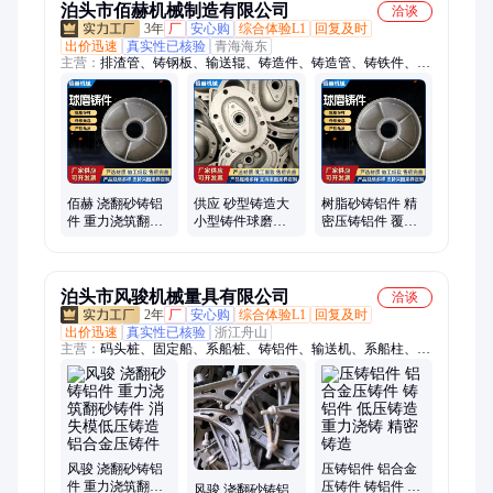
泊头市佰赫机械制造有限公司
洽谈
3年
厂
安心购
综合体验L1
回复及时
出价迅速
真实性已核验
青海海东
主营：
排渣管、铸钢板、输送辊、铸造件、铸造管、铸铁件、铁
铸件、铸钢件、钢铸件、灰铁件、压铸件、耐热舟、下底板、炉
台板、还原罐、耐热钢、导向板、耐磨管、下料管、耐磨钢、泡
沫模、挡砖圈、斜口管、炉底板、灰铸铁
佰赫 浇翻砂铸铝
供应 砂型铸造大
树脂砂铸铝件 精
件 重力浇筑翻砂
小型铸件球磨铸
密压铸铝件 覆膜
铸件 消失模低压
铁 金属型翻砂铝
砂铸件 翻砂铸造
铸造 铝合金压铸
铸件 砂 型铸铝件
砂型铝铸件 来样
件
加工
定制
泊头市风骏机械量具有限公司
洽谈
2年
厂
安心购
综合体验L1
回复及时
出价迅速
真实性已核验
浙江舟山
主营：
码头桩、固定船、系船桩、铸铝件、输送机、系船柱、系
缆桩、铸铁码头、铸铁羊角、栓船桩子、铸铁系船钩、铸铁拴船
墩、港口栓船柱、鸭嘴型带缆桩、铸铁铸钢圆柱、防撞橡胶护
舷、码头铸铁缆绳桩、码头铸铁栓船桩、圆底方底栓船桩、方底
铸铁带缆桩、橡胶护舷防撞块、方底铸钢栓船柱
风骏 浇翻砂铸铝
压铸铝件 铝合金
件 重力浇筑翻砂
压铸件 铸铝件 低
风骏 浇翻砂铸铝