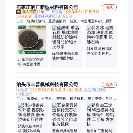
制
石家庄润广新型材料有限公司
洽谈
2年
厂
安心购
综合体验L1
回复及时
出价迅速
真实性已核验
山西大同
主营：
轻质碳酸钙、重质碳酸钙、硅灰、铸造用宝珠砂、膨润
土、高岭土、滑石粉、珍珠岩、凹凸棒土、贝壳粉、硅藻土、氧
化钙、氢氧化钙、氧化钙颗粒、木质纤维、沸石粉、沸石颗粒、
橡胶粉、蛭石、机制木炭、石英砂、白云石、白云石粉
斜发沸 皂粉添加
硫酸钡 重晶石粉
净化水体 饲料化
墙体地面射线防
肥用 绿沸石粉
厂家供应宝珠砂
护涂料 辐射防护
粉 铸造铝件抛光
铅水泥砂浆
清理用 模铸造砂
箱用陶粒砂
泊头市丰普机械科技有限公司
洽谈
安心购
综合体验L0
回复及时
出价迅速
真实性已核验
河北沧州
主营：
覆膜砂、射芯机、浇铸机、铸造模具、重力浇铸、自动壳
芯机、翻转壳芯机、重型全自动、双工位全自动、双工位双射头
消失模铝铸件开
模 覆膜砂铸造模
五金厨具铸造翻
销售加工定制 铸