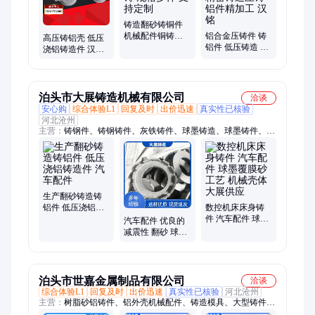
铸造翻砂铸铜件
机械配件铜铸件
铝合金压铸件 铸
高压铸铝壳 低压
黄铜压铸 规格多
铝件 低压铸造 重
浇铝铸造件 汉铭
样 支持定制
力浇铸 精密铸造
打磨表面处理 铸
压铸铝件精加工
铝件
汉铭
泊头市大展铸造机械有限公司
洽谈
安心购
综合体验L1
回复及时
出价迅速
真实性已核验
河北沧州
主营：
铸钢件、铸钢铸件、灰铁铸件、球墨铸造、球墨铸件、铸
铝件、消失模真空铸造、大型铸钢件、中型铸钢件、消失模铸钢
件、铸钢轮、铸铝锅
生产翻砂铸造铸
铝件 低压浇铝铸
数控机床床身铸
造件 汽车配件
件 汽车配件 球墨
汽车配件 优良的
覆膜砂工艺 机械
减震性 翻砂 球墨
壳体 大展供应
铸件异型工艺件
加工 大展铸造
泊头市世嘉金属制品有限公司
洽谈
综合体验L1
回复及时
出价迅速
真实性已核验
河北沧州
主营：
树脂砂铝铸件、铝外壳机械配件、铸造模具、大型铸件、