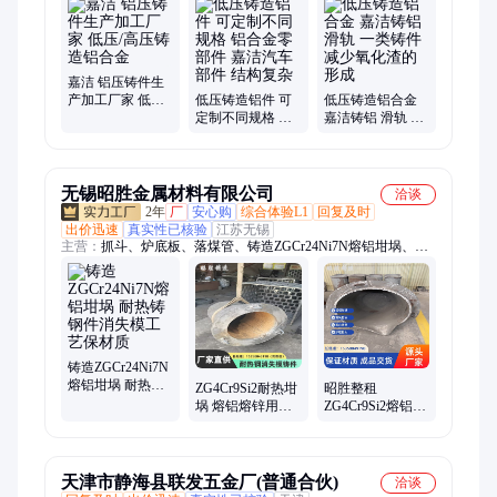
铸铝件、低压铸件、机加工件、砂型重力浇铸
嘉洁 铝压铸件生
产加工厂家 低压/
低压铸造铝件 可
低压铸造铝合金
高压铸造铝合金
定制不同规格 铝
嘉洁铸铝 滑轨 一
合金零部件 嘉洁
类铸件 减少氧化
汽车部件 结构复
渣的形成
杂
无锡昭胜金属材料有限公司
洽谈
2年
厂
安心购
综合体验L1
回复及时
出价迅速
真实性已核验
江苏无锡
主营：
抓斗、炉底板、落煤管、铸造ZGCr24Ni7N熔铝坩埚、离
心铸管、垫铁炉枕、吊具、料框、料盘、坩埚、滑块、高铬铸
板、炉辊、溜渣槽、钢板、无缝管、圆棒
铸造ZGCr24Ni7N
熔铝坩埚 耐热铸
ZG4Cr9Si2耐热坩
昭胜整租
钢件消失模工艺
埚 熔铝熔锌用消
ZG4Cr9Si2熔铝坩
保材质
失模铸造异形件
埚 铝液溜槽渣管
图纸制作
异形件可铸造
天津市静海县联发五金厂(普通合伙)
洽谈