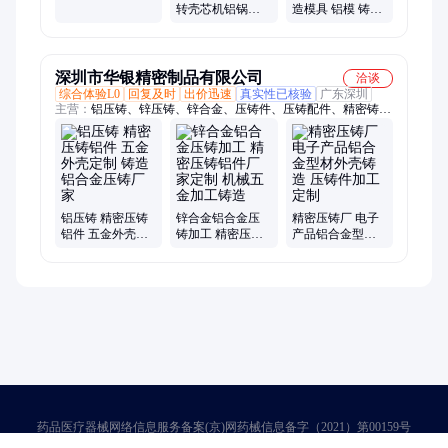
具 低压浇铸铝压
转壳芯机铝锅铝
造模具 铝模 铸铜
铸件
件覆膜砂砂芯全
件 铸铝件 工期短
自动制芯机床
发货快
深圳市华银精密制品有限公司
洽谈
综合体验L0
回复及时
出价迅速
真实性已核验
广东深圳
主营：
铝压铸、锌压铸、锌合金、压铸件、压铸配件、精密铸
造、压铸零件、五金配件、铝合金、usb外壳、压铸电镀、车载
香薰、压铸制品、洋酒瓶盖、电视支架、电子外壳、五金压铸、
白酒瓶盖、外壳开模、华银压铸、手机支架、金属外壳、外壳压
铸、智能音箱、压铸喷漆
铝压铸 精密压铸
锌合金铝合金压
精密压铸厂 电子
铝件 五金外壳定
铸加工 精密压铸
产品铝合金型材
制 铸造铝合金压
铝件厂家定制 机
外壳铸造 压铸件
铸厂家
械五金加工铸造
加工定制
药品医疗器械网络信息服务备案(京)网药械信息备字（2021）第00159号
京ICP证030173号
京公网安备11000002000001号