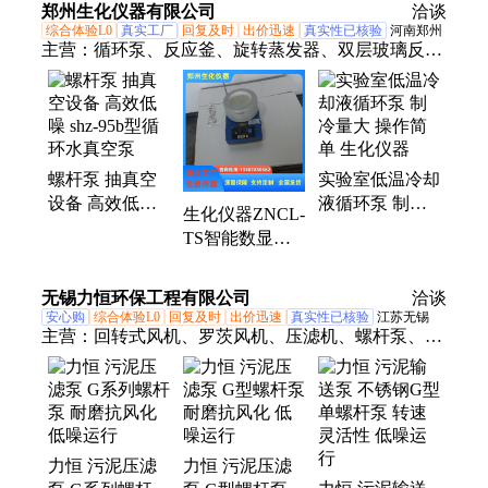
郑州生化仪器有限公司
定制
材
洽谈
综合体验L0
真实工厂
回复及时
出价迅速
真实性已核验
河南郑州
主营：
循环泵、反应釜、旋转蒸发器、双层玻璃反应
釜
螺杆泵 抽真空
实验室低温冷却
设备 高效低噪
液循环泵 制冷
生化仪器ZNCL-
shz-95b型循环
量大 操作简单
TS智能数显磁
水真空泵
生化仪器
力搅拌器 精心
设计匠心打造优
无锡力恒环保工程有限公司
洽谈
品
安心购
综合体验L0
回复及时
出价迅速
真实性已核验
江苏无锡
主营：
回转式风机、罗茨风机、压滤机、螺杆泵、环
保设备
力恒 污泥压滤
力恒 污泥压滤