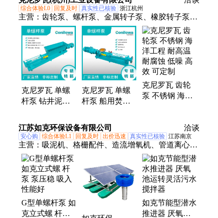
综合体验L0
回复及时
真实性已核验
浙江杭州
主营：
齿轮泵、螺杆泵、金属转子泵、橡胶转子泵、
3泵头计量泵、焚烧炉输送泵、金属凸轮转子泵、夹
套保温、防爆电机
克尼罗瓦 齿轮
克尼罗瓦 单螺
克尼罗瓦 单螺
泵 不锈钢 海洋
杆泵 钻井泥浆
杆泵 船⽤焚烧
工程 耐高温 耐
输送 采矿给排
炉输送泵 化学
腐蚀 低噪 高效
水 带料斗 耐磨
计量 原料制备
江苏如克环保设备有限公司
可定制
洽谈
损 可定制
耐腐蚀 可定制
安心购
综合体验L1
回复及时
出价迅速
真实性已核验
江苏南京
主营：
吸泥机、格栅配件、造流增氧机、管道离心
泵、潜水排污泵、离心曝气机、潜水曝气机、潜水搅
拌机、板框压滤机、污水处理设备、固液分离设备、
水下管式增氧机、景观喷泉曝气机、光伏气泡发生器
G型单螺杆泵 如
如克节能型潜水
克立式螺 杆泵
推进器 厌氧池