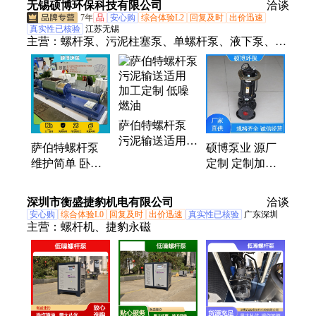
无锡硕博环保科技有限公司
纸 可定制
耐腐蚀 可定制
洽谈
可定制
7年
品
安心购
综合体验L2
回复及时
出价迅速
真实性已核验
江苏无锡
主营：
螺杆泵、污泥柱塞泵、单螺杆泵、液下泵、砂
浆泵、加压管道泵、自吸排污泵、立式管道泵、密封
管道泵、耐磨多级泵、液压渣浆泵、潜水排污泵、污
泥回流泵、污泥螺杆泵、卧式螺杆泵、防爆潜污泵、
离心管道泵、液下排污泵、罗茨鼓风机、磁悬浮风
萨伯特螺杆泵
机、空气悬浮风机
污泥输送适用
萨伯特螺杆泵
硕博泵业 源厂
加工定制 低噪
维护简单 卧式
定制 定制加工
燃油
污泥螺杆油泵
不锈钢铸铁材质
电力驱动 低噪
自吸排污泵
深圳市衡盛捷豹机电有限公司
洽谈
运行
安心购
综合体验L0
回复及时
出价迅速
真实性已核验
广东深圳
主营：
螺杆机、捷豹永磁