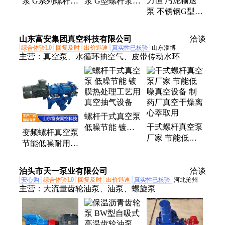
力恒 污泥输送
泵 G系列螺杆泵
泵 G型螺杆泵
泵 不锈钢G型单
耐磨抗风化 低
耐磨抗风化 低
螺杆泵 转速灵
噪运行
噪运行
活性 低噪运行
山东富安集团真空科技有限公司
洽谈
综合体验L0
回复及时
出价迅速
真实性已核验
山东淄博
主营：
真空泵、水循环抽空气、皮带传动水环
螺杆干式真空泵
干式螺杆真空泵
低噪节能 镀膜
变频螺杆真空泵
厂家 节能低噪
热处理工艺用真
节能低噪耐用
真空设备 制药
空抽气设备
精密制造冶金镀
厂真空干燥离心
膜负压真空设备
泊头市天一泵业有限公司
萃取用
洽谈
安心购
综合体验L0
回复及时
出价迅速
真实性已核验
河北沧州
主营：
大流量齿轮油泵、油泵、螺旋泵