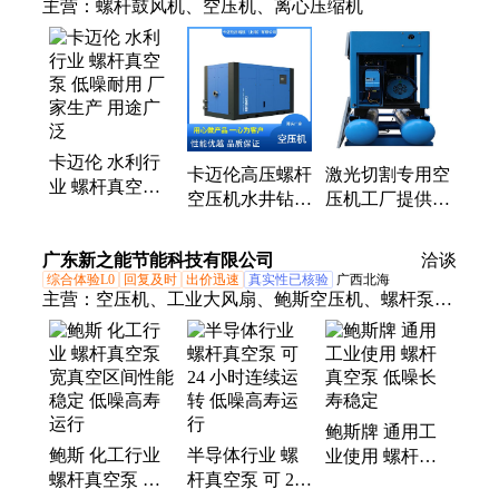
主营：
螺杆鼓风机、空压机、离心压缩机
卡迈伦 水利行
卡迈伦高压螺杆
激光切割专用空
业 螺杆真空泵
空压机水井钻光
压机工厂提供方
低噪耐用 厂家
伏钻机配套压缩
案为切割行业服
生产 用途广泛
机柴动移动式
务安装方便省电
广东新之能节能科技有限公司
洽谈
综合体验L0
回复及时
出价迅速
真实性已核验
广西北海
主营：
空压机、工业大风扇、鲍斯空压机、螺杆泵、
开山空压机
鲍斯牌 通用工
鲍斯 化工行业
半导体行业 螺
业使用 螺杆真
螺杆真空泵 宽
杆真空泵 可 24
空泵 低噪长寿