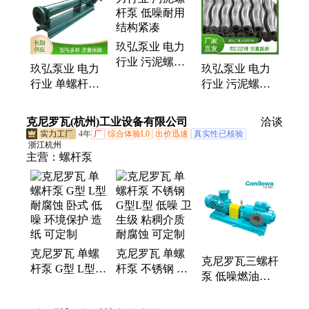
玖弘泵业 电力
行业 污泥螺杆
玖弘泵业 电力
玖弘泵业 电力
泵 低噪耐用 结
行业 单螺杆泵
行业 污泥螺杆
构紧凑
低噪耐用 厂家
泵 低噪耐用 厂
售后
家销售
克尼罗瓦(杭州)工业设备有限公司
洽谈
4年
厂
综合体验L0
出价迅速
真实性已核验
浙江杭州
主营：
螺杆泵
克尼罗瓦 单螺
克尼罗瓦 单螺
克尼罗瓦三螺杆
杆泵 G型 L型
杆泵 不锈钢 G
泵 低噪燃油润
耐腐蚀 卧式 低
型L型 低噪 卫
滑油沥青输送
噪 环境保护 造
生级 粘稠介质
防爆密封耐高温