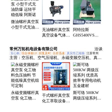
风泵、变距螺杆泵、干式单吸气泵、真空系统、排气
滤芯、真空机组、高温润滑油、医院负压系统
微油螺杆真空泵
小型干式无油防
无油螺杆真空泵
阿特拉斯
爆 运转平稳低
真空设备气体传
GHS5400VSD
噪 阿斯诺
输泵 运转平稳
变频油螺杆真空
低噪 阿斯诺
泵 低噪运行稳
常州万拓机电设备有限公司
洽谈
定
安心购
综合体验L0
回复及时
出价迅速
真实性已核验
江苏常州
主营：
空压机、空气压缩机、永磁变频空压机、真空
泵、螺杆真空泵、永磁变频螺杆空压机、节能变频空
压机、磁悬浮离心式空压机、无油空压机、干式无油
空压机、精密过滤器、空压机节能改造、空压机系统
改造、空压机大修、斯可络空压机、寿力空压机、阿
特拉斯空压机、英格索兰空压机、富达空压机、博莱
永磁变频螺杆真
斯可络 500KW
特空压机
干式螺杆真空泵
空泵 化工物料
两级压缩系列
化工萃取设备无
负压抽料 节能
优质高效率专用
油洁净低噪高真
低噪真空机组可
电动机 五金建
空抽取