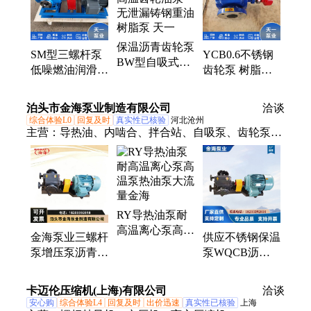
保温沥青齿轮泵
SM型三螺杆泵
YCB0.6不锈钢
BW型自吸式高
低噪燃油润滑油
齿轮泵 树脂齿
温齿轮油泵 无
沥青输送泵 无
轮输送泵 蜂蜜
泄漏铸钢重油树
泄漏船用泵 防
增压泵 支持定
泊头市金海泵业制造有限公司
脂泵 天一
洽谈
爆密封耐温
制 天一泵业
综合体验L0
回复及时
真实性已核验
河北沧州
主营：
导热油、内啮合、拌合站、自吸泵、齿轮泵、
粘油泵、食品泵、kcb油泵、树脂泵、车载泵、船用
泵、凸轮泵、工业泵、输送泵、加油泵、105螺杆、
重油泵、渣油泵、圆弧泵、装车泵、汽油泵、转子
泵、减速机、外润滑、kcb防爆
RY导热油泵耐
高温离心泵高温
金海泵业三螺杆
供应不锈钢保温
泵热油泵大流量
泵增压泵沥青输
泵WQCB沥青
金海
送耐高温低噪可
泵石蜡输送泵
定制
304材质金海泵
卡迈伦压缩机(上海)有限公司
洽谈
业
安心购
综合体验L4
回复及时
出价迅速
真实性已核验
上海