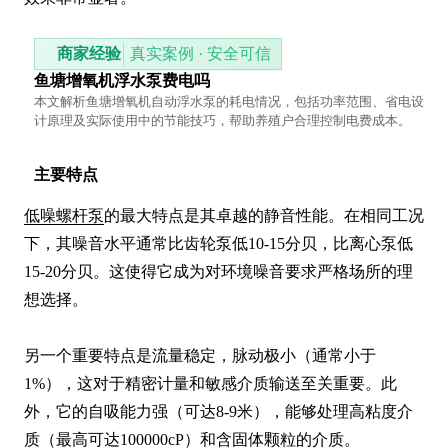
商家经验
真实案例 · 安全可信
鱼塘增氧机浮水泵费电吗
本文解析鱼塘增氧机自动浮水泵的耗电情况，包括功率范围、省电设
计原理及实际使用中的节能技巧，帮助养殖户合理控制电费成本。
主要特点
低噪螺杆泵
的最大特点是其卓越的静音性能。在相同工况
下，其噪音水平通常比齿轮泵低10-15分贝，比离心泵低
15-20分贝。这使得它成为对环境噪音要求严格场所的理
想选择。

另一个重要特点是流量稳定，脉动极小（通常小于
1%），这对于精密计量和敏感介质输送至关重要。此
外，它的自吸能力强（可达8-9米），能够处理高粘度介
质（最高可达100000cP）和含固体颗粒的介质。