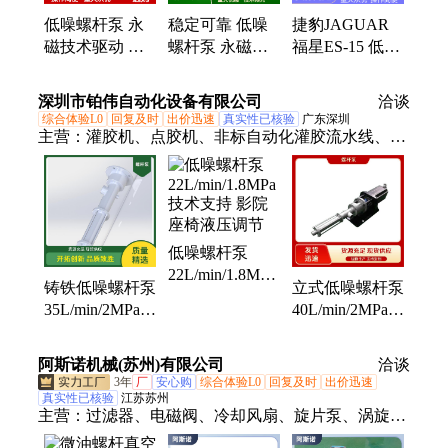
低噪螺杆泵 永
稳定可靠 低噪
捷豹JAGUAR
磁技术驱动 运
螺杆泵 永磁技
福星ES-15 低噪
行稳定 耐用设
术领军 福星ES-
螺杆泵 压力稳
计 支持方案定
50定制化方案
定 工业通用性
深圳市铂伟自动化设备有限公司
洽谈
制
强
综合体验L0
回复及时
出价迅速
真实性已核验
广东深圳
主营：
灌胶机、点胶机、非标自动化灌胶流水线、往
复柱塞泵、螺杆泵、齿轮泵、双缸柱塞泵、真空机、
动态混合阀、静态混合阀
低噪螺杆泵
22L/min/1.8MPa
铸铁低噪螺杆泵
立式低噪螺杆泵
技术支持 影院
35L/min/2MPa质
40L/min/2MPa快
座椅液压调节
保2年 印刷机墨
速响应 空调冷
路输送
冻油输送
阿斯诺机械(苏州)有限公司
洽谈
3年
厂
安心购
综合体验L0
回复及时
出价迅速
真实性已核验
江苏苏州
主营：
过滤器、电磁阀、冷却风扇、旋片泵、涡旋
泵、真空泵、辅助泵、水环泵站、永盾气泵、印刷机