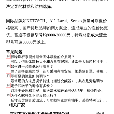
决定泵的材质和结构选择。

国际品牌如NETZSCH、Alfa Laval、Seepex质量可靠但价
格较高，国产优质品牌如南方泵业、连成泵业的性价比更
优。普通不锈钢型号约8000-30000元，特殊材质或大流量
型号可达50000元以上。
常见问题
问
低噪螺杆泵能处理含固体颗粒的介质吗？
可以，但固体颗粒大小和含量有限制。通常最大颗粒尺寸不超
问
如何进一步降低运行噪音？
过螺杆与定子间隙的1/3，体积含量不超过10%。特殊设计的泵
除了选择低噪泵型，还可采用弹性安装、加装隔音罩、使用减
可处理更高固体含量。
问
螺杆泵的流量如何调节？
振管道支撑等措施。合理的管道设计也能减少流体噪音。
最常用的方法是调节转速（通过变频器），其次是旁路调节。
问
定子和转子的寿命有多长？
节流阀调节不推荐，会增加能耗和磨损。
取决于介质和工况。输送清水或轻油可达3-5年，磨蚀性介质
问
为什么螺杆泵不能反转运行？
可能只有6-12个月。定期检查磨损可延长使用寿命。
反转会导致介质回流，可能损坏密封和轴承。某些特殊设计的
相关厂家
泵允许短暂反转，但常规泵应避免。
克尼罗瓦(杭州)工业设备有限公司
洽谈