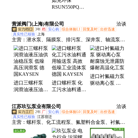
如克环保
泵压稳 吸入性
运转灵活污水搅
RSUN550PQ光
能好
拌器
伏喷泉曝气系统
景观鱼塘增氧设
营派阀门(上海)有限公司
洽谈
备
3年
档
安心购
综合体验L1
回复及时
出价迅速
真实性已核验
上海
主营：
潜水泵、隔膜泵、排污泵、深井泵、轴流泵、
计量泵、抽沙泵、潜水电泵、潜油电泵、齿轮油泵、
润滑油泵、离心油泵、导热油泵、耐腐污水泵、节能
电机、潜水推流器、潜水搅拌机
进口衬氟磁力泵
进口三螺杆泵
进口螺杆泵 化
驱动离心泵 耐
润滑油液压油供
工污水油料通用
腐蚀无泄露防爆
油稳压泵 低噪
输送泵 高效低
耐高温化工泵
高压润滑泵 德
噪工业流体泵
江苏玖弘泵业有限公司
洽谈
国KAYSEN
德国 KAYSEN
2年
厂
安心购
综合体验L0
回复及时
出价迅速
真实性已核验
江苏宿迁
主营：
螺杆泵、化工流程泵、氟塑料合金泵、衬氟高
温磁力泵