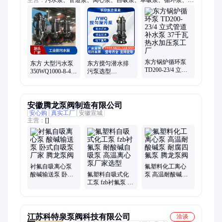
主营：
污水泵、管道泵、离心泵、自吸泵、单吸泵、循环泵、多
级泵、变频供水设备、不锈钢泵、排污泵、潜污泵、单级泵、液
下泵、恒压供水设备、增压泵、加压泵、立式泵、清水泵、卧式
泵、污水提升设备、无负压供水设备、化工泵、防爆泵、长轴泵
东方锅炉循环泵
东方 大型污水泵
东方搅匀潜水排
TD200-23/4 立式
350WQ1000-8-45
污泵选型
管道补水泵 37千
功率45千瓦工业
50JYWQ25-15-
瓦热水加压泵工
排污水泵
2.2kw集水坑潜污
厂
泵
安徽腾龙泵阀制造有限公司
安心购
真实工厂
安徽宣城
主营：
[]
衬氟自吸离心泵
氟塑料化工离心
酸碱输送泵 卧式
氟塑料自吸式化
泵 高温耐酸碱泵
自吸泵厂家 腾龙
工泵 fzb衬氟泵 耐
耐腐四氟泵 腾龙
泵阀
酸碱自吸泵 高温
泵阀
离心泵厂家选型
江苏科特泉泵阀科技有限公司
洽谈