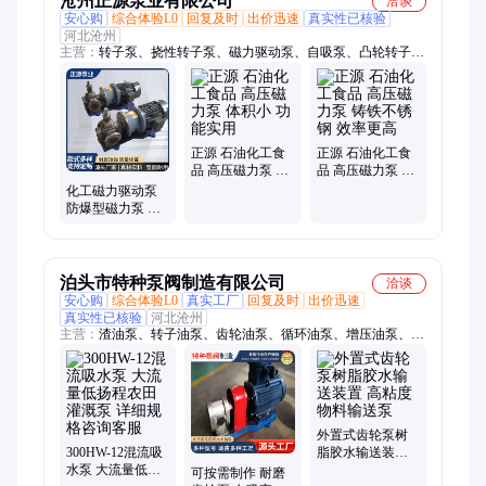
沧州正源泵业有限公司
洽谈
安心购
综合体验L0
回复及时
出价迅速
真实性已核验
河北沧州
主营：
转子泵、挠性转子泵、磁力驱动泵、自吸泵、凸轮转子
泵、卧式转子泵、食品级挠性转子泵、磁力驱动齿轮泵、磁力齿
轮泵、不锈钢转子泵、高粘度挠性转子泵、食品灌装机、不锈钢
磁力齿轮泵、工业转子泵、不锈钢挠性转子泵
正源 石油化工食
正源 石油化工食
品 高压磁力泵 体
品 高压磁力泵 铸
积小 功能实用
铁不锈钢 效率更
化工磁力驱动泵
高
防爆型磁力泵 低
流量高扬程衬氟
自吸泵
泊头市特种泵阀制造有限公司
洽谈
安心购
综合体验L0
真实工厂
回复及时
出价迅速
真实性已核验
河北沧州
主营：
渣油泵、转子油泵、齿轮油泵、循环油泵、增压油泵、磨
床油泵、电动油泵、车床油泵、高温沥青泵、卧式点火泵、铸铁
重油泵、稠油齿轮泵、铸铁增压泵、电动齿轮泵、化工重油泵、
高温热油泵、铸铁沥青泵、电动重油泵、防爆流程泵、注塑机油
泵、润滑齿轮泵、卧式齿轮泵、卧式重油泵
外置式齿轮泵树
300HW-12混流吸
脂胶水输送装置
水泵 大流量低扬
高粘度物料输送
可按需制作 耐磨