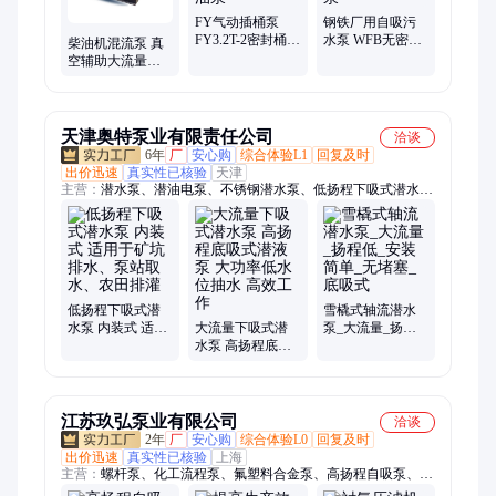
FY气动插桶泵
钢铁厂用自吸污
FY3.2T-2密封桶用
水泵 WFB无密封
柴油机混流泵 真
抽液泵 不锈钢防
自控自吸泵 立式
空辅助大流量混
爆抽油泵
化工泵
流自吸泵 低扬程
移动排水泵车
天津奥特泵业有限责任公司
洽谈
6年
厂
安心购
综合体验L1
回复及时
出价迅速
真实性已核验
天津
主营：
潜水泵、潜油电泵、不锈钢潜水泵、低扬程下吸式潜水
泵、矿用潜水泵、热水潜水泵、卧式潜水泵、下吸式潜水泵、高
压潜水泵、海水提升泵、潜水电机、高扬程潜水泵、大流量潜水
泵、耐高温潜水泵、浮筒式潜水泵、潜油电机、热水泵、浮筒
泵、潜海水电泵、潜水轴流泵、潜水污水泵、轴流泵、污水泵、
排污泵、海水泵、电潜泵
低扬程下吸式潜
雪橇式轴流潜水
水泵 内装式 适用
大流量下吸式潜
泵_大流量_扬程
于矿坑排水、泵
水泵 高扬程底吸
低_安装简单_无
站取水、农田排
式潜液泵 大功率
堵塞_底吸式
灌
低水位抽水 高效
工作
江苏玖弘泵业有限公司
洽谈
2年
厂
安心购
综合体验L0
回复及时
出价迅速
真实性已核验
上海
主营：
螺杆泵、化工流程泵、氟塑料合金泵、高扬程自吸泵、衬
氟高温磁力泵