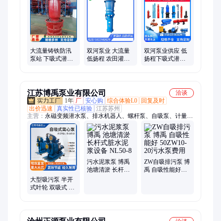
泵、永磁泵、防汛泵车、管道离心泵、漂浮泵、下吸式潜水泵、
化工泵、立式潜水混流泵、矿井深井泵、农用清水泵、轴流潜水
泵、潜水混流泵、流潜水电泵、井用不锈钢潜水泵
大流量铸铁防汛
双河泵业 大流量
双河泵业供应 低
泵站 下吸式潜水
低扬程 农田灌溉
扬程下吸式潜水
混流泵 低扬程 双
用250QZB-100-7.5
泵 倒立式 矿坑排
河
中吸式轴流泵
水 低地表水抽取
江苏博禹泵业有限公司
洽谈
1年
厂
安心购
综合体验L0
回复及时
出价迅速
真实性已核验
江苏苏州
主营：
永磁变频潜水泵、排水机器人、螺杆泵、自吸泵、计量
泵、防汛移动泵车、离心泵、液压潜水泵、潜污泵、多级泵、双
吸离心泵、化工泵、气动隔膜泵、排污泵、真空泵、泥浆泵、柴
油机水泵、深井泵
污水泥浆泵 博禹
ZW自吸排污泵 博
池塘清淤 长杆式
禹 自吸性能好
脏水泥浆设备
50ZW10-20污水泵
大型吸污泵 半开
NL50-8
费用
式叶轮 双吸式 大
流量低扬程自吸
泵