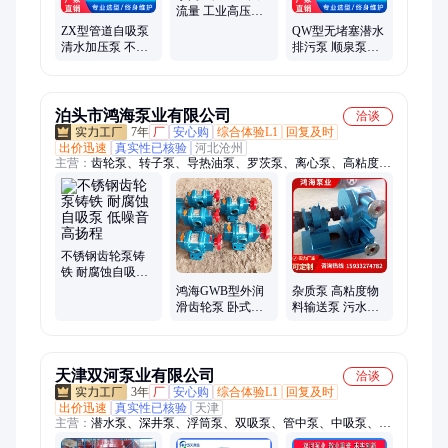
流量 工业高压冲
洗泵 使用寿命长
ZX型管道自吸泵
QW型无堵塞潜水
清水加压泵 不锈
排污泵 顺泉泵阀
钢材质 高扬程 低
不锈钢地下室污
噪音
水泵
泊头市鸿海泵业有限公司
洽谈
7年
厂
安心购
综合体验L1
回复及时
出价迅速
真实性已核验
河北沧州
主营：
齿轮泵、转子泵、导热油泵、罗茨泵、离心泵、高粘度
泵、螺杆泵、圆弧泵、软管泵、树脂泵、渣油泵、酸奶泵、隔膜
泵、输送泵、增压泵、重油泵、蠕动泵、曲杆泵、柴油泵、猪粪
泵、叶轮泵、汽油泵、液压泵、香油泵
不锈钢齿轮泵铸
铁 耐腐蚀自吸泵
低噪音高扬程
鸿海GWB型外润
杂质泵 高粘度物
滑齿轮泵 卧式耐
料输送泵 污水污
磨钢材质 300度高
泥泵 软管泵 鸿海
温输油泵
泵业
天津双河泵业有限公司
洽谈
3年
厂
安心购
综合体验L1
回复及时
出价迅速
真实性已核验
天津
主营：
潜水泵、深井泵、浮筒泵、双吸泵、管中泵、中吸泵、卧
式潜水泵、潜水轴流泵、矿用潜水泵、污水泵、潜油电泵、热水