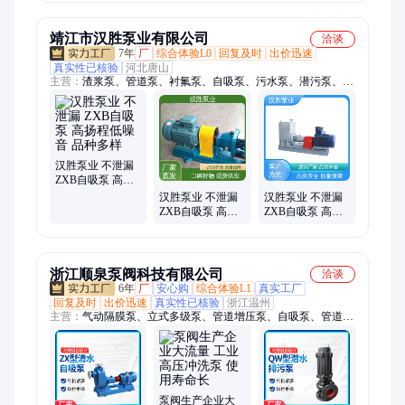
防洪用泵
排放设备
靖江市汉胜泵业有限公司
洽谈
7年
厂
综合体验L0
回复及时
出价迅速
真实性已核验
河北唐山
主营：
渣浆泵、管道泵、衬氟泵、自吸泵、污水泵、潜污泵、螺
杆泵、泥浆泵、脱硫泵、旋涡泵、夹板泵、磁力泵、潜水电泵、
切线流泵、qyb型气液、压滤机泵、汉胜泵业、氟合金泵、立式
料浆、高温熔盐、cwy磁力涡、多级离心泵、化工混流泵、自吸
排污泵、长轴液下泵
汉胜泵业 不泄漏
ZXB自吸泵 高扬
程低噪音 品种多
汉胜泵业 不泄漏
汉胜泵业 不泄漏
样
ZXB自吸泵 高扬
ZXB自吸泵 高扬
程低噪音 源头厂
程低噪音 易清洗
家
不堵塞
浙江顺泉泵阀科技有限公司
洽谈
6年
厂
安心购
综合体验L1
真实工厂
回复及时
出价迅速
真实性已核验
浙江温州
主营：
气动隔膜泵、立式多级泵、管道增压泵、自吸泵、管道离
心泵、不锈钢化工泵、自吸排污泵
泵阀生产企业大