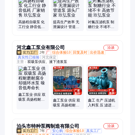
高扬程自吸泵 化
提高生产效率 无
衬氟压滤机泵 制
工行业 静音低耗
泄漏设计 管道泵
糖行业 不堵不卡
厂家销售 玖弘泵
源头厂家 玖弘泵
高效节能 玖弘泵
业
业
业
河北鑫工泵业有限公司
洽谈
2年
厂
综合体验L0
回复及时
出价迅速
真实性已核验
河北保定
主营：
双吸泵供应、液下渣浆泵
鑫工泵业 供应 双
吸泵 高扬程耐磨
鑫工泵业 供应 双
鑫工 生产 压滤机
耐腐冷却循环水
吸泵 高扬程耐磨
入料泵 压 滤进料
泵 噪音低寿命长
耐腐冷却循环水
泵厂家 多年经验
泵 噪音低寿命长
泊头市特种泵阀制造有限公司
洽谈
7年
厂
安心购
综合体验L0
真实工厂