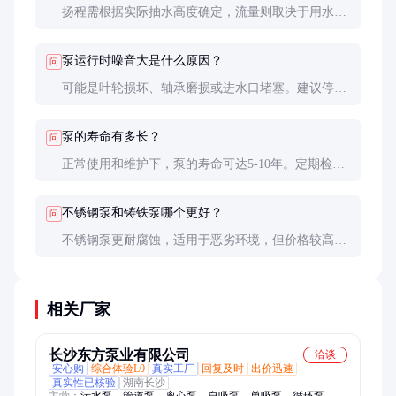
扬程需根据实际抽水高度确定，流量则取决于用水需
求。建议咨询专业人员或参考泵的性能曲线图，确保
泵在高效区工作。
泵运行时噪音大是什么原因？
问
可能是叶轮损坏、轴承磨损或进水口堵塞。建议停机
检查，必要时更换损坏部件或清理进水口。
泵的寿命有多长？
问
正常使用和维护下，泵的寿命可达5-10年。定期检查
和保养可以显著延长其使用寿命。
不锈钢泵和铸铁泵哪个更好？
问
不锈钢泵更耐腐蚀，适用于恶劣环境，但价格较高。
铸铁泵成本低，适用于一般清水抽送。选择时需根据
实际需求和预算决定。
相关厂家
长沙东方泵业有限公司
洽谈
安心购
综合体验L0
真实工厂
回复及时
出价迅速
真实性已核验
湖南长沙