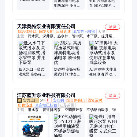
高扬程潜油电泵
矿山强排潜水电
仓 底部上水 防腐
地热深井 小直径
泵 6KV/10KV高
蚀 低扬程
温泉提水 温泉井
压矿用潜水泵 单
奥特电泵
吸式抢险排水泵
天津奥特泵业有限责任公司
洽谈
综合体验L1
回复及时
出价迅速
真实性已核验
天津
主营：
污水泵、深井泵、热水井、管中泵、水下泵、提升泵、螺
旋泵、排污泵、浮筒泵、潜水泵、卧式泵、潜污泵、轴流泵、海
水泵、地热井、离心泵、qh不锈钢、潜水电泵、深井水泵、热水
循环、潜油电机、提升电泵、卧用水泵、轴流电泵、潜油电泵
低入水口下吸式
防砂型 高扬程压
AT津奥特 大排量
潜水泵 高扬程底
紧式叶轮 津奥特
变频电动 浮动式
吸式 潜水管中泵
电动潜油电泵 质
潜水泵 使用注意
井用下吸泵
保价优
事项成套设备
江苏蓝升泵业科技有限公司
洽谈
5年
厂
安心购
综合体验L1
回复及时
出价迅速
真实性已核验
江苏苏州
主营：
潜水泵、管道排污泵、空调循环泵、不锈钢自吸泵、强力
真空自吸泵、真空辅助自吸泵、自吸排污泵、管道增压泵、应急
移动排水泵、管道离心泵、轻型立式多级泵、单螺杆泵、开式叶
轮污水泵