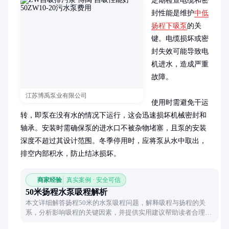
定期检查电缆和密
封性能是维护
中低
扬程下吸泵
的关
键。电缆损坏或密
封失效可能导致电
机进水，造成严重
故障。

江苏博禹泵业有限公司
使用时需避免干运
转，即泵在没有水的情况下运行，这会迅速损坏机械密封和
轴承。安装时需确保泵的进水口不被杂物堵塞，且泵的安装
深度不超过其设计范围。冬季停用时，应将泵从水中取出，
排空内部积水，防止结冰损坏。
商家经验
真实案例 · 安全可信
50米扬程水泵吸程解析
本文详细解答扬程50米的水泵吸程问题，解释吸程与扬程的关
系，分析影响吸程的关键因素，并提供实用建议帮助读者合理选
择和使用水泵。