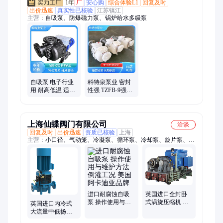
1年
厂
安心购
综合体验L1
回复及时
出价迅速
真实性已核验
江苏镇江
主营：
自吸泵、防爆磁力泵、锅炉给水多级泵
自吸泵 电子行业
科特泉泵业 密封
用 耐高低温 适应
性强 TZFB-9强自
性强 科特泉泵业
吸单级双吸泵 电
力行业用 抗腐蚀
性
上海仙蝶阀门有限公司
洽谈
回复及时
出价迅速
资质已核验
上海
主营：
小口径、气动笼、冷凝泵、循环泵、冷却泵、旋片泵、温
控阀、制氧机、刀闸阀、渣浆泵、泵特点、陶瓷泵、屏蔽泵、减
泥泵、切碎机、扫油泵、海水泵、磁力泵、真空泵、长袖泵、增
压缸、鼓风机、排污泵、塑料泵、搅拌机
进口耐腐蚀自吸
英国进口全封卧
泵 操作使用与维
式涡旋压缩机 流
英国进口内冷式
护方法 倒灌工况
道方向 格林巴赫
大流量中低扬程
美国阿卡迪亚品
BACH
下吸泵 格林巴赫