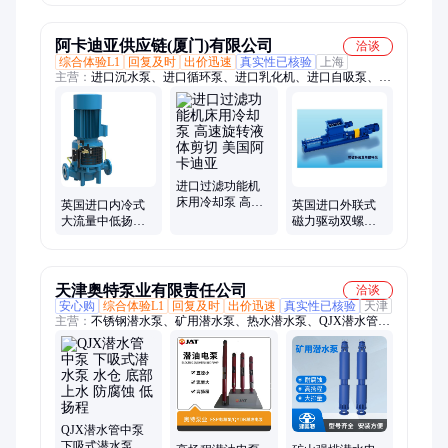
牌
BACH
阿卡迪亚供应链(厦门)有限公司
洽谈
综合体验L1
回复及时
出价迅速
真实性已核验
上海
主营：
进口沉水泵、进口循环泵、进口乳化机、进口自吸泵、进
口渣浆泵、进口屏蔽泵、进口节能泵、进口溶液泵、进口气浮
机、进口鼓风机、进口排污泵、进口塑料泵、进口搅拌机、进口
磁力泵、进口潜水推流器、进口曝气器、进口曝气机、进口空压
机、进口潜水搅拌机、进口混流泵、进口化工泵、进口离心泵、
进口罗茨风机、进口磁悬浮风机
进口过滤功能机
床用冷却泵 高速
英国进口内冷式
英国进口外联式
旋转液体剪切 美
大流量中低扬程
磁力驱动双螺杆
国阿卡迪亚
下吸泵 格林巴赫
泵 出口负载决定-
BACH
格林巴赫BACH
天津奥特泵业有限责任公司
洽谈
安心购
综合体验L1
回复及时
出价迅速
真实性已核验
天津
主营：
不锈钢潜水泵、矿用潜水泵、热水潜水泵、QJX潜水管中
泵、浮筒式潜水泵、卧式潜水泵、潜油电泵、高扬程潜水泵、潜
海水电泵、深井潜水泵、耐腐蚀潜水泵、地热井潜水泵、高压潜
水泵、热水深井泵、海水提升泵、潜水电泵、下吸式潜水泵、潜
水电机参数、漂浮式潜水电泵、潜水轴流泵、qjr耐高温潜水泵、
排污电泵、大流量潜水泵、潜水泵控制柜、大排量潜油电泵、电
潜泵
QJX潜水管中泵
下吸式潜水泵 水