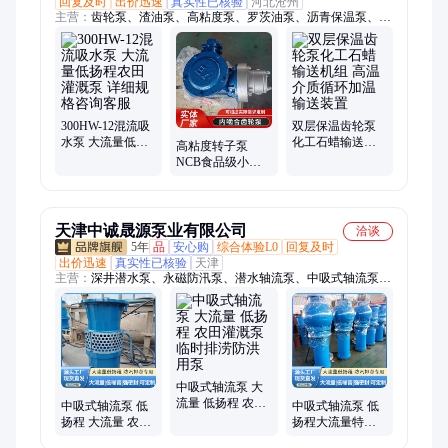
回复及时
出价迅速
真实性已核验
河北沧州
主营：
齿轮泵、渣油泵、高粘度泵、罗茨油泵、沥青保温泵、活
塞转子泵、高粘度稠油泵、保温三螺杆泵
300HW-12混流吸
双层保温齿轮泵
水泵 大流量低扬
化工石蜡输送机
高粘度转子泵
程农田灌溉泵 详
组 高温介质循环
NCB食品级小型
细规格咨询客服
加温输送装置
自吸电动泵 油漆
树脂泵 内啮合齿
轮泵
天津中诚晟源泵业有限公司
洽谈
5年
品
安心购
综合体验L0
回复及时
出价迅速
真实性已核验
天津
主营：
深井潜水泵、永磁防汛泵、潜水轴流泵、中吸式轴流泵、
浮筒泵、潜水排污泵、螺旋离心泵、轴流泵、浮筒式潜水泵、漂
浮泵、长轴泵、管道泵、离心泵、不锈钢泵、不锈钢排污泵、耐
腐蚀潜水泵、温泉井泵、耐高温深井泵、浮船泵、移动泵车、螺
旋泵、污水泵、混流泵、立式轴流泵、不锈钢潜水泵、漂浮式潜
水泵
中吸式轴流泵 大
流量 低扬程 农田
中吸式轴流泵 低
中吸式轴流泵 低
灌溉泵 临时排涝
扬程 大流量 农田
扬程大流量特性
防洪用泵
灌溉泵 临时排涝
适配广 低洼积水