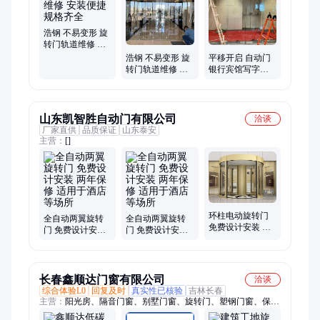
浩钢 不易变形 旋
转门轨道维修 安
装便捷 规格齐全
浩钢 不易变形 旋
平移开启 自动门
转门轨道维修 防
银行宾馆写字楼
水防潮 写字楼配
专用 高效定制服
套
务
山东凯智胜自动门有限公司
洽谈
厂家直供
品质保证
山东泰安
主营：
[]
环柱电动旋转门
全自动两翼旋转
全自动两翼旋转
免费设计安装 可
门 免费设计安装
门 免费设计安装
定制 适用于酒店
两年保修 适用于
两年保修 适用于
等场所
酒店等场所
酒店等场所
长春鑫顺达门窗有限公司
洽谈
综合体验L0
回复及时
真实性已核验
吉林长春
主营：
阳光房、隔音门窗、别墅门窗、旋转门、塑钢门窗、保温
门窗、门窗定制、铝包木门窗、断桥铝门窗、铝合金门窗、木塑