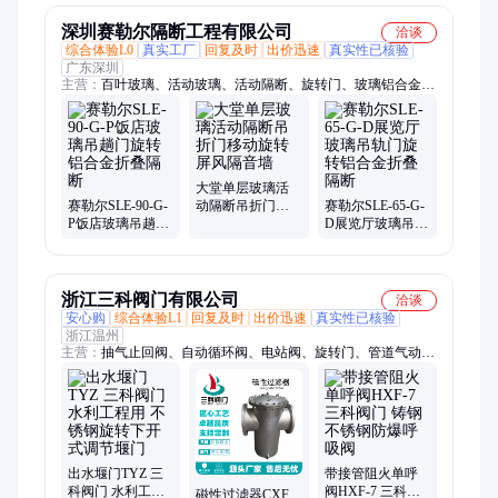
深圳赛勒尔隔断工程有限公司
洽谈
综合体验L0
真实工厂
回复及时
出价迅速
真实性已核验
广东深圳
主营：
百叶玻璃、活动玻璃、活动隔断、旋转门、玻璃铝合金、
活动玻璃隔断、移动玻璃屏风、折叠玻璃隔断、推拉玻璃隔断、
玻璃隔断墙、玻璃隔音墙、高隔间
大堂单层玻璃活
赛勒尔SLE-90-G-
动隔断吊折门移
赛勒尔SLE-65-G-
P饭店玻璃吊趟门
动旋转屏风隔音
D展览厅玻璃吊轨
旋转铝合金折叠
墙
门旋转铝合金折
隔断
叠隔断
浙江三科阀门有限公司
洽谈
安心购
综合体验L1
回复及时
出价迅速
真实性已核验
浙江温州
主营：
抽气止回阀、自动循环阀、电站阀、旋转门、管道气动
阀、空排止回阀、调节阀、自控三通回流阀、陶瓷阀、衬氟阀
门、电磁阀、切断阀、排气阀、水力控制阀、气动阀、电动阀、
闸阀、截止阀、止回阀、球阀、蝶阀、柱塞阀、旋塞阀、泄压
阀、平衡阀、安全阀
出水堰门TYZ 三
带接管阻火单呼
科阀门 水利工程
阀HXF-7 三科阀
磁性过滤器CXF