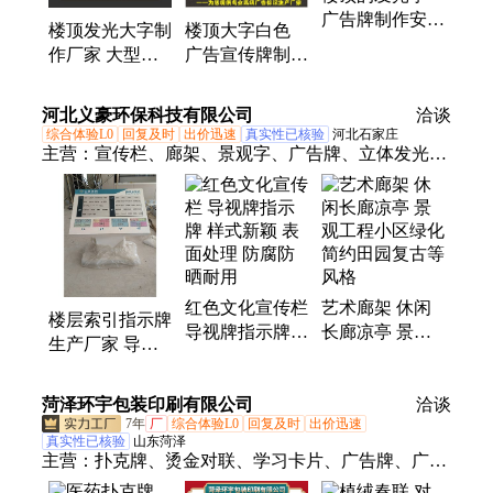
广告牌制作安装
楼顶发光大字制
楼顶大字白色
拥有大型生产基
作厂家 大型广
广告宣传牌制作
地 来图定制
告牌制作造型丰
拥有大型生产基
富多样提供免费
地 生产制作安
河北义豪环保科技有限公司
洽谈
设计
装
综合体验L0
回复及时
出价迅速
真实性已核验
河北石家庄
主营：
宣传栏、廊架、景观字、广告牌、立体发光
字、精神堡垒、标识标牌、标识、标牌、灯箱、卡布
灯箱、党建宣传栏、文化宣传栏、软膜灯箱、景观小
品、索引牌、导视牌、楼号牌、单元牌、楼栋牌、立
体景观字、斜面字、精工字、公交候车亭、护栏、景
观廊架
红色文化宣传栏
艺术廊架 休闲
楼层索引指示牌
导视牌指示牌
长廊凉亭 景观
生产厂家 导视
样式新颖 表面
工程小区绿化
牌指引标识标牌
处理 防腐防晒
简约田园复古等
包含设计
菏泽环宇包装印刷有限公司
耐用
风格
洽谈
7年
厂
综合体验L0
回复及时
出价迅速
真实性已核验
山东菏泽
主营：
扑克牌、烫金对联、学习卡片、广告牌、广告
对联、订制对联、对联定制、植绒对联、广告扑克、