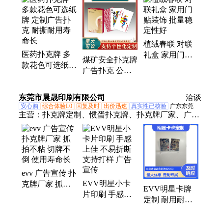
广告春联、房地产扑克、礼品扑克牌、春联、对联、
春节大礼包、烫金红包、植绒福字、静电窗花、扑克
牌厂家、对联厂家、掼弹扑克、掼蛋扑克牌、银行促
植绒春联 对联
销扑克牌、pvc扑克牌、订制扑克牌
医药扑克牌 多
礼盒 家用门贴
煤矿安全扑克牌
款花色可选纸牌
装饰 批量稳定
广告扑克 公司
定制广告扑克
性好
活动礼品纸牌
耐撕耐用寿命长
现货速发效率高
东莞市晨晟印刷有限公司
洽谈
安心购
综合体验L0
回复及时
出价迅速
真实性已核验
广东东莞
主营：
扑克牌定制、惯蛋扑克牌、扑克牌厂家、广告
牌、扑克牌工厂、东莞扑克牌厂家、东莞扑克牌定
制、广州扑克牌定制、广州扑克牌厂家、惯蛋扑克牌
定制、惯蛋扑克牌厂家、惯蛋扑克牌工厂、扑克牌定
做、扑克牌印刷、TCG卡牌印刷、桌游印刷、德州扑
evv 广告宣传 扑
克牌印刷、收藏卡牌印刷、企业卡牌、防水卡牌、耐
EVV明星小卡
克牌厂家 抓拍
磨卡牌
EVV明星卡牌
片印刷 手感上
不粘 切牌不倒
定制 耐用耐折
佳 不易折断 支
使用寿命长
白芯纸 广告宣
持打样 广告宣