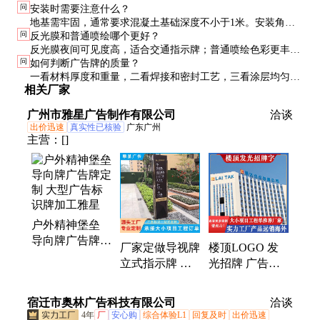
问
安装时需要注意什么？
清洁剂。高压水枪清洗时需保持一定距离，防止损坏涂层。
地基需牢固，通常要求混凝土基础深度不小于1米。安装角度
问
反光膜和普通喷绘哪个更好？
应避免正对强风方向，并确保排水通畅，防止积水腐蚀。
反光膜夜间可见度高，适合交通指示牌；普通喷绘色彩更丰
问
如何判断广告牌的质量？
富，适合商业广告。根据具体用途选择，也可组合使用。
一看材料厚度和重量，二看焊接和密封工艺，三看涂层均匀
相关厂家
度。优质产品细节处理到位，无毛刺和漏涂现象。
广州市雅星广告制作有限公司
洽谈
出价迅速
真实性已核验
广东广州
主营：
[]
户外精神堡垒
导向牌广告牌定
厂家定做导视牌
楼顶LOGO 发
制 大型广告标
立式指示牌 户
光招牌 广告发
识牌加工雅星
外景区公园指引
光字标识 墙体
牌 不锈钢广告
广告字 生产制
宿迁市奥林广告科技有限公司
洽谈
标识牌
作厂家 可供出
4年
厂
安心购
综合体验L1
回复及时
出价迅速