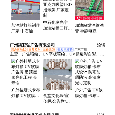
中石化发光字
加油站灯箱制作
加油站燃油输油
加油站檐口灯箱
厂家 中石油发
管 导静电双层
亚克力吸塑LED
光灯牌 户外广
复合管 聚乙烯
指示牌 厂家定
告牌 使用寿命
管道 安装施工
广州柒彩弘广告有限公司
制
洽谈
长 技术成熟
综合体验L0
回复及时
出价迅速
资质已核验
广东广州
主营：
广告喷绘、UV平板喷绘、UV超透彩白彩、广
告牌、UV宣绒布、UV软膜灯箱、舞台背景板搭建、
文化墙定制、展会展厅安装
户外挂墙式卡布
户外广告 UV软
灯箱 UV软膜广
膜灯箱 卡布式
食堂文化墙/宣
告牌 吊顶屋顶
设计 防雨防晒
传栏/公告栏/照
亮化工程 长寿
防污 高清发光
片展示墙定制
命
可定制
柒彩弘