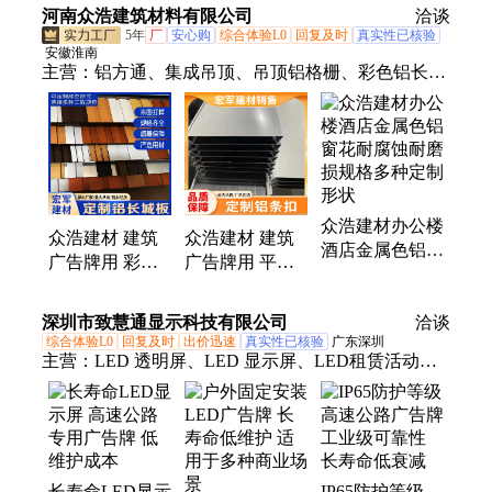
变形
车道分隔
河南众浩建筑材料有限公司
做
洽谈
5年
厂
安心购
综合体验L0
回复及时
真实性已核验
安徽淮南
主营：
铝方通、集成吊顶、吊顶铝格栅、彩色铝长城
板、定制铝型材
众浩建材办公楼
众浩建材 建筑
众浩建材 建筑
酒店金属色铝窗
广告牌用 彩色
广告牌用 平面
花耐腐蚀耐磨损
铝长城板 使用
铝条扣 抗氧化
规格多种定制形
寿命长 一站式
性能好 颜色尺
深圳市致慧通显示科技有限公司
状
洽谈
服务
寸可定制
综合体验L0
回复及时
出价迅速
真实性已核验
广东深圳
主营：
LED 透明屏、LED 显示屏、LED租赁活动
屏、广告牌、LED显示屏户外广告、LED室内拼接
屏、LED地砖屏
长寿命LED显示
IP65防护等级