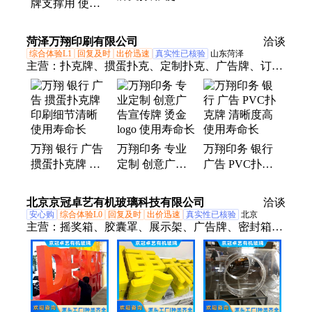
牌支撑用 使用
寿命长 角钢替
坤松金属
寿命长 等腰直
代品 坤松金属
角三角形钢 不
菏泽万翔印刷有限公司
洽谈
锈钢
综合体验L1
回复及时
出价迅速
真实性已核验
山东菏泽
主营：
扑克牌、掼蛋扑克、定制扑克、广告牌、订制
扑克、掼蛋扑克牌、外贸扑克、塑料扑克、广告扑
克、广告扑克牌、扑克牌定制、掼蛋扑克定制、礼品
扑克牌、PVC扑克牌、礼品扑克、掼蛋扑克牌定制、
塑料扑克牌、扑克牌批发、房地产扑克、扑克牌工
万翔 银行 广告
万翔印务 专业
万翔印务 银行
厂、掼蛋专用扑克牌、定制扑克牌、扑克礼盒、扑克
掼蛋扑克牌 印
定制 创意广告
广告 PVC扑克
牌礼盒、掼蛋扑克礼盒、企业宣传广告扑克
刷细节清晰 使
宣传牌 烫金logo
牌 清晰度高 使
用寿命长
使用寿命长
用寿命长
北京京冠卓艺有机玻璃科技有限公司
洽谈
安心购
综合体验L0
回复及时
出价迅速
真实性已核验
北京
主营：
摇奖箱、胶囊罩、展示架、广告牌、密封箱、
防护罩、操作箱、弯头管、展示柜、半球罩、亚克力
灯板、有机玻璃灯罩、挡风罩、亚克力展示架、玻璃
球罩、防尘罩、手套箱、有机玻璃法兰、透明有机玻
璃弯头、有机玻璃实验装置、亚克力砖、曲面有机玻
璃、亚克力定制