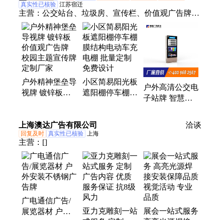
口
真实性已核验
江苏宿迁
主营：
公交站台、垃圾房、宣传栏、价值观广告牌、
广告灯箱、太空舱民宿
户外精神堡垒导
小区简易阳光板
户外高清公交电
视牌 镀锌板价
遮阳棚停车棚
子站牌 智慧交
值观广告牌 校
膜结构电动车充
通 城市主干道
园主题宣传牌定
电棚 批量定制
候车亭站名牌灯
上海澳达广告有限公司
制厂家
免费设计
洽谈
箱定制
回复及时
真实性已核验
上海
主营：
[]
广电通信广告/
亚力克雕刻一站
展会一站式服务
展览器材 户外