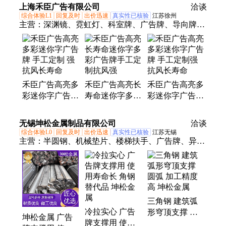
传 晨晟印刷
上海禾臣广告有限公司
传
洽谈
综合体验L1
回复及时
出价迅速
真实性已核验
江苏徐州
主营：
深渊镜、霓虹灯、科室牌、广告牌、导向牌、
无边字、宣传栏、穿孔字、迷你字、千层镜、导电玻
璃发光字、注水旗、发光字、招牌定制、彩钢扣板、
扣板招牌、喷绘写真、景观摆件、招牌标识、背打灯
字、展架定制、门型展架、精神堡垒、广告招牌、卡
禾臣广告高亮多
禾臣广告高亮长
禾臣广告高亮多
布灯箱
彩迷你字广告牌
寿命迷你字多彩
彩迷你字广告牌
手工定制 强抗
广告牌手工定制
手工定制强抗风
风长寿命
抗风强
长寿命
无锡坤松金属制品有限公司
洽谈
综合体验L0
回复及时
出价迅速
真实性已核验
江苏无锡
主营：
半圆钢、机械垫片、楼梯扶手、广告牌、异形
钢管、圆钢标准件、不锈钢方钢、不锈钢方管、圆弧
三角钢、金属编织网、不锈钢光亮管、梯形钢结构
件、光亮小口径焊管
三角钢 建筑弧
冷拉实心 广告
形穹顶支撑 圆
坤松金属 广告
牌支撑用 使用
弧 加工精度高