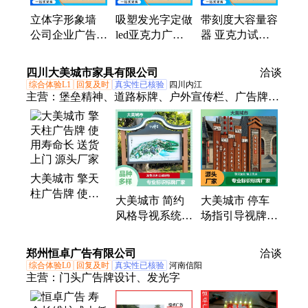
立体字形象墙
吸塑发光字定做
带刻度大容量容
公司企业广告牌
led亚克力广告
器 亚克力试验
高亮防雨耐腐蚀
牌立体字 防雨
仪器异形加工
使用寿命长
耐腐蚀 使用寿
厂家定制 京冠
四川大美城市家具有限公司
洽谈
命长
综合体验L1
回复及时
真实性已核验
四川内江
主营：
堡垒精神、道路标牌、户外宣传栏、广告牌、
电子垃圾分类、候车亭供应商
大美城市 擎天
柱广告牌 使用
大美城市 简约
大美城市 停车
寿命长 送货上
风格导视系统
场指引导视牌
门 源头厂家
适应各种环境
公路限速 支持
地点介绍 一站
定制 生产厂家
郑州恒卓广告有限公司
洽谈
式服务 厂家
综合体验L0
回复及时
真实性已核验
河南信阳
主营：
门头广告牌设计、发光字