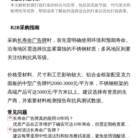
本文解析软膜灯箱灯条的特点与应用，包括其高效节能、均匀发光和
耐用性等优势，帮助读者了解如何选择适合的灯条以优化灯箱效果。
B2B采购指南
采购
长寿命广告牌
时，首先需明确使用环境和预期寿命。
沿海地区需选择抗盐雾腐蚀的不锈钢材质；多风地区则要
关注结构抗风等级。

价格受材料、尺寸和工艺影响较大。铝合金框架配亚克力
面板的中型广告牌约2000-3000元/平方米，不锈钢框架的
高端产品可达5000元/平方米以上。建议选择有资质的生
产商，并索要材料检测报告和抗风测试数据。
常见问题
问
长寿命广告牌真的能用10年吗？
优质产品在正常维护下确实可达10年寿命，但需定期检查紧固
问
如何清洁长寿命广告牌？
件和面板状态，及时更换磨损部件。实际寿命还受当地气候条
建议每季度用中性清洁剂和软布擦拭表面，避免使用强酸强碱
件影响。