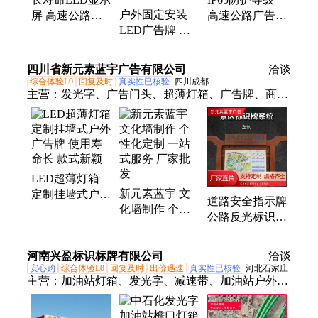
户外固定安装
屏 高速公路专
高速公路广告牌
LED广告牌 长
用广告牌 低维
工业级可靠性
寿命低维护 适
护成本
长寿命低衰减
用于多种商业场
四川省新元素蓝宇广告有限公司
洽谈
景
综合体验L0
回复及时
真实性已核验
四川成都
主营：
发光字、广告门头、超薄灯箱、广告牌、商场
导视系统
LED超薄灯箱
新元素蓝宇 文
定制挂墙式户外
道路安全指示牌
化墙制作 个性
广告牌 使用寿
公路反光标识牌
化定制 一站式
命长 款式新颖
安装 景区标志
服务 厂家批发
牌
河南兴盈标识标牌有限公司
洽谈
安心购
综合体验L0
回复及时
出价迅速
真实性已核验
河北石家庄
主营：
加油站灯箱、发光字、减速带、加油站户外广
告牌、加油站标牌、标识标牌、亚克力灯带