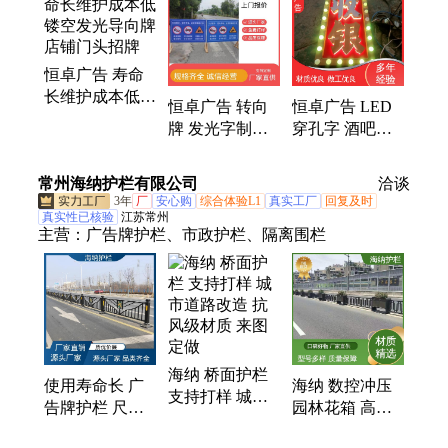
恒卓广告 寿命
长维护成本低
恒卓广告 转向
恒卓广告 LED
镂空发光导向牌
牌 发光字制作
穿孔字 酒吧
店铺门头招牌
寿命长维护成本
KTV门头装饰
低
广告牌 寿命长
常州海纳护栏有限公司
洽谈
维护成本低
3年
厂
安心购
综合体验L1
真实工厂
回复及时
真实性已核验
江苏常州
主营：
广告牌护栏、市政护栏、隔离围栏
海纳 桥面护栏
使用寿命长 广
海纳 数控冲压
支持打样 城市
告牌护栏 尺寸
园林花箱 高速
道路改造 抗风
可选 美观不易
公路扩建 机动
级材质 来图定