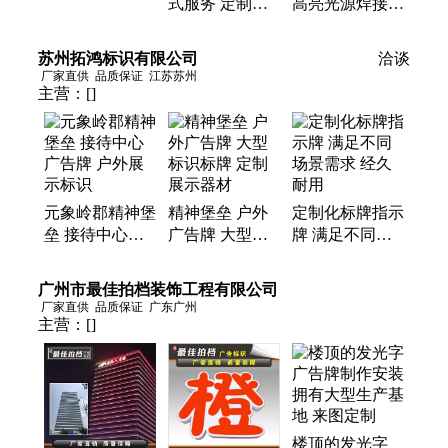
式服务 定制广
高亮光源焊接安
安装不锈钢广告
告内容 优质服
装保障品质 视
牌
务保证 抗8级风
觉活动 专业品
苏州拓鸿标识有限公司
洽谈
力
质
厂家直供
品质保证
江苏苏州
主营：
[]
元象岭郡精神堡
精神堡垒 户外
定制化标牌指示
垒 接待中心广
广告牌 大型标
牌 满足不同场
告牌 户外展示
识标牌 定制展
景需求 经久耐
标识
示器材
用
广州市最佳拍档装饰工程有限公司
厂家直供
品质保证
广东广州
主营：
[]
楼顶的发光字