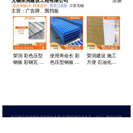
无锡荣润建设工程有限公司
洽谈
综合体验L0
回复及时
资质已核验
江苏无锡
主营：
广告牌、围挡板
荣润 彩色压型
使用寿命长 彩
荣润建设 施工
钢板 彩钢瓦 使
色压型钢板 彩
方便 石油化工
用寿命长 广告
钢瓦楞板 广告
储罐保温用 岩
牌用
牌用 荣润
棉隔热板
药品医疗器械网络信息服务备案(京)网药械信息备字（2021）第00159号
京ICP证030173号
京公网安备11000002000001号