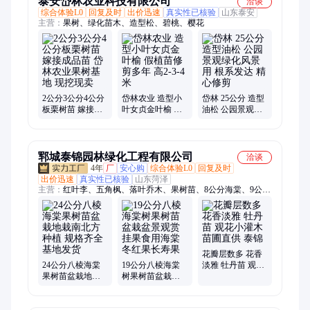
泰安岱林农业科技有限公司
洽谈
综合体验L0
回复及时
出价迅速
真实性已核验
山东泰安
主营：
果树、绿化苗木、造型松、碧桃、樱花
2公分3公分4公分
岱林农业 造型小
岱林 25公分 造型
板栗树苗 嫁接成
叶女贞金叶榆 假
油松 公园景观绿
品苗 岱林农业果
植苗修剪多年 高
化风景用 根系发
树基地 现挖现卖
2-3-4米
达 精心修剪
郓城泰锦园林绿化工程有限公司
洽谈
4年
厂
安心购
综合体验L0
回复及时
出价迅速
真实性已核验
山东菏泽
主营：
红叶李、五角枫、落叶乔木、果树苗、8公分海棠、9公分
海棠、15公分海棠、14公分海棠、11公分紫叶李、14公分紫叶
李、绿化观赏造型树、行道绿化观赏树、国槐、丛生五角枫、丛
生紫叶李、樱花、15公分国槐、20公分国槐、法桐、白蜡、榉
树、黄金槐、红枫、造型松、榆叶梅、海棠
花瓣层数多 花香
24公分八棱海棠
19公分八棱海棠
淡雅 牡丹苗 观花
果树苗盆栽地栽
树果树苗盆栽盆
小灌木 苗圃直供
南北方种植 规格
景观赏挂果食用
泰锦
齐全 基地发货
海棠冬红果长寿
果