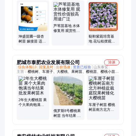
子草、时令草花、菊花
芦苇苗基地 水体
修复用 观赏性价
值较高 用途广泛
坤盛苗圃一级杏
鞑靼紫菀培育基
树苗 嫁接苗 适合
地 花坛租摆观赏
别墅庭院栽植果
工程用苗 园林小
树品种
区绿化
肥城市泰肥农业发展有限公司
洽谈
综合体验L0
回复及时
出价迅速
资质已核验
山东泰安
主营：
樱桃树、车厘子、大樱桃、果树苗、樱桃苗、樱桃小苗、
樱桃砧木苗、矮化吉塞拉、果硬脆甜根系、矮化樱桃砧木
2年生大樱桃苗 果
个大果肉饱满当
车厘子树苗 樱桃
年结果 批发果树
树苖南方北方种
俄罗斯8号樱桃果
苗木
植盆栽庭院果树
树苗 当年结果 紫
矮化大樱桃苗
色含香车厘子大
樱桃