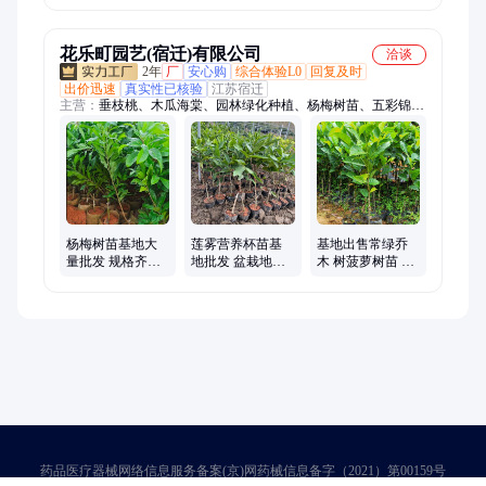
夏威夷果树苗
现货多杆蜜桔树
花乐町园艺(宿迁)有限公司
洽谈
2年
厂
安心购
综合体验L0
回复及时
出价迅速
真实性已核验
江苏宿迁
主营：
垂枝桃、木瓜海棠、园林绿化种植、杨梅树苗、五彩锦
带、榉树、绣线菊、鼠尾草、女贞、黄杨、红叶石楠、桂花、天
鹅绒紫薇、地被菊、北美海棠、美人蕉、红枫、月季、苔草、大
叶黄杨、荷花、红瑞木、水蜡、火棘
杨梅树苗基地大
莲雾营养杯苗基
基地出售常绿乔
量批发 规格齐全
地批发 盆栽地栽
木 树菠萝树苗 波
室内外庭院小苗
苗 花坛花镜庭院
罗蜜 蜜冬瓜庭院
园林绿化果树苗
小区园林绿化果
小区园林绿化果
树苗
树苗
药品医疗器械网络信息服务备案(京)网药械信息备字（2021）第00159号