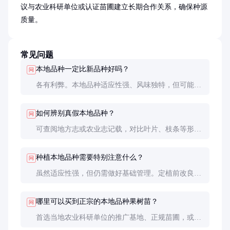
议与农业科研单位或认证苗圃建立长期合作关系，确保种源
质量。
常见问题
本地品种一定比新品种好吗？
问
各有利弊。本地品种适应性强、风味独特，但可能产
量较低、外观不佳。新品种通常产量高、商品性好，
但可能需要更多投入和管理。选择应根据实际需求权
如何辨别真假本地品种？
问
衡。
可查阅地方志或农业志记载，对比叶片、枝条等形态
特征。最可靠的方式是结果后观察果实性状，或通过
DNA分子标记鉴定。建议从信誉良好的供应渠道购
种植本地品种需要特别注意什么？
问
买。
虽然适应性强，但仍需做好基础管理。定植前改良土
壤，幼树期注意防风防晒，结果期合理疏果。保留品
种特性的同时，可通过科学管理提高产量和品质。
哪里可以买到正宗的本地品种果树苗？
问
首选当地农业科研单位的推广基地、正规苗圃，或政
府支持的地方品种保护项目。购买时索要品种证明和