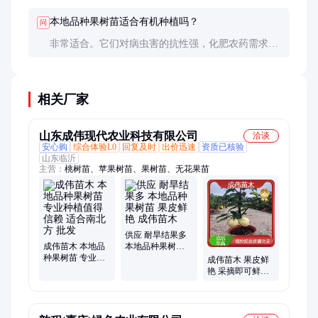
检疫证书，避免购买来历不明的苗木。
本地品种果树苗适合有机种植吗？
问
非常适合。它们对病虫害的抗性强，化肥农药需求
低，果实风味物质丰富。许多有机农场专门寻找本地
品种进行种植，既能降低管理难度，又能打造特色产
品。
相关厂家
山东成伟现代农业科技有限公司
洽谈
安心购
综合体验L0
回复及时
出价迅速
资质已核验
山东临沂
主营：
桃树苗、苹果树苗、果树苗、无花果苗
供应 耐旱结果多
成伟苗木 本地品
本地品种果树苗
种果树苗 专业种
果皮鲜艳 成伟苗
成伟苗木 果皮鲜
植值得信赖 适合
木
艳 采摘即可鲜食
南北方 批发
供应 本地品种果
树苗