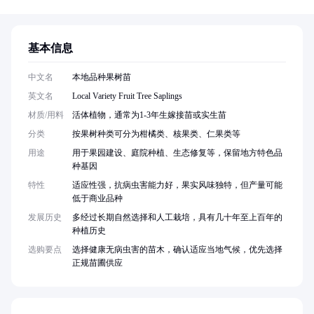
基本信息
中文名
本地品种果树苗
英文名
Local Variety Fruit Tree Saplings
材质/用料
活体植物，通常为1-3年生嫁接苗或实生苗
分类
按果树种类可分为柑橘类、核果类、仁果类等
用途
用于果园建设、庭院种植、生态修复等，保留地方特色品
种基因
特性
适应性强，抗病虫害能力好，果实风味独特，但产量可能
低于商业品种
发展历史
多经过长期自然选择和人工栽培，具有几十年至上百年的
种植历史
选购要点
选择健康无病虫害的苗木，确认适应当地气候，优先选择
正规苗圃供应