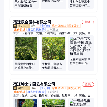
种优良 园林绿化
基地出售2-20公分
油柑别名望果小
果树苗绿化市政
果树苗胡柚 品种
苗景区园林行道
苗木规格齐全
齐全易栽培耐寒
风景果树苗根茎
耐旱适应性强
健壮规格齐全
宿迁辰全园林有限公司
洽谈
5年
厂
安心购
综合体验L0
回复及时
出价迅速
真实性已核验
山东潍坊
主营：
五彩锦带、龙柏、小叶黄杨、油柑小苗、大叶黄杨、金叶
女贞、卫矛、红枫、鸡爪槭、红王子锦带、铺地柏、沙地柏、红
叶李、紫叶李、西府海棠、黄金枸骨、无刺枸骨、蜀桧、榆叶
梅、美人梅、红梅、人工浮岛、生态浮岛、浮动湿地、大叶女贞
无花果芭劳奈 斯
特拉 波姬红品种
苗圃批发油柑别
果树苗三华李当
齐全 景区园林公
名望果小苗景区
年结果盆栽地栽
园种植果树苗
园林行道风景果
景区园林行道绿
树苗冠幅饱满
化种植规格齐全
宿迁坤之宁园艺有限公司
洽谈
3年
厂
安心购
综合体验L0
回复及时
出价迅速
真实性已核验
江苏常州
主营：
红枫、红梅、榆叶梅、胡柚苗、红叶李、小叶黄杨、金森
女贞、垂丝海棠、水蜡、卫矛、红瑞木、生态浮岛、水生植物、
五彩锦带、玉簪花、五彩石竹、紫薇花、狼尾草、绣球花、芍