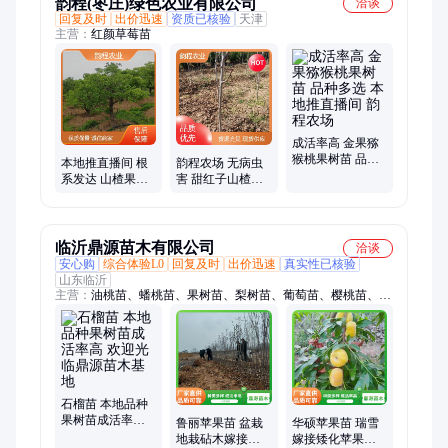
韵程(枣庄)绿色农业有限公司
洽谈
回复及时
出价迅速
资质已核验
天津
主营：
红颜草莓苗
成活率高 金果猕
猴桃果树苗 品种
本地推直播间 根
韵程农场 无病虫
多选 本地推直播
系发达 山楂果树
害 甜红子山楂果
间 韵程农场
苗 品种多选 韵程
树苗 品种多选 本
农业
地推直播间
临沂鼎源苗木有限公司
洽谈
安心购
综合体验L0
回复及时
出价迅速
真实性已核验
山东临沂
主营：
油桃苗、蟠桃苗、果树苗、梨树苗、葡萄苗、樱桃苗、桃
树苗、苹果苗、山楂树苗、南水梨苗、皇冠梨苗、无花果苗、苗
木基地、木瓜树苗、翠冠梨苗、脆柿子苗、柿子树苗、金银花
苗、花椒苗、杏树苗、枣苗、海棠苗、板栗树、秋月梨、基地种
植
石榴苗 本地品种
果树苗成活率高
鲁丽苹果苗 盆栽
华硕苹果苗 瑞雪
欢迎光临鼎源苗
地栽砧木嫁接果
嫁接矮化苹果树