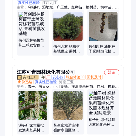
真实性已核验
江西九江
主营：
乌桕树、湿地松、广玉兰、红榉苗、檫树苗、枫树苗、枇
杷苗、香樟苗、茶花苗、水杉苗、合欢苗、栾树苗、移栽苗、喜
树苗、树种子、二月兰、风景树、地径2-5、元宝枫、高羊茅、
粗香樟、香樟树、青钱柳、无患子、栎种子
伟创园林杨梅苗
带土球发货移栽
伟创园林 杨梅树
伟创园林 油桐种
苗易成活 果树苗
基地供应 果树移
子 园林绿化植物
批发基地
植苗果实酸甜 喜
用 大型落叶乔木
酸性土壤
江苏可青园林绿化有限公司
洽谈
3年
厂
安心购
综合体验L0
回复及时
出价迅速
真实性已核验
海南三亚
主营：
雪松、向日葵、小叶黄杨、澳洲坚果树苗、红枫、樱花、
碧桃、梅花、桂花、花境、观赏竹、锦带、金叶女贞、红叶小
檗、鸢尾、造型月季、高杆月季、加拿利海枣、美丽针葵、栀子
花、红叶石楠、金森女贞、南天竹、直立冬青、苔草、月季
柚子树 绿植盆栽
园林绿化果树苗
源头厂家大量批
丛生蜜桔适应性
绿化市政苗木规
发澳洲坚果树苗
强耐寒园区绿化
格齐全 庭院造景
南方栽植南亚3号
蜜桔果树苗基地