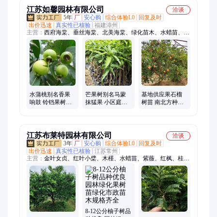
江苏如馨园林有限公司
洽谈
5年
厂
安心购
综合体验L0
回复及时
出价迅速
真实性已核验
福建漳州
主营：
西府海棠、垂丝海棠、北美海棠、绿化苗木、水蜡苗、五
彩锦带、大叶黄杨、小叶黄杨、红王子锦带、红瑞木、丰花月
季、红帽月季、梅花、红梅、绿梅、榆叶梅、美人梅、腊梅、紫
竹、刚竹、金镶玉竹、八仙花、绣球花、观赏竹、冬青
水蒲桃别名香果
芒果树别名马蒙
基地供应果石榴
响鼓 铃铛果树苗
抹猛果 小区庭院
树苗 南北方种植
根茎健壮景区园
公园观赏果树苗
果树苗 园林行道
林公园造景行道
景区园林绿化种
造型树
树
植
江苏布莱特园林有限公司
洽谈
3年
厂
安心购
综合体验L0
回复及时
出价迅速
真实性已核验
江苏常州
主营：
金叶女贞、红叶小檗、木槿、水蜡苗、紫薇、红枫、桂
花、大王椰子、加拿利海枣、紫荆、五彩锦带、榆叶梅、红梅、
美人梅、棕榈、大叶黄杨、小叶黄杨、红瑞木、西府海棠、红叶
李、洒金柏、白玉兰、樱花、碧桃、法国冬青
8-12公分柚子树品