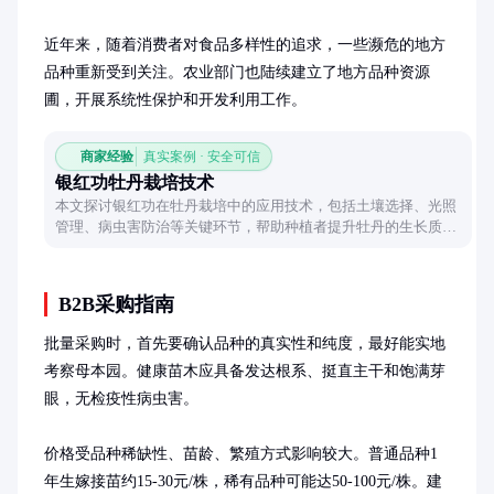
近年来，随着消费者对食品多样性的追求，一些濒危的地方
品种重新受到关注。农业部门也陆续建立了地方品种资源
圃，开展系统性保护和开发利用工作。
商家经验
真实案例 · 安全可信
银红功牡丹栽培技术
本文探讨银红功在牡丹栽培中的应用技术，包括土壤选择、光照
管理、病虫害防治等关键环节，帮助种植者提升牡丹的生长质量
和观赏价值。
B2B采购指南
批量采购时，首先要确认品种的真实性和纯度，最好能实地
考察母本园。健康苗木应具备发达根系、挺直主干和饱满芽
眼，无检疫性病虫害。

价格受品种稀缺性、苗龄、繁殖方式影响较大。普通品种1
年生嫁接苗约15-30元/株，稀有品种可能达50-100元/株。建