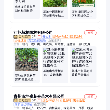
出售龙眼果树苗
别名桂圆树营养
基地公园果树苗
栾树 庭院园林小
杯苗大小规格都
三华李当年结果
区别墅绿化工程
有四季可种
盆栽地栽景区园
苗 景区观花叶果
林行道绿化种植
树行道树品种齐
全
江苏赫柏园林有限公司
洽谈
3年
厂
安心购
综合体验L0
回复及时
出价迅速
真实性已核验
山东潍坊
主营：
桂花、榆叶梅、绣线菊、水蜡苗、连翘苗、金叶女贞、红
叶小檗、亮晶女贞、红王子锦带、海棠、紫薇、木槿、鼠尾草、
水生植物、花灌木、地被草花、草坪、大叶黄杨、小叶黄杨、地
被菊、月季、火炬花、完美石竹、大花金鸡菊、小丽花
基地出售果树苗
基地出售果树苗
荔枝 盆栽地栽景
香蕉苗盆栽地栽
基地出售果树苗
区园林行道绿化
景区园林行道绿
莲雾 盆栽地栽景
种植规格齐全
化种植规格齐全
区园林行道绿化
种植规格齐全
青州市坤盛花卉苗木有限公司
洽谈
5年
厂
综合体验L0
回复及时
出价迅速
真实性已核验
山东潍坊
主营：
地被花卉、欧石竹、宿根花卉、绿化苗木、月季、粉黛乱