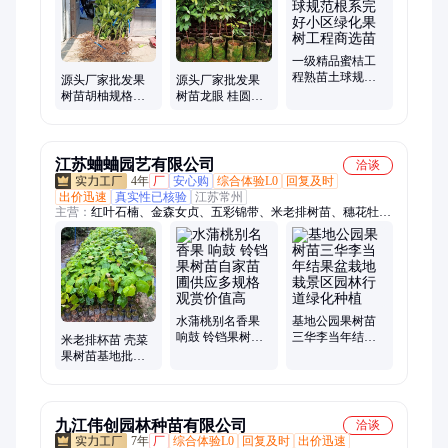
药、牡丹
一级精品蜜桔工
程熟苗土球规范
源头厂家批发果
源头厂家批发果
根系完好小区绿
树苗胡柚规格齐
树苗龙眼 桂圆根
化果树工程商选
全景区园林行道
茎健壮大小杯苗
苗
庭荫种植
景区园林种植
江苏蛐蛐园艺有限公司
洽谈
4年
厂
安心购
综合体验L0
回复及时
出价迅速
真实性已核验
江苏常州
主营：
红叶石楠、金森女贞、五彩锦带、米老排树苗、穗花牡
荆、鼠尾草、麦冬草、大叶黄杨、小叶黄杨、龙柏、桂花、金
桂、红枫、红花继木、茶花、朴树、瓜子黄杨、月季、卫矛球、
金叶女贞、北海道黄杨、洒金柏、花境植物、水生植物、金丝桃
水蒲桃别名香果
基地公园果树苗
响鼓 铃铛果树苗
三华李当年结果
米老排杯苗 壳菜
自家苗圃供应多
盆栽地栽景区园
果树苗基地批发
规格 观赏价值高
林行道绿化种植
根系发达树形美
观 可作绿化行道
树
九江伟创园林种苗有限公司
洽谈
7年
厂
综合体验L0
回复及时
出价迅速