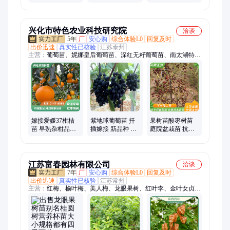
木基地
树苗 早熟晚熟品
苗 根系发达易成
种可选
活 鼎源
兴化市特色农业科技研究院
洽谈
5年
厂
安心购
综合体验L0
回复及时
出价迅速
真实性已核验
江苏泰州
主营：
葡萄苗、妮娜皇后葡萄苗、深红无籽葡萄苗、南太湖特早
葡萄苗、甜蜜蓝宝石葡萄苗、马斯卡丁葡萄苗、新品种葡萄苗绍
星9号、葡萄苗新品种金之星、澳洲甜王葡萄苗、罗拉葡萄苗、
罗拉玫瑰葡萄苗、皇后金玫瑰葡萄苗新品种、水晶玫瑰葡萄苗、
茉莉香葡萄苗、金香一号葡萄苗、春红3号葡萄苗、春红4号葡萄
苗、蓝色拉威尔葡萄苗、光辉葡萄苗、瑞香红新品种苹果苗、草
莓苗、红颜草莓苗、红果3号果桑苗、白玉王果桑苗、罗马红宝
石
嫁接爱媛37柑桔
紫地球葡萄苗 扦
果树苗酸枣树苗
苗 早熟杂柑品种
插嫁接 新品种 南
庭院盆栽苗 抗风
果园盆栽地栽采
北方种植果树苗
沙 新品种 提供技
摘园果树种苗
术指导
江苏富春园林有限公司
洽谈
7年
厂
安心购
综合体验L0
回复及时
出价迅速
真实性已核验
江苏常州
主营：
红梅、榆叶梅、美人梅、龙眼果树、红叶李、金叶女贞、
红王子锦带、绿萼梅、小叶黄杨、大叶黄杨、红叶石楠、金森女
贞、白玉兰、红枫、垂丝海棠、红帽月季、丰花月季、水蜡、卫
矛、红瑞木、生态浮岛、黄金枸骨、人工浮床、高杆月季、五彩
锦带、梅花