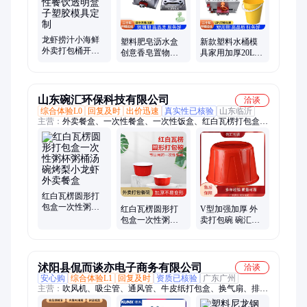
笤帚模具、美容器械模具、椅子模具、家电模具、工业用品模
具、塑胶模具
龙虾捞汁小海鲜
塑料肥皂沥水盒
新款塑料水桶模
外卖打包桶开模
创意香皂置物盒
具家用加厚20L带
具一次性餐饮透
设计浴室收纳置
盖手提户外水桶
明盒子塑胶模具
物架注塑模具制
塑胶模具加工厂
定制
造
山东碗汇环保科技有限公司
洽谈
综合体验L0
回复及时
出价迅速
真实性已核验
山东临沂
主营：
外卖餐盒、一次性餐盒、一次性饭盒、红白瓦楞打包盒、
透明方形餐盒
红白瓦楞圆形打
包盒一次性粥杯
红白瓦楞圆形打
V型加强加厚 外
粥桶汤碗烤梨小
包盒一次性粥杯
卖打包碗 碗汇包
龙虾外卖餐盒
粥桶汤碗烤梨小
装 成品外包装箱
龙虾外卖餐盒
装 适合多种食物
沭阳县侃而谈亦电子商务有限公司
洽谈
安心购
综合体验L1
回复及时
资质已核验
广东广州
主营：
吹风机、吸尘管、通风管、牛皮纸打包盒、换气扇、排气
管、铝合金、活性炭、钢丝管、风帘机、排风管、引风机、风幕