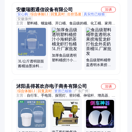
制
安徽瑞图通信设备有限公司
洽谈
安心购
综合体验L1
回复及时
出价迅速
真实性已核验
安徽滁州
主营：
塑料桶、螺旋桶、开口桶、食品级的桶、化工桶、家用塑
料小水桶、发酵塑料桶、奶茶桶、塑料圆桶、5l塑料桶、水桶、
方形塑料桶、食品级塑料桶、涂料桶、机油桶、海蜇桶、龙虾
桶、化肥桶、乳胶漆桶、包装桶、肥料桶、种子包装桶、酒酿包
装桶、透明塑料桶
加厚食品级透明
塑料桶捞汁小海
食品级塑料桶带
3L/公斤透明甜面
鲜奶茶桶龙虾打
盖透明水果捞海
酱桶油墨涂料桶
包桶5L斤厂家批
蜇龙虾打包盒外
果酱海蜇龙虾打
发
卖奶茶桶5L厂家
包桶
批发
沭阳县得甚欢亦电子商务有限公司
洽谈
综合体验L1
回复及时
资质已核验
广东广州
主营：
自行车、手电筒、探照灯、密封桶、伸缩杆、增高器、改
装车把、电动推杆、推杆电机、直流电机、立把车把、推杆马
达、电缸开窗、直线驱动器、车头加长器、照套防尘罩、抬升延
长器、山地车龙头、立车把配件、手提式地摊灯、窗器密室马
达、led充电投光灯、工业集成灶推杆、公路山地车车把、可调节
把立龙头、加高车把立把管