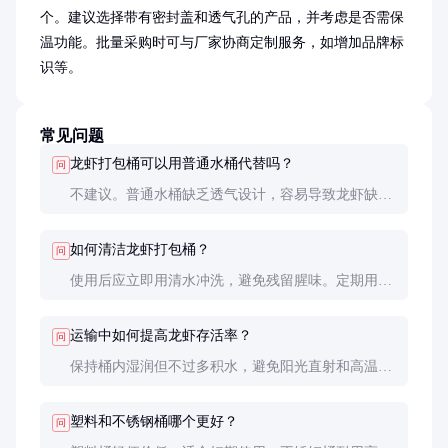
个。建议选择带有密封盖和透气孔的产品，并考虑是否需保
温功能。批量采购时可与厂家协商定制服务，如增加品牌标
识等。
常见问题
龙虾打包桶可以用普通水桶代替吗？
问
不建议。普通水桶缺乏透气设计，容易导致龙虾缺氧
死亡。此外，食品级材质的打包桶更能确保卫生安
全。
如何清洁龙虾打包桶？
问
使用后应立即用清水冲洗，避免残留腥味。定期用食
品级消毒液浸泡，确保卫生。不锈钢桶可用软布擦
拭，塑料桶避免暴晒以防老化。
运输中如何提高龙虾存活率？
问
保持桶内湿润但不过多积水，避免阳光直射和高温环
境。长途运输时可加冰袋降温，但需注意不要让龙虾
直接接触冰块。
塑料和不锈钢桶哪个更好？
问