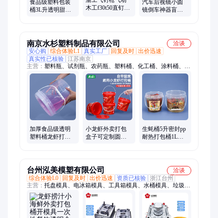
渝工气钉枪气动
食品级塑料包装
汽车后视镜小圆
木工f30t50直钉钢
桶3L升透明甜面
镜倒车神器盲区
钉钢排射钉码钉
酱桶油墨涂料桶
高清辅助镜360度
蚊钉装修专用枪
果酱海蜇龙虾打
多功能盲点反光
包桶
镜
南京水杉塑料制品有限公司
洽谈
安心购
综合体验L1
真实工厂
回复及时
出价迅速
真实性已核验
江苏南京
主营：
塑料瓶、试剂瓶、农药瓶、塑料桶、化工桶、涂料桶、小
龙虾桶、化肥桶、肥料桶、食品级桶、耐酸碱堆码桶、废液桶、
机油桶、农资桶、水溶肥桶、透明塑料桶、25L塑料桶、PP桶、
工业用桶、堆码桶、高阻隔瓶、固体瓶、PE瓶、洗护瓶、圆瓶
加厚食品级透明
小龙虾外卖打包
生蚝桶5升密封pp
塑料桶龙虾打包
盒子可定制圆形
耐热打包桶1L带
盒生腌蟹桶捞汁
带盖捞汁小海鲜
提手圆形小塑料
小海鲜密封桶6L
打包桶食品级
桶食品级3L龙虾
升kg
桶
台州泓美模塑有限公司
洽谈
综合体验L0
回复及时
出价迅速
资质已核验
浙江台州
主营：
托盘模具、电冰箱模具、工具箱模具、水桶模具、垃圾桶
模具、洗衣机模具、日用品模具、饮水机模具、塑料模具、置物
架模具、电风扇模具、塑料桌椅、汽车尾灯模具、水壶模具、注
塑模具、医疗模具、汽车内饰模具、水杯模具、汽车外饰模具、