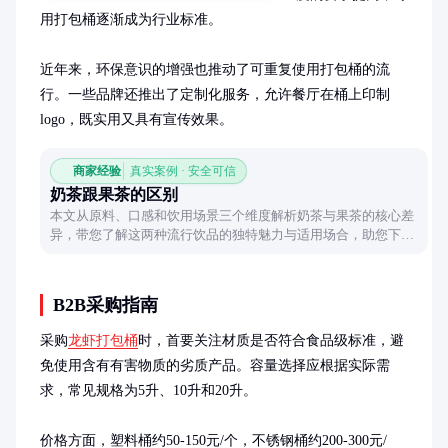
用打包桶逐渐成为行业标准。

近年来，环保意识的增强也推动了可重复使用打包桶的流
行。一些品牌还推出了定制化服务，允许餐厅在桶上印制
logo，既实用又具有宣传效果。
商家经验
真实案例 · 安全可信
奶茶跟果茶的区别
本文从原料、口感和饮用场景三个维度解析奶茶与果茶的核心差
异，带您了解这两种流行饮品的独特魅力与适用场合，助您下次
点单时轻松做出选择。
B2B采购指南
采购
龙虾打包桶
时，首要关注材质是否符合食品级标准，避
免使用含有有害物质的劣质产品。容量选择应根据实际需
求，常见规格为5升、10升和20升。

价格方面，塑料桶约50-150元/个，不锈钢桶约200-300元/