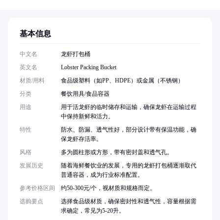
基本信息
中文名
龙虾打包桶
英文名
Lobster Packing Bucket
材质/用料
食品级塑料（如PP、HDPE）或金属（不锈钢）
分类
餐饮用具/食品容器
用途
用于活龙虾的临时储存和运输，确保龙虾在运输过程
中保持新鲜和活力。
特性
防水、防漏、透气性好，部分设计带有保温功能，确
保龙虾存活率。
风格
多为圆柱形或方形，带有密封盖和透气孔。
发展历史
随着海鲜餐饮业的发展，专用的龙虾打包桶逐渐取代
普通容器，成为行业标准配置。
参考价格区间
约50-300元/个，视材质和规格而定。
选购要点
选择食品级材质，确保密封性和透气性，容量根据需
求确定，常见为5-20升。