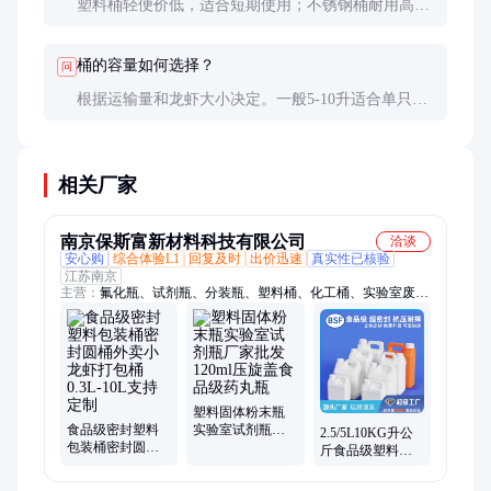
塑料桶轻便价低，适合短期使用；不锈钢桶耐用高
档，适合长期频繁使用，但价格较高。根据实际需求
和预算选择。
桶的容量如何选择？
问
根据运输量和龙虾大小决定。一般5-10升适合单只或
少量龙虾，20升适合批量运输。过大容量可能增加挤
压风险。
相关厂家
南京保斯富新材料科技有限公司
洽谈
安心购
综合体验L1
回复及时
出价迅速
真实性已核验
江苏南京
主营：
氟化瓶、试剂瓶、分装瓶、塑料桶、化工桶、实验室废液
桶、实验室试剂桶、耐酸碱堆码桶、耐酸碱废液桶、加厚试剂密
封桶、包装桶、农资桶、废液桶、工业用桶、PE瓶、塑料瓶、圆
瓶、方瓶、广口瓶、PP瓶、大口方瓶、耐酸碱试剂瓶、化学试剂
瓶、PE塑料瓶
塑料固体粉末瓶
食品级密封塑料
实验室试剂瓶厂
2.5/5L10KG升公
包装桶密封圆桶
家批发120ml压旋
斤食品级塑料方
外卖小龙虾打包
盖食品级药丸瓶
桶油壶密封酒精
桶0.3L-10L支持定
包装桶水桶