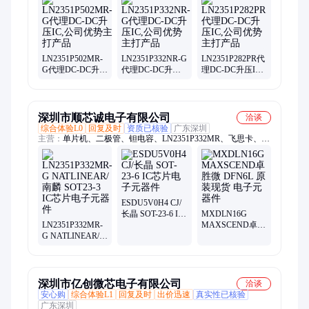
频功放IC、模拟开关IC、锂电保护IC、时钟IC、马达驱动IC、复
位IC、电压检测IC、高低压MOS管
LN2351P502MR-
LN2351P332NR-G
LN2351P282PR代
G代理DC-DC升压
代理DC-DC升压
理DC-DC升压IC,
IC,公司优势主打
IC,公司优势主打
公司优势主打产
产品
产品
品
深圳市顺芯诚电子有限公司
洽谈
综合体验L0
回复及时
资质已核验
广东深圳
主营：
单片机、二极管、钽电容、LN2351P332MR、飞思卡、继
电器、电感器、存储器、半导体
ESDU5V0H4 CJ/
长晶 SOT-23-6 IC
MXDLN16G
LN2351P332MR-
芯片电子元器件
MAXSCEND卓胜
G NATLINEAR/南
微 DFN6L 原装现
麟 SOT23-3 IC芯
货 电子元器件
片电子元器件
深圳市亿创微芯电子有限公司
洽谈
安心购
综合体验L1
回复及时
出价迅速
真实性已核验
广东深圳