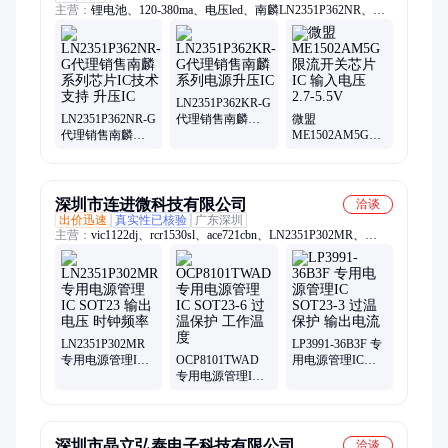
主营：
锂电池、120-380ma、电压led、南麟LN2351P362NR、低
电压、usb过流、ly3085ldo、小音箱、蜡烛灯、华虹nec、
ly73xxldo、3.7v-4.2v、赛芯微、hx1001-ge、ly4078ldo、
ly8116led、ao4413mos、led车灯、带使能、ly6411ldo、
ly70xxldo、ly72xxldo、轻触led、ly75xxldo、ly2505ldo、芯朋微
LN2351P362KR-G
LN2351P362NR-G
代理销售南麟系
微盟
代理销售南麟系
列电源升压IC
ME1502AM5G限
列芯片IC技术支
流开关芯片IC 输
持 升压IC
入电压2.7-5.5V
深圳市连进微科技有限公司
洽谈
出价迅速
真实性已核验
广东深圳
主营：
vic1122dj、rcr1530sl、ace721cbn、LN2351P302MR、
ap9266-pv、sy7069adc、se9015-lf、lx2113amr、tp4054-42、
cl8801bl5、ape8837ky、g5920tp1u、mcp73812t、hd8205-gr、
sy7201abc、vic1221di、rcr2716sl、as3406-18、ax3702aca、
st3007srg、hp1201b5f、tp3406as5、gsr803rzf、he1102g5f、
ap3009ktr、ln2401ams
LN2351P302MR
LP3991-36B3F 专
专用电源管理IC
OCP8101TWAD
用电源管理IC
SOT23 输出电压
专用电源管理IC
SOT23-3 过温保
时钟频率
SOT23-6 过温保
护 输出电流
护 工作温度
深圳市晶立弘泰电子科技有限公司
洽谈