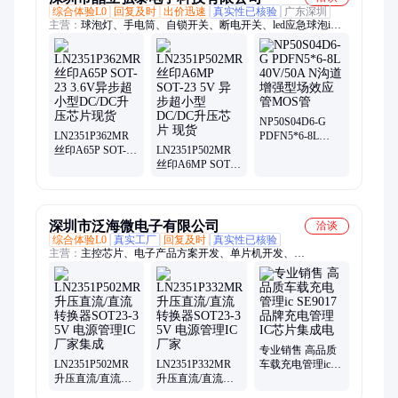
综合体验L0
回复及时
出价迅速
真实性已核验
广东深圳
主营：
球泡灯、手电筒、自锁开关、断电开关、led应急球泡i、
led头灯驱动i
NP50S04D6-G
LN2351P362MR
PDFN5*6-8L
丝印A65P SOT-23
LN2351P502MR
40V/50A N沟道增
3.6V异步超小型
丝印A6MP SOT-
强型场效应管
DC/DC升压芯片
23 5V 异步超小型
MOS管
现货
DC/DC升压芯片
现货
深圳市泛海微电子有限公司
洽谈
综合体验L0
真实工厂
回复及时
真实性已核验
主营：
主控芯片、电子产品方案开发、单片机开发、
ln2351p502mr、MCU方案开发、OTP单片机开发、flash单片机开
发、锂电池充电芯片、LED恒流驱动芯片、LED闪灯芯片、LDO
线性稳压芯片、升压IC、降压IC、电压检测IC、线性恒流驱动
IC、mos管、OTP单片机
专业销售 高品质
LN2351P502MR
LN2351P332MR
车载充电管理ic
升压直流/直流转
升压直流/直流转
SE9017品牌充电
换器SOT23-3 5V
换器SOT23-3 5V
管理IC芯片集成