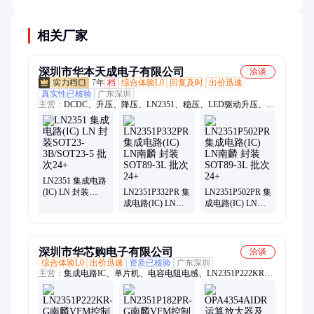
相关厂家
深圳市华本天成电子有限公司
洽谈
7年
档
综合体验L0
回复及时
出价迅速
真实性已核验
广东深圳
主营：
DCDC、升压、降压、LN2351、稳压、LED驱动升压、充
电、霍尔、逻辑、三端稳压、可控硅、中高压MOS、运放、马
达电机驱动、过压保护、锂电保护、升降压芯片、计量芯片、快
充协议芯片、智融、国民技术、埃诚微IU
LN2351 集成电路
(IC) LN 封装
LN2351P332PR 集
LN2351P502PR 集
SOT23-3B/SOT23-
成电路(IC) LN南
成电路(IC) LN南
5 批次24+
麟 封装SOT89-3L
麟 封装SOT89-3L
批次24+
批次24+
深圳市华芯购电子有限公司
洽谈
综合体验L0
出价迅速
资质已核验
广东深圳
主营：
集成电路IC、单片机、电容电阻电感、LN2351P222KR、
电解电容模块、芯片、微控制器、逻辑器件、二极管晶体管、保
险丝、电源管理芯片、接口芯片、连接器端子、开关、射频无线
芯片、储存器传感器、继电器蜂鸣器、马达 开关、数据转换芯