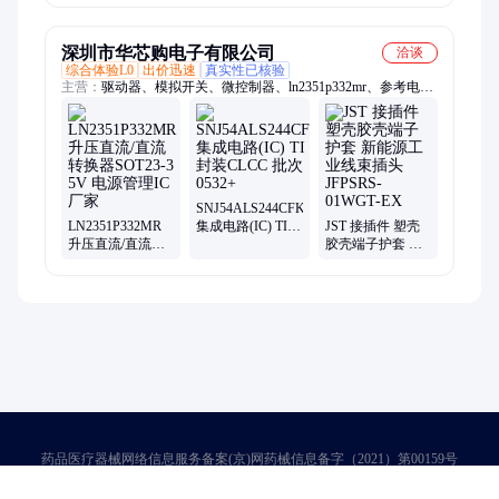
电源管理IC厂家
电源管理IC厂家
电
集成
深圳市华芯购电子有限公司
洽谈
综合体验L0
出价迅速
真实性已核验
主营：
驱动器、模拟开关、微控制器、ln2351p332mr、参考电
压、电池管理、视频开关ic、仪表放大器、音频放大器、开关稳
压器、数字隔离器、精密放大器、运算放大器、点火控制器、开
关控制器、可编程门阵列、接口集成电路、电容电阻
SNJ54ALS244CFK
LN2351P332MR
集成电路(IC) TI
JST 接插件 塑壳
升压直流/直流转
封装CLCC 批次
胶壳端子护套 新
换器SOT23-3 5V
0532+
能源工业线束插
电源管理IC厂家
头 JFPSRS-
01WGT-EX
药品医疗器械网络信息服务备案(京)网药械信息备字（2021）第00159号
京ICP证030173号
京公网安备11000002000001号