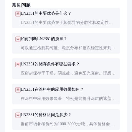
常见问题
LN2351的主要优势是什么？
问
LN2351的主要优势在于其优异的分散性和稳定性，
能够显著提升最终产品的性能，同时价格相对合理，
性价比高。
如何判断LN2351的质量？
问
可以通过检测其纯度、粒度分布和批次稳定性来判断
质量。建议索取样品进行小试，并查看第三方检测报
告。
LN2351的储存条件有哪些要求？
问
应密封保存于干燥、阴凉处，避免阳光直射。理想的
储存温度为15-25℃，相对湿度控制在60%以下。
LN2351在涂料中的应用效果如何？
问
在涂料中应用效果显著，特别是能提升涂层的遮盖力
和耐候性，适用于建筑外墙涂料和工业防腐涂料等场
景。
LN2351的价格区间是多少？
问
当前市场参考价约为1000-3000元/吨，具体价格会根
据采购量和市场行情有所浮动。