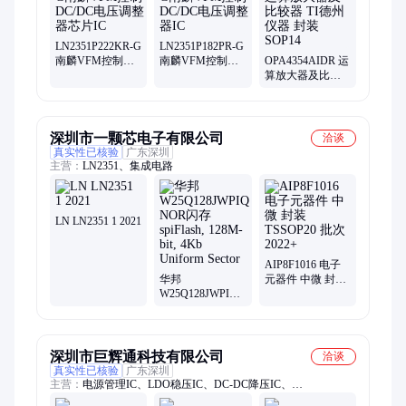
片、通信模块
LN2351P222KR-G
LN2351P182PR-G
南麟VFM控制
南麟VFM控制
OPA4354AIDR 运
DC/DC电压调整
DC/DC电压调整
算放大器及比较
器芯片IC
器IC
器 TI德州仪器 封
装SOP14
深圳市一颗芯电子有限公司
洽谈
真实性已核验
广东深圳
主营：
LN2351、集成电路
LN LN2351 1 2021
AIP8F1016 电子
华邦
元器件 中微 封装
W25Q128JWPIQ
TSSOP20 批次
NOR闪存
2022+
spiFlash, 128M-bit,
4Kb Uniform
Sector
深圳市巨辉通科技有限公司
洽谈
真实性已核验
广东深圳
主营：
电源管理IC、LDO稳压IC、DC-DC降压IC、
LN2351P502MR、DC-DC升压IC、过压保护IC、背光驱动IC、音