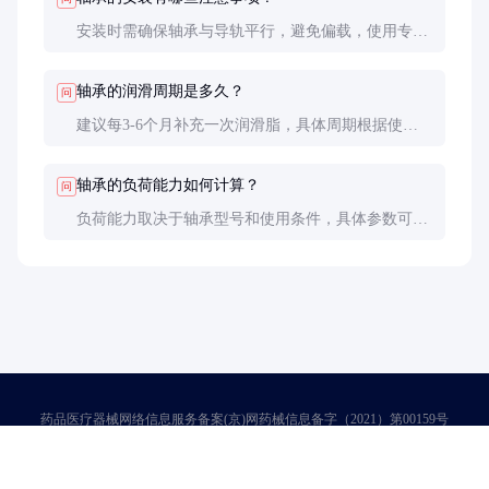
安装时需确保轴承与导轨平行，避免偏载，使用专用
工具防止损坏。
轴承的润滑周期是多久？
问
建议每3-6个月补充一次润滑脂，具体周期根据使用
环境和工作负荷调整。
轴承的负荷能力如何计算？
问
负荷能力取决于轴承型号和使用条件，具体参数可参
考制造商的技术手册。
药品医疗器械网络信息服务备案(京)网药械信息备字（2021）第00159号
京ICP证030173号
京公网安备11000002000001号