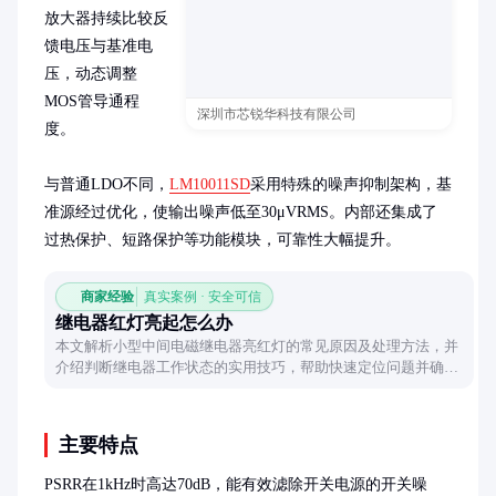
放大器持续比较反
馈电压与基准电
压，动态调整
MOS管导通程
深圳市芯锐华科技有限公司
度。

与普通LDO不同，
LM10011SD
采用特殊的噪声抑制架构，基
准源经过优化，使输出噪声低至30μVRMS。内部还集成了
过热保护、短路保护等功能模块，可靠性大幅提升。
商家经验
真实案例 · 安全可信
继电器红灯亮起怎么办
本文解析小型中间电磁继电器亮红灯的常见原因及处理方法，并
介绍判断继电器工作状态的实用技巧，帮助快速定位问题并确保
设备正常运行。
主要特点
PSRR在1kHz时高达70dB，能有效滤除开关电源的开关噪