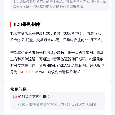
本文介绍模数转换芯片的基本概念、常见类型及其应用场景，帮
助读者了解不同模数转换芯片的特点和适用领域。
B2B采购指南
TI官方提供三种包装形式：卷带（3000片/卷）、管装（75
片/管）和托盘。交期通常4-6周，旺季建议提前3个月下单。

辨别真伪要检查激光标记是否清晰，批号是否可追溯。市场
上有翻新件流通，可通过TI官网验证器件日期码。批量采购
时可要求提供原厂证书和RoHS/REACH合规证明。评估板型
号为
LM10011SD
EVM，建议先申请样片测试。
常见问题
如何提高散热性能？
问
可选用带裸露焊盘的封装，在PCB设计时加大铜箔面
积并增加过孔。实测显示，2oz铜厚、4cm²的散热区
域可使热阻降低约30%。