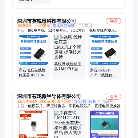
MICROCHIP
SOP8 23+ 集成电
路低压差线性稳
压器
深圳市英锐恩科技有限公司
洽谈
回复及时
出价迅速
真实性已核验
广东深圳
主营：
8位单片机、32位单片机、SOC芯片、低压差线性稳压
器、ASIC芯片、模拟器件、MCU、国产单片机原厂、模拟集成
电路、电源管理芯片、DC-DC转换器、芯片定制、运算放大器、
接口电路、接口转接方案芯片、单片机方案、MCU方案、MCU
方案定制、单片机产品解决方案、智能方案开发、消费类电子方
案、汽车电子方案
英锐恩 线性稳压
器 LM317LF全新
润石 低压差线性
润石RS3221-
原装 提供技术支
稳压器 RS3219-
2.8YF5线性稳压
持
3.3YC5可替代德
器_替代亚德诺
州仪器LMV321
ADP162/ADP163
深圳市芯珑微半导体有限公司
洽谈
综合体验L0
回复及时
出价迅速
真实性已核验
广东深圳
主营：
触摸芯片、降压转换器、车载电源芯片、直流电源变换器