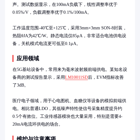
声。测试数据显示，在100mA负载下，线性调整率优于
0.05%/V，负载调整率优于0.1%/100mA。

工作温度范围-40℃至+125℃，采用3mm×3mm SON-8封装，
热阻θJA为42℃/W。静态电流仅85μA，非常适合电池供电设
备，关机模式电流更可低至0.1μA。
应用领域
在5G基站设备中，常用来为毫米波射频前端供电。某知名设
备商的测试报告显示，采用
LM10011SD
后，EVM指标改善
了3dB。

医疗电子领域，用于心电图机、血糖仪等设备的模拟前端供
电。相比普通LDO，其低噪声特性使信号采集精度提升约
0.5个有效位。工业传感器模块也大量采用，特别是需要4-
20mA电流环供电的场合。
维护与注意事项