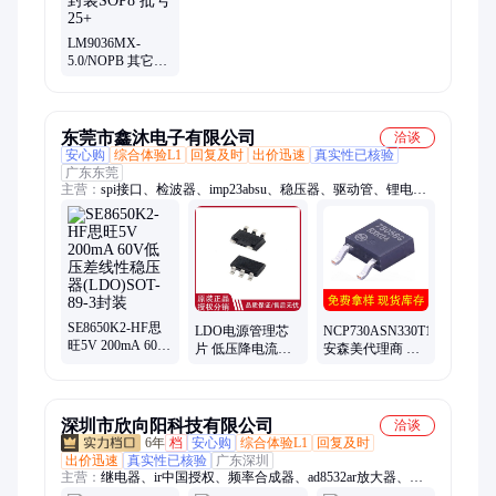
LM9036MX-
5.0/NOPB 其它线
性稳压控制器 TI
德州仪器 封装
SOP8 批号25+
东莞市鑫沐电子有限公司
洽谈
安心购
综合体验L1
回复及时
出价迅速
真实性已核验
广东东莞
主营：
spi接口、检波器、imp23absu、稳压器、驱动管、锂电
池、电池组、放大器、传感器、调制器、调节器、升压器、
tlsr9516a、控制器、反相器、rt8753bfe、收发器、处理器、滤波
器、换芯片、gt4427dtr、锂离子、转换器、单片机、bm8563esa
SE8650K2-HF思
LDO电源管理芯
NCP730ASN330T1G
旺5V 200mA 60V
片 低压降电流线
安森美代理商 低
低压差线性稳压
性稳压器IC ST意
压差线性稳压器
器(LDO)SOT-89-3
法 ST1L08 DFN8
TSOP-5封装
封装
深圳市欣向阳科技有限公司
洽谈
6年
档
安心购
综合体验L1
回复及时
出价迅速
真实性已核验
广东深圳
主营：
继电器、ir中国授权、频率合成器、ad8532ar放大器、