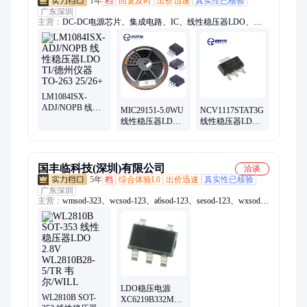
1年
档
回复及时
出价迅速
真实性已核验
广东深圳
主营：
DC-DC电源芯片、集成电路、IC、线性稳压器LDO、
MOS管、IGBT、贴片电容
LM1084ISX-
ADJ/NOPB 线性
MIC29151-5.0WU
NCV1117STAT3G
稳压器LDO TI/德
线性稳压器LDO
线性稳压器LDO
州仪器 TO-263
MICROCHIP/微芯
ON/安森美 SOT-
25/26+
TO-263 25/26+
223 25/26+
国丰临科技(深圳)有限公司
洽谈
5年
档
综合体验L0
出价迅速
真实性已核验
广东深圳
主营：
wmsod-323、wcsod-123、a6sod-123、sesod-123、wxsod-
123、wdsod-323、x4sod-123、6hsod-123、6csod-123、4zsod-
123、mmbd4148t、mmbd4148a、3esod-323、蜡烛灯、wgsod-
123、5psod-123、y2sod-323、稳压管、wnsod-123、d6sod-123、
sksod-123、mmsz5244b、c0sod-323、5nsod-123、4fsod-123
LDO稳压电源
WL2810B SOT-
XC6219B332MR-