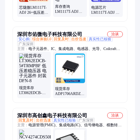
库存查询
芯珑微LM1117T-
电源芯片
LM1117T-ADJ
ADJ 26+低压差线
LM1117T-ADJ 低
26+低压差线性稳
性稳压器 库存充
压差线性稳压器
压器 可提供样品
足
适配性强
嵌入式供电
深圳市佑微电子科技有限公司
洽谈
安心购
综合体验L0
回复及时
出价迅速
真实性已核验
广东深圳
主营：
电子元器件、IC、集成电路、电感器、光导、Coilcraft、
mentor
现货库存
现货库存
LT3062EDCB-
ADP1706ARDZ-
5#TRMPBF 低压
2.5-R7 低压差稳
差稳压器 电子元
压器 电子元器件
器件 封装DFN-8
封装SOP-8
深圳市高创鑫电子科技有限公司
洽谈
回复及时
出价迅速
真实性已核验
广东深圳
主营：
电源管理(PMIC)、集成电路(IC)、信号继电器、模数转换
器(ADC)、数模转换器(DAC)、功率继电器、DC-DC 转换器、
AC-DC 转换器、模块、胶带粘合剂、高压连接器、汽车继电