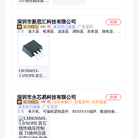
353 线性稳压器
G TOREX/特瑞士
LDO 2.8V
SOT-23-5 线性稳
WL2810B28-5/TR
压器
韦尔/WILL
深圳市新思汇科技有限公司
洽谈
6年
档
真实性已核验
广东深圳
主营：
放大器、检测器、滤波器、调制器、发射器、接收器、衰
减器、解调器、变压器、收发器、偏置器、振荡器、rfid天线、
终端负载、隔直流器、微波射频、集成电路、同轴开关、接入监
控ic、频率综合器、射频适配器、定向耦合器、耦合器电桥、多
路复用器、rfid读取模块
LM1084ISX-
3.3/NOPB 其它线
性稳压控制器 TI
封装TO263 批号
24+
深圳市永芯易科技有限公司
洽谈
5年
档
综合体验L1
回复及时
出价迅速
真实性已核验
广东深圳
主营：
单片机、可编程逻辑器件、RENESAS瑞萨、数据转换芯
片、恩智浦、数字信号处理器、中科芯、接口芯片、TI德州仪
器、存储芯片、赛灵思、ADI亚德诺、电源芯片、国产芯片