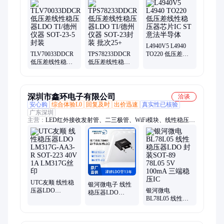
ad828arz放大器、ad829jrz放大器、ad818arz放大器、ad8031arz放
大器、ad8058arz放大器、ad8532arz放大器、ad8001arz放大器、
ad8307arz放大器、ad8651armz放大器、ad8099ardz放大器、
ad8534aruz放大器、ad706jr通用运放、op42gsz精密运放、
op90gpz通用运放、ad8417brmz放大器、op07csz精密运放、
ad712jrz精密运放、hmc326ms8ge放大器、op490gsz通用运放、
L4940V5 L4940
TLV70033DDCR
TPS78233DDCR
TO220 低压差线
op162gsz精密运放、ad848jrz通用运放
低压差线性稳压
低压差线性稳压
性稳压器芯片IC
器LDO TI/德州仪
器LDO TI/德州仪
ST意法半导体
器 SOT-23-5封装
器 SOT-23封装 批
次25+
深圳市鑫环电子有限公司
洽谈
安心购
综合体验L0
回复及时
出价迅速
真实性已核验
广东深圳
主营：
LED红外接收发射管、二三极管、WiFi模块、线性稳压器
LDO、4G模块、MOS管、无线模块、发光二极管、海思芯片、
瑞煜芯片、贴片二极管、贴片三极管、肖特基二极管、场效应
管、rtl8188、rtl8189、4g cat4、蓝牙模块、物联网模块、nb模
块、低功耗芯片模块、4g通信模块、二极管、三极管、碳化硅
mos管、碳化硅sic
UTC友顺 线性稳
银河微电子 线性
压器LDO
银河微电
稳压器LDO
LM317G-AA3-R
BL78L05 线性稳
BL78M05 TO-252
SOT-223 40V 1A
压器LDO 封装
35V 700mA
LM317G丝印
SOT-89 78L05 5V
78M05丝印
100mA 三端稳压