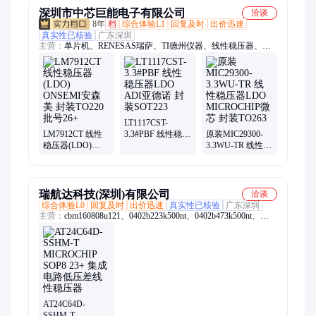
IC
深圳市中芯巨能电子有限公司
洽谈
8年
档
综合体验L1
回复及时
出价迅速
真实性已核验
广东深圳
主营：
单片机、RENESAS瑞萨、TI德州仪器、线性稳压器、
ADI亚德诺、国产芯片替代、XILINX/赛灵思、可编程逻辑器
件、电源芯片、接口芯片、DSP数字信号处理器、时钟芯片、中
科芯、阿尔特拉、存储芯片、以太网控制芯片、射频芯片、恩智
浦、ST意法、中微爱芯、转换芯片、芯科、三星存储
LT1117CST-
LM7912CT 线性
3.3#PBF 线性稳压
原装MIC29300-
稳压器(LDO)
器LDO ADI亚德
3.3WU-TR 线性稳
ONSEMI安森美
诺 封装SOT223
压器LDO
封装TO220 批号
MICROCHIP微芯
26+
封装TO263
瑞航达科技(深圳)有限公司
洽谈
综合体验L0
回复及时
出价迅速
真实性已核验
广东深圳
主营：
cbm160808u121、0402b223k500nt、0402b473k500nt、
0402b224k160nt、0402b562k500nt、cbw321609u190t、
0402b222k500nt、06035c332jat2a、0603x225k160nt、
0402b103k500nt、0603b103j500nt、0805b221k500nt、
04022r102k500ba、0402cg102j500nt、0402cg4r7c500nt、
l9637d013trst19sop
AT24C64D-
SSHM-T