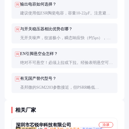
输出电容如何选择？
问
建议使用低ESR陶瓷电容，容量10-22μF。注意避免
使用Y5V材质电容，其容量随电压变化大可能导致振
荡。
与开关稳压器相比优势在哪？
问
无开关噪声，纹波极小，瞬态响应快（约5μs），适
合噪声敏感电路。但效率较低，大电流应用建议前级
加DCDC。
EN引脚悬空会怎样？
问
绝对不可悬空！必须上拉或下拉。经验表明悬空可能
导致芯片异常工作甚至损坏，典型接法是10kΩ电阻上
拉到VIN。
有无国产替代型号？
问
圣邦微的SGM2203参数接近，但PSRR略低
（65dB@1kHz）。关键应用建议仍用原厂器件，一般
场合可评估替代方案。
相关厂家
深圳市芯锐华科技有限公司
洽谈