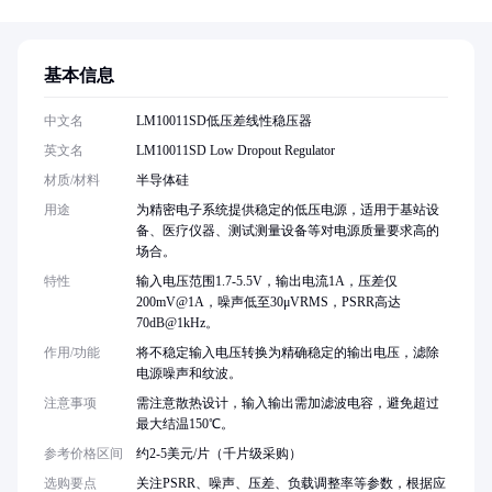
基本信息
中文名
LM10011SD低压差线性稳压器
英文名
LM10011SD Low Dropout Regulator
材质/材料
半导体硅
用途
为精密电子系统提供稳定的低压电源，适用于基站设
备、医疗仪器、测试测量设备等对电源质量要求高的
场合。
特性
输入电压范围1.7-5.5V，输出电流1A，压差仅
200mV@1A，噪声低至30μVRMS，PSRR高达
70dB@1kHz。
作用/功能
将不稳定输入电压转换为精确稳定的输出电压，滤除
电源噪声和纹波。
注意事项
需注意散热设计，输入输出需加滤波电容，避免超过
最大结温150℃。
参考价格区间
约2-5美元/片（千片级采购）
选购要点
关注PSRR、噪声、压差、负载调整率等参数，根据应