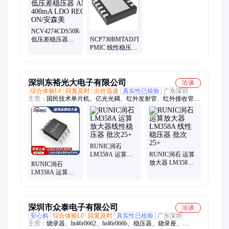
器、电源管理 IC、变压器、ESD保护二极管/T、工业接近传感器
NCV4274CDS50R4G
NCP730BMTADJTBG
低压差稳压器
PMIC 线性稳压器
ANA 400mA LDO
可调式 ON/安森
REG ON/安森美
美
深圳东裕光大电子有限公司
洽谈
综合体验L0
回复及时
出价迅速
真实性已核验
广东深圳
主营：
国民技术单片机、亿光光耦、红外发射管、红外接收管、
流量计量模块、单片机芯片、光电三极管、光电二极管、二极管
贴片LED、光敏三极管、贴片发光二极管、蓝牙芯片、光电耦合
器、光耦、光敏接收管、模拟开关、发射管接收管、运算放大
器、亿光红外线接收头、光隔离器、贴片红外线接收头、小型红
外发光二极管
RUNIC润石
LM358A 运算放
RUNIC润石 运算
大器线性稳压器
放大器 LM358A
RUNIC润石
批次25+
线性稳压器 批次
LM358A 运算放
25+
大器线性稳压器
批次25+
深圳市众泰电子有限公司
洽谈
安心购
综合体验L0
回复及时
真实性已核验
广东深圳
主营：
烧录器、ht46r0662、ht46r066b、稳压器、烧录座、