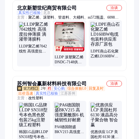
北京新塑世纪商贸有限公司
洽谈
真实性已核验
北京
主营：
聚乙烯、滚塑料、管道料、大桶料、m572瓶盖、6098低
压、水果网套、燃气管道、瓶盖专用料、低压管材料、高压薄膜
料、粉低压膜料、高压涂覆料、熔指注塑料、交联管材料、电缆
包装料、中空吹塑料、电线电缆料、注塑假花料、低压拉丝料、
电缆注塑料、高压发泡料、金属柴油箱、熔指线型料、重包装膜
料
LLDP聚乙烯7042
线性 高强度拉伸
LDPE燕山石化聚
薄膜 滴灌带薄膜
乙烯LD160BW电
LLDP 滚塑聚乙烯
料
缆包装料供应库
DNDC-7148供应
存原厂原包
高刚性中空级 袋
装
苏州智会赢新材料科技有限公司
洽谈
2年
档
安心购
综合体验L0
回复及时
出价迅速
真实性已核验
江苏苏州
主营：
改性塑料
PA6德国朗盛
韩国LG品牌LLDP
BKV215 高强度聚
优惠供应 LCP 美
SN318型号本色黑
酰胺6 机械韧性好
国杜邦 6130 液晶