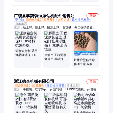
色胶包装25kg注
耐磨
高分子聚合物 智
塑级工程塑料
会赢
广饶县李鹊镇恒源钻机配件销售处
洽谈
安心购
综合体验L0
回复及时
出价迅速
真实性已核验
山东东营
主营：
粘土球、黏土球、膨润土球、石英砂、井口保护装置、地
下水监测井、Pvc井管、岩芯箱、监测井井盖、膨润土、水井回
填、监测井标示牌、泥浆泵、泥浆箱、渣土箱、化学泥浆、钢护
筒、灌桩导管、泥浆胶管、金马胶管、钢丝测绳、泥沙分离机、
泥浆三件套、大口径打桩钢护筒、大口径螺旋钢护筒
泥浆箱定制 采用
食品级环保LLDP
膨润土 工程泥浆
材料 抗紫外线
复合土 基础打桩
封井护壁黏土球
悬浮性强 厂家供
膨润土球 实验钻
应 齐恒源
孔 填充球 齐恒源
供应
浙江德企机械有限公司
洽谈
综合体验L0
回复及时
真实性已核验
浙江温州
主营：
手提袋、吹水冷pp、pp旋转机、LLDPR吹膜机、pp包装
袋、袋平口袋、吹膜机组、塑料辅机、地膜吹膜机、高速吹膜
机、口袋制袋机、专用吹膜机、高透明薄膜、塑料造粒机、塑料
吹膜机、热切制袋机、共挤吹膜机、高压吹膜机、薄膜吹膜机、
冷切制袋机、复合制袋机、迷你吹膜机、双膜头吹膜机、购物袋
制袋机、袋包装吹膜机、双机头吹膜机
德企 两层旋转快
热封冷切全自动