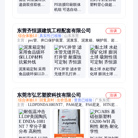
递袋双倍双收
PE吹膜印刷联体
塑料背心袋超市
LDPE LLDPR吹膜
机组 可选自动吸
购物袋冲口制袋
机
料机 表面处理 旋
机
转刀头
东营齐恒源建筑工程配套有限公司
洽谈
综合体验L0
真实性已核验
山东东营
主营：
pvc管、井口保护装置、泥浆泵、泥浆箱、钢护筒、岩芯
箱、石英砂、粘土球、膨润土、膨润土球、化学泥浆、咸阳宝石
钢丝绳、泥浆水带、桥式滤水管、黏土球、球墨铸铁管、泥浆
管、聚丙烯酰胺、泥沙分离器、防汛吨包
泥浆箱定制 采用
PVC井管 滤水管
黏土球 水处理矿
食品级环保LLDP
无缝开孔打井管
化球 膨润土球 吸
材料 抗紫外线
耐腐蚀可定制 齐
附性强可定制 齐
恒源
恒源
东莞市弘艺塑胶科技有限公司
洽谈
综合体验L0
回复及时
出价迅速
资质已核验
广东东莞
主营：
LLDPDNDA1081NT7、PA66尼龙、PA6尼龙、HTN尼龙
树脂