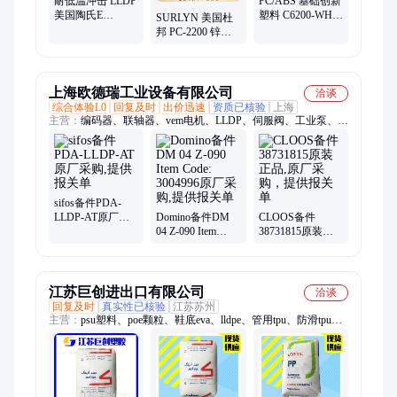
耐低温冲击 LLDP
PC/ABS 基础创新
美国陶氏E
塑料 C6200-WH
SURLYN 美国杜
DNDA-1081 NT 7
高刚性 耐热 耐化
邦 PC-2200 锌离
窄分子量分布 高
学性
聚物热塑性树脂
刚性
含抗氧化剂
上海欧德瑞工业设备有限公司
洽谈
综合体验L0
回复及时
出价迅速
资质已核验
上海
主营：
编码器、联轴器、vem电机、LLDP、伺服阀、工业泵、电
磁阀、减压阀、称重传感器、swo-mt8l-k夹爪、1490抗静电刷
sifos备件PDA-
LLDP-AT原厂采
Domino备件DM
CLOOS备件
购,提供报关单
04 Z-090 Item
38731815原装正
Code: 3004996原
品,原厂采购，提
厂采购,提供报关
供报关单
单
江苏巨创进出口有限公司
洽谈
回复及时
真实性已核验
江苏苏州
主营：
psu塑料、poe颗粒、鞋底eva、lldpe、管用tpu、防滑tpu、
fr70m30v0、耐温度、eva醋酸、管材tpu、热熔胶、tpu电缆、胶
布poe、tpu鞋底、弹性tpu、冲击eva、涂层pfa、轮胎tpu、树脂
tpu、薄膜tpu、包装eva、eva材料、tpu包胶、透明eva、耐燃油、
增韧poe