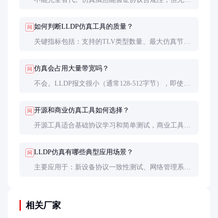
模拟硬件差异和真实网络环境下的复杂交互。建议作
为前期验证手段，最终仍需物理设备测试。
如何判断LLDP仿真工具的质量？
问
关键指标包括：支持的TLV类型数量、最大仿真节点
数、报文发送精度（微秒级）、日志和报告功能。建
议要求供应商提供性能基准测试报告。
仿真会占用大量带宽吗？
问
不会。LLDP报文很小（通常128-512字节），即使高
频率发送对带宽影响也很小。但需要注意交换机CPU
处理大量LLDP报文可能产生的负载。
开源和商业仿真工具如何选择？
问
开源工具适合基础协议学习和简单测试，商业工具更
适合企业级应用。后者通常提供更好的性能、技术支
持和合规性认证，但成本较高。
LLDP仿真有哪些典型应用场景？
问
主要应用于：新设备协议一致性测试、网络管理系统
功能验证、SDN控制器拓扑发现能力评估、网络工程
师培训教学等场景。
相关厂家