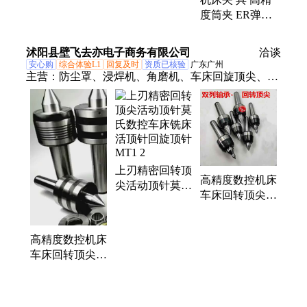
针 插入式活顶
数控车床顶针
度筒夹 ER弹簧
尖
按需订制
夹头 耐用夹 头
孔径齐全 安需
沭阳县壁飞去亦电子商务有限公司
洽谈
订制
安心购
综合体验L1
回复及时
资质已核验
广东广州
主营：
防尘罩、浸焊机、角磨机、车床回旋顶尖、高
压管、电圆锯、注油器、工锯台、洗衣机、展示台、
砂轮机、熔锡炉、切割机、加注器、电子秤、黄油
机、变频器、调压器、空压机、显示器、黄油枪、化
锡器、焊锡锅、木工锯、头磅机、旋转台
上刃精密回转顶
高精度数控机床
尖活动顶针莫氏
车床回转顶尖尾
数控车床铣床活
座顶针活顶尖莫
顶针回旋顶针
氏锥柄回旋活络
MT1 2
高精度数控机床
顶针
车床回转顶尖尾
座顶针活顶尖莫
氏锥柄回旋活络
顶针