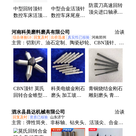
防震刀高速回转
中型回转顶针
中型合金活顶针
顶尖进口轴承莫
数控车床活顶针
数控车床尾座回
氏数控车床尾座
莫氏MT2/3/4/6
旋磨床防水回转
顶针回转顶针活
号活络顶尖
顶尖
河南科美磨料磨具有限公司
顶尖
洽谈
综合体验L0
回复及时
出价迅速
真实性已核验
河南郑州
主营：
切割片、油石定制、陶瓷砂轮、CBN顶针、刚
玉砂轮、陶瓷金刚石、陶瓷研磨盘、金刚石砂轮、钎
焊磨头定制、镜面抛光砂轮、金刚石cbn砂轮、橡胶
砂轮定制、钎焊破碎料砂轮、电镀金刚石滚轮、金刚
石烧结锯片、单边凹砂轮定制
CBN顶针 莫氏
科美电镀金刚石
青铜烧结金刚石
回转合金锥型磨
磨头 加工玻璃
雕刻磨头 青铜
头 数控车床活
抛光转用2000#
烧结SDC磨棒
顶针 不易磨损
细粒度可定制
玻璃陶瓷打孔工
泗水县昌达机械有限公司
洽谈
承载力大
具
回复及时
资质已核验
山东济宁
主营：
弹性筒夹、非标轴、钻夹头、活顶尖、合金顶
针、顶针大头、顶尖车床、数控夹头、车床机床、莫