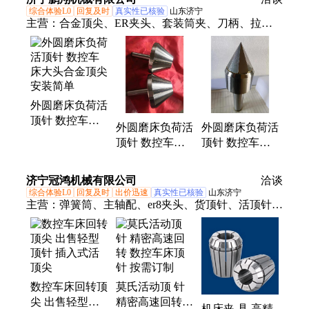
综合体验L0
回复及时
真实性已核验
山东济宁
主营：
合金顶尖、ER夹头、套装筒夹、刀柄、拉
钉、顶尖
外圆磨床负荷活
顶针 数控车床
外圆磨床负荷活
外圆磨床负荷活
大头合金顶尖
顶针 数控车床
顶针 数控车床
安装简单
大头合金顶尖
大头合金顶尖
超硬表面光滑
支持加工定制
济宁冠鸿机械有限公司
洽谈
综合体验L0
回复及时
出价迅速
真实性已核验
山东济宁
主营：
弹簧筒、主轴配、er8夹头、货顶针、活顶针、
重型顶针、er25夹头、er11筒夹、er20夹头、er50夹
头、er32夹头、er40夹头、机床夹头、铣床夹头、钻
铣夹头、夹头夹具、夹头筒夹、弹簧夹具、筒夹夹
具、刀具夹具、高速回转、回转顶尖、机床附件、精
数控车床回转顶
莫氏活动顶 针
密筒夹、工具夹头
尖 出售轻型顶
精密高速回转
机床夹 具 高精