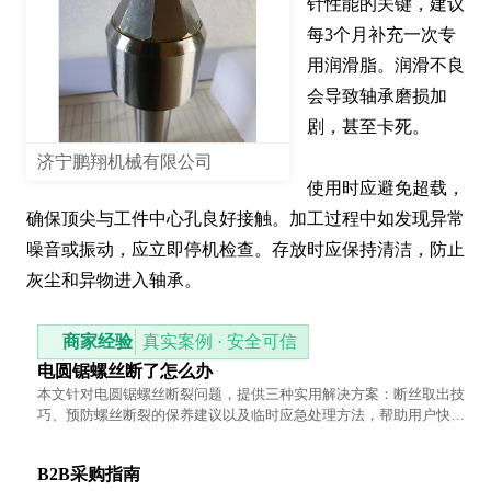
针性能的关键，建议
每3个月补充一次专
用润滑脂。润滑不良
会导致轴承磨损加
剧，甚至卡死。

济宁鹏翔机械有限公司
使用时应避免超载，
确保顶尖与工件中心孔良好接触。加工过程中如发现异常
噪音或振动，应立即停机检查。存放时应保持清洁，防止
灰尘和异物进入轴承。
商家经验
真实案例 · 安全可信
电圆锯螺丝断了怎么办
本文针对电圆锯螺丝断裂问题，提供三种实用解决方案：断丝取出技
巧、预防螺丝断裂的保养建议以及临时应急处理方法，帮助用户快速
恢复工具使用。
B2B采购指南