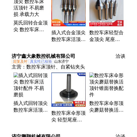
氏顶针、数控扳手、数控攻牙、连接杆、输出轴、加
长杆、c32夹头、bt30刀柄、高精顶尖、滑动丝杠、定
制加长、筒夹弹簧、丝杠螺母、扳手轴承、刀柄扳
莫氏回转合金顶
手、非标刀柄
尖 数控车床活
插入式合金顶尖
数控车床轻型合
顶针 不易磨损
数控车床活顶针
金顶尖 尾座活
承载力大
配件 不易磨损
顶针附件 稳定
性好
济宁鑫大象数控机械有限公司
洽谈
回复及时
真实性已核验
山东济宁
主营：
数控车床顶针、自紧钻夹头
插入式回转顶尖
数控车床伞形顶
数控车床活顶针
尖蘑菇替换活顶
数控车床伞形顶
配件 不易磨损
针锥面替换配件
尖 轻型尾座活
顶针附件 应用
广泛
济宁鹏翔机械有限公司
洽谈