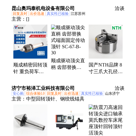
昆山奥玛泰机电设备有限公司
洽谈
回复及时
出价迅速
真实性已核验
江苏苏州
主营：
[]
顺成驱动顶尖直
顺成精密回转顶
国产NTH品牌 8
柄 齿部替换式
针 重负荷车床
寸三爪大孔径卡
端面固定传动顶
活顶尖 NCH-62
盘 中空油压夹
针 SC-67-B-30
型号
头高精度
济宁市裕泽工业科技有限公司
洽谈
安心购
综合体验L0
回复及时
出价迅速
真实性已核验
山东济宁
主营：
中型回转顶针、钢绞线锚具