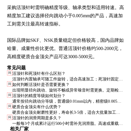
采购活顶针时需明确精度等级、轴承类型和适用转速。高
精度加工建议选择径向跳动小于0.005mm的产品，高速加
工则需关注最高转速指标。

国际品牌如SKF、NSK质量稳定但价格较高，国内品牌如
哈量、成量性价比更优。普通活顶针价格约500-2000元，
高精度硬质合金顶尖产品可达3000-5000元。
常见问题
问
活顶针和死顶针有什么区别？
活顶针内置轴承可随工件旋转，适合高速加工；死顶针固定不
问
如何判断活顶针是否需要更换？
转，适合低速重载加工。活顶针精度更高但承载能力相对较
出现明显径向跳动、旋转不畅或异常噪音时需更换。定期检查
低。
问
活顶针的精度等级如何划分？
顶尖磨损情况和轴承间隙很重要。
通常按径向跳动分等级，普通级0.01mm以内，精密级0.005mm
问
硬质合金顶尖有什么优势？
以内，超高精度级可达0.002mm。
硬质合金顶尖耐磨性更好，寿命长3-5倍，适合大批量加工。
问
活顶针的润滑周期是多久？
但价格较高，且脆性较大需避免冲击。
一般每3个月或累计运行500小时需补充润滑脂。高速或重载工
相关厂家
况下应缩短润滑周期。