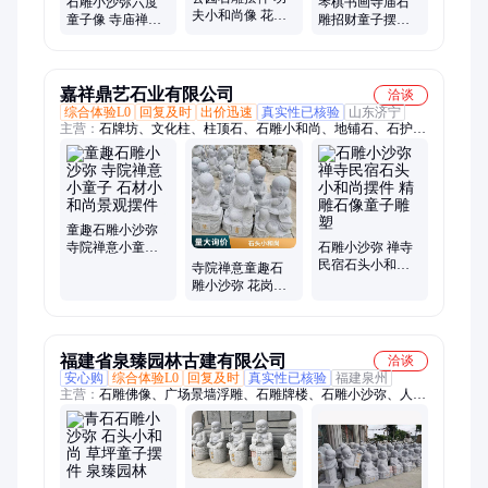
石雕小沙弥六度
琴棋书画寺庙石
夫小和尚像 花岗
童子像 寺庙禅意
雕招财童子摆件
岩招财童子雕像
汉白玉石头小和
庭院石头小和尚
石头小孩像常年
尚摆件 可来图定
雕像 样式美观工
加工
制
艺好
嘉祥鼎艺石业有限公司
洽谈
综合体验L0
回复及时
出价迅速
真实性已核验
山东济宁
主营：
石牌坊、文化柱、柱顶石、石雕小和尚、地铺石、石护
栏、石栏杆、柱墩石、单门牌坊、花岗岩石牌坊、村庄石牌坊、
青石牌坊、石材栏杆、汉白玉栏杆、石材立体字、石雕龙柱、大
型石牌坊、仿古石牌坊、古建牌楼、石雕凉亭、双层石亭子、石
门楼
童趣石雕小沙弥
寺院禅意小童子
石雕小沙弥 禅寺
石材小和尚景观
民宿石头小和尚
寺院禅意童趣石
摆件
摆件 精雕石像童
雕小沙弥 花岗岩
子雕塑
雕刻小和尚童子
草坪摆件 源头厂
家
福建省泉臻园林古建有限公司
洽谈
安心购
综合体验L0
回复及时
真实性已核验
福建泉州
主营：
石雕佛像、广场景墙浮雕、石雕牌楼、石雕小沙弥、人物
雕塑、石雕照壁