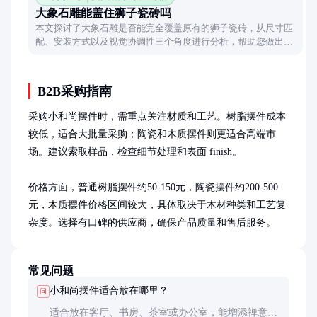
大象石雕能盖住狮子瓷砖吗
本文探讨了大象石雕是否能完全覆盖原有的狮子瓷砖，从尺寸匹
配、安装方式以及视觉协调性三个角度进行分析，帮助您做出合
理决策。
B2B采购指南
采购小和尚摆件时，需重点关注材质和工艺。树脂摆件成本
较低，适合大批量采购；陶瓷和木质摆件则更适合高端市
场。建议索取样品，检查细节处理和表面 finish。

价格方面，普通树脂摆件约50-150元，陶瓷摆件约200-500
元，木质摆件价格区间较大，具体取决于木材种类和工艺复
杂度。选择有口碑的供应商，确保产品质量和售后服务。
常见问题
小和尚摆件适合放在哪里？
问
适合放在客厅、书房、茶室或办公室，能增添禅意和