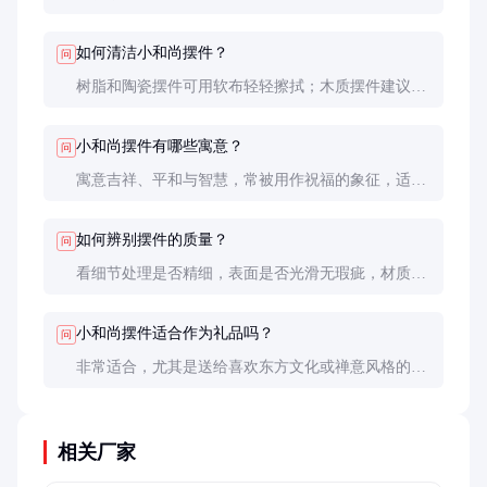
平和氛围。避免放在潮湿或阳光直射的地方，以防材
质受损。
如何清洁小和尚摆件？
问
树脂和陶瓷摆件可用软布轻轻擦拭；木质摆件建议用
干布清洁，避免使用湿布或化学清洁剂。
小和尚摆件有哪些寓意？
问
寓意吉祥、平和与智慧，常被用作祝福的象征，适合
赠送亲友或自用。
如何辨别摆件的质量？
问
看细节处理是否精细，表面是否光滑无瑕疵，材质是
否均匀。高端产品通常有品牌标识和包装。
小和尚摆件适合作为礼品吗？
问
非常适合，尤其是送给喜欢东方文化或禅意风格的朋
友，既有纪念意义又具艺术价值。
相关厂家