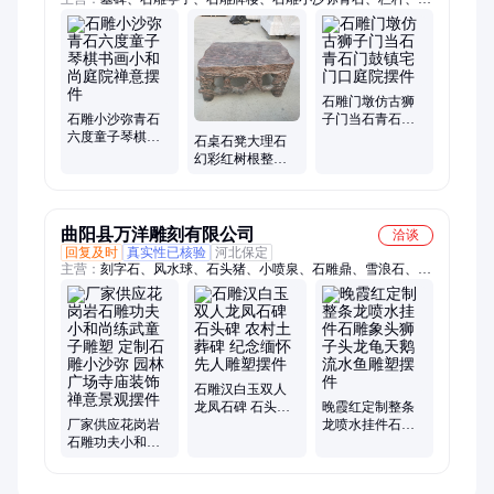
雕石狮子
石雕门墩仿古狮
石雕小沙弥青石
子门当石青石门
六度童子琴棋书
鼓镇宅门口庭院
石桌石凳大理石
画小和尚庭院禅
摆件
幻彩红树根整体
意摆件
自然桌椅庭院花
园户外石头石台
曲阳县万洋雕刻有限公司
洽谈
回复及时
真实性已核验
河北保定
主营：
刻字石、风水球、石头猪、小喷泉、石雕鼎、雪浪石、大
理石、黄锈石、石桥板、石雕羊、石栏杆、计时器、石头碑、石
雕牛、景观石、太阳表、花岗岩、工艺品、观音像、刻字书、风
景石、背景墙、挡车石、石雕麒麟
石雕汉白玉双人
龙凤石碑 石头碑
晚霞红定制整条
厂家供应花岗岩
农村土葬碑 纪念
龙喷水挂件石雕
石雕功夫小和尚
缅怀先人雕塑摆
象头狮子头龙龟
练武童子雕塑 定
件
天鹅流水鱼雕塑
制石雕小沙弥 园
摆件