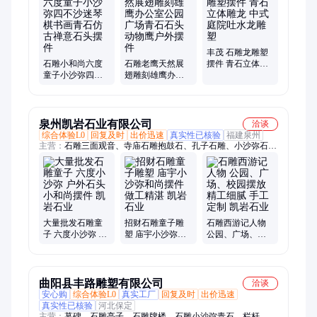
丰茂 石雕龙雕塑
石雕小和尚六度
石雕老鹰天然展
摆件 青石立体雕
童子小沙弥四不
翅雕刻雄鹰办公
龙 中式庭院吐水
沙迷琴棋书画青
室公园广场青石
龙雕塑
石仿古禅意石头
石头动物鹰户外
摆件
摆件
泉州凯岩石业有限公司
洽谈
综合体验L0
回复及时
出价迅速
真实性已核验
福建泉州
主营：
石雕三面观音、寺庙石雕抱鼓石、孔子石雕、小沙弥石
雕、童子石雕、供桌石雕、石栏杆、十八罗汉石雕、动物12生肖
石雕、寺庙祠堂门面浮雕石材、照壁浮雕墙石雕、香炉石雕、九
龙壁浮雕、石雕龙柱、石狮子、石雕大象、佛像石雕、别墅外墙
干挂石材、石亭子雕刻、石经幢舍利塔石雕、校园文化浮雕墙
大量批发石雕童
招财石雕童子雕
石雕西游记人物
子 六度小沙弥 户
塑 庙宇小沙弥和
公园、广场、校
外石头小和尚摆
尚摆件 做工精湛
园摆放 精工细腻
件 凯岩石业
凯岩石业
手工定制 凯岩石
业
曲阳县丰路雕塑有限公司
洽谈
安心购
综合体验L0
真实工厂
回复及时
出价迅速
真实性已核验
河北保定
主营：
墓碑、石雕亭子、石雕牌楼、石雕小沙弥青石、栏杆、石