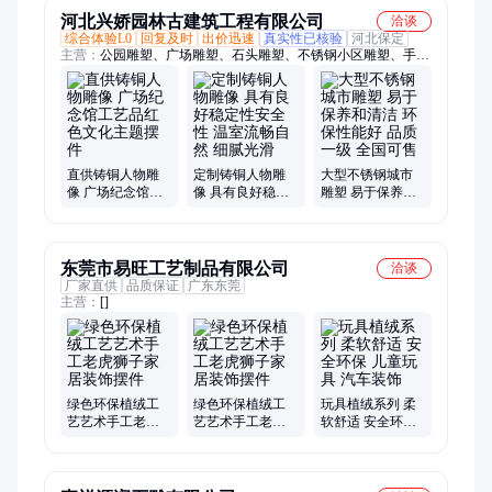
河北兴娇园林古建筑工程有限公司
洽谈
综合体验L0
回复及时
出价迅速
真实性已核验
河北保定
主营：
公园雕塑、广场雕塑、石头雕塑、不锈钢小区雕塑、手工
雕刻、抽象人物雕塑、不锈钢校园雕塑、不锈钢城市雕塑、不锈
钢动物雕塑、不锈钢抽象雕塑、铸铜雕塑
直供铸铜人物雕
定制铸铜人物雕
大型不锈钢城市
像 广场纪念馆工
像 具有良好稳定
雕塑 易于保养和
艺品红色文化主
性安全性 温室流
清洁 环保性能好
题摆件
畅自然 细腻光滑
品质一级 全国可
售
东莞市易旺工艺制品有限公司
洽谈
厂家直供
品质保证
广东东莞
主营：
[]
绿色环保植绒工
绿色环保植绒工
玩具植绒系列 柔
艺艺术手工老虎
艺艺术手工老虎
软舒适 安全环保
狮子家居装饰摆
狮子家居装饰摆
儿童玩具 汽车装
件
件
饰