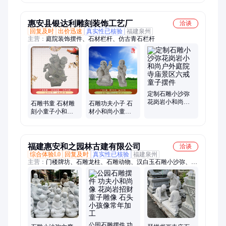
象
惠安县银达利雕刻装饰工艺厂
洽谈
回复及时
出价迅速
真实性已核验
福建泉州
主营：
庭院装饰摆件、石材栏杆、仿古青石栏杆
定制石雕小沙弥
花岗岩小和尚户
石雕书童 石材雕
石雕功夫小子 石
外庭院寺庙景区
刻小童子小和尚
材小和尚小童子
六戒童子摆件
摆件 别墅园林景
花岗岩童趣小沙
观人物厂家直供
弥摆件定制
福建惠安和之园林古建有限公司
洽谈
综合体验L0
回复及时
真实性已核验
福建泉州
主营：
门楼牌坊、石雕龙柱、石雕动物、汉白玉石雕小沙弥、石
雕佛像神像、陵园墓碑、石灯石塔、石雕供桌、浮雕壁堵、石栏
杆、石佛塔、石雕大象、石雕观音、石雕花钵、石雕喷泉、石狮
子
公园石雕摆件 功