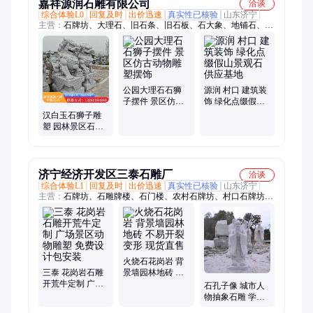
嘉祥源润石雕有限公司
洽谈
综合体验L0
回复及时
出价迅速
真实性已核验
山东济宁
主营：
石牌坊、大理石、旧石条、旧石板、石大象、地铺石、石
护栏、孔子像、家用石、石栏杆、石狮子、狗头石、路边石、花
岗岩、桥护栏、碎拼石、材大象、石抱鼓、青石砖、石水缸、马
桩耳、台阶石、刻字石、门牌石、老青砖
公园大理石石狮
源润 村口 建筑装
子摆件 景区仿古
饰 绿化点缀假山
动物雕塑摆饰
景观石 供应基地
汉白玉石狮子雕
塑 园林景区石雕
动物 外形美观
济宁经济开发区三泰石雕厂
洽谈
综合体验L1
回复及时
出价迅速
真实性已核验
山东济宁
主营：
石牌坊、石雕牌楼、石门楼、农村石牌坊、村口石牌坊、
寺庙石牌坊、花岗岩石牌坊、祠堂石牌坊、单门石牌坊、三门石
牌坊、石龙柱厂家、石雕盘龙柱、寺庙寺院石龙柱、家祠祠堂石
龙柱、青石石龙柱、花岗岩石龙柱、石亭子、石雕凉亭、四角石
凉亭、六角石凉亭、八角石凉亭、单层石凉亭、双层石凉亭、石
雕大象、石狮子
火烧石花岗岩 背
三泰 花岗岩石雕
景墙园林地砖 不
开荒牛定制 广场
易开裂变形 现货
石孔子像 城市人
景区动物雕塑 免
直售
物抽象石雕 学校
费设计包安装
文化雕塑 生动形