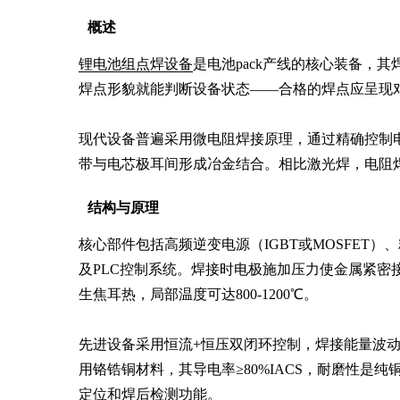
概述
锂电池组点焊设备
是电池pack产线的核心装备，
焊点形貌就能判断设备状态——合格的焊点应呈现对
现代设备普遍采用微电阻焊接原理，通过精确控制电流（10
带与电芯极耳间形成冶金结合。相比激光焊，电阻
结构与原理
核心部件包括高频逆变电源（IGBT或MOSFET
及PLC控制系统。焊接时电极施加压力使金属紧密
生焦耳热，局部温度可达800-1200℃。

先进设备采用恒流+恒压双闭环控制，焊接能量波动
用铬锆铜材料，其导电率≥80%IACS，耐磨性是纯
定位和焊后检测功能。