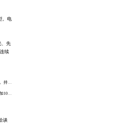
型。电
光、先
次连续
。持续
10-
洽谈
直