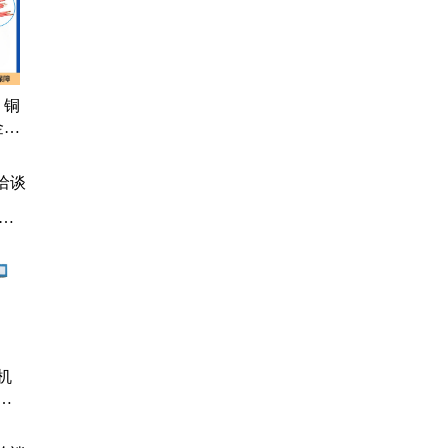
 铜
金属
永超
洽谈
、
机
灯
行