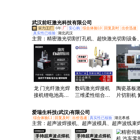
器锂电池18650圆
锂电池组电焊机
动焊接机
柱电池组点焊设
全自动点焊设备
组点焊设
备
直供
武汉前旺激光科技有限公司
6年
厂
安心购
综合体验L0
回复及时
出价迅速
真实性已核验
湖北武汉
主营：
精密激光切割打孔机、超快激光切割设备
定位激光打标机、动态聚焦激光刻字机、视觉定
自动焊机、机器人激光焊接机、模具激光清洗机
率脉冲激光清洗机
龙 门光纤激光焊
数码激光焊接机
陶瓷基板
接机锂电池高速
三维柔性组合焊
片切割机 
度高精度高质量
接平台焊接机激
激光切割
点焊自动化焊接
光自动焊接设备
爱瑞生科技(武汉)有限公司
设备
综合体验L1
回复及时
出价迅速
真实性已核验
湖北孝感
主营：
超声波焊接机、超声波模具、超声波线束
机、超声波金属焊接机、超声波焊头、塑料焊接
纺布焊接机