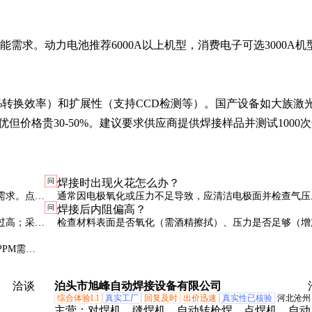
需求。动力电池推荐6000A以上机型，消费电子可选3000A机
90%转换效率）和扩展性（支持CCD检测等）。国产设备如大族激
优但价格贵30-50%。建议要求供应商提供焊接样品并测试1000
问
焊接时出现火花怎么办？
需求。点焊
通常因电极氧化或压力不足导致，应清洁电极面并检查气压
问
焊接后内阻偏高？
火花可能预示参数不匹配，需重新调试。
过高；采用
检查材料表面是否氧化（需酒精擦拭）、压力是否足够（增加
15%测试）、电流时间是否充足（微调+5%）
PPM需多
洽谈
泊头市旭峰自动焊接设备有限公司
综合体验L1
真实工厂
回复及时
出价迅速
真实性已核验
河北沧州
主营：
对焊机、缝焊机、自动转枪焊、点焊机、自动