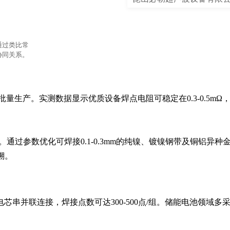
通过类比常
协同关系。
量生产。实测数据显示优质设备焊点电阻可稳定在0.3-0.5mΩ
。通过参数优化可焊接0.1-0.3mm的纯镍、镀镍钢带及铜铝异种
溯。
串并联连接，焊接点数可达300-500点/组。储能电池领域多