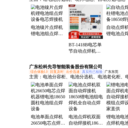
电池镍片点焊机
自动点焊
锂电池组点焊设
锂电池点
备电芯焊接机
18650焊
BT-1418B电芯单
节自动点焊机
PBC板焊接14500
锂电池生产点焊
广东松科先导智能装备股份有限公司
设备
综合体验L0
回复及时
出价迅速
真实性已核验
广东东莞
主营：
电池分容柜、电池分选机、电池老化柜、
焊机、储能模组生产线、电池综合测试仪、电池pa
产线、激光焊接机、方壳电池分选机、方壳电池
压机、方壳电池pack生产线、圆柱电池pack生产
链生产线、软包电池pack生产、低压注塑机
电池单面点焊机
电池点焊机双面
锂电池电
26650电芯点焊机
自动焊接机18650
点焊机电