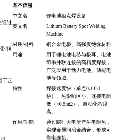
基本信息
中文名
锂电池组点焊设备
往通过
英文名
Lithium Battery Spot Welding
Machine
材质/材料
铜合金电极、高强度绝缘材料
带/铜
用途
用于锂电池电芯与极耳、电池
组串并联连接的高精度焊接，
广泛应用于动力电池、储能电
池等领域。
特性
焊接速度快（单点0.1-0.3
秒）、热影响区小、连接电阻
低（<0.5mΩ）、自动化程度
高。
作用/功能
通过瞬时大电流产生电阻热，
实现金属间冶金结合，形成可
靠电连接。
公司