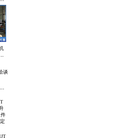
机
器
备
洽谈
、
HJT