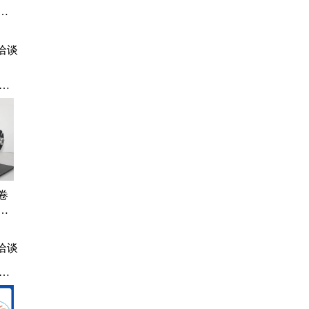
升
组件
持定
洽谈
工
打
装
卷
回
机
洽谈
声
滚