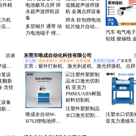
压力机
焊永 软包锂电池
多层铜片 通带 动
件压装
铝片镍片自动追
汽车 电气电子
力电池端子 锂电
件精密
频超声波焊接机
铝线 镀锡线 
池极耳点焊 焊永
金属点焊设备
绞合线束 焊
超声波焊机设备
声波线束焊接
洽谈
东莞市唯成自动化科技有限公司
安心购
综合体验L0
回复及时
出价迅速
真实性已核验
广东东莞
声波脉
主营：
紫外打标机、激光剥皮机、激光焊接机、点焊
蓄电池
水口切割机、激光打标机、手机膜切割机
复设备
注塑件塑胶制品
翻新机
唯成全自动W-
注塑水口切割
水口激光切割机
含技术
H762锂电池焊接
亚克力透镜车
亚克力
机 激光焊接设备
电子行业汽车
PMMA/ABS树脂
持续出光点焊
业水口切割机
材料切割机