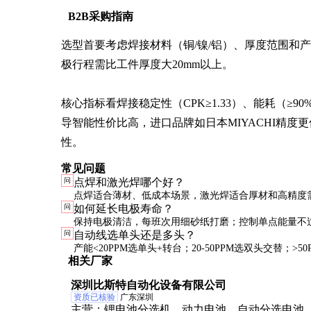
B2B采购指南
选型首要考虑焊接材料（铜/镍/铝）、厚度范围和产能
极行程需比工件厚度大20mm以上。

核心指标看焊接稳定性（CPK≥1.33）、能耗（≥
导智能性价比高，进口品牌如日本MIYACHI精度更
性。
常见问题
问
点焊和激光焊哪个好？
点焊适合薄材、低成本场景，激光焊适合厚材和高精度
问
如何延长电极寿命？
设备投资是激光焊的1/5，但后者更适合自动化集成。
保持电极清洁，每班次用细砂纸打磨；控制单点能量不
问
自动线选单头还是多头？
阶梯式电极可分散磨损。
产能<20PPM选单头+转台；20-50PPM选双头交替；>50
相关厂家
头并联，但需考虑同步精度。
深圳比斯特自动化设备有限公司
资质已核验
广东深圳
主营：
锂电池分选机、动力电池、自动分选电池