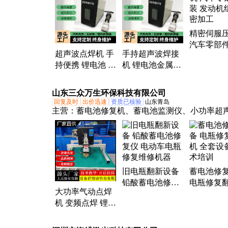
精密伺服
汽车零部
超声波点焊机 手
手持超声波焊接
发动机组
持便携 锂电池 铝
机 锂电池金属点
加工
转镍 金属点焊设
焊 铝转镍 精密焊
备
接设备
山东三众万生环保科技有限公司
回复及时
出价迅速
资质已核验
山东青岛
主营：
蓄电池修复机、蓄电池监测仪、小功率超
冲8路修复仪、锂电池设备、大功率气动点焊机、
智能检测仪、蓄电池修复设备
旧电瓶翻新设备
蓄电池修
铅酸蓄电池修复
电瓶修复
大功率气动点焊
仪 电动车电瓶修
全套设备 
机 变频点焊 锂电
复维修机器
培训
池组装设备全套
设备教学免费培