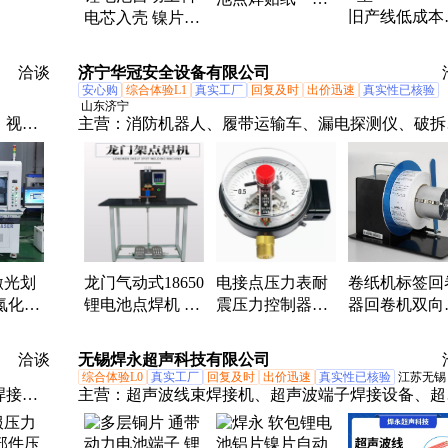
电池模
旧产线低成本
电芯入壳 镍片点
机 18650锂电电
备厂家
级为BC高效
焊 OCV检测
池pack封装生产
产线 厂家支
pack设备厂家
设备
洽谈
济宁华冠安全设备有限公司
制
安心购
综合体验L1
真实工厂
回复及时
出价迅速
真实性已核验
山东济宁
、视觉
主营：
消防机器人、履带运输车、漏电探测仪、破拆
位激光
具组、巡检机器人、消防箱、消防服、干粉灭火器、
、高功
药喷雾机、传感器、电磁阀、保护器、电动脚手架、
载机电子秤、砌筑升降平台、光伏板升降机、内撑吊
具、混凝土振动棒、打标机、裁剪机、研磨机、压铆
机、小型装载机、洗消剂、防爆风机
激光划
龙门气动式18650
电接点压力表耐
卷纸机标签回
氮化铝
锂电池点焊机 大
震压力控制器真
器回卷机双向
机厂家
功率动力电动车
空负压表电极点
绕全自动卷纸
电池点焊设备
磁助式触点压力
器
洽谈
无锡焊永超声科技有限公司
开关
综合体验L0
真实工厂
回复及时
出价迅速
真实性已核验
江苏无锡
焊接
主营：
超声波线束焊接机、超声波端子焊接设备、超
机、无
波封尾机、超声波金属点焊机、超声波模具、超声波
动焊接机、超声波非标设备