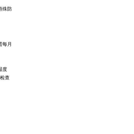
特殊防
需每月
湿度
（检查