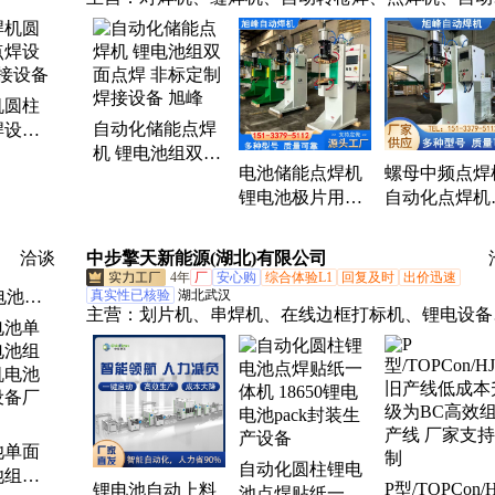
缝焊、除尘骨架焊机
机圆柱
自动化储能点焊
焊设备
机 锂电池组双面
接设备
电池储能点焊机
螺母中频点焊
点焊 非标定制焊
锂电池极片用焊
自动化点焊机
接设备 旭峰
机 旭峰 新能源电
五金件焊接设
芯点焊设备
旭峰
洽谈
中步擎天新能源(湖北)有限公司
4年
厂
安心购
综合体验L1
回复及时
出价迅速
电池点
真实性已核验
湖北武汉
主营：
划片机、串焊机、在线边框打标机、锂电设备
ck生
外挂式边框打标机、汇流条焊接机、太阳能IV测试仪
堆叠挤
线、倍速
池单面
自动化圆柱锂电
池组自
P型/TOPCon/
锂电池自动上料
池点焊贴纸一体