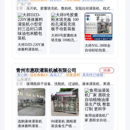
广东广州
主营：
压片机、胶囊填充机、数粒机、安瓿拉丝灌装机、枕式包
装机、煎药机、双臂混合机、糖衣机包衣机、颗粒造粒机、各种
包装机、全自动中药制丸机、五谷杂粮磨粉机、中药压片机、全
自动胶囊填充机、泡罩包装机、双室真空包装机、工业干燥箱、
超微粉碎机、工艺品包装机、单室真空包装机
大祥0号胶囊粉末
填充板 100粒孔灌
大祥DZD-220Y液
装充填板手动套
大祥NSL-300B全
体酱料灌装机小
装板
自动铝铝包装机
型背封三边封口
胶囊药片药丸糖
调味油包米醋包
果片剂软双铝包
装机
装机
青州市惠联灌装机械有限公司
洽谈
安心购
综合体验L0
真实工厂
回复及时
真实性已核验
山东潍坊
主营：
玻璃瓶烘干设备、洗瓶机、过滤机、液体灌装机、果酒果
汁饮料灌装机、白酒灌装机、食用油灌装机、洗衣液日化瓶灌装
机、酱类灌装机、蜂蜜灌装机、酱油醋灌装机、蜂蜜水灌装机、
玻璃水防冻液灌装机、化工液体灌装机、口服液灌装机、旋盖
机、反渗透水处理设备、压盖机
食用油灌装机厂
家 惠联全自动植
选购液体灌装机
84灌装机 酒精灌
物油灌装生产线
液体酱料灌装机
装设备生产线 不
整套订制 更科学