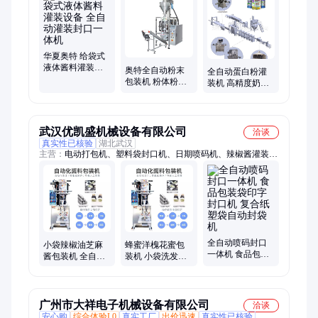
华夏奥特 给袋式
液体酱料灌装设
奥特全自动粉末
全自动蛋白粉灌
备 全自动灌装封
包装机 粉体粉剂
装机 高精度奶粉
口一体机
背封卷膜立式多
包装机 固体饮料
功能包装机械
粉剂充填机
武汉优凯盛机械设备有限公司
洽谈
真实性已核验
湖北武汉
主营：
电动打包机、塑料袋封口机、日期喷码机、辣椒酱灌装
机、药材烘干机、真空包装机
全自动喷码封口
小袋辣椒油芝麻
蜂蜜洋槐花蜜包
一体机 食品包装
酱包装机 全自动
装机 小袋洗发水
袋印字封口机 复
液体酱料灌装机
灌装封口机 膏体
合纸塑袋自动封
三边封辣椒酱分
液体酱料包分装
袋机
装机
机
广州市大祥电子机械设备有限公司
洽谈
安心购
综合体验L0
真实工厂
出价迅速
真实性已核验