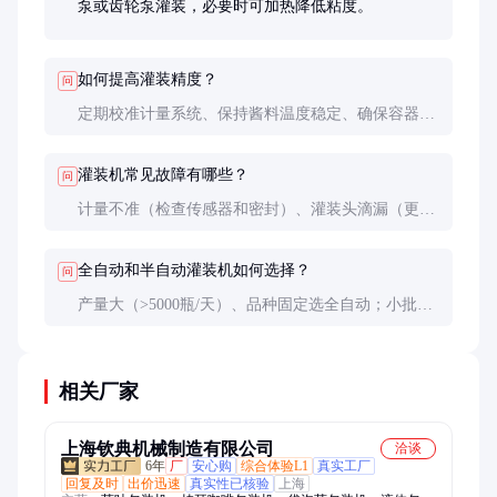
泵或齿轮泵灌装，必要时可加热降低粘度。
如何提高灌装精度？
问
定期校准计量系统、保持酱料温度稳定、确保容器尺
寸一致、检查密封件是否完好。对于高精度要求的产
品，建议采用重量式灌装。
灌装机常见故障有哪些？
问
计量不准（检查传感器和密封）、灌装头滴漏（更换
密封圈）、输送不畅（调整输送带速度）、电气故障
（检查线路和PLC）。建立预防性维护计划可减少故
全自动和半自动灌装机如何选择？
问
障。
产量大（>5000瓶/天）、品种固定选全自动；小批
量、多品种或试生产适合半自动。全自动效率高但投
资大，半自动灵活但人工成本高。
相关厂家
上海钦典机械制造有限公司
洽谈
6年
厂
安心购
综合体验L1
真实工厂
回复及时
出价迅速
真实性已核验
上海