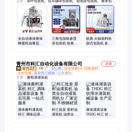
主营：
茶叶包装机、挂耳咖啡包装机、袋泡茶包装机、液体包装
机、酱料包装机、八宝茶包装机、粉末包装机、粉剂包装机、圆
角包装机、枕式包装机、三维包装机、化妆品包装机、果酱包装
机、枸杞包装机、花茶包装机、调味品包装机、透明膜包装机、
五金配件包装机、日用品包装机、益生菌包装机、冰袋包装机、
电子秤称重包装机、给袋式包装机、五谷杂粮包装机
全自动液体膏体
三角包加味参莲
钦典 火锅底料给
蜂蜜耗油番茄酱
茶包装机 钦典供
袋式包装机 多功
包装机袋装牛奶
应 操作简单易懂
能高速灌装机 自
妆品豆瓣酱料灌
运行稳定
动计量包装设备
装机
青州市科汇自动化设备有限公司
洽谈
6年
厂
安心购
综合体验L0
回复及时
出价迅速
真实性已核验
山东潍坊
主营：
葡萄酒灌装机
液体酱料灌装机
科汇批发 菜籽油
液体灌装设备
科汇 调味品灌装
灌装机 油类全自
THDG 科汇 饮用
设备 售后完善 一
动灌装用机台 厂
水灌装机械设备
站式服务
家定制 不锈钢材
生产定制
质