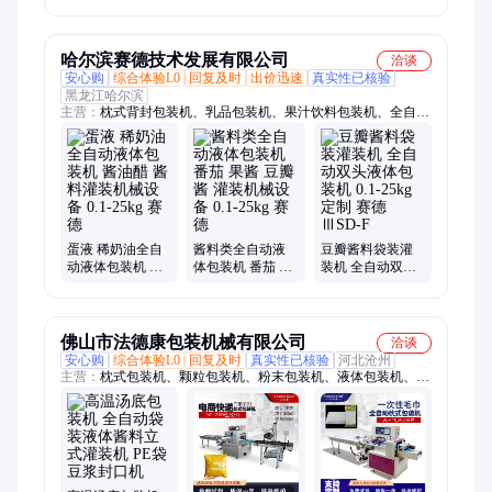
200l液体灌装机
锈钢材质 耐腐蚀
更耐用
哈尔滨赛德技术发展有限公司
洽谈
安心购
综合体验L0
回复及时
出价迅速
真实性已核验
黑龙江哈尔滨
主营：
枕式背封包装机、乳品包装机、果汁饮料包装机、全自动
液体包装机、百利包灌装机、酱料类包装机、袋装灌装机、牛奶
袋装灌装机、蛋液灌装机、bib灌装机、蛋液包装机、椰浆包装
机、牛油包装机、火锅汤油包装机、酱油醋包装机、鲜牛奶包装
机、酸奶包装机、液肥包装机、石蜡包装机、洗涤剂包装机、果
浆包装机、包装机、添加剂包装机、袋装包装机、牛奶袋装包装
机
蛋液 稀奶油全自
酱料类全自动液
豆瓣酱料袋装灌
动液体包装机 酱
体包装机 番茄 果
装机 全自动双头
油醋 酱料灌装机
酱 豆瓣酱 灌装机
液体包装机 0.1-
械设备 0.1-25kg
械设备 0.1-25kg
25kg定制 赛德
赛德
赛德
ⅢSD-F
佛山市法德康包装机械有限公司
洽谈
安心购
综合体验L0
回复及时
真实性已核验
河北沧州
主营：
枕式包装机、颗粒包装机、粉末包装机、液体包装机、酱
料包装机、食品包装机、五金包装机、称重包装机、定量包装
机、组合秤包装机、螺丝包装机、点数包装机、全自动包装机、
多头称包装机、上走膜枕式包装机、下走膜枕式包装机、三伺服
枕式包装机、给袋式包装机、异型袋包装机、量杯包装机、链斗
包装机