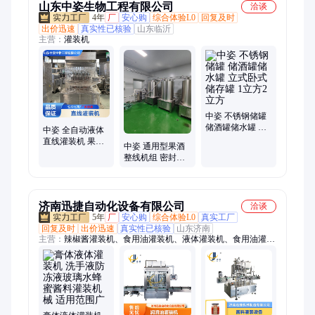
山东中姿生物工程有限公司
洽谈
4年
厂
安心购
综合体验L0
回复及时
出价迅速
真实性已核验
山东临沂
主营：
灌装机
中姿 不锈钢储罐
储酒罐储水罐 立
中姿 全自动液体
式卧式储存罐 1立
直线灌装机 果汁
中姿 通用型果酒
方2立方
酱料灌装设备 智
整线机组 密封性
能灌装 应用广泛
能优异 空间布局
合理紧凑
济南迅捷自动化设备有限公司
洽谈
5年
厂
安心购
综合体验L0
真实工厂
回复及时
出价迅速
真实性已核验
山东济南
主营：
辣椒酱灌装机、食用油灌装机、液体灌装机、食用油灌装
线、酱料灌装线、真空旋盖机