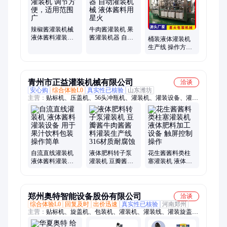
机、粉剂包装机、给袋式包装机、火锅底料包装机
辣椒酱灌装机械
牛肉酱灌装机 果
液体酱料灌装机
酱灌装机器 自动
桶装液体灌装机
调节方便，适用
灌装机械 液体酱
生产线 操作方便
范围广
料用 星火
不锈钢铸造 食品
酱料灌装设备
青州市正益灌装机械有限公司
洽谈
安心购
综合体验L0
真实性已核验
山东潍坊
主营：
贴标机、压盖机、56头冲瓶机、灌装机、灌装设备、灌装
封口机、蒸汽收缩机、风刀吹干机、酒水打塞机、圆盘冲瓶机、
四轮搓盖机、多头打塞机、白酒封口机、蒸汽缩标机、红酒冲瓶
机、胶帽热缩机、红酒碾帽机、自动洗瓶机、红酒热缩机、白酒
打塞机、多头封口机、米酒打塞机、六轮冲瓶机、大桶封口机、
罐头封口机
自流直线灌装机
液体肥料转子泵
花生酱酱料类柱
液体酱料灌装设
灌装机 豆瓣酱牛
塞灌装机 液体肥
备 用于果汁饮料
肉酱酱料灌装生
料加工设备 触屏
包装 操作简单
产线 316材质耐腐
控制操作
蚀
郑州奥特智能设备股份有限公司
洽谈
综合体验L0
回复及时
出价迅速
真实性已核验
河南郑州
主营：
贴标机、旋盖机、包装机、灌装机、灌装线、灌装旋盖、
定量灌装、粉末包装