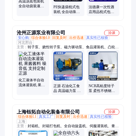
高温汤底包装机
全自动袋装液体
PE快递袋枕式包
法德康一次性酒
酱料立式灌装机
装机 全自动珠光
店用品枕式包装
PE袋豆浆封口机
气泡膜打包机 自
机械 毛巾全自动
带平面贴标机
三伺服包装机
沧州正源泵业有限公司
洽谈
安心购
综合体验L0
回复及时
出价迅速
真实性已核验
河北邢台
主营：
转子泵、挠性转子泵、磁力驱动泵、食品灌装机、凸轮转
子泵、卧式转子泵、食品级挠性转子泵、磁力驱动齿轮泵、磁力
齿轮泵、不锈钢转子泵、高粘度挠性转子泵、不锈钢磁力齿轮
泵、工业转子泵、不锈钢挠性转子泵
化工液体半自动
流体灌装机 果酱
正源 石油化工食
NCB高粘度转子
酱料 噪音低 支持
品 高温磁力泵 零
泵 柔性不锈钢橡
定制 正源
泄露 源头厂家
胶泵 工业胶水白
乳胶泵
上海钰拓自动化装备有限公司
洽谈
综合体验L1
真实工厂
回复及时
出价迅速
真实性已核验
上海
主营：
封箱机、封箱打包机、全自动旋盖机、伺服灌装机、膏体
灌装机、六头跟踪灌装机、十二头伺服活塞灌装机、高速灌装