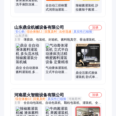
膏体液体灌装机
洗手液防冻液玻
全自动三排称重
辣椒酱灌装机 沙
璃水蜂蜜酱料灌
式润滑油灌装机
拉酱辣子酱灌装
装机械 适用范围
自动机油灌装设
生产线 全自动大
广
备
颗粒酱料灌装设
备
山东鼎业机械设备有限公司
洽谈
安心购
综合体验L1
回复及时
出价迅速
真实性已核验
山东济南
主营：
薄膜袋、包装机、封箱机、酱料瓶真空、香油灌装机、肥
料灌装机、香菇灌装机、磁力泵灌装机、流水线灌装机、色拉油
灌装机、分装设备、粮食颗粒、pe袋封口机、纸箱封口机、真空
封口机、大米分装机、充气封口机、大米袋封口机、手提袋封口
机、易拉罐封口机、左右驱动封箱、塑料瓶拧盖机、塑料袋封口
机、复合袋封口机
鼎业 全自动液体
气动膏体灌装机
酱料灌装机 多头
立式半自动液体
鼎业活塞式液体
流水线辣椒酱灌
洗洁精蜂蜜酱料
灌装机 卧式单头
装分装机械
灌装设备 定量精
气动各种酱料定
准
量灌装分装机
河南星火智能设备有限公司
洽谈
综合体验L0
回复及时
真实性已核验
河南郑州
主营：
全自动包装机、自动包装机、颗粒包装机、灌装机、全自
动灌装机、灌装生产线、辣椒酱灌装机、酱料灌装机、液体灌装
机、易拉罐灌装机、口服液灌装机、玻璃瓶灌装机、称重式灌装