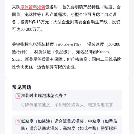
采购
液体酱料灌装
设备时，首先要明确产品特性（粘度、含
固量、泡沫性等）和产能需求。小型企业可考虑半自动设
备，投资约5-15万元；大型企业则需要全自动生产线，投资
可达50-200万元。

关键指标包括灌装精度（±0.5%-±1%）、灌装速度（30-200
瓶/分钟）、材质认证（食品级）。知名品牌如Krones、
Sidel、新美星等质量有保障，但价格较高；国内二三线品牌
性价比更优，适合预算有限的企业。
常见问题
灌装时出现泡沫怎么办？
问
可降低灌装速度、采用缓冲灌装头、增加消泡装置或
调整酱料配方。严重时可考虑真空灌装或氮气保护灌
装。
低粘度（如酱油）适合流量式灌装，中粘度（如番茄
问
酱）适合活塞式灌装，高粘度（如花生酱）需要螺杆