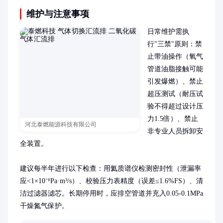
维护与注意事项
日常维护需执
行"三禁"原则：禁
止带油操作（氧气
管道油脂接触可能
引发爆燃）、禁止
超压测试（耐压试
验不得超过设计压
力1.5倍）、禁止
河北泰燃能源科技有限公司
非专业人员拆卸安
全装置。

建议每半年进行以下检查：用氦质谱仪检测密封性（泄漏率
应<1×10⁻⁶Pa·m³/s）、校验压力表精度（误差≤1.6%FS）、清
洁过滤器滤芯。长期停用时，应排空管道并充入0.05-0.1MPa
干燥氮气保护。