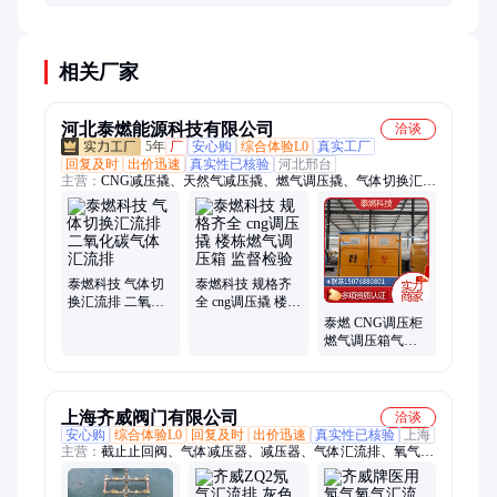
积，环境温度20℃时自然气化率约8L/min。若需求流
量更大，需加装强制气化器（电加热或水浴式）。
相关厂家
河北泰燃能源科技有限公司
洽谈
5年
厂
安心购
综合体验L0
真实工厂
回复及时
出价迅速
真实性已核验
河北邢台
主营：
CNG减压撬、天然气减压撬、燃气调压撬、气体切换汇流
排、调压计量撬、燃气调压柜、CNG调压撬、CNG储气瓶组、
LNG卸车臂、CNG卸车臂、CNG鹤管、LNG鹤管、空温式汽化
器、水浴式汽化器、LNG气化站、LNG气化撬、LNG气化器、
LPG气化器、天然气气化器、天然气减压站、燃气调压计量撬、
气化器、燃气调压阀、燃气减压阀
泰燃科技 气体切
泰燃科技 规格齐
换汇流排 二氧化
全 cng调压撬 楼栋
碳气体汇流排
燃气调压箱 监督
泰燃 CNG调压柜
检验
燃气调压箱气体
设备 天然气减压
设备
上海齐威阀门有限公司
洽谈
安心购
综合体验L0
回复及时
出价迅速
真实性已核验
上海
主营：
截止止回阀、气体减压器、减压器、气体汇流排、氧气汇
流排、空气汇流排、二氧化碳汇流排、全自动汇流排、氮气汇流
排、汇流排、乙炔汇流排、中心供氧汇流排、高压截止止回阀、