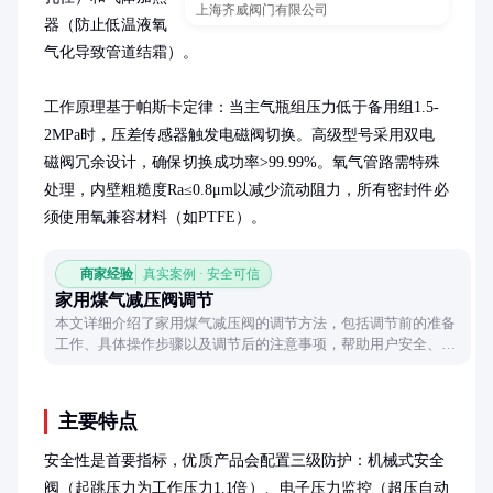
上海齐威阀门有限公司
器（防止低温液氧
气化导致管道结霜）。

工作原理基于帕斯卡定律：当主气瓶组压力低于备用组1.5-
2MPa时，压差传感器触发电磁阀切换。高级型号采用双电
磁阀冗余设计，确保切换成功率>99.99%。氧气管路需特殊
处理，内壁粗糙度Ra≤0.8μm以减少流动阻力，所有密封件必
须使用氧兼容材料（如PTFE）。
商家经验
真实案例 · 安全可信
家用煤气减压阀调节
本文详细介绍了家用煤气减压阀的调节方法，包括调节前的准备
工作、具体操作步骤以及调节后的注意事项，帮助用户安全、有
效地完成减压阀的调节工作。
主要特点
安全性是首要指标，优质产品会配置三级防护：机械式安全
阀（起跳压力为工作压力1.1倍）、电子压力监控（超压自动