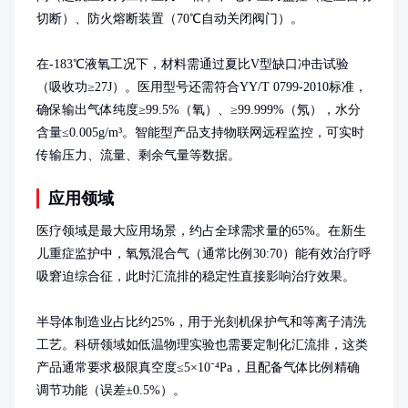
切断）、防火熔断装置（70℃自动关闭阀门）。

在-183℃液氧工况下，材料需通过夏比V型缺口冲击试验
（吸收功≥27J）。医用型号还需符合YY/T 0799-2010标准，
确保输出气体纯度≥99.5%（氧）、≥99.999%（氖），水分
含量≤0.005g/m³。智能型产品支持物联网远程监控，可实时
传输压力、流量、剩余气量等数据。
应用领域
医疗领域是最大应用场景，约占全球需求量的65%。在新生
儿重症监护中，氧氖混合气（通常比例30:70）能有效治疗呼
吸窘迫综合征，此时汇流排的稳定性直接影响治疗效果。

半导体制造业占比约25%，用于光刻机保护气和等离子清洗
工艺。科研领域如低温物理实验也需要定制化汇流排，这类
产品通常要求极限真空度≤5×10⁻⁴Pa，且配备气体比例精确
调节功能（误差±0.5%）。