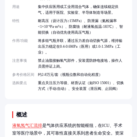
用途
集中供应医用或工业用混合气体，确保连续稳定供
气，适用于医院、实验室、半导体制造等场景。
特性
耐高压（设计压力≥15MPa）、防泄漏（氦检漏率
<1×10⁻⁶Pa·m³/s）、防腐蚀（耐液氧低温-183℃）、智
能切换（自动优先使用高压气瓶）
作用/功能
将多组气瓶并联，通过压力差自动切换气源，维持输
出压力稳定在0.4-0.6MPa（医用）或1.0-1.5MPa（工
业）。
注意事项
禁止油脂接触氧气部件，安装需防静电接地，操作人
员需持证上岗。
参考价格区间
约2-8万元/套（视瓶位数和自动化程度）
选购要点
重点关注压力等级、材质认证（如ISO 15001）、切换
方式（手动/自动）、安全装置（泄压阀、止回阀）
概述
液氧氖气汇流排
是气体供应系统的智能枢纽，在ICU、手术
室等医疗场景中，其可靠性直接关系到患者生命安全。资深