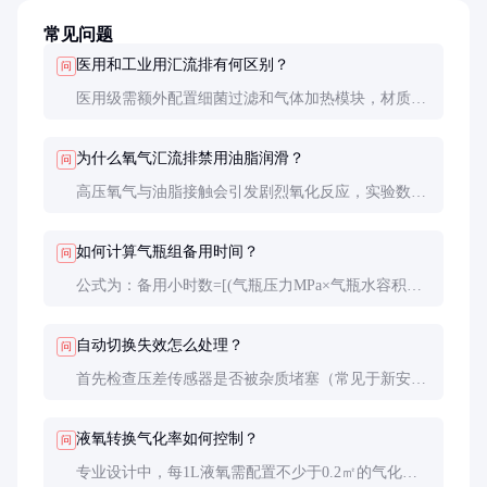
常见问题
医用和工业用汇流排有何区别？
问
医用级需额外配置细菌过滤和气体加热模块，材质要
求更高（必须316L不锈钢），且所有接触气体的部件
需通过生物兼容性测试。工业级则更注重耐压和防爆
为什么氧气汇流排禁用油脂润滑？
问
性能。
高压氧气与油脂接触会引发剧烈氧化反应，实验数据
显示，沾有油脂的氧气管道在3MPa压力下遇火花可
在0.1秒内升温至2000℃以上，存在爆燃风险。
如何计算气瓶组备用时间？
问
公式为：备用小时数=[(气瓶压力MPa×气瓶水容积L)×
瓶数]/(流量L/min×60)。例如4组40L气瓶在10MPa、
流量10L/min时，可维持约26小时供气。
自动切换失效怎么处理？
问
首先检查压差传感器是否被杂质堵塞（常见于新安装
系统），其次测试电磁阀线圈电阻（正常20-30Ω），
最后检查控制电路电压（DC24V±10%）。三步排查
液氧转换气化率如何控制？
问
可解决90%故障。
专业设计中，每1L液氧需配置不少于0.2㎡的气化面