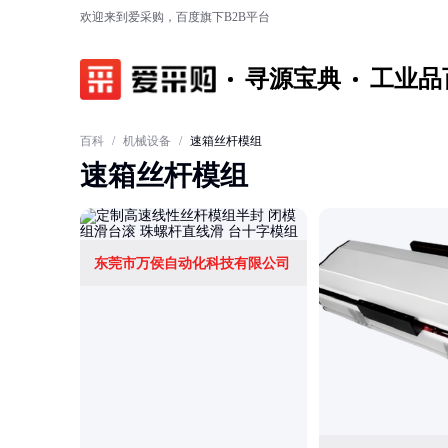
欢迎来到爱采购，百度旗下B2B平台
寻源宝典
工业品
百科
/
机械设备
/
速箱丝杆模组
速箱丝杆模组
东莞市万侯自动化科技有限公司