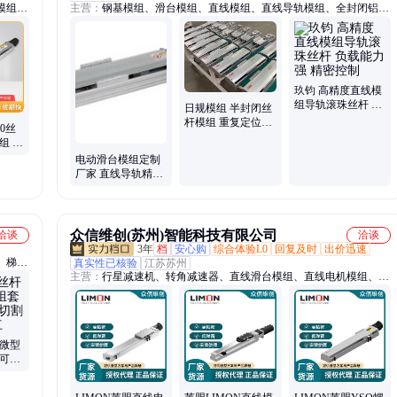
模组滑
主营：
钢基模组、滑台模组、直线模组、直线导轨模组、全封闭铝基
模组、滑台通、工业机器人
玖钧 高精度直线模
组导轨滚珠丝杆 负
日规模组 半封闭丝
载能力强 精密控制
杆模组 重复定位精
00丝
度高 单轴滑台模组
组 滚
批发
品
电动滑台模组定制
厂家 直线导轨精密
丝杆模组 半封闭伺
服工作台
众信维创(苏州)智能科技有限公司
洽谈
洽谈
3年
档
安心购
综合体验L0
回复及时
出价迅速
、梯形
真实性已核验
江苏苏州
主营：
行星减速机、转角减速器、直线滑台模组、直线电机模组、联
、直线
轴器、齿轮齿条
 微型
 可按
滚珠丝