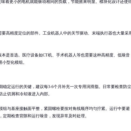
意味着更小的电机就能驱动相同的负载，节能效果明显。模块化设计还使
需要高精度定位的部件。工业机器人中的关节驱动、末端执行器也大量采
版本是首选。医疗设备如CT机、手术机器人等也需要这种高精度、低噪音
用小型化模组。
期稳定运行的关键，建议每3-6个月补充一次专用润滑脂。日常要检查防
防止切屑和冷却液进入内部。

模组与基座接触面平整，紧固螺栓要按对角线顺序均匀拧紧。运行中要避
，定期检查背隙和运行噪音，发现异常及时处理。