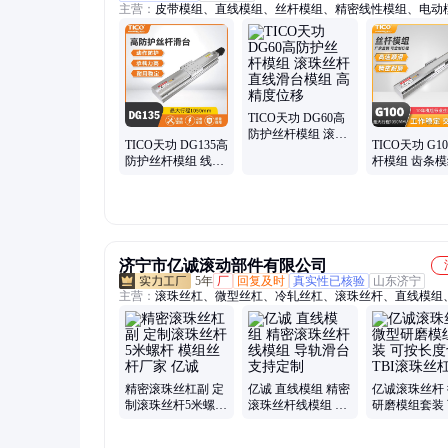
主营：
皮带模组、直线模组、丝杆模组、精密线性模组、电动
台、数控机械滑台、铝合金直线导轨
TICO天功 DG60高
防护丝杆模组 滚珠
TICO天功 DG135高
TICO天功 G1
丝杆直线滑台模组
防护丝杆模组 线性
杆模组 齿条模
高精度位移
滑台模组 丝杆直线
珠滑台 传动产
模组
济宁市亿诚滚动部件有限公司
5年
厂
回复及时
真实性已核验
山东济宁
主营：
滚珠丝杠、微型丝杠、冷轧丝杠、滚珠丝杆、直线模组
丝杠、丝杠螺母、直线导轨、滚珠螺母、导轨齿条、空心丝杠
导轨副、直线导轴
精密滚珠丝杠副 定
亿诚 直线模组 精密
亿诚滚珠丝杆
制滚珠丝杆5米螺杆
滚珠丝杆线模组 导
研磨模组套装
模组丝杆厂家 亿诚
轨滑台 支持定制
长度切割TBI
杠