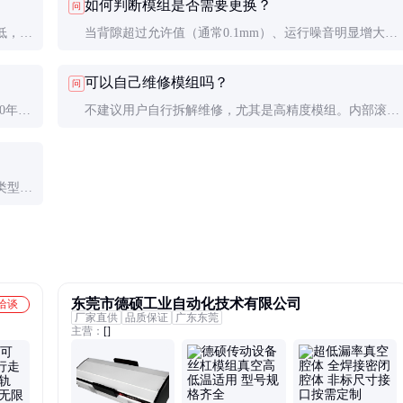
如何判断模组是否需要更换？
问
低，维
当背隙超过允许值（通常0.1mm）、运行噪音明显增大或
高，但
出现爬行现象时，应考虑更换。定期用千分表检测背隙是
可以自己维修模组吗？
问
有效的预防手段。
0年或
不建议用户自行拆解维修，尤其是高精度模组。内部滚珠
条件。
的排列和预紧调整需要专业设备和经验，不当操作会进一
步损坏模组。
类型和
合成本
。
东莞市德硕工业自动化技术有限公司
洽谈
厂家直供
品质保证
广东东莞
主营：
[]