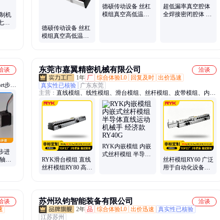
德硕传动设备 丝杠
超低漏率真空腔体
模组真空高低温适
全焊接密闭腔体 非
定制机
用 型号规格齐全
标尺寸接口按需定
七轴
德硕传动设备 丝杠
制
行程无
模组真空高低温适
用 型号规格齐全
东莞市嘉翼精密机械有限公司
洽谈
洽谈
1年
厂
综合体验L0
回复及时
出价迅速
et步进
真实性已核验
广东东莞
主营：
直线模组、线性模组、滑台模组、丝杆模组、皮带模组、内嵌
模组、KK模组、齿轮齿条模组、滑台、直角坐标机械手、机械手
RYK内嵌模组 内嵌
步进
式丝杆模组 半导体
双轴内
RYK滑台模组 直线
丝杆模组RY60 广泛
直线运动机械手 经
器
丝杆模组RY80 高负
用于自动化设备精
济款 RY40G
载低噪音 连接器自
密场景 耐磨抗腐蚀
动化生产线
苏州玖钧智能装备有限公司
洽谈
洽谈
速
2年
品
综合体验L0
出价迅速
真实性已核验
江苏苏州