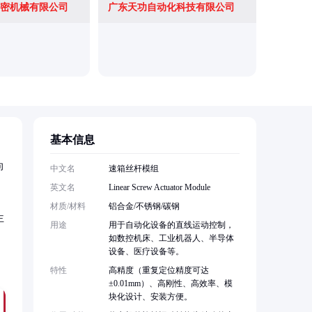
密机械有限公司
广东天功自动化科技有限公司
苏州玖钧
基本信息
向
中文名
速箱丝杆模组
英文名
Linear Screw Actuator Module
材质/材料
铝合金/不锈钢/碳钢
主
用途
用于自动化设备的直线运动控制，
如数控机床、工业机器人、半导体
设备、医疗设备等。
特性
高精度（重复定位精度可达
±0.01mm）、高刚性、高效率、模
块化设计、安装方便。