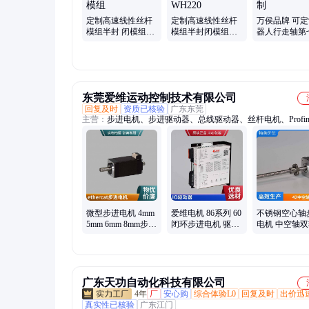
定制高速线性丝杆
定制高速线性丝杆
万侯品牌 可
模组半封 闭模组滑
模组半封闭模组滑
器人行走轴第
台滚 珠螺杆直线滑
台滚珠螺杆直线滑
地轨 重载型 
台十字模组
台WH220
限制
东莞爱维运动控制技术有限公司
回复及时
资质已核验
广东东莞
主营：
步进电机、步进驱动器、总线驱动器、丝杆电机、Profin
电机、总线步进
微型步进电机 4mm
爱维电机 86系列 60
不锈钢空心轴
5mm 6mm 8mm步进
闭环步进电机 驱动
电机 中空轴
马达厂家 可配减速
器套装 厂家现货
螺纹通孔驱动
箱丝杆模组
广东天功自动化科技有限公司
4年
厂
安心购
综合体验L0
回复及时
出价迅
真实性已核验
广东江门