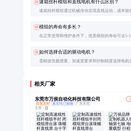
速箱丝杆模组和直线电机有什么区别？
问
速箱丝杆模组通过机械传动实现直线运动，成本较
护简单；直线电机无机械接触，速度更快、精度更
模组的寿命有多长？
问
价格昂贵，适合超高速、超高精度场合。
在正常使用和维护条件下，优质模组的寿命可达5-1
更长。寿命主要取决于负载大小、运行速度和环境
如何选择合适的驱动电机？
问
需根据负载惯量、加速度要求和控制精度选择电机
规格。伺服电机适合高动态响应场合，步进电机适
敏感型应用。建议咨询厂家技术人员获取匹配方案
相关厂家
东莞市万侯自动化科技有限公司
回复及时
真实性已核验
广东东莞
主营：
[]